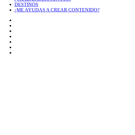
DESTINOS
¿ME AYUDAS A CREAR CONTENIDO?
Facebook
X
LinkedIn
YouTube
Instagram
TikTok
Buy
Me
Botón
a
volver
Coffee
arriba