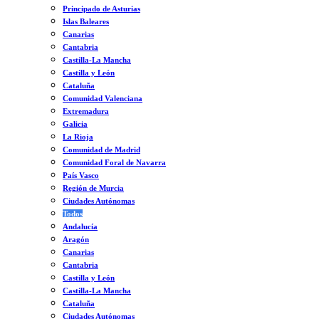
Principado de Asturias
Islas Baleares
Canarias
Cantabria
Castilla-La Mancha
Castilla y León
Cataluña
Comunidad Valenciana
Extremadura
Galicia
La Rioja
Comunidad de Madrid
Comunidad Foral de Navarra
País Vasco
Región de Murcia
Ciudades Autónomas
Todos
Andalucía
Aragón
Canarias
Cantabria
Castilla y León
Castilla-La Mancha
Cataluña
Ciudades Autónomas