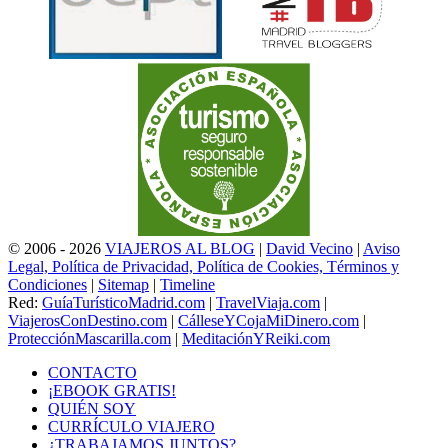
© 2006 - 2026
VIAJEROS AL BLOG
|
David Vecino
|
Aviso
Legal, Política de Privacidad, Política de Cookies, Términos y
Condiciones
|
Sitemap
|
Timeline
Red:
GuíaTurísticoMadrid.com
|
TravelViaja.com
|
ViajerosConDestino.com
|
CálleseYCojaMiDinero.com
|
ProtecciónMascarilla.com
|
MeditaciónYReiki.com
CONTACTO
¡EBOOK GRATIS!
QUIÉN SOY
CURRÍCULO VIAJERO
¿TRABAJAMOS JUNTOS?