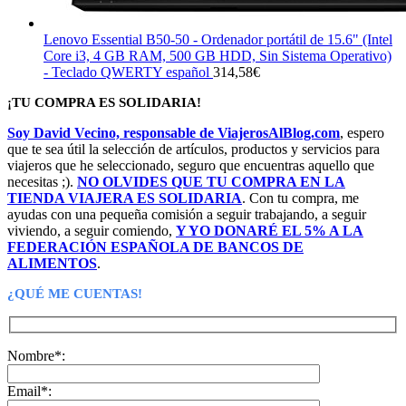
Lenovo Essential B50-50 - Ordenador portátil de 15.6" (Intel
Core i3, 4 GB RAM, 500 GB HDD, Sin Sistema Operativo)
- Teclado QWERTY español
314,58
€
¡TU COMPRA ES SOLIDARIA!
Soy David Vecino, responsable de ViajerosAlBlog.com
, espero
que te sea útil la selección de artículos, productos y servicios para
viajeros que he seleccionado, seguro que encuentras aquello que
necesitas ;).
NO OLVIDES QUE TU COMPRA EN LA
TIENDA VIAJERA ES SOLIDARIA
. Con tu compra, me
ayudas con una pequeña comisión a seguir trabajando, a seguir
viviendo, a seguir comiendo,
Y YO DONARÉ EL 5% A LA
FEDERACIÓN ESPAÑOLA DE BANCOS DE
ALIMENTOS
.
¿QUÉ ME CUENTAS!
Nombre*:
Email*: