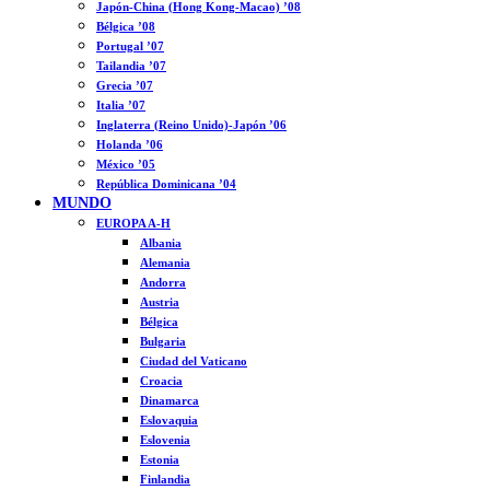
Japón-China (Hong Kong-Macao) ’08
Bélgica ’08
Portugal ’07
Tailandia ’07
Grecia ’07
Italia ’07
Inglaterra (Reino Unido)-Japón ’06
Holanda ’06
México ’05
República Dominicana ’04
MUNDO
EUROPA A-H
Albania
Alemania
Andorra
Austria
Bélgica
Bulgaria
Ciudad del Vaticano
Croacia
Dinamarca
Eslovaquia
Eslovenia
Estonia
Finlandia