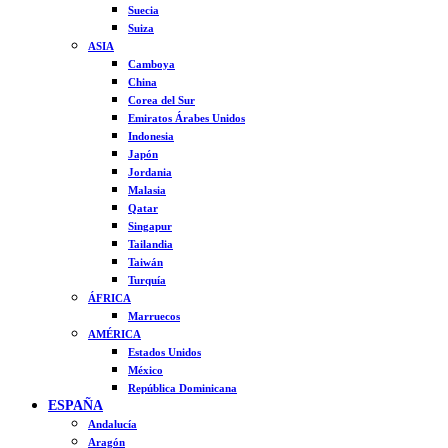
Suecia
Suiza
ASIA
Camboya
China
Corea del Sur
Emiratos Árabes Unidos
Indonesia
Japón
Jordania
Malasia
Qatar
Singapur
Tailandia
Taiwán
Turquía
ÁFRICA
Marruecos
AMÉRICA
Estados Unidos
México
República Dominicana
ESPAÑA
Andalucía
Aragón