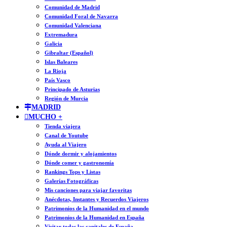
Comunidad de Madrid
Comunidad Foral de Navarra
Comunidad Valenciana
Extremadura
Galicia
Gibraltar (Español)
Islas Baleares
La Rioja
País Vasco
Principado de Asturias
Región de Murcia
MADRID
MUCHO +
Tienda viajera
Canal de Youtube
Ayuda al Viajero
Dónde dormir y alojamientos
Dónde comer y gastronomía
Rankings Tops y Listas
Galerías Fotográficas
Mis canciones para viajar favoritas
Anécdotas, Instantes y Recuerdos Viajeros
Patrimonios de la Humanidad en el mundo
Patrimonios de la Humanidad en España
Visitar todas las capitales de España