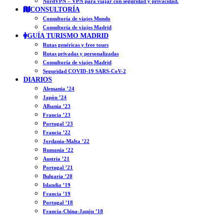
NordVPN – VPN para viajar con seguridad y privacidad.
CONSULTORÍA
Consultoría de viajes Mundo
Consultoría de viajes Madrid
GUÍA TURISMO MADRID
Rutas genéricas y free tours
Rutas privadas y personalizadas
Consultoría de viajes Madrid
Seguridad COVID-19 SARS-CoV-2
DIARIOS
Alemania ’24
Japón ’24
Albania ’23
Francia ’23
Portugal ’23
Francia ’22
Jordania-Malta ’22
Rumanía ’22
Austria ’21
Portugal ’21
Bulgaria ’20
Islandia ’19
Francia ’19
Portugal ’18
Francia-China-Japón ’18