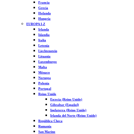
Francia
Grecia
Holanda
Hungría
EUROPA I-Z
Irlanda
Islandia
Italia
Letonia
Liechtenstein
Lituania
Luxemburgo
Malta
Mónaco
Noruega
Polonia
Portugal
Reino Unido
Escocia (Reino Unido)
Gibraltar (Español)
Inglaterra (Reino Unido)
Irlanda del Norte (Reino Unido)
República Checa
Rumanía
San Marino