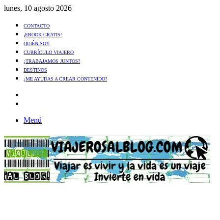
lunes, 10 agosto 2026
CONTACTO
¡EBOOK GRATIS!
QUIÉN SOY
CURRÍCULO VIAJERO
¿TRABAJAMOS JUNTOS?
DESTINOS
¿ME AYUDAS A CREAR CONTENIDO?
Artículo
al
Buscar
azar
Menú