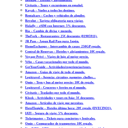
Booking – Hoteles y alojamientos.
Civitatis – Tours y excursiones en español.
Kayak – Vuelos a todos los destinos.
Rentalcars – Coches y vehículos de alquiler.
Revolut – Tarjeta obligatoria para viajar.
Holafly – eSIM con Internet: 5% descuento.
Ria – Cambio de divisa y moneda.
TheFork – Restaurantes: 25€ descuento (81905911).
JR Pass – Japan Rail Pass para Japón.
HomeExchange – Intercambio de casas: 250GP regalo.
Central de Reservas – Hoteles y alojamientos: 10€ regalo.
Voyage Privé – Viajes de lujo al mejor precio.
Vrbo – Casas vacacionales por todo el mundo.
GetYourGuide – Actividades/experiencias/tours.
Amazon – Guías de viaje de todo el mundo.
Logitravel – Agencia: circuitos, paquetes, chollos…
Omio – Tren y bus al mejor precio: 10€ de regalo.
Logitravel – Cruceros y ferries en el mundo.
Civitatis – Traslados por todo el mundo.
Klook – Actividades y tours en Asia: 5€ descuento.
Amazon – Artículos de viaje que necesitas.
HotelTonight – Hoteles última hora: 20€ regalo (DVECINO1).
IATI – Seguro de viaje: 5% descuento.
Ticketmaster – Tickets para conciertos y festivales.
Omio – Comparador de transportes: 10€ regalo.