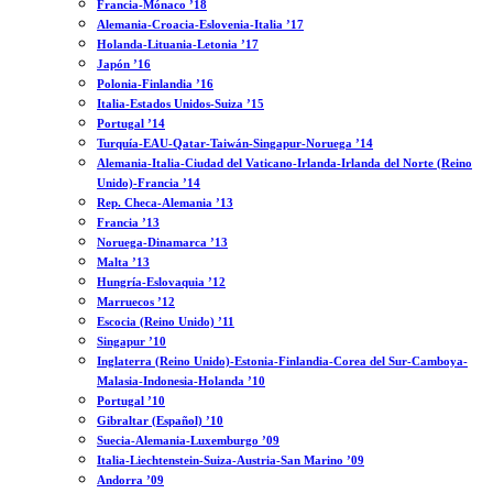
Francia-Mónaco ’18
Alemania-Croacia-Eslovenia-Italia ’17
Holanda-Lituania-Letonia ’17
Japón ’16
Polonia-Finlandia ’16
Italia-Estados Unidos-Suiza ’15
Portugal ’14
Turquía-EAU-Qatar-Taiwán-Singapur-Noruega ’14
Alemania-Italia-Ciudad del Vaticano-Irlanda-Irlanda del Norte (Reino
Unido)-Francia ’14
Rep. Checa-Alemania ’13
Francia ’13
Noruega-Dinamarca ’13
Malta ’13
Hungría-Eslovaquia ’12
Marruecos ’12
Escocia (Reino Unido) ’11
Singapur ’10
Inglaterra (Reino Unido)-Estonia-Finlandia-Corea del Sur-Camboya-
Malasia-Indonesia-Holanda ’10
Portugal ’10
Gibraltar (Español) ’10
Suecia-Alemania-Luxemburgo ’09
Italia-Liechtenstein-Suiza-Austria-San Marino ’09
Andorra ’09