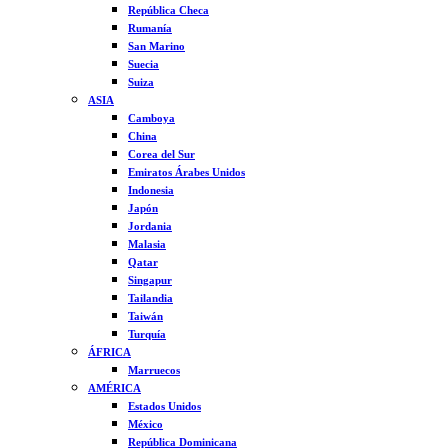
República Checa
Rumanía
San Marino
Suecia
Suiza
ASIA
Camboya
China
Corea del Sur
Emiratos Árabes Unidos
Indonesia
Japón
Jordania
Malasia
Qatar
Singapur
Tailandia
Taiwán
Turquía
ÁFRICA
Marruecos
AMÉRICA
Estados Unidos
México
República Dominicana