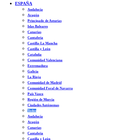
ESPAÑA
Andalucía
Aragón
Principado de Asturias
Islas Baleares
Canarias
Cantabria
Castilla-La Mancha
Castilla y León
Cataluña
Comunidad Valenciana
Extremadura
Galicia
La Rioja
Comunidad de Madrid
Comunidad Foral de Navarra
País Vasco
Región de Murcia
Ciudades Autónomas
Todos
Andalucía
Aragón
Canarias
Cantabria
Castilla y León