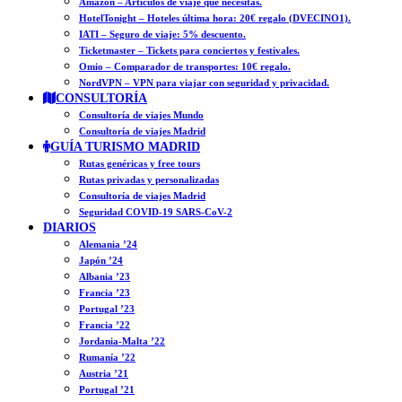
Amazon – Artículos de viaje que necesitas.
HotelTonight – Hoteles última hora: 20€ regalo (DVECINO1).
IATI – Seguro de viaje: 5% descuento.
Ticketmaster – Tickets para conciertos y festivales.
Omio – Comparador de transportes: 10€ regalo.
NordVPN – VPN para viajar con seguridad y privacidad.
CONSULTORÍA
Consultoría de viajes Mundo
Consultoría de viajes Madrid
GUÍA TURISMO MADRID
Rutas genéricas y free tours
Rutas privadas y personalizadas
Consultoría de viajes Madrid
Seguridad COVID-19 SARS-CoV-2
DIARIOS
Alemania ’24
Japón ’24
Albania ’23
Francia ’23
Portugal ’23
Francia ’22
Jordania-Malta ’22
Rumanía ’22
Austria ’21
Portugal ’21