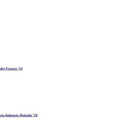
ido)-Francia ’14
sia-Indonesia-Holanda ’10