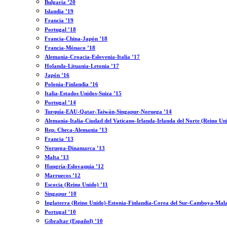
Bulgaria ’20
Islandia ’19
Francia ’19
Portugal ’18
Francia-China-Japón ’18
Francia-Mónaco ’18
Alemania-Croacia-Eslovenia-Italia ’17
Holanda-Lituania-Letonia ’17
Japón ’16
Polonia-Finlandia ’16
Italia-Estados Unidos-Suiza ’15
Portugal ’14
Turquía-EAU-Qatar-Taiwán-Singapur-Noruega ’14
Alemania-Italia-Ciudad del Vaticano-Irlanda-Irlanda del Norte (Reino Un
Rep. Checa-Alemania ’13
Francia ’13
Noruega-Dinamarca ’13
Malta ’13
Hungría-Eslovaquia ’12
Marruecos ’12
Escocia (Reino Unido) ’11
Singapur ’10
Inglaterra (Reino Unido)-Estonia-Finlandia-Corea del Sur-Camboya-Mala
Portugal ’10
Gibraltar (Español) ’10