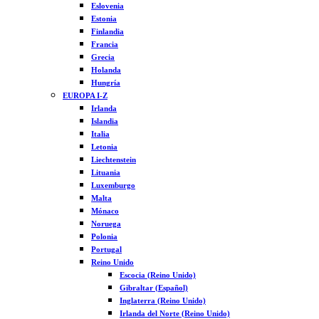
Eslovenia
Estonia
Finlandia
Francia
Grecia
Holanda
Hungría
EUROPA I-Z
Irlanda
Islandia
Italia
Letonia
Liechtenstein
Lituania
Luxemburgo
Malta
Mónaco
Noruega
Polonia
Portugal
Reino Unido
Escocia (Reino Unido)
Gibraltar (Español)
Inglaterra (Reino Unido)
Irlanda del Norte (Reino Unido)