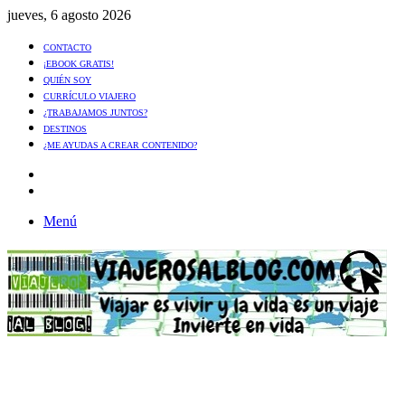
jueves, 6 agosto 2026
CONTACTO
¡EBOOK GRATIS!
QUIÉN SOY
CURRÍCULO VIAJERO
¿TRABAJAMOS JUNTOS?
DESTINOS
¿ME AYUDAS A CREAR CONTENIDO?
Artículo
al
Buscar
azar
Menú