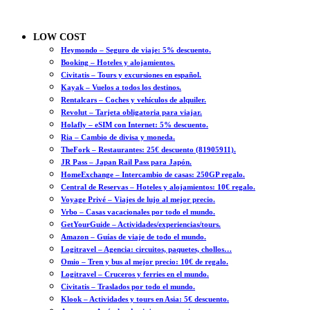
LOW COST
Heymondo – Seguro de viaje: 5% descuento.
Booking – Hoteles y alojamientos.
Civitatis – Tours y excursiones en español.
Kayak – Vuelos a todos los destinos.
Rentalcars – Coches y vehículos de alquiler.
Revolut – Tarjeta obligatoria para viajar.
Holafly – eSIM con Internet: 5% descuento.
Ria – Cambio de divisa y moneda.
TheFork – Restaurantes: 25€ descuento (81905911).
JR Pass – Japan Rail Pass para Japón.
HomeExchange – Intercambio de casas: 250GP regalo.
Central de Reservas – Hoteles y alojamientos: 10€ regalo.
Voyage Privé – Viajes de lujo al mejor precio.
Vrbo – Casas vacacionales por todo el mundo.
GetYourGuide – Actividades/experiencias/tours.
Amazon – Guías de viaje de todo el mundo.
Logitravel – Agencia: circuitos, paquetes, chollos…
Omio – Tren y bus al mejor precio: 10€ de regalo.
Logitravel – Cruceros y ferries en el mundo.
Civitatis – Traslados por todo el mundo.
Klook – Actividades y tours en Asia: 5€ descuento.