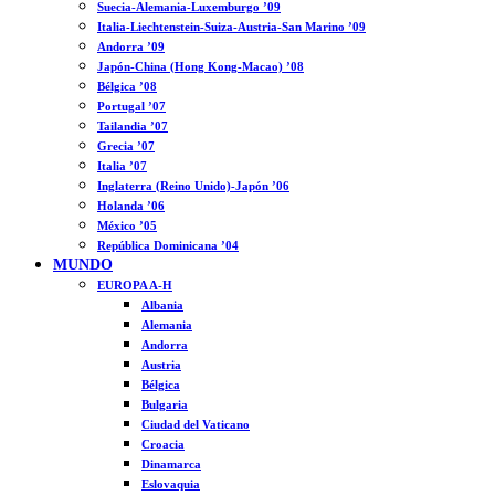
Suecia-Alemania-Luxemburgo ’09
Italia-Liechtenstein-Suiza-Austria-San Marino ’09
Andorra ’09
Japón-China (Hong Kong-Macao) ’08
Bélgica ’08
Portugal ’07
Tailandia ’07
Grecia ’07
Italia ’07
Inglaterra (Reino Unido)-Japón ’06
Holanda ’06
México ’05
República Dominicana ’04
MUNDO
EUROPA A-H
Albania
Alemania
Andorra
Austria
Bélgica
Bulgaria
Ciudad del Vaticano
Croacia
Dinamarca
Eslovaquia