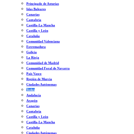
Principado de Asturias
Islas Baleares
Canarias
Cantabria
Castilla-La Mancha
Castilla y León
Cataluña
Comunidad Valenciana
Extremadura
Galicia
La Rioja
Comunidad de Madrid
Comunidad Foral de Navarra
País Vasco
Región de Murcia
Ciudades Autónomas
Todos
Andalucía
Aragón
Canarias
Cantabria
Castilla y León
Castilla-La Mancha
Cataluña
Ciudades Autónomas