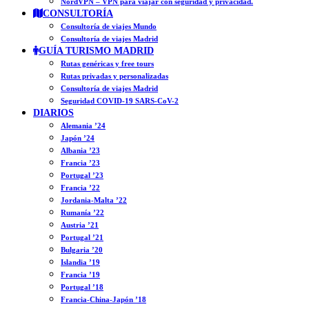
NordVPN – VPN para viajar con seguridad y privacidad.
CONSULTORÍA
Consultoría de viajes Mundo
Consultoría de viajes Madrid
GUÍA TURISMO MADRID
Rutas genéricas y free tours
Rutas privadas y personalizadas
Consultoría de viajes Madrid
Seguridad COVID-19 SARS-CoV-2
DIARIOS
Alemania ’24
Japón ’24
Albania ’23
Francia ’23
Portugal ’23
Francia ’22
Jordania-Malta ’22
Rumanía ’22
Austria ’21
Portugal ’21
Bulgaria ’20
Islandia ’19
Francia ’19
Portugal ’18
Francia-China-Japón ’18