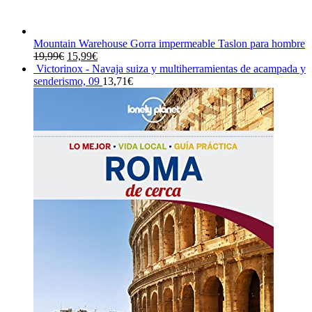
Mountain Warehouse Gorra impermeable Taslon para hombre
El
El
19,99
€
15,99
€
precio
precio
Victorinox - Navaja suiza y multiherramientas de acampada y
original
actual
senderismo, 09
13,71
€
era:
es:
19,99€.
15,99€.