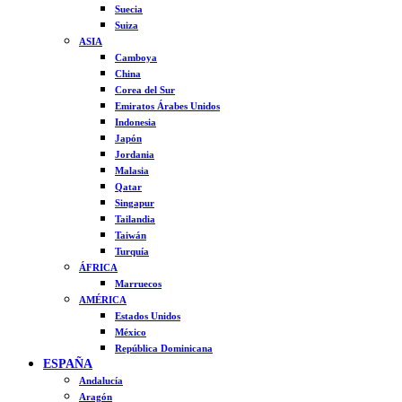
Suecia
Suiza
ASIA
Camboya
China
Corea del Sur
Emiratos Árabes Unidos
Indonesia
Japón
Jordania
Malasia
Qatar
Singapur
Tailandia
Taiwán
Turquía
ÁFRICA
Marruecos
AMÉRICA
Estados Unidos
México
República Dominicana
ESPAÑA
Andalucía
Aragón