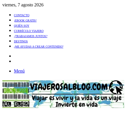
viernes, 7 agosto 2026
CONTACTO
¡EBOOK GRATIS!
QUIÉN SOY
CURRÍCULO VIAJERO
¿TRABAJAMOS JUNTOS?
DESTINOS
¿ME AYUDAS A CREAR CONTENIDO?
Artículo
al
Buscar
azar
Menú