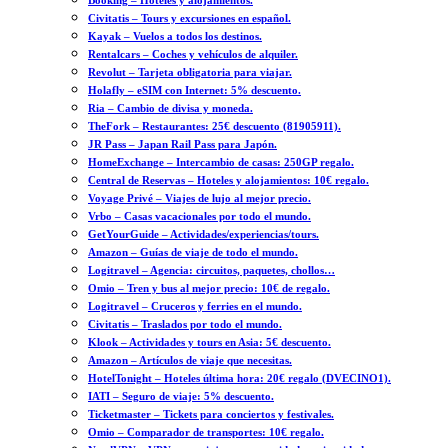
Booking – Hoteles y alojamientos.
Civitatis – Tours y excursiones en español.
Kayak – Vuelos a todos los destinos.
Rentalcars – Coches y vehículos de alquiler.
Revolut – Tarjeta obligatoria para viajar.
Holafly – eSIM con Internet: 5% descuento.
Ria – Cambio de divisa y moneda.
TheFork – Restaurantes: 25€ descuento (81905911).
JR Pass – Japan Rail Pass para Japón.
HomeExchange – Intercambio de casas: 250GP regalo.
Central de Reservas – Hoteles y alojamientos: 10€ regalo.
Voyage Privé – Viajes de lujo al mejor precio.
Vrbo – Casas vacacionales por todo el mundo.
GetYourGuide – Actividades/experiencias/tours.
Amazon – Guías de viaje de todo el mundo.
Logitravel – Agencia: circuitos, paquetes, chollos…
Omio – Tren y bus al mejor precio: 10€ de regalo.
Logitravel – Cruceros y ferries en el mundo.
Civitatis – Traslados por todo el mundo.
Klook – Actividades y tours en Asia: 5€ descuento.
Amazon – Artículos de viaje que necesitas.
HotelTonight – Hoteles última hora: 20€ regalo (DVECINO1).
IATI – Seguro de viaje: 5% descuento.
Ticketmaster – Tickets para conciertos y festivales.
Omio – Comparador de transportes: 10€ regalo.