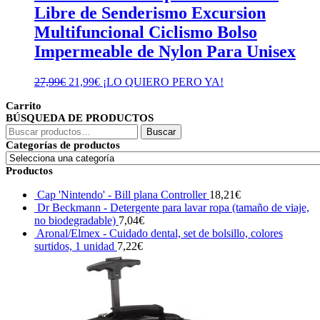
Libre de Senderismo Excursion
Multifuncional Ciclismo Bolso
Impermeable de Nylon Para Unisex
El
El
27,99
€
21,99
€
¡LO QUIERO PERO YA!
precio
precio
Carrito
original
actual
BÚSQUEDA DE PRODUCTOS
era:
es:
Buscar
27,99€.
21,99€.
Buscar
por:
Categorías de productos
Productos
Cap 'Nintendo' - Bill plana Controller
18,21
€
Dr Beckmann - Detergente para lavar ropa (tamaño de viaje,
no biodegradable)
7,04
€
Aronal/Elmex - Cuidado dental, set de bolsillo, colores
surtidos, 1 unidad
7,22
€