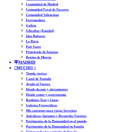
Comunidad de Madrid
Comunidad Foral de Navarra
Comunidad Valenciana
Extremadura
Galicia
Gibraltar (Español)
Islas Baleares
La Rioja
País Vasco
Principado de Asturias
Región de Murcia
MADRID
MUCHO +
Tienda viajera
Canal de Youtube
Ayuda al Viajero
Dónde dormir y alojamientos
Dónde comer y gastronomía
Rankings Tops y Listas
Galerías Fotográficas
Mis canciones para viajar favoritas
Anécdotas, Instantes y Recuerdos Viajeros
Patrimonios de la Humanidad en el mundo
Patrimonios de la Humanidad en España
Visitar todas las capitales de España