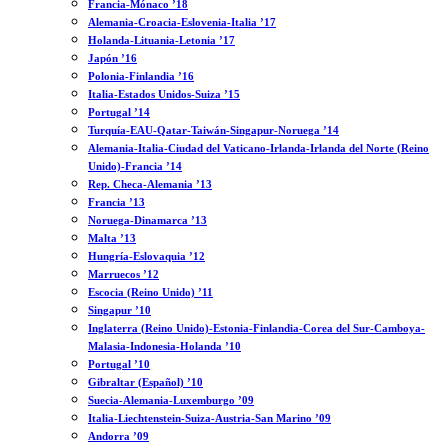
Francia-Mónaco ’18
Alemania-Croacia-Eslovenia-Italia ’17
Holanda-Lituania-Letonia ’17
Japón ’16
Polonia-Finlandia ’16
Italia-Estados Unidos-Suiza ’15
Portugal ’14
Turquía-EAU-Qatar-Taiwán-Singapur-Noruega ’14
Alemania-Italia-Ciudad del Vaticano-Irlanda-Irlanda del Norte (Reino
Unido)-Francia ’14
Rep. Checa-Alemania ’13
Francia ’13
Noruega-Dinamarca ’13
Malta ’13
Hungría-Eslovaquia ’12
Marruecos ’12
Escocia (Reino Unido) ’11
Singapur ’10
Inglaterra (Reino Unido)-Estonia-Finlandia-Corea del Sur-Camboya-
Malasia-Indonesia-Holanda ’10
Portugal ’10
Gibraltar (Español) ’10
Suecia-Alemania-Luxemburgo ’09
Italia-Liechtenstein-Suiza-Austria-San Marino ’09
Andorra ’09