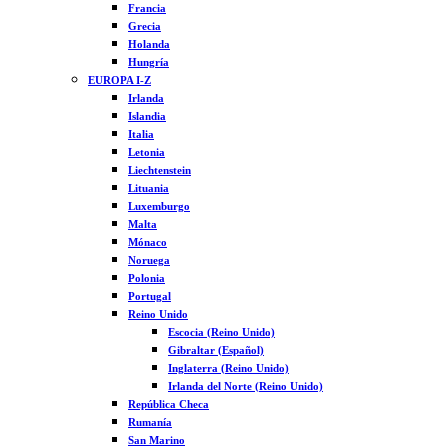
Francia
Grecia
Holanda
Hungría
EUROPA I-Z
Irlanda
Islandia
Italia
Letonia
Liechtenstein
Lituania
Luxemburgo
Malta
Mónaco
Noruega
Polonia
Portugal
Reino Unido
Escocia (Reino Unido)
Gibraltar (Español)
Inglaterra (Reino Unido)
Irlanda del Norte (Reino Unido)
República Checa
Rumanía
San Marino