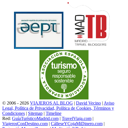
© 2006 - 2026
VIAJEROS AL BLOG
|
David Vecino
|
Aviso
Legal, Política de Privacidad, Política de Cookies, Términos y
Condiciones
|
Sitemap
|
Timeline
Red:
GuíaTurísticoMadrid.com
|
TravelViaja.com
|
ViajerosConDestino.com
|
CálleseYCojaMiDinero.com
|