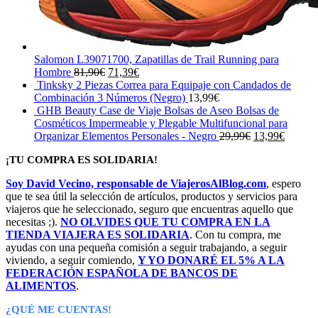
Salomon L39071700, Zapatillas de Trail Running para
El
El
Hombre
81,90
€
71,39
€
precio
precio
Tinksky 2 Piezas Correa para Equipaje con Candados de
original
actual
Combinación 3 Números (Negro)
13,99
€
era:
es:
GHB Beauty Case de Viaje Bolsas de Aseo Bolsas de
81,90€.
71,39€.
Cosméticos Impermeable y Plegable Multifuncional para
El
El
Organizar Elementos Personales - Negro
29,99
€
13,99
€
precio
precio
¡TU COMPRA ES SOLIDARIA!
original
actual
era:
es:
Soy David Vecino, responsable de ViajerosAlBlog.com
, espero
29,99€.
13,99€.
que te sea útil la selección de artículos, productos y servicios para
viajeros que he seleccionado, seguro que encuentras aquello que
necesitas ;).
NO OLVIDES QUE TU COMPRA EN LA
TIENDA VIAJERA ES SOLIDARIA
. Con tu compra, me
ayudas con una pequeña comisión a seguir trabajando, a seguir
viviendo, a seguir comiendo,
Y YO DONARÉ EL 5% A LA
FEDERACIÓN ESPAÑOLA DE BANCOS DE
ALIMENTOS
.
¿QUÉ ME CUENTAS!