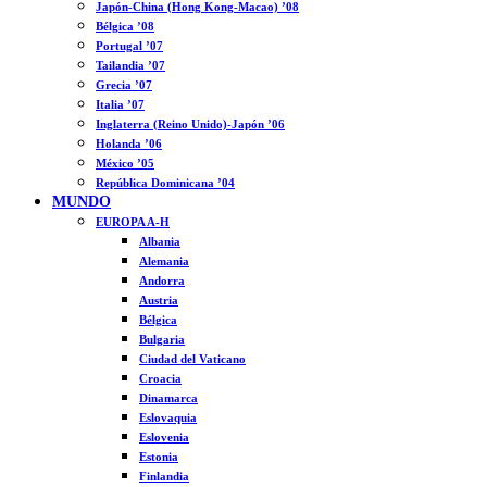
Japón-China (Hong Kong-Macao) ’08
Bélgica ’08
Portugal ’07
Tailandia ’07
Grecia ’07
Italia ’07
Inglaterra (Reino Unido)-Japón ’06
Holanda ’06
México ’05
República Dominicana ’04
MUNDO
EUROPA A-H
Albania
Alemania
Andorra
Austria
Bélgica
Bulgaria
Ciudad del Vaticano
Croacia
Dinamarca
Eslovaquia
Eslovenia
Estonia
Finlandia