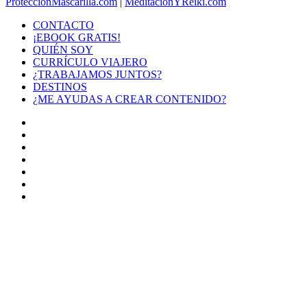
ProtecciónMascarilla.com
|
MeditaciónYReiki.com
CONTACTO
¡EBOOK GRATIS!
QUIÉN SOY
CURRÍCULO VIAJERO
¿TRABAJAMOS JUNTOS?
DESTINOS
¿ME AYUDAS A CREAR CONTENIDO?
Facebook
X
LinkedIn
YouTube
Instagram
TikTok
Buy
Me
Botón
a
volver
Coffee
arriba