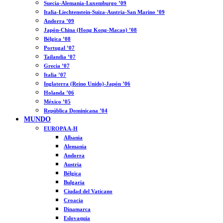
Suecia-Alemania-Luxemburgo ’09
Italia-Liechtenstein-Suiza-Austria-San Marino ’09
Andorra ’09
Japón-China (Hong Kong-Macao) ’08
Bélgica ’08
Portugal ’07
Tailandia ’07
Grecia ’07
Italia ’07
Inglaterra (Reino Unido)-Japón ’06
Holanda ’06
México ’05
República Dominicana ’04
MUNDO
EUROPA A-H
Albania
Alemania
Andorra
Austria
Bélgica
Bulgaria
Ciudad del Vaticano
Croacia
Dinamarca
Eslovaquia