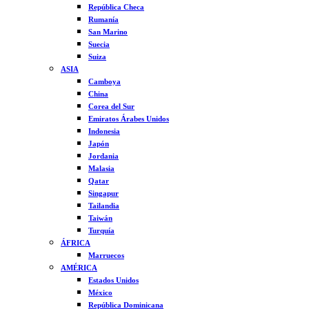
República Checa
Rumanía
San Marino
Suecia
Suiza
ASIA
Camboya
China
Corea del Sur
Emiratos Árabes Unidos
Indonesia
Japón
Jordania
Malasia
Qatar
Singapur
Tailandia
Taiwán
Turquía
ÁFRICA
Marruecos
AMÉRICA
Estados Unidos
México
República Dominicana