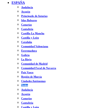
ESPAÑA
Andalucía
Aragón
Principado de Asturias
Islas Baleares
Canarias
Cantabria
Castilla-La Mancha
Castilla y León
Cataluña
Comunidad Valenciana
Extremadura
Galicia
La Rioja
Comunidad de Madrid
Comunidad Foral de Navarra
País Vasco
Región de Murcia
Ciudades Autónomas
Todos
Andalucía
Aragón
Canarias
Cantabria
Castilla y León