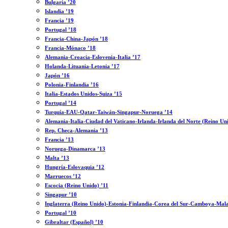
Bulgaria ’20
Islandia ’19
Francia ’19
Portugal ’18
Francia-China-Japón ’18
Francia-Mónaco ’18
Alemania-Croacia-Eslovenia-Italia ’17
Holanda-Lituania-Letonia ’17
Japón ’16
Polonia-Finlandia ’16
Italia-Estados Unidos-Suiza ’15
Portugal ’14
Turquía-EAU-Qatar-Taiwán-Singapur-Noruega ’14
Alemania-Italia-Ciudad del Vaticano-Irlanda-Irlanda del Norte (Reino Un
Rep. Checa-Alemania ’13
Francia ’13
Noruega-Dinamarca ’13
Malta ’13
Hungría-Eslovaquia ’12
Marruecos ’12
Escocia (Reino Unido) ’11
Singapur ’10
Inglaterra (Reino Unido)-Estonia-Finlandia-Corea del Sur-Camboya-Mala
Portugal ’10
Gibraltar (Español) ’10