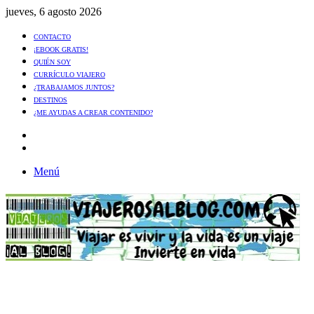
jueves, 6 agosto 2026
CONTACTO
¡EBOOK GRATIS!
QUIÉN SOY
CURRÍCULO VIAJERO
¿TRABAJAMOS JUNTOS?
DESTINOS
¿ME AYUDAS A CREAR CONTENIDO?
Artículo
al
Buscar
azar
Menú