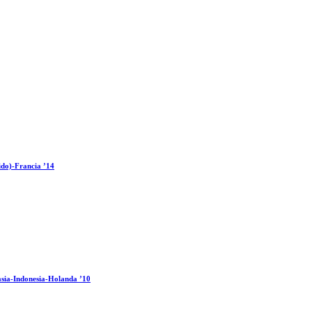
ido)-Francia ’14
sia-Indonesia-Holanda ’10