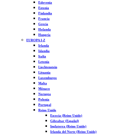
Eslovenia
Estonia
Finlandia
Francia
Grecia
Holanda
Hungría
EUROPA I-Z
Irlanda
Islandia
Italia
Letonia
Liechtenstein
Lituania
Luxemburgo
Malta
Mónaco
Noruega
Polonia
Portugal
Reino Unido
Escocia (Reino Unido)
Gibraltar (Español)
Inglaterra (Reino Unido)
Irlanda del Norte (Reino Unido)