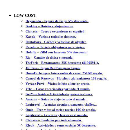
LOW COST
Heymondo – Seguro de viaje: 5% descuento.
Booking – Hoteles y alojamientos.
Civitatis – Tours y excursiones en español.
Kayak – Vuelos a todos los destinos.
Rentalcars – Coches y vehículos de alquiler.
Revolut – Tarjeta obligatoria para viajar.
Holafly – eSIM con Internet: 5% descuento.
Ria – Cambio de divisa y moneda.
TheFork – Restaurantes: 25€ descuento (81905911).
JR Pass – Japan Rail Pass para Japón.
HomeExchange – Intercambio de casas: 250GP regalo.
Central de Reservas – Hoteles y alojamientos: 10€ regalo.
Voyage Privé – Viajes de lujo al mejor precio.
Vrbo – Casas vacacionales por todo el mundo.
GetYourGuide – Actividades/experiencias/tours.
Amazon – Guías de viaje de todo el mundo.
Logitravel – Agencia: circuitos, paquetes, chollos…
Omio – Tren y bus al mejor precio: 10€ de regalo.
Logitravel – Cruceros y ferries en el mundo.
Civitatis – Traslados por todo el mundo.
Klook – Actividades y tours en Asia: 5€ descuento.