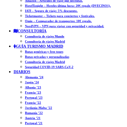
Amazon – Artículos de viaje que necesitas.
HotelTonight – Hoteles última hora: 20€ regalo (DVECINO1).
IATI – Seguro de viaje: 5% descuento.
Ticketmaster – Tickets para conciertos y festivales.
Omio – Comparador de transportes: 10€ regalo.
NordVPN – VPN para viajar con seguridad y privacidad.
CONSULTORÍA
Consultoría de viajes Mundo
Consultoría de viajes Madrid
GUÍA TURISMO MADRID
Rutas genéricas y free tours
Rutas privadas y personalizadas
Consultoría de viajes Madrid
Seguridad COVID-19 SARS-CoV-2
DIARIOS
Alemania ’24
Japón ’24
Albania ’23
Francia ’23
Portugal ’23
Francia ’22
Jordania-Malta ’22
Rumanía ’22
Austria ’21
Portugal ’21