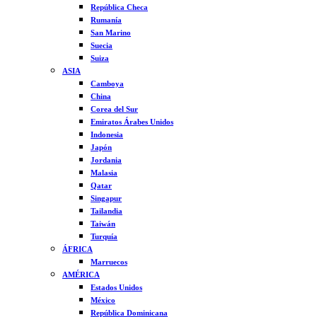
República Checa
Rumanía
San Marino
Suecia
Suiza
ASIA
Camboya
China
Corea del Sur
Emiratos Árabes Unidos
Indonesia
Japón
Jordania
Malasia
Qatar
Singapur
Tailandia
Taiwán
Turquía
ÁFRICA
Marruecos
AMÉRICA
Estados Unidos
México
República Dominicana