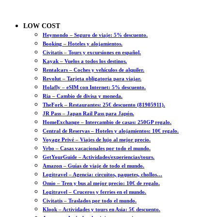
LOW COST
Heymondo – Seguro de viaje: 5% descuento.
Booking – Hoteles y alojamientos.
Civitatis – Tours y excursiones en español.
Kayak – Vuelos a todos los destinos.
Rentalcars – Coches y vehículos de alquiler.
Revolut – Tarjeta obligatoria para viajar.
Holafly – eSIM con Internet: 5% descuento.
Ria – Cambio de divisa y moneda.
TheFork – Restaurantes: 25€ descuento (81905911).
JR Pass – Japan Rail Pass para Japón.
HomeExchange – Intercambio de casas: 250GP regalo.
Central de Reservas – Hoteles y alojamientos: 10€ regalo.
Voyage Privé – Viajes de lujo al mejor precio.
Vrbo – Casas vacacionales por todo el mundo.
GetYourGuide – Actividades/experiencias/tours.
Amazon – Guías de viaje de todo el mundo.
Logitravel – Agencia: circuitos, paquetes, chollos…
Omio – Tren y bus al mejor precio: 10€ de regalo.
Logitravel – Cruceros y ferries en el mundo.
Civitatis – Traslados por todo el mundo.
Klook – Actividades y tours en Asia: 5€ descuento.