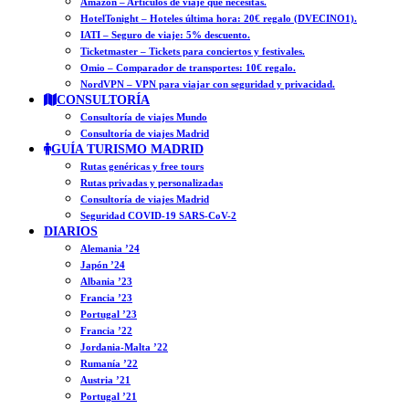
Amazon – Artículos de viaje que necesitas.
HotelTonight – Hoteles última hora: 20€ regalo (DVECINO1).
IATI – Seguro de viaje: 5% descuento.
Ticketmaster – Tickets para conciertos y festivales.
Omio – Comparador de transportes: 10€ regalo.
NordVPN – VPN para viajar con seguridad y privacidad.
CONSULTORÍA
Consultoría de viajes Mundo
Consultoría de viajes Madrid
GUÍA TURISMO MADRID
Rutas genéricas y free tours
Rutas privadas y personalizadas
Consultoría de viajes Madrid
Seguridad COVID-19 SARS-CoV-2
DIARIOS
Alemania ’24
Japón ’24
Albania ’23
Francia ’23
Portugal ’23
Francia ’22
Jordania-Malta ’22
Rumanía ’22
Austria ’21
Portugal ’21