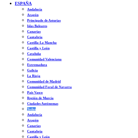
ESPAÑA
Andalucía
Aragón
Principado de Asturias
Islas Baleares
Canarias
Cantabria
Castilla-La Mancha
Castilla y León
Cataluña
Comunidad Valenciana
Extremadura
Galicia
La Rioja
Comunidad de Madrid
Comunidad Foral de Navarra
País Vasco
Región de Murcia
Ciudades Autónomas
Todos
Andalucía
Aragón
Canarias
Cantabria
Castilla y León