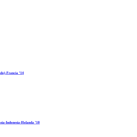
ido)-Francia ’14
sia-Indonesia-Holanda ’10