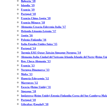
Bulgaria ’20
Islandia ’19
Francia ’19
Portugal ’18
Francia-China-Japón ’18
Francia-Mónaco ’18
Alemania-Croacia-Eslovenia-Italia ’17
Holanda-Lituania-Letonia ’17
Japón ’16
Polonia-Finlandia ’16
Italia-Estados Unidos-Suiza ’15
Portugal ’14
Turquía-EAU-Qatar-Taiwán-Singapur-Noruega ’14
Alemania-Italia-Ciudad del Vaticano-Irlanda-Irlanda del Norte (Reino Un
Rep. Checa-Alemania ’13
Francia ’13
Noruega-Dinamarca ’13
Malta ’13
Hungría-Eslovaquia ’12
Marruecos ’12
Escocia (Reino Unido) ’11
Singapur ’10
Inglaterra (Reino Unido)-Estonia-Finlandia-Corea del Sur-Camboya-Mala
Portugal ’10
Gibraltar (Español) ’10