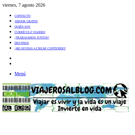
viernes, 7 agosto 2026
CONTACTO
¡EBOOK GRATIS!
QUIÉN SOY
CURRÍCULO VIAJERO
¿TRABAJAMOS JUNTOS?
DESTINOS
¿ME AYUDAS A CREAR CONTENIDO?
Artículo
al
Buscar
azar
Menú