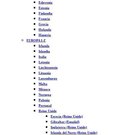
Eslovenia
Estonia
Finlandia
Francia
Grecia
Holanda
Hungría
EUROPA I-Z
Irlanda
Islandia
Italia
Letonia
Liechtenstein
Lituania
Luxemburgo
Malta
Mónaco
Noruega
Polonia
Portugal
Reino Unido
Escocia (Reino Unido)
Gibraltar (Español)
Inglaterra (Reino Unido)
Irlanda del Norte (Reino Unido)