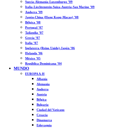
Suecia-Alemania-Luxemburgo ’09
Italia-Liechtenstein-Suiza-Austria-San Marino ’09
Andorra ’09
Japón-China (Hong Kong-Macao) ’08
Bélgica ’08
Portugal ’07
Tailandia ’07
Grecia ’07
Italia ’07
Inglaterra (Reino Unido)-Japón ’06
Holanda ’06
México ’05
República Dominicana ’04
MUNDO
EUROPA A-H
Albania
Alemania
Andorra
Austria
Bélgica
Bulgaria
Ciudad del Vaticano
Croacia
Dinamarca
Eslovaquia