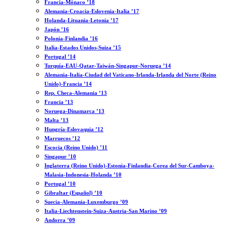
Francia-Mónaco ’18
Alemania-Croacia-Eslovenia-Italia ’17
Holanda-Lituania-Letonia ’17
Japón ’16
Polonia-Finlandia ’16
Italia-Estados Unidos-Suiza ’15
Portugal ’14
Turquía-EAU-Qatar-Taiwán-Singapur-Noruega ’14
Alemania-Italia-Ciudad del Vaticano-Irlanda-Irlanda del Norte (Reino
Unido)-Francia ’14
Rep. Checa-Alemania ’13
Francia ’13
Noruega-Dinamarca ’13
Malta ’13
Hungría-Eslovaquia ’12
Marruecos ’12
Escocia (Reino Unido) ’11
Singapur ’10
Inglaterra (Reino Unido)-Estonia-Finlandia-Corea del Sur-Camboya-
Malasia-Indonesia-Holanda ’10
Portugal ’10
Gibraltar (Español) ’10
Suecia-Alemania-Luxemburgo ’09
Italia-Liechtenstein-Suiza-Austria-San Marino ’09
Andorra ’09