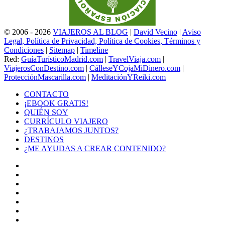
© 2006 - 2026
VIAJEROS AL BLOG
|
David Vecino
|
Aviso
Legal, Política de Privacidad, Política de Cookies, Términos y
Condiciones
|
Sitemap
|
Timeline
Red:
GuíaTurísticoMadrid.com
|
TravelViaja.com
|
ViajerosConDestino.com
|
CálleseYCojaMiDinero.com
|
ProtecciónMascarilla.com
|
MeditaciónYReiki.com
CONTACTO
¡EBOOK GRATIS!
QUIÉN SOY
CURRÍCULO VIAJERO
¿TRABAJAMOS JUNTOS?
DESTINOS
¿ME AYUDAS A CREAR CONTENIDO?
Facebook
X
LinkedIn
YouTube
Instagram
TikTok
Buy