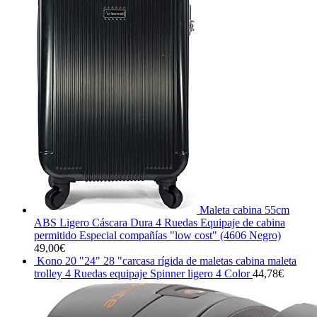
Maleta cabina 55cm
ABS Ligero Cáscara Dura 4 Ruedas Equipaje de cabina
permitido Especial compañías "low cost" (4606 Negro)
49,00
€
Kono 20 "24" 28 "carcasa rígida de maletas cabina maleta
trolley 4 Ruedas equipaje Spinner ligero 4 Color
44,78
€