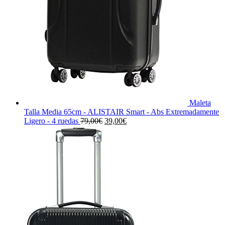
Maleta
Talla Media 65cm - ALISTAIR Smart - Abs Extremadamente
El
El
Ligero - 4 ruedas
79,00
€
39,00
€
precio
precio
original
actual
era:
es:
79,00€.
39,00€.