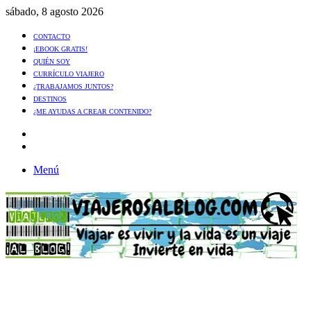
sábado, 8 agosto 2026
CONTACTO
¡EBOOK GRATIS!
QUIÉN SOY
CURRÍCULO VIAJERO
¿TRABAJAMOS JUNTOS?
DESTINOS
¿ME AYUDAS A CREAR CONTENIDO?
Artículo
al
Buscar
azar
Menú