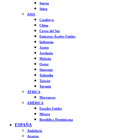
Suecia
Suiza
ASIA
Camboya
China
Corea del Sur
Emiratos Árabes Unidos
Indonesia
Japón
Jordania
Malasia
Qatar
Singapur
Tailandia
Taiwán
Turquía
ÁFRICA
Marruecos
AMÉRICA
Estados Unidos
México
República Dominicana
ESPAÑA
Andalucía
Aragón