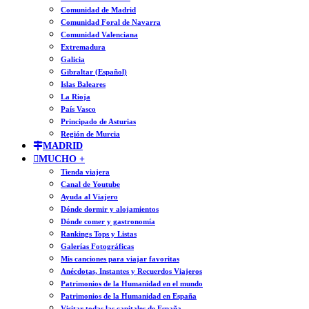
Comunidad de Madrid
Comunidad Foral de Navarra
Comunidad Valenciana
Extremadura
Galicia
Gibraltar (Español)
Islas Baleares
La Rioja
País Vasco
Principado de Asturias
Región de Murcia
MADRID
MUCHO +
Tienda viajera
Canal de Youtube
Ayuda al Viajero
Dónde dormir y alojamientos
Dónde comer y gastronomía
Rankings Tops y Listas
Galerías Fotográficas
Mis canciones para viajar favoritas
Anécdotas, Instantes y Recuerdos Viajeros
Patrimonios de la Humanidad en el mundo
Patrimonios de la Humanidad en España
Visitar todas las capitales de España