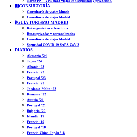
NordVPN – VPN para viajar con seguridad y privacidad.
CONSULTORÍA
Consultoría de viajes Mundo
Consultoría de viajes Madrid
GUÍA TURISMO MADRID
Rutas genéricas y free tours
Rutas privadas y personalizadas
Consultoría de viajes Madrid
Seguridad COVID-19 SARS-CoV-2
DIARIOS
Alemania ’24
Japón ’24
Albania ’23
Francia ’23
Portugal ’23
Francia ’22
Jordania-Malta ’22
Rumanía ’22
Austria ’21
Portugal ’21
Bulgaria ’20
Islandia ’19
Francia ’19
Portugal ’18
Francia-China-Japón ’18