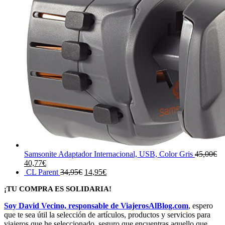
Samsonite Adaptador Internacional, USB, Color Gris
45,00
€
El
El
40,77
€
precio
precio
El
El
CL Parent
34,95
€
14,95
€
original
actual
precio
precio
¡TU COMPRA ES SOLIDARIA!
era:
es:
original
actual
45,00€.
40,77€.
era:
es:
Soy David Vecino, responsable de ViajerosAlBlog.com
, espero
34,95€.
14,95€.
que te sea útil la selección de artículos, productos y servicios para
viajeros que he seleccionado, seguro que encuentras aquello que