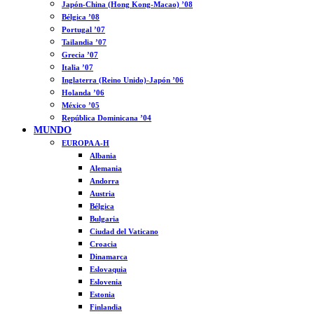
Japón-China (Hong Kong-Macao) ’08
Bélgica ’08
Portugal ’07
Tailandia ’07
Grecia ’07
Italia ’07
Inglaterra (Reino Unido)-Japón ’06
Holanda ’06
México ’05
República Dominicana ’04
MUNDO
EUROPA A-H
Albania
Alemania
Andorra
Austria
Bélgica
Bulgaria
Ciudad del Vaticano
Croacia
Dinamarca
Eslovaquia
Eslovenia
Estonia
Finlandia