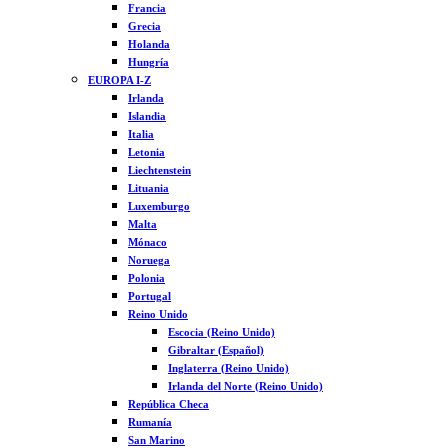
Francia
Grecia
Holanda
Hungría
EUROPA I-Z
Irlanda
Islandia
Italia
Letonia
Liechtenstein
Lituania
Luxemburgo
Malta
Mónaco
Noruega
Polonia
Portugal
Reino Unido
Escocia (Reino Unido)
Gibraltar (Español)
Inglaterra (Reino Unido)
Irlanda del Norte (Reino Unido)
República Checa
Rumanía
San Marino