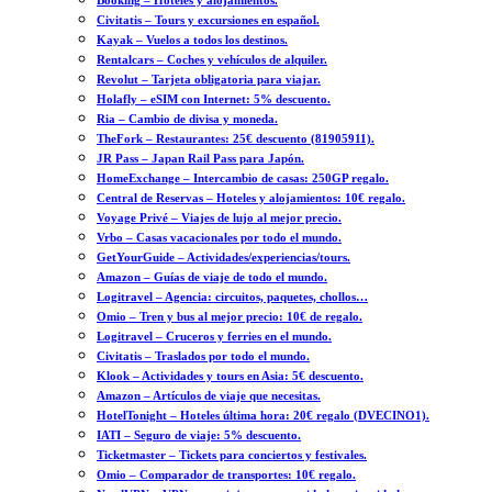
Booking – Hoteles y alojamientos.
Civitatis – Tours y excursiones en español.
Kayak – Vuelos a todos los destinos.
Rentalcars – Coches y vehículos de alquiler.
Revolut – Tarjeta obligatoria para viajar.
Holafly – eSIM con Internet: 5% descuento.
Ria – Cambio de divisa y moneda.
TheFork – Restaurantes: 25€ descuento (81905911).
JR Pass – Japan Rail Pass para Japón.
HomeExchange – Intercambio de casas: 250GP regalo.
Central de Reservas – Hoteles y alojamientos: 10€ regalo.
Voyage Privé – Viajes de lujo al mejor precio.
Vrbo – Casas vacacionales por todo el mundo.
GetYourGuide – Actividades/experiencias/tours.
Amazon – Guías de viaje de todo el mundo.
Logitravel – Agencia: circuitos, paquetes, chollos…
Omio – Tren y bus al mejor precio: 10€ de regalo.
Logitravel – Cruceros y ferries en el mundo.
Civitatis – Traslados por todo el mundo.
Klook – Actividades y tours en Asia: 5€ descuento.
Amazon – Artículos de viaje que necesitas.
HotelTonight – Hoteles última hora: 20€ regalo (DVECINO1).
IATI – Seguro de viaje: 5% descuento.
Ticketmaster – Tickets para conciertos y festivales.
Omio – Comparador de transportes: 10€ regalo.