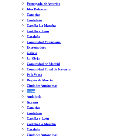
Principado de Asturias
Islas Baleares
Canarias
Cantabria
Castilla-La Mancha
Castilla y León
Cataluña
Comunidad Valenciana
Extremadura
Galicia
La Rioja
Comunidad de Madrid
Comunidad Foral de Navarra
País Vasco
Región de Murcia
Ciudades Autónomas
Todos
Andalucía
Aragón
Canarias
Cantabria
Castilla y León
Castilla-La Mancha
Cataluña
Ciudades Autónomas