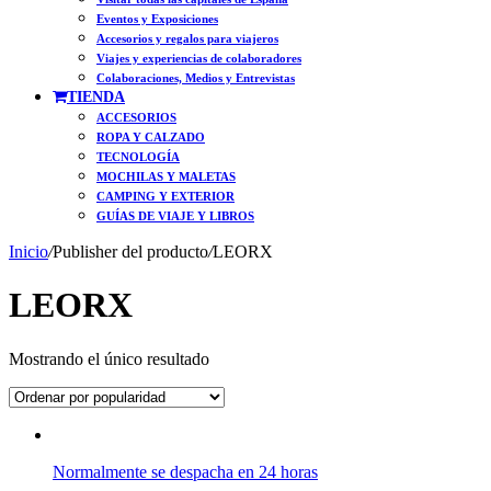
Eventos y Exposiciones
Accesorios y regalos para viajeros
Viajes y experiencias de colaboradores
Colaboraciones, Medios y Entrevistas
TIENDA
ACCESORIOS
ROPA Y CALZADO
TECNOLOGÍA
MOCHILAS Y MALETAS
CAMPING Y EXTERIOR
GUÍAS DE VIAJE Y LIBROS
Inicio
/
Publisher del producto
/
LEORX
LEORX
Mostrando el único resultado
Normalmente se despacha en 24 horas