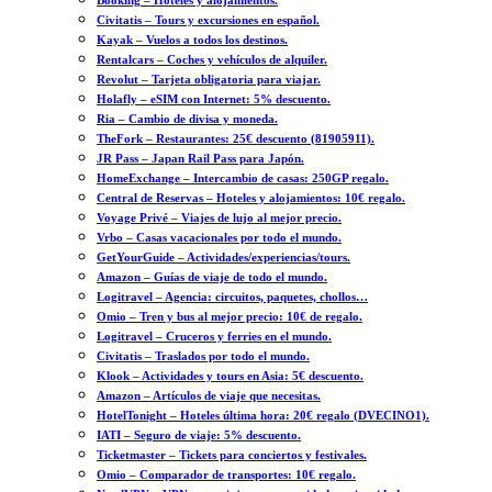
Booking – Hoteles y alojamientos.
Civitatis – Tours y excursiones en español.
Kayak – Vuelos a todos los destinos.
Rentalcars – Coches y vehículos de alquiler.
Revolut – Tarjeta obligatoria para viajar.
Holafly – eSIM con Internet: 5% descuento.
Ria – Cambio de divisa y moneda.
TheFork – Restaurantes: 25€ descuento (81905911).
JR Pass – Japan Rail Pass para Japón.
HomeExchange – Intercambio de casas: 250GP regalo.
Central de Reservas – Hoteles y alojamientos: 10€ regalo.
Voyage Privé – Viajes de lujo al mejor precio.
Vrbo – Casas vacacionales por todo el mundo.
GetYourGuide – Actividades/experiencias/tours.
Amazon – Guías de viaje de todo el mundo.
Logitravel – Agencia: circuitos, paquetes, chollos…
Omio – Tren y bus al mejor precio: 10€ de regalo.
Logitravel – Cruceros y ferries en el mundo.
Civitatis – Traslados por todo el mundo.
Klook – Actividades y tours en Asia: 5€ descuento.
Amazon – Artículos de viaje que necesitas.
HotelTonight – Hoteles última hora: 20€ regalo (DVECINO1).
IATI – Seguro de viaje: 5% descuento.
Ticketmaster – Tickets para conciertos y festivales.
Omio – Comparador de transportes: 10€ regalo.