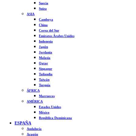
Suecia
Suiza
ASIA
Camboya
China
Corea del Sur
Emiratos Árabes Unidos
Indonesia
Japón
Jordania
Malasia
Qatar
Singapur
Tailandia
Taiwán
Turquía
ÁFRICA
Marruecos
AMÉRICA
Estados Unidos
México
República Dominicana
ESPAÑA
Andalucía
Aragón