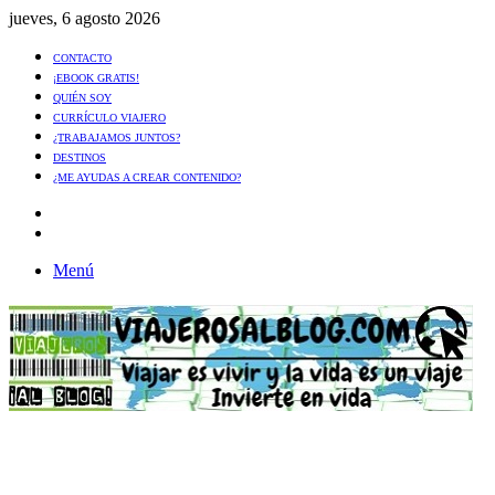
jueves, 6 agosto 2026
CONTACTO
¡EBOOK GRATIS!
QUIÉN SOY
CURRÍCULO VIAJERO
¿TRABAJAMOS JUNTOS?
DESTINOS
¿ME AYUDAS A CREAR CONTENIDO?
Artículo
al
Buscar
azar
Menú