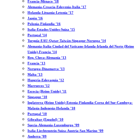
Francia-Mónaco ’18
Alemania-Croacia-Eslovenia-Italia ’17
Holanda-Lituania-Letonia ’17
Japón ’16
Polonia-Finlandia ’16
Italia-Estados Unidos-Suiza ’15
Portugal ’14
Turquía-EAU-Qatar-Taiwán-Singapur-Noruega ’14
Alemania-Italia-Ciudad del Vaticano-Irlanda-Irlanda del Norte (Reino
Unido)-Francia ’14
Rep. Checa-Alemania ’13
Francia ’13
Noruega-Dinamarca ’13
Malta ’13
Hungría-Eslovaquia ’12
Marruecos ’12
Escocia (Reino Unido) ’11
Singapur ’10
Inglaterra (Reino Unido)-Estonia-Finlandia-Corea del Sur-Camboya-
Malasia-Indonesia-Holanda ’10
Portugal ’10
Gibraltar (Español) ’10
Suecia-Alemania-Luxemburgo ’09
Italia-Liechtenstein-Suiza-Austria-San Marino ’09
Andorra ’09