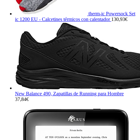
therm-ic Powersock Set
ic 1200 EU - Calcetines térmicos con calentador
130,93
€
New Balance 490, Zapatillas de Running para Hombre
37,84
€