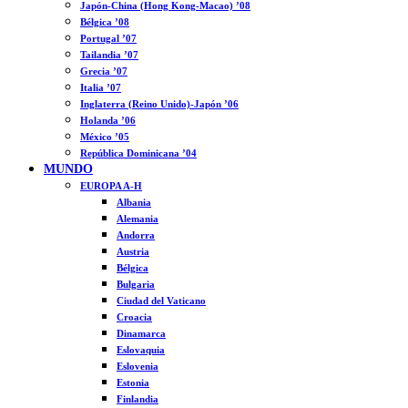
Japón-China (Hong Kong-Macao) ’08
Bélgica ’08
Portugal ’07
Tailandia ’07
Grecia ’07
Italia ’07
Inglaterra (Reino Unido)-Japón ’06
Holanda ’06
México ’05
República Dominicana ’04
MUNDO
EUROPA A-H
Albania
Alemania
Andorra
Austria
Bélgica
Bulgaria
Ciudad del Vaticano
Croacia
Dinamarca
Eslovaquia
Eslovenia
Estonia
Finlandia