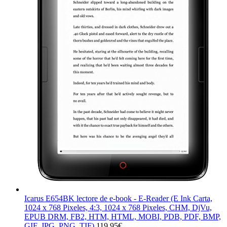
Icarus E654BK lectore de e-book - E-Reader (E Ink Carta,
1024 x 768 Pixeles, 4:3, 1024 x 768 Pixeles, CHM, DjVu,
EPUB DRM, FB2, HTM, HTML, MOBI, PDB, PDF, BMP,
GIF, JPG, PNG, TIF)
119,95
€