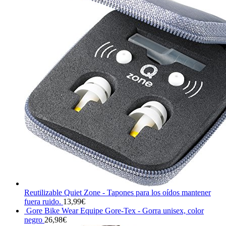
Reutilizable Quiet Zone - Tapones para los oídos mantener
fuera ruido.
13,99
€
Gore Bike Wear Equipe Gore-Tex - Gorra unisex, color
negro
26,98
€