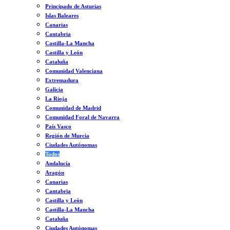
Principado de Asturias
Islas Baleares
Canarias
Cantabria
Castilla-La Mancha
Castilla y León
Cataluña
Comunidad Valenciana
Extremadura
Galicia
La Rioja
Comunidad de Madrid
Comunidad Foral de Navarra
País Vasco
Región de Murcia
Ciudades Autónomas
Todos
Andalucía
Aragón
Canarias
Cantabria
Castilla y León
Castilla-La Mancha
Cataluña
Ciudades Autónomas