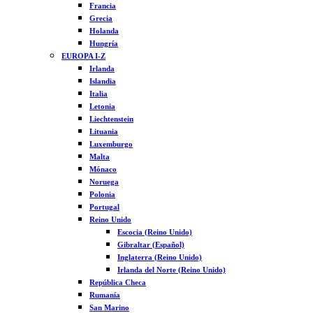
Francia
Grecia
Holanda
Hungría
EUROPA I-Z
Irlanda
Islandia
Italia
Letonia
Liechtenstein
Lituania
Luxemburgo
Malta
Mónaco
Noruega
Polonia
Portugal
Reino Unido
Escocia (Reino Unido)
Gibraltar (Español)
Inglaterra (Reino Unido)
Irlanda del Norte (Reino Unido)
República Checa
Rumanía
San Marino