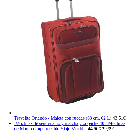
Travelite Orlando - Maleta con ruedas (63 cm, 62 L)
43,51
€
Mochilas de senderismo y marcha,Coopache 40L Mochilas
El
El
de Marcha Impermeable Viaje Mochila
44,90
€
29,99
€