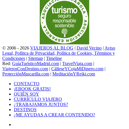
© 2006 - 2026
VIAJEROS AL BLOG
|
David Vecino
|
Aviso
Legal, Política de Privacidad, Política de Cookies, Términos y
Condiciones
|
Sitemap
|
Timeline
Red:
GuíaTurísticoMadrid.com
|
TravelViaja.com
|
ViajerosConDestino.com
|
CálleseYCojaMiDinero.com
|
ProtecciónMascarilla.com
|
MeditaciónYReiki.com
CONTACTO
¡EBOOK GRATIS!
QUIÉN SOY
CURRÍCULO VIAJERO
¿TRABAJAMOS JUNTOS?
DESTINOS
¿ME AYUDAS A CREAR CONTENIDO?
Facebook