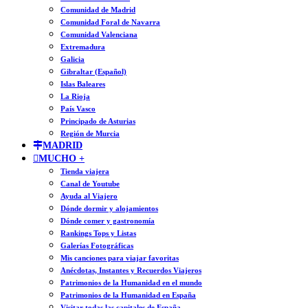
Comunidad de Madrid
Comunidad Foral de Navarra
Comunidad Valenciana
Extremadura
Galicia
Gibraltar (Español)
Islas Baleares
La Rioja
País Vasco
Principado de Asturias
Región de Murcia
MADRID
MUCHO +
Tienda viajera
Canal de Youtube
Ayuda al Viajero
Dónde dormir y alojamientos
Dónde comer y gastronomía
Rankings Tops y Listas
Galerías Fotográficas
Mis canciones para viajar favoritas
Anécdotas, Instantes y Recuerdos Viajeros
Patrimonios de la Humanidad en el mundo
Patrimonios de la Humanidad en España
Visitar todas las capitales de España