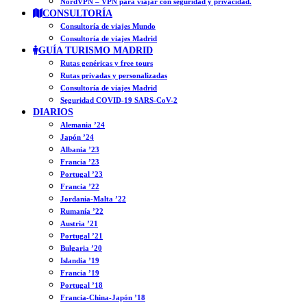
NordVPN – VPN para viajar con seguridad y privacidad.
CONSULTORÍA
Consultoría de viajes Mundo
Consultoría de viajes Madrid
GUÍA TURISMO MADRID
Rutas genéricas y free tours
Rutas privadas y personalizadas
Consultoría de viajes Madrid
Seguridad COVID-19 SARS-CoV-2
DIARIOS
Alemania ’24
Japón ’24
Albania ’23
Francia ’23
Portugal ’23
Francia ’22
Jordania-Malta ’22
Rumanía ’22
Austria ’21
Portugal ’21
Bulgaria ’20
Islandia ’19
Francia ’19
Portugal ’18
Francia-China-Japón ’18