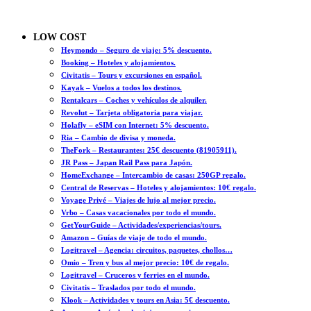
LOW COST
Heymondo – Seguro de viaje: 5% descuento.
Booking – Hoteles y alojamientos.
Civitatis – Tours y excursiones en español.
Kayak – Vuelos a todos los destinos.
Rentalcars – Coches y vehículos de alquiler.
Revolut – Tarjeta obligatoria para viajar.
Holafly – eSIM con Internet: 5% descuento.
Ria – Cambio de divisa y moneda.
TheFork – Restaurantes: 25€ descuento (81905911).
JR Pass – Japan Rail Pass para Japón.
HomeExchange – Intercambio de casas: 250GP regalo.
Central de Reservas – Hoteles y alojamientos: 10€ regalo.
Voyage Privé – Viajes de lujo al mejor precio.
Vrbo – Casas vacacionales por todo el mundo.
GetYourGuide – Actividades/experiencias/tours.
Amazon – Guías de viaje de todo el mundo.
Logitravel – Agencia: circuitos, paquetes, chollos…
Omio – Tren y bus al mejor precio: 10€ de regalo.
Logitravel – Cruceros y ferries en el mundo.
Civitatis – Traslados por todo el mundo.
Klook – Actividades y tours en Asia: 5€ descuento.