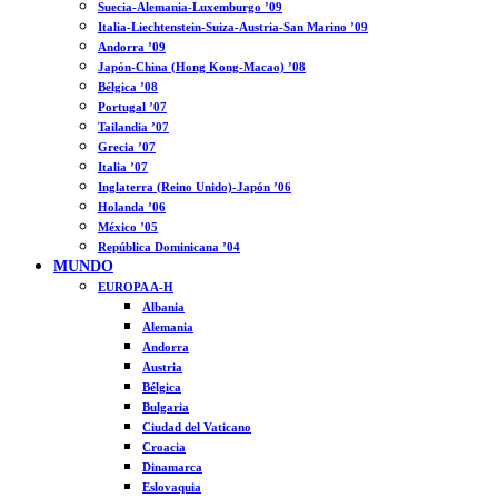
Suecia-Alemania-Luxemburgo ’09
Italia-Liechtenstein-Suiza-Austria-San Marino ’09
Andorra ’09
Japón-China (Hong Kong-Macao) ’08
Bélgica ’08
Portugal ’07
Tailandia ’07
Grecia ’07
Italia ’07
Inglaterra (Reino Unido)-Japón ’06
Holanda ’06
México ’05
República Dominicana ’04
MUNDO
EUROPA A-H
Albania
Alemania
Andorra
Austria
Bélgica
Bulgaria
Ciudad del Vaticano
Croacia
Dinamarca
Eslovaquia