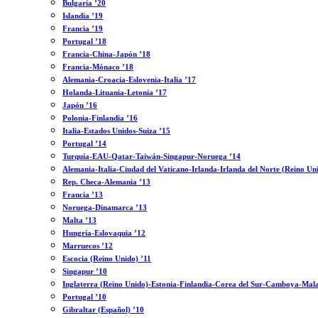
Bulgaria ’20
Islandia ’19
Francia ’19
Portugal ’18
Francia-China-Japón ’18
Francia-Mónaco ’18
Alemania-Croacia-Eslovenia-Italia ’17
Holanda-Lituania-Letonia ’17
Japón ’16
Polonia-Finlandia ’16
Italia-Estados Unidos-Suiza ’15
Portugal ’14
Turquía-EAU-Qatar-Taiwán-Singapur-Noruega ’14
Alemania-Italia-Ciudad del Vaticano-Irlanda-Irlanda del Norte (Reino Un
Rep. Checa-Alemania ’13
Francia ’13
Noruega-Dinamarca ’13
Malta ’13
Hungría-Eslovaquia ’12
Marruecos ’12
Escocia (Reino Unido) ’11
Singapur ’10
Inglaterra (Reino Unido)-Estonia-Finlandia-Corea del Sur-Camboya-Mala
Portugal ’10
Gibraltar (Español) ’10