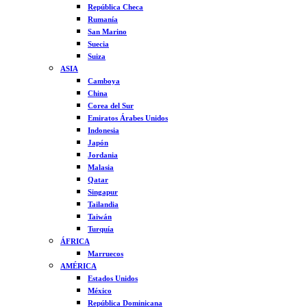
República Checa
Rumanía
San Marino
Suecia
Suiza
ASIA
Camboya
China
Corea del Sur
Emiratos Árabes Unidos
Indonesia
Japón
Jordania
Malasia
Qatar
Singapur
Tailandia
Taiwán
Turquía
ÁFRICA
Marruecos
AMÉRICA
Estados Unidos
México
República Dominicana