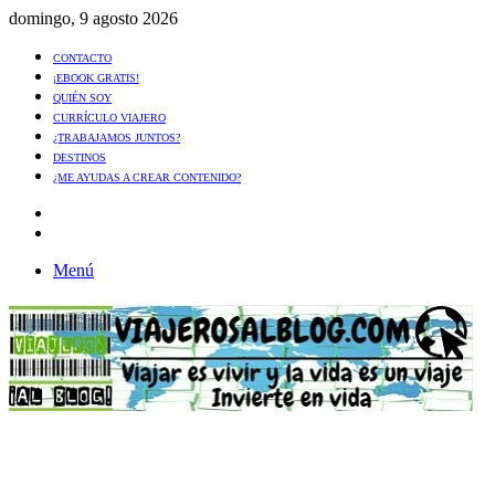
domingo, 9 agosto 2026
CONTACTO
¡EBOOK GRATIS!
QUIÉN SOY
CURRÍCULO VIAJERO
¿TRABAJAMOS JUNTOS?
DESTINOS
¿ME AYUDAS A CREAR CONTENIDO?
Artículo
al
Buscar
azar
Menú