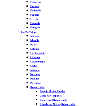
Eslovenia
Estonia
Finlandia
Francia
Grecia
Holanda
Hungría
EUROPA I-Z
Irlanda
Islandia
Italia
Letonia
Liechtenstein
Lituania
Luxemburgo
Malta
Mónaco
Noruega
Polonia
Portugal
Reino Unido
Escocia (Reino Unido)
Gibraltar (Español)
Inglaterra (Reino Unido)
Irlanda del Norte (Reino Unido)