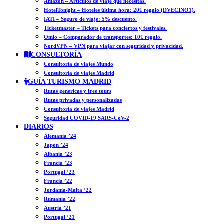
Amazon – Artículos de viaje que necesitas.
HotelTonight – Hoteles última hora: 20€ regalo (DVECINO1).
IATI – Seguro de viaje: 5% descuento.
Ticketmaster – Tickets para conciertos y festivales.
Omio – Comparador de transportes: 10€ regalo.
NordVPN – VPN para viajar con seguridad y privacidad.
CONSULTORÍA
Consultoría de viajes Mundo
Consultoría de viajes Madrid
GUÍA TURISMO MADRID
Rutas genéricas y free tours
Rutas privadas y personalizadas
Consultoría de viajes Madrid
Seguridad COVID-19 SARS-CoV-2
DIARIOS
Alemania ’24
Japón ’24
Albania ’23
Francia ’23
Portugal ’23
Francia ’22
Jordania-Malta ’22
Rumanía ’22
Austria ’21
Portugal ’21