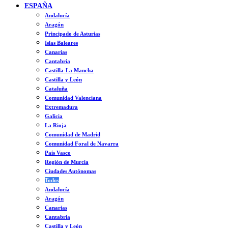
ESPAÑA
Andalucía
Aragón
Principado de Asturias
Islas Baleares
Canarias
Cantabria
Castilla-La Mancha
Castilla y León
Cataluña
Comunidad Valenciana
Extremadura
Galicia
La Rioja
Comunidad de Madrid
Comunidad Foral de Navarra
País Vasco
Región de Murcia
Ciudades Autónomas
Todos
Andalucía
Aragón
Canarias
Cantabria
Castilla y León