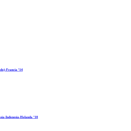
ido)-Francia ’14
sia-Indonesia-Holanda ’10