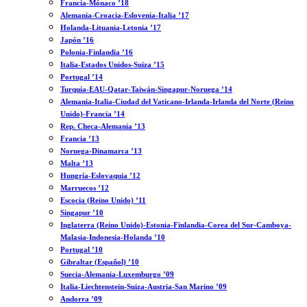
Francia-Mónaco ’18
Alemania-Croacia-Eslovenia-Italia ’17
Holanda-Lituania-Letonia ’17
Japón ’16
Polonia-Finlandia ’16
Italia-Estados Unidos-Suiza ’15
Portugal ’14
Turquía-EAU-Qatar-Taiwán-Singapur-Noruega ’14
Alemania-Italia-Ciudad del Vaticano-Irlanda-Irlanda del Norte (Reino
Unido)-Francia ’14
Rep. Checa-Alemania ’13
Francia ’13
Noruega-Dinamarca ’13
Malta ’13
Hungría-Eslovaquia ’12
Marruecos ’12
Escocia (Reino Unido) ’11
Singapur ’10
Inglaterra (Reino Unido)-Estonia-Finlandia-Corea del Sur-Camboya-
Malasia-Indonesia-Holanda ’10
Portugal ’10
Gibraltar (Español) ’10
Suecia-Alemania-Luxemburgo ’09
Italia-Liechtenstein-Suiza-Austria-San Marino ’09
Andorra ’09