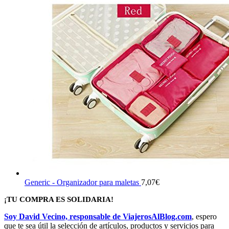
original
actual
35,00€.
33,25€.
era:
es:
68,76€.
32,88€.
Generic - Organizador para maletas
7,07
€
¡TU COMPRA ES SOLIDARIA!
Soy David Vecino, responsable de ViajerosAlBlog.com
, espero
que te sea útil la selección de artículos, productos y servicios para