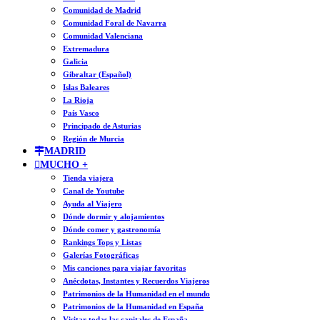
Comunidad de Madrid
Comunidad Foral de Navarra
Comunidad Valenciana
Extremadura
Galicia
Gibraltar (Español)
Islas Baleares
La Rioja
País Vasco
Principado de Asturias
Región de Murcia
MADRID
MUCHO +
Tienda viajera
Canal de Youtube
Ayuda al Viajero
Dónde dormir y alojamientos
Dónde comer y gastronomía
Rankings Tops y Listas
Galerías Fotográficas
Mis canciones para viajar favoritas
Anécdotas, Instantes y Recuerdos Viajeros
Patrimonios de la Humanidad en el mundo
Patrimonios de la Humanidad en España
Visitar todas las capitales de España