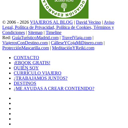
© 2006 - 2026
VIAJEROS AL BLOG
|
David Vecino
|
Aviso
Legal, Política de Privacidad, Política de Cookies, Términos y
Condiciones
|
Sitemap
|
Timeline
Red:
GuíaTurísticoMadrid.com
|
TravelViaja.com
|
ViajerosConDestino.com
|
CálleseYCojaMiDinero.com
|
ProtecciónMascarilla.com
|
MeditaciónYReiki.com
CONTACTO
¡EBOOK GRATIS!
QUIÉN SOY
CURRÍCULO VIAJERO
¿TRABAJAMOS JUNTOS?
DESTINOS
¿ME AYUDAS A CREAR CONTENIDO?
Facebook
X
LinkedIn
YouTube
Instagram
TikTok