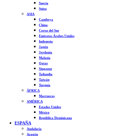
Suecia
Suiza
ASIA
Camboya
China
Corea del Sur
Emiratos Árabes Unidos
Indonesia
Japón
Jordania
Malasia
Qatar
Singapur
Tailandia
Taiwán
Turquía
ÁFRICA
Marruecos
AMÉRICA
Estados Unidos
México
República Dominicana
ESPAÑA
Andalucía
Aragón