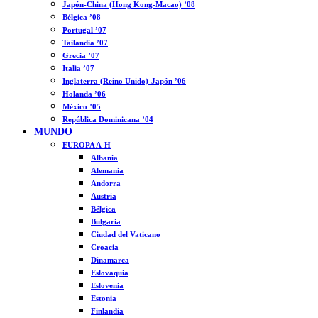
Japón-China (Hong Kong-Macao) ’08
Bélgica ’08
Portugal ’07
Tailandia ’07
Grecia ’07
Italia ’07
Inglaterra (Reino Unido)-Japón ’06
Holanda ’06
México ’05
República Dominicana ’04
MUNDO
EUROPA A-H
Albania
Alemania
Andorra
Austria
Bélgica
Bulgaria
Ciudad del Vaticano
Croacia
Dinamarca
Eslovaquia
Eslovenia
Estonia
Finlandia