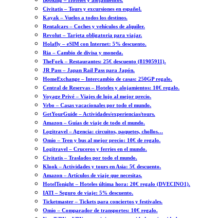
Booking – Hoteles y alojamientos.
Civitatis – Tours y excursiones en español.
Kayak – Vuelos a todos los destinos.
Rentalcars – Coches y vehículos de alquiler.
Revolut – Tarjeta obligatoria para viajar.
Holafly – eSIM con Internet: 5% descuento.
Ria – Cambio de divisa y moneda.
TheFork – Restaurantes: 25€ descuento (81905911).
JR Pass – Japan Rail Pass para Japón.
HomeExchange – Intercambio de casas: 250GP regalo.
Central de Reservas – Hoteles y alojamientos: 10€ regalo.
Voyage Privé – Viajes de lujo al mejor precio.
Vrbo – Casas vacacionales por todo el mundo.
GetYourGuide – Actividades/experiencias/tours.
Amazon – Guías de viaje de todo el mundo.
Logitravel – Agencia: circuitos, paquetes, chollos…
Omio – Tren y bus al mejor precio: 10€ de regalo.
Logitravel – Cruceros y ferries en el mundo.
Civitatis – Traslados por todo el mundo.
Klook – Actividades y tours en Asia: 5€ descuento.
Amazon – Artículos de viaje que necesitas.
HotelTonight – Hoteles última hora: 20€ regalo (DVECINO1).
IATI – Seguro de viaje: 5% descuento.
Ticketmaster – Tickets para conciertos y festivales.
Omio – Comparador de transportes: 10€ regalo.