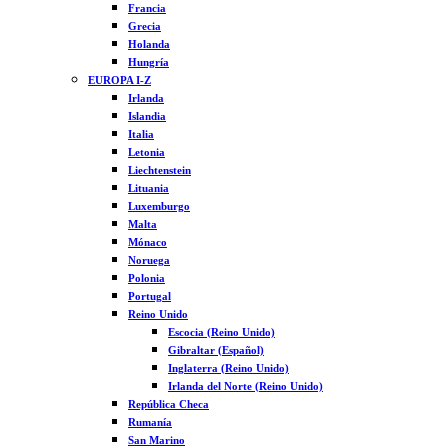
Francia
Grecia
Holanda
Hungría
EUROPA I-Z
Irlanda
Islandia
Italia
Letonia
Liechtenstein
Lituania
Luxemburgo
Malta
Mónaco
Noruega
Polonia
Portugal
Reino Unido
Escocia (Reino Unido)
Gibraltar (Español)
Inglaterra (Reino Unido)
Irlanda del Norte (Reino Unido)
República Checa
Rumanía
San Marino