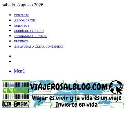
sábado, 8 agosto 2026
CONTACTO
¡EBOOK GRATIS!
QUIÉN SOY
CURRÍCULO VIAJERO
¿TRABAJAMOS JUNTOS?
DESTINOS
¿ME AYUDAS A CREAR CONTENIDO?
Artículo
al
Buscar
azar
Menú