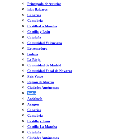
Principado de Asturias
Islas Baleares
Canarias
Cantabria
Castilla-La Mancha
Castilla y León
Cataluña
Comunidad Valenciana
Extremadura
Galicia
La Rioja
Comunidad de Madrid
Comunidad Foral de Navarra
País Vasco
Región de Murcia
Ciudades Autónomas
Todos
Andalucía
Aragón
Canarias
Cantabria
Castilla y León
Castilla-La Mancha
Cataluña
Ciudades Autónomas