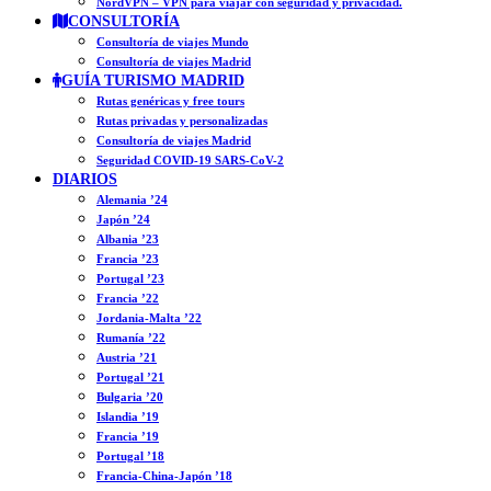
NordVPN – VPN para viajar con seguridad y privacidad.
CONSULTORÍA
Consultoría de viajes Mundo
Consultoría de viajes Madrid
GUÍA TURISMO MADRID
Rutas genéricas y free tours
Rutas privadas y personalizadas
Consultoría de viajes Madrid
Seguridad COVID-19 SARS-CoV-2
DIARIOS
Alemania ’24
Japón ’24
Albania ’23
Francia ’23
Portugal ’23
Francia ’22
Jordania-Malta ’22
Rumanía ’22
Austria ’21
Portugal ’21
Bulgaria ’20
Islandia ’19
Francia ’19
Portugal ’18
Francia-China-Japón ’18