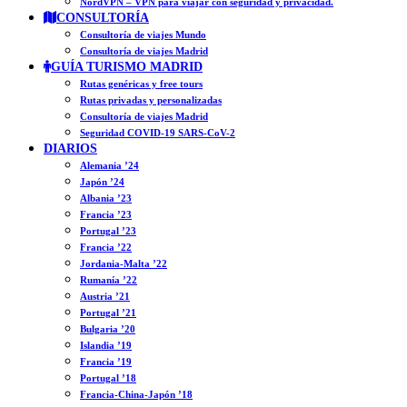
NordVPN – VPN para viajar con seguridad y privacidad.
CONSULTORÍA
Consultoría de viajes Mundo
Consultoría de viajes Madrid
GUÍA TURISMO MADRID
Rutas genéricas y free tours
Rutas privadas y personalizadas
Consultoría de viajes Madrid
Seguridad COVID-19 SARS-CoV-2
DIARIOS
Alemania ’24
Japón ’24
Albania ’23
Francia ’23
Portugal ’23
Francia ’22
Jordania-Malta ’22
Rumanía ’22
Austria ’21
Portugal ’21
Bulgaria ’20
Islandia ’19
Francia ’19
Portugal ’18
Francia-China-Japón ’18