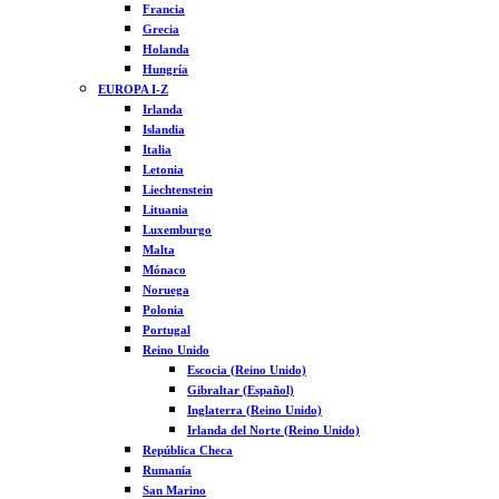
Francia
Grecia
Holanda
Hungría
EUROPA I-Z
Irlanda
Islandia
Italia
Letonia
Liechtenstein
Lituania
Luxemburgo
Malta
Mónaco
Noruega
Polonia
Portugal
Reino Unido
Escocia (Reino Unido)
Gibraltar (Español)
Inglaterra (Reino Unido)
Irlanda del Norte (Reino Unido)
República Checa
Rumanía
San Marino