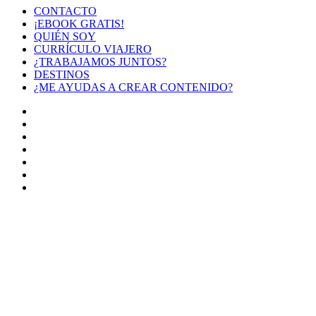
CONTACTO
¡EBOOK GRATIS!
QUIÉN SOY
CURRÍCULO VIAJERO
¿TRABAJAMOS JUNTOS?
DESTINOS
¿ME AYUDAS A CREAR CONTENIDO?
Facebook
X
LinkedIn
YouTube
Instagram
TikTok
Buy
Me
Botón
a
volver
Coffee
arriba