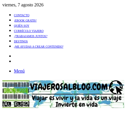
viernes, 7 agosto 2026
CONTACTO
¡EBOOK GRATIS!
QUIÉN SOY
CURRÍCULO VIAJERO
¿TRABAJAMOS JUNTOS?
DESTINOS
¿ME AYUDAS A CREAR CONTENIDO?
Artículo
al
Buscar
azar
Menú