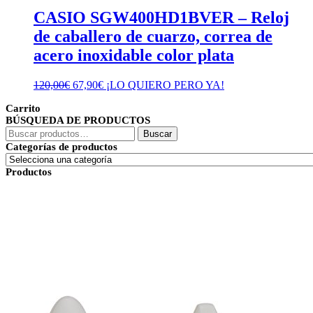
CASIO SGW400HD1BVER – Reloj
de caballero de cuarzo, correa de
acero inoxidable color plata
El
El
120,00
€
67,90
€
¡LO QUIERO PERO YA!
precio
precio
Carrito
original
actual
BÚSQUEDA DE PRODUCTOS
era:
es:
Buscar
120,00€.
67,90€.
Buscar
por:
Categorías de productos
Productos