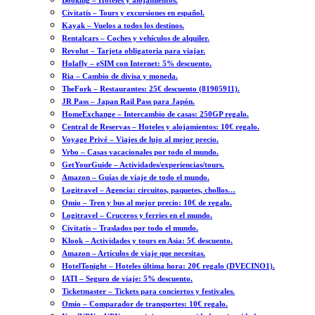
Booking – Hoteles y alojamientos.
Civitatis – Tours y excursiones en español.
Kayak – Vuelos a todos los destinos.
Rentalcars – Coches y vehículos de alquiler.
Revolut – Tarjeta obligatoria para viajar.
Holafly – eSIM con Internet: 5% descuento.
Ria – Cambio de divisa y moneda.
TheFork – Restaurantes: 25€ descuento (81905911).
JR Pass – Japan Rail Pass para Japón.
HomeExchange – Intercambio de casas: 250GP regalo.
Central de Reservas – Hoteles y alojamientos: 10€ regalo.
Voyage Privé – Viajes de lujo al mejor precio.
Vrbo – Casas vacacionales por todo el mundo.
GetYourGuide – Actividades/experiencias/tours.
Amazon – Guías de viaje de todo el mundo.
Logitravel – Agencia: circuitos, paquetes, chollos…
Omio – Tren y bus al mejor precio: 10€ de regalo.
Logitravel – Cruceros y ferries en el mundo.
Civitatis – Traslados por todo el mundo.
Klook – Actividades y tours en Asia: 5€ descuento.
Amazon – Artículos de viaje que necesitas.
HotelTonight – Hoteles última hora: 20€ regalo (DVECINO1).
IATI – Seguro de viaje: 5% descuento.
Ticketmaster – Tickets para conciertos y festivales.
Omio – Comparador de transportes: 10€ regalo.