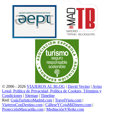
© 2006 - 2026
VIAJEROS AL BLOG
|
David Vecino
|
Aviso
Legal, Política de Privacidad, Política de Cookies, Términos y
Condiciones
|
Sitemap
|
Timeline
Red:
GuíaTurísticoMadrid.com
|
TravelViaja.com
|
ViajerosConDestino.com
|
CálleseYCojaMiDinero.com
|
ProtecciónMascarilla.com
|
MeditaciónYReiki.com