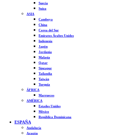
Suecia
Suiza
ASIA
Camboya
China
Corea del Sur
Emiratos Árabes Unidos
Indonesia
Japón
Jordania
Malasia
Qatar
Singapur
Tailandia
Taiwán
Turquía
ÁFRICA
Marruecos
AMÉRICA
Estados Unidos
México
República Dominicana
ESPAÑA
Andalucía
Aragón