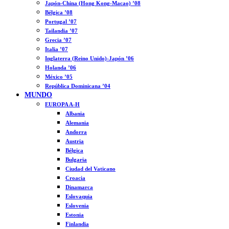
Japón-China (Hong Kong-Macao) ’08
Bélgica ’08
Portugal ’07
Tailandia ’07
Grecia ’07
Italia ’07
Inglaterra (Reino Unido)-Japón ’06
Holanda ’06
México ’05
República Dominicana ’04
MUNDO
EUROPA A-H
Albania
Alemania
Andorra
Austria
Bélgica
Bulgaria
Ciudad del Vaticano
Croacia
Dinamarca
Eslovaquia
Eslovenia
Estonia
Finlandia