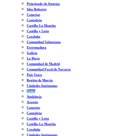
Principado de Asturias
Islas Baleares
Canarias
Cantabria
Castilla-La Mancha
Castilla y León
Cataluña
Comunidad Valenciana
Extremadura
Galicia
La Rioja
Comunidad de Madrid
Comunidad Foral de Navarra
País Vasco
Región de Murcia
Ciudades Autónomas
Todos
Andalucía
Aragón
Canarias
Cantabria
Castilla y León
Castilla-La Mancha
Cataluña
Ciudades Autónomas