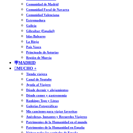
Comunidad de Madrid
Comunidad Foral de Navarra
Comunidad Valenciana
Extremadura
Galicia
Gibraltar (Español)
Islas Baleares
La Rioja
País Vasco
Principado de Asturias
Región de Murcia
MADRID
MUCHO +
Tienda viajera
Canal de Youtube
Ayuda al Viajero
Dónde dormir y alojamientos
Dónde comer y gastronomía
Rankings Tops y Listas
Galerías Fotográficas
Mis canciones para viajar favoritas
Anécdotas, Instantes y Recuerdos Viajeros
Patrimonios de la Humanidad en el mundo
Patrimonios de la Humanidad en España
Visitar todas las capitales de España