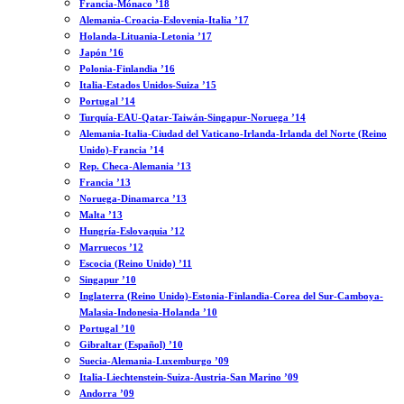
Francia-Mónaco ’18
Alemania-Croacia-Eslovenia-Italia ’17
Holanda-Lituania-Letonia ’17
Japón ’16
Polonia-Finlandia ’16
Italia-Estados Unidos-Suiza ’15
Portugal ’14
Turquía-EAU-Qatar-Taiwán-Singapur-Noruega ’14
Alemania-Italia-Ciudad del Vaticano-Irlanda-Irlanda del Norte (Reino
Unido)-Francia ’14
Rep. Checa-Alemania ’13
Francia ’13
Noruega-Dinamarca ’13
Malta ’13
Hungría-Eslovaquia ’12
Marruecos ’12
Escocia (Reino Unido) ’11
Singapur ’10
Inglaterra (Reino Unido)-Estonia-Finlandia-Corea del Sur-Camboya-
Malasia-Indonesia-Holanda ’10
Portugal ’10
Gibraltar (Español) ’10
Suecia-Alemania-Luxemburgo ’09
Italia-Liechtenstein-Suiza-Austria-San Marino ’09
Andorra ’09