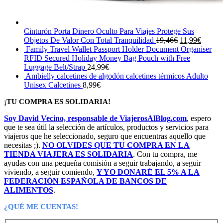
Cinturón Porta Dinero Oculto Para Viajes Protege Sus
El
El
Objetos De Valor Con Total Tranquilidad
19,46
€
11,99
€
precio
precio
Family Travel Wallet Passport Holder Document Organiser
original
actual
RFID Secured Holiday Money Bag Pouch with Free
era:
es:
Luggage Belt/Strap
24,99
€
19,46€.
11,99€
Ambielly calcetines de algodón calcetines térmicos Adulto
Unisex Calcetines
8,99
€
¡TU COMPRA ES SOLIDARIA!
Soy David Vecino, responsable de ViajerosAlBlog.com
, espero
que te sea útil la selección de artículos, productos y servicios para
viajeros que he seleccionado, seguro que encuentras aquello que
necesitas ;).
NO OLVIDES QUE TU COMPRA EN LA
TIENDA VIAJERA ES SOLIDARIA
. Con tu compra, me
ayudas con una pequeña comisión a seguir trabajando, a seguir
viviendo, a seguir comiendo,
Y YO DONARÉ EL 5% A LA
FEDERACIÓN ESPAÑOLA DE BANCOS DE
ALIMENTOS
.
¿QUÉ ME CUENTAS!