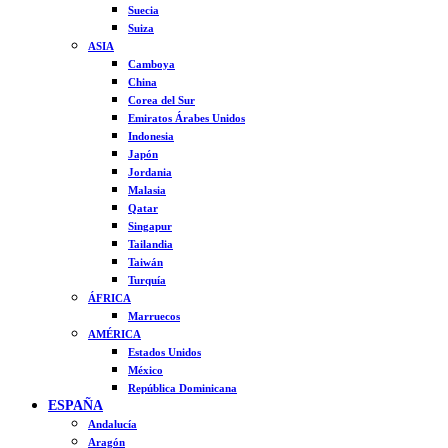
Suecia
Suiza
ASIA
Camboya
China
Corea del Sur
Emiratos Árabes Unidos
Indonesia
Japón
Jordania
Malasia
Qatar
Singapur
Tailandia
Taiwán
Turquía
ÁFRICA
Marruecos
AMÉRICA
Estados Unidos
México
República Dominicana
ESPAÑA
Andalucía
Aragón