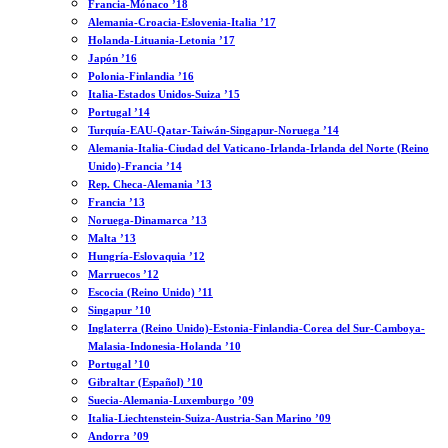
Francia-Mónaco ’18
Alemania-Croacia-Eslovenia-Italia ’17
Holanda-Lituania-Letonia ’17
Japón ’16
Polonia-Finlandia ’16
Italia-Estados Unidos-Suiza ’15
Portugal ’14
Turquía-EAU-Qatar-Taiwán-Singapur-Noruega ’14
Alemania-Italia-Ciudad del Vaticano-Irlanda-Irlanda del Norte (Reino
Unido)-Francia ’14
Rep. Checa-Alemania ’13
Francia ’13
Noruega-Dinamarca ’13
Malta ’13
Hungría-Eslovaquia ’12
Marruecos ’12
Escocia (Reino Unido) ’11
Singapur ’10
Inglaterra (Reino Unido)-Estonia-Finlandia-Corea del Sur-Camboya-
Malasia-Indonesia-Holanda ’10
Portugal ’10
Gibraltar (Español) ’10
Suecia-Alemania-Luxemburgo ’09
Italia-Liechtenstein-Suiza-Austria-San Marino ’09
Andorra ’09