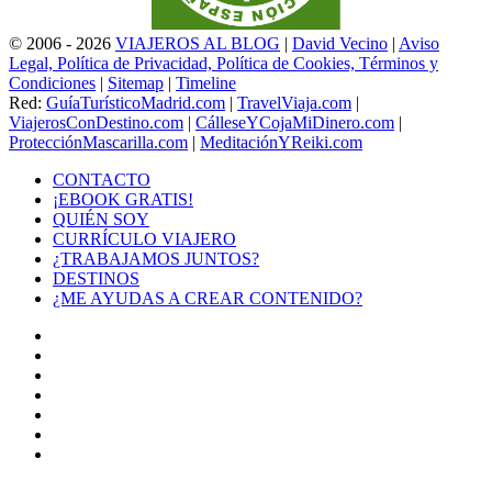
© 2006 - 2026
VIAJEROS AL BLOG
|
David Vecino
|
Aviso
Legal, Política de Privacidad, Política de Cookies, Términos y
Condiciones
|
Sitemap
|
Timeline
Red:
GuíaTurísticoMadrid.com
|
TravelViaja.com
|
ViajerosConDestino.com
|
CálleseYCojaMiDinero.com
|
ProtecciónMascarilla.com
|
MeditaciónYReiki.com
CONTACTO
¡EBOOK GRATIS!
QUIÉN SOY
CURRÍCULO VIAJERO
¿TRABAJAMOS JUNTOS?
DESTINOS
¿ME AYUDAS A CREAR CONTENIDO?
Facebook
X
LinkedIn
YouTube
Instagram
TikTok
Buy
Me
Botón