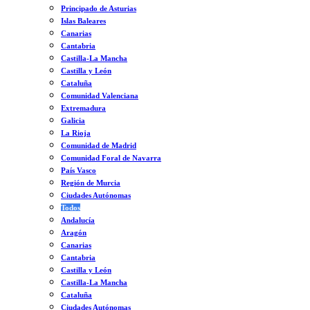
Principado de Asturias
Islas Baleares
Canarias
Cantabria
Castilla-La Mancha
Castilla y León
Cataluña
Comunidad Valenciana
Extremadura
Galicia
La Rioja
Comunidad de Madrid
Comunidad Foral de Navarra
País Vasco
Región de Murcia
Ciudades Autónomas
Todos
Andalucía
Aragón
Canarias
Cantabria
Castilla y León
Castilla-La Mancha
Cataluña
Ciudades Autónomas