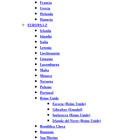
Francia
Grecia
Holanda
Hungría
EUROPA I-Z
Irlanda
Islandia
Italia
Letonia
Liechtenstein
Lituania
Luxemburgo
Malta
Mónaco
Noruega
Polonia
Portugal
Reino Unido
Escocia (Reino Unido)
Gibraltar (Español)
Inglaterra (Reino Unido)
Irlanda del Norte (Reino Unido)
República Checa
Rumanía
San Marino