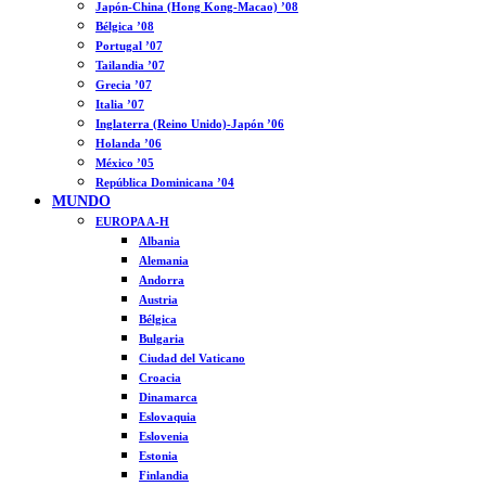
Japón-China (Hong Kong-Macao) ’08
Bélgica ’08
Portugal ’07
Tailandia ’07
Grecia ’07
Italia ’07
Inglaterra (Reino Unido)-Japón ’06
Holanda ’06
México ’05
República Dominicana ’04
MUNDO
EUROPA A-H
Albania
Alemania
Andorra
Austria
Bélgica
Bulgaria
Ciudad del Vaticano
Croacia
Dinamarca
Eslovaquia
Eslovenia
Estonia
Finlandia