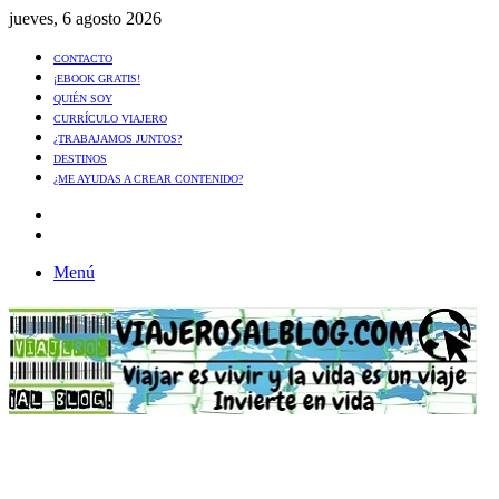
jueves, 6 agosto 2026
CONTACTO
¡EBOOK GRATIS!
QUIÉN SOY
CURRÍCULO VIAJERO
¿TRABAJAMOS JUNTOS?
DESTINOS
¿ME AYUDAS A CREAR CONTENIDO?
Artículo
al
Buscar
azar
Menú