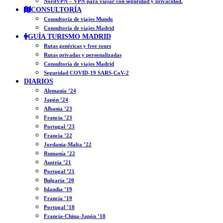
NordVPN – VPN para viajar con seguridad y privacidad.
CONSULTORÍA
Consultoría de viajes Mundo
Consultoría de viajes Madrid
GUÍA TURISMO MADRID
Rutas genéricas y free tours
Rutas privadas y personalizadas
Consultoría de viajes Madrid
Seguridad COVID-19 SARS-CoV-2
DIARIOS
Alemania ’24
Japón ’24
Albania ’23
Francia ’23
Portugal ’23
Francia ’22
Jordania-Malta ’22
Rumanía ’22
Austria ’21
Portugal ’21
Bulgaria ’20
Islandia ’19
Francia ’19
Portugal ’18
Francia-China-Japón ’18