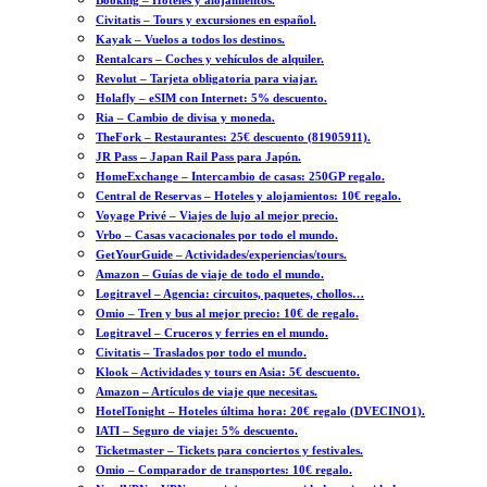
Booking – Hoteles y alojamientos.
Civitatis – Tours y excursiones en español.
Kayak – Vuelos a todos los destinos.
Rentalcars – Coches y vehículos de alquiler.
Revolut – Tarjeta obligatoria para viajar.
Holafly – eSIM con Internet: 5% descuento.
Ria – Cambio de divisa y moneda.
TheFork – Restaurantes: 25€ descuento (81905911).
JR Pass – Japan Rail Pass para Japón.
HomeExchange – Intercambio de casas: 250GP regalo.
Central de Reservas – Hoteles y alojamientos: 10€ regalo.
Voyage Privé – Viajes de lujo al mejor precio.
Vrbo – Casas vacacionales por todo el mundo.
GetYourGuide – Actividades/experiencias/tours.
Amazon – Guías de viaje de todo el mundo.
Logitravel – Agencia: circuitos, paquetes, chollos…
Omio – Tren y bus al mejor precio: 10€ de regalo.
Logitravel – Cruceros y ferries en el mundo.
Civitatis – Traslados por todo el mundo.
Klook – Actividades y tours en Asia: 5€ descuento.
Amazon – Artículos de viaje que necesitas.
HotelTonight – Hoteles última hora: 20€ regalo (DVECINO1).
IATI – Seguro de viaje: 5% descuento.
Ticketmaster – Tickets para conciertos y festivales.
Omio – Comparador de transportes: 10€ regalo.