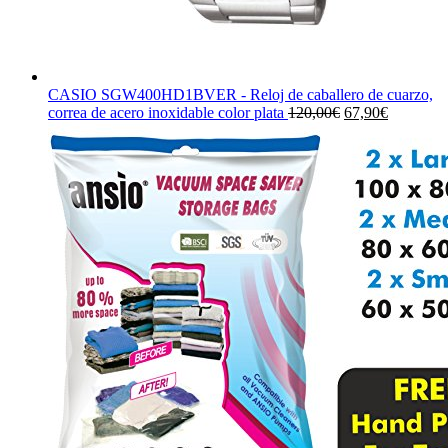
CASIO SGW400HD1BVER - Reloj de caballero de cuarzo,
El
El
correa de acero inoxidable color plata
120,00
€
67,90
€
precio
precio
original
actual
era:
es:
120,00€.
67,90€.