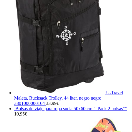
U-Travel
Maleta, Rucksack Trolley, 44 liter, negro negro,
3801000000164
33,99
€
Bolsas de viaje para ropa sucia 50x60 cm ""Pack 2 bolsas""
10,95
€