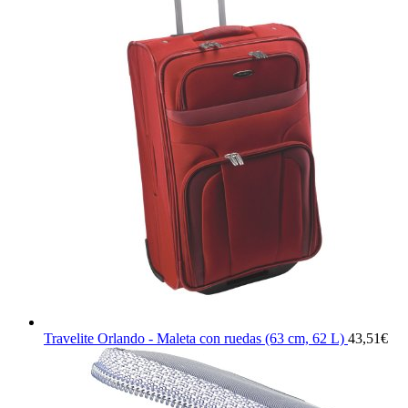
Travelite Orlando - Maleta con ruedas (63 cm, 62 L)
43,51
€