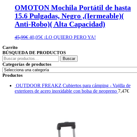
OMOTON Mochila Portátil de hasta
15.6 Pulgadas, Negro ,(Iermeable)(
Anti-Robo)( Alta Capacidad)
El
El
45,99
€
40,05
€
¡LO QUIERO PERO YA!
precio
precio
Carrito
original
actual
BÚSQUEDA DE PRODUCTOS
era:
es:
Buscar
45,99€.
40,05€.
Buscar
por:
Categorías de productos
Productos
OUTDOOR FREAKZ Cubiertos para cámping - Vajilla de
exteriores de acero inoxidable con bolsa de neopreno
7,47
€