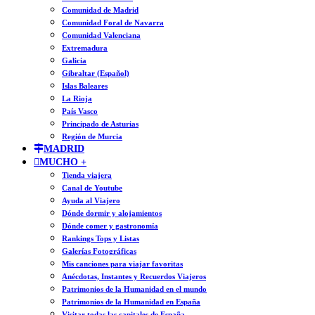
Comunidad de Madrid
Comunidad Foral de Navarra
Comunidad Valenciana
Extremadura
Galicia
Gibraltar (Español)
Islas Baleares
La Rioja
País Vasco
Principado de Asturias
Región de Murcia
MADRID
MUCHO +
Tienda viajera
Canal de Youtube
Ayuda al Viajero
Dónde dormir y alojamientos
Dónde comer y gastronomía
Rankings Tops y Listas
Galerías Fotográficas
Mis canciones para viajar favoritas
Anécdotas, Instantes y Recuerdos Viajeros
Patrimonios de la Humanidad en el mundo
Patrimonios de la Humanidad en España
Visitar todas las capitales de España