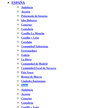
ESPAÑA
Andalucía
Aragón
Principado de Asturias
Islas Baleares
Canarias
Cantabria
Castilla-La Mancha
Castilla y León
Cataluña
Comunidad Valenciana
Extremadura
Galicia
La Rioja
Comunidad de Madrid
Comunidad Foral de Navarra
País Vasco
Región de Murcia
Ciudades Autónomas
Todos
Andalucía
Aragón
Canarias
Cantabria
Castilla y León