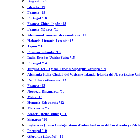
Bulgaria ’20
Islandia ’19
Francia ’19
Portugal ’18
Francia-China-Japón ’18
Francia-Mónaco ’18
Alemania-Croacia-Eslovenia-Italia ’17
Holanda-Lituania-Letonia ’17
Japón ’16
Polonia-Finlandia ’16
Italia-Estados Unidos-Suiza ’15
Portugal ’14
Turquía-EAU-Qatar-Taiwán-Singapur-Noruega ’14
Alemania-Italia-Ciudad del Vaticano-Irlanda-Irlanda del Norte (Reino Un
Rep. Checa-Alemania ’13
Francia ’13
Noruega-Dinamarca ’13
Malta ’13
Hungría-Eslovaquia ’12
Marruecos ’12
Escocia (Reino Unido) ’11
Singapur ’10
Inglaterra (Reino Unido)-Estonia-Finlandia-Corea del Sur-Camboya-Mala
Portugal ’10
Gibraltar (Español) ’10