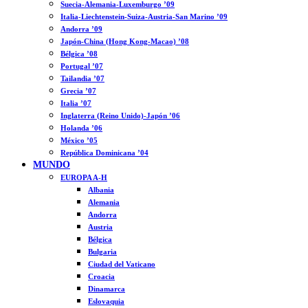
Suecia-Alemania-Luxemburgo ’09
Italia-Liechtenstein-Suiza-Austria-San Marino ’09
Andorra ’09
Japón-China (Hong Kong-Macao) ’08
Bélgica ’08
Portugal ’07
Tailandia ’07
Grecia ’07
Italia ’07
Inglaterra (Reino Unido)-Japón ’06
Holanda ’06
México ’05
República Dominicana ’04
MUNDO
EUROPA A-H
Albania
Alemania
Andorra
Austria
Bélgica
Bulgaria
Ciudad del Vaticano
Croacia
Dinamarca
Eslovaquia