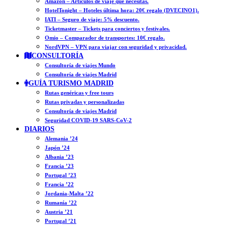
Amazon – Artículos de viaje que necesitas.
HotelTonight – Hoteles última hora: 20€ regalo (DVECINO1).
IATI – Seguro de viaje: 5% descuento.
Ticketmaster – Tickets para conciertos y festivales.
Omio – Comparador de transportes: 10€ regalo.
NordVPN – VPN para viajar con seguridad y privacidad.
CONSULTORÍA
Consultoría de viajes Mundo
Consultoría de viajes Madrid
GUÍA TURISMO MADRID
Rutas genéricas y free tours
Rutas privadas y personalizadas
Consultoría de viajes Madrid
Seguridad COVID-19 SARS-CoV-2
DIARIOS
Alemania ’24
Japón ’24
Albania ’23
Francia ’23
Portugal ’23
Francia ’22
Jordania-Malta ’22
Rumanía ’22
Austria ’21
Portugal ’21