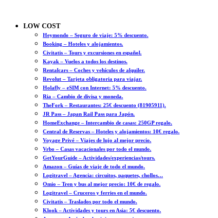
LOW COST
Heymondo – Seguro de viaje: 5% descuento.
Booking – Hoteles y alojamientos.
Civitatis – Tours y excursiones en español.
Kayak – Vuelos a todos los destinos.
Rentalcars – Coches y vehículos de alquiler.
Revolut – Tarjeta obligatoria para viajar.
Holafly – eSIM con Internet: 5% descuento.
Ria – Cambio de divisa y moneda.
TheFork – Restaurantes: 25€ descuento (81905911).
JR Pass – Japan Rail Pass para Japón.
HomeExchange – Intercambio de casas: 250GP regalo.
Central de Reservas – Hoteles y alojamientos: 10€ regalo.
Voyage Privé – Viajes de lujo al mejor precio.
Vrbo – Casas vacacionales por todo el mundo.
GetYourGuide – Actividades/experiencias/tours.
Amazon – Guías de viaje de todo el mundo.
Logitravel – Agencia: circuitos, paquetes, chollos…
Omio – Tren y bus al mejor precio: 10€ de regalo.
Logitravel – Cruceros y ferries en el mundo.
Civitatis – Traslados por todo el mundo.
Klook – Actividades y tours en Asia: 5€ descuento.