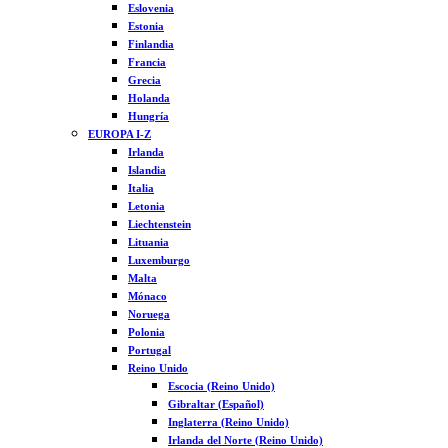
Eslovenia
Estonia
Finlandia
Francia
Grecia
Holanda
Hungría
EUROPA I-Z
Irlanda
Islandia
Italia
Letonia
Liechtenstein
Lituania
Luxemburgo
Malta
Mónaco
Noruega
Polonia
Portugal
Reino Unido
Escocia (Reino Unido)
Gibraltar (Español)
Inglaterra (Reino Unido)
Irlanda del Norte (Reino Unido)