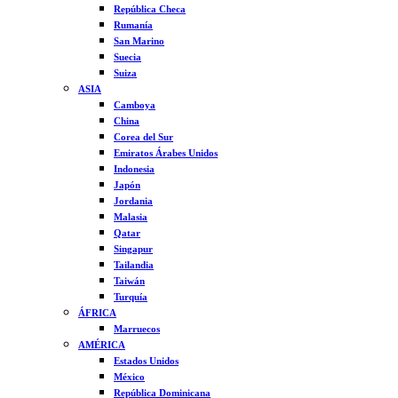
República Checa
Rumanía
San Marino
Suecia
Suiza
ASIA
Camboya
China
Corea del Sur
Emiratos Árabes Unidos
Indonesia
Japón
Jordania
Malasia
Qatar
Singapur
Tailandia
Taiwán
Turquía
ÁFRICA
Marruecos
AMÉRICA
Estados Unidos
México
República Dominicana