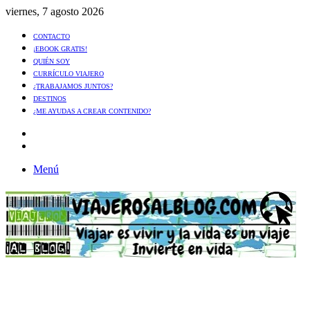
viernes, 7 agosto 2026
CONTACTO
¡EBOOK GRATIS!
QUIÉN SOY
CURRÍCULO VIAJERO
¿TRABAJAMOS JUNTOS?
DESTINOS
¿ME AYUDAS A CREAR CONTENIDO?
Artículo
al
Buscar
azar
Menú