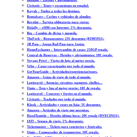
Booking – Hoteles y alojamientos.
Civitatis – Tours y excursiones en español.
Kayak – Vuelos a todos los destinos.
Rentalcars – Coches y vehículos de alquiler.
Revolut – Tarjeta obligatoria para viajar.
Holafly – eSIM con Internet: 5% descuento.
Ria – Cambio de divisa y moneda.
TheFork – Restaurantes: 25€ descuento (81905911).
JR Pass – Japan Rail Pass para Japón.
HomeExchange – Intercambio de casas: 250GP regalo.
Central de Reservas – Hoteles y alojamientos: 10€ regalo.
Voyage Privé – Viajes de lujo al mejor precio.
Vrbo – Casas vacacionales por todo el mundo.
GetYourGuide – Actividades/experiencias/tours.
Amazon – Guías de viaje de todo el mundo.
Logitravel – Agencia: circuitos, paquetes, chollos…
Omio – Tren y bus al mejor precio: 10€ de regalo.
Logitravel – Cruceros y ferries en el mundo.
Civitatis – Traslados por todo el mundo.
Klook – Actividades y tours en Asia: 5€ descuento.
Amazon – Artículos de viaje que necesitas.
HotelTonight – Hoteles última hora: 20€ regalo (DVECINO1).
IATI – Seguro de viaje: 5% descuento.
Ticketmaster – Tickets para conciertos y festivales.
Omio – Comparador de transportes: 10€ regalo.