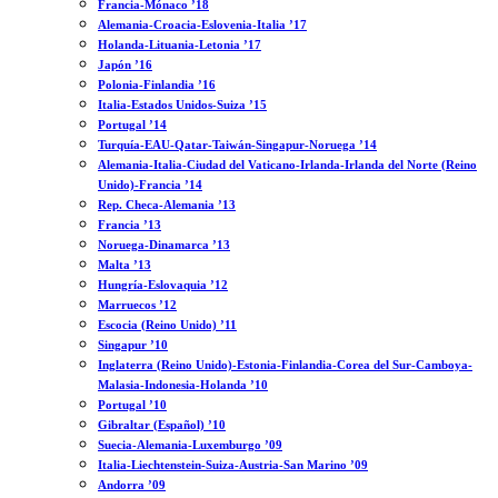
Francia-Mónaco ’18
Alemania-Croacia-Eslovenia-Italia ’17
Holanda-Lituania-Letonia ’17
Japón ’16
Polonia-Finlandia ’16
Italia-Estados Unidos-Suiza ’15
Portugal ’14
Turquía-EAU-Qatar-Taiwán-Singapur-Noruega ’14
Alemania-Italia-Ciudad del Vaticano-Irlanda-Irlanda del Norte (Reino
Unido)-Francia ’14
Rep. Checa-Alemania ’13
Francia ’13
Noruega-Dinamarca ’13
Malta ’13
Hungría-Eslovaquia ’12
Marruecos ’12
Escocia (Reino Unido) ’11
Singapur ’10
Inglaterra (Reino Unido)-Estonia-Finlandia-Corea del Sur-Camboya-
Malasia-Indonesia-Holanda ’10
Portugal ’10
Gibraltar (Español) ’10
Suecia-Alemania-Luxemburgo ’09
Italia-Liechtenstein-Suiza-Austria-San Marino ’09
Andorra ’09