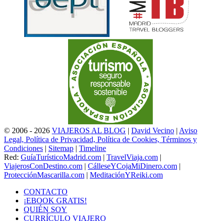
© 2006 - 2026
VIAJEROS AL BLOG
|
David Vecino
|
Aviso
Legal, Política de Privacidad, Política de Cookies, Términos y
Condiciones
|
Sitemap
|
Timeline
Red:
GuíaTurísticoMadrid.com
|
TravelViaja.com
|
ViajerosConDestino.com
|
CálleseYCojaMiDinero.com
|
ProtecciónMascarilla.com
|
MeditaciónYReiki.com
CONTACTO
¡EBOOK GRATIS!
QUIÉN SOY
CURRÍCULO VIAJERO