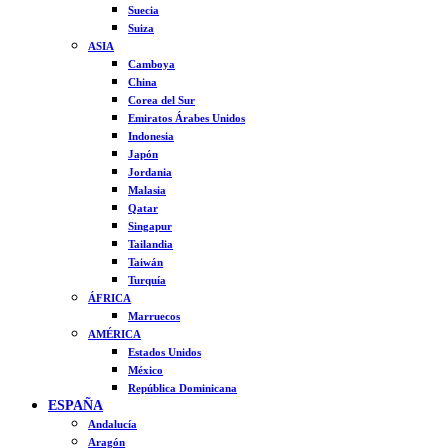
Suecia
Suiza
ASIA
Camboya
China
Corea del Sur
Emiratos Árabes Unidos
Indonesia
Japón
Jordania
Malasia
Qatar
Singapur
Tailandia
Taiwán
Turquía
ÁFRICA
Marruecos
AMÉRICA
Estados Unidos
México
República Dominicana
ESPAÑA
Andalucía
Aragón