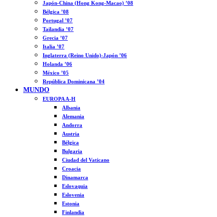
Japón-China (Hong Kong-Macao) ’08
Bélgica ’08
Portugal ’07
Tailandia ’07
Grecia ’07
Italia ’07
Inglaterra (Reino Unido)-Japón ’06
Holanda ’06
México ’05
República Dominicana ’04
MUNDO
EUROPA A-H
Albania
Alemania
Andorra
Austria
Bélgica
Bulgaria
Ciudad del Vaticano
Croacia
Dinamarca
Eslovaquia
Eslovenia
Estonia
Finlandia