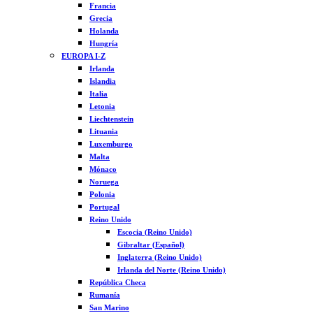
Francia
Grecia
Holanda
Hungría
EUROPA I-Z
Irlanda
Islandia
Italia
Letonia
Liechtenstein
Lituania
Luxemburgo
Malta
Mónaco
Noruega
Polonia
Portugal
Reino Unido
Escocia (Reino Unido)
Gibraltar (Español)
Inglaterra (Reino Unido)
Irlanda del Norte (Reino Unido)
República Checa
Rumanía
San Marino