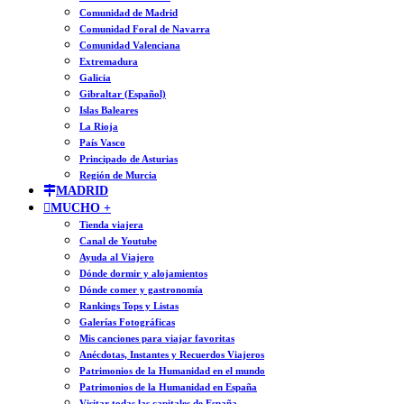
Comunidad de Madrid
Comunidad Foral de Navarra
Comunidad Valenciana
Extremadura
Galicia
Gibraltar (Español)
Islas Baleares
La Rioja
País Vasco
Principado de Asturias
Región de Murcia
MADRID
MUCHO +
Tienda viajera
Canal de Youtube
Ayuda al Viajero
Dónde dormir y alojamientos
Dónde comer y gastronomía
Rankings Tops y Listas
Galerías Fotográficas
Mis canciones para viajar favoritas
Anécdotas, Instantes y Recuerdos Viajeros
Patrimonios de la Humanidad en el mundo
Patrimonios de la Humanidad en España
Visitar todas las capitales de España