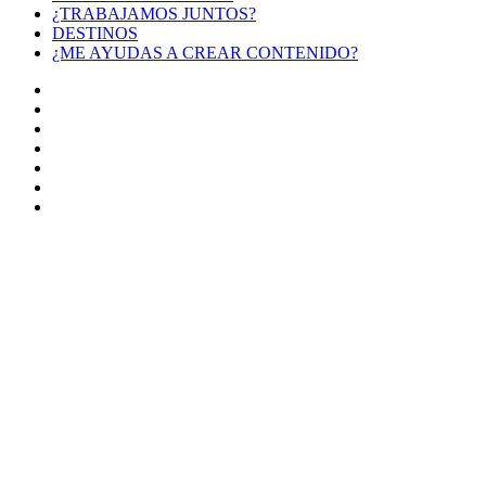
¿TRABAJAMOS JUNTOS?
DESTINOS
¿ME AYUDAS A CREAR CONTENIDO?
Facebook
X
LinkedIn
YouTube
Instagram
TikTok
Buy
Me
Botón
a
volver
Coffee
arriba