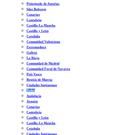
Principado de Asturias
Islas Baleares
Canarias
Cantabria
Castilla-La Mancha
Castilla y León
Cataluña
Comunidad Valenciana
Extremadura
Galicia
La Rioja
Comunidad de Madrid
Comunidad Foral de Navarra
País Vasco
Región de Murcia
Ciudades Autónomas
Todos
Andalucía
Aragón
Canarias
Cantabria
Castilla y León
Castilla-La Mancha
Cataluña
Ciudades Autónomas