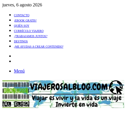
jueves, 6 agosto 2026
CONTACTO
¡EBOOK GRATIS!
QUIÉN SOY
CURRÍCULO VIAJERO
¿TRABAJAMOS JUNTOS?
DESTINOS
¿ME AYUDAS A CREAR CONTENIDO?
Artículo
al
Buscar
azar
Menú