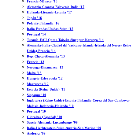
Francia-Mónaco ’18
Alemania-Croacia-Eslovenia-Italia ’17
Holanda-Lituania-Letonia ’17
Japón ’16
Polonia-Finlandia ’16
Italia-Estados Unidos-Suiza ’15
Portugal ’14
Turquía-EAU-Qatar-Taiwán-Singapur-Noruega ’14
Alemania-Italia-Ciudad del Vaticano-Irlanda-Irlanda del Norte (Reino
Unido)-Francia ’14
Rep. Checa-Alemania ’13
Francia ’13
Noruega-Dinamarca ’13
Malta ’13
Hungría-Eslovaquia ’12
Marruecos ’12
Escocia (Reino Unido) ’11
Singapur ’10
Inglaterra (Reino Unido)-Estonia-Finlandia-Corea del Sur-Camboya-
Malasia-Indonesia-Holanda ’10
Portugal ’10
Gibraltar (Español) ’10
Suecia-Alemania-Luxemburgo ’09
Italia-Liechtenstein-Suiza-Austria-San Marino ’09
Andorra ’09