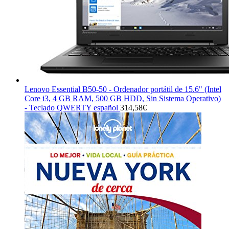
Lenovo Essential B50-50 - Ordenador portátil de 15.6" (Intel
Core i3, 4 GB RAM, 500 GB HDD, Sin Sistema Operativo)
- Teclado QWERTY español
314,58
€