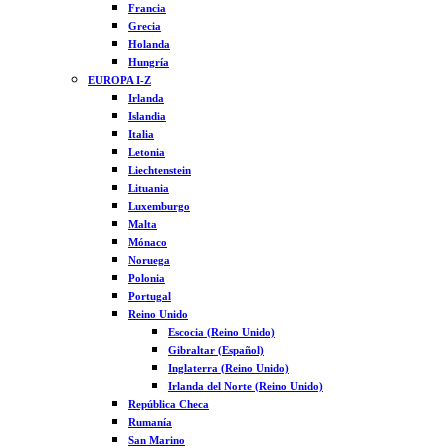
Francia
Grecia
Holanda
Hungría
EUROPA I-Z
Irlanda
Islandia
Italia
Letonia
Liechtenstein
Lituania
Luxemburgo
Malta
Mónaco
Noruega
Polonia
Portugal
Reino Unido
Escocia (Reino Unido)
Gibraltar (Español)
Inglaterra (Reino Unido)
Irlanda del Norte (Reino Unido)
República Checa
Rumanía
San Marino