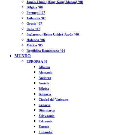
Japón-China (Hong Kong-Macao) ’08
Bélgica ’08
Portugal ’07
Tailandia ’07
Grecia ’07
Italia ’07
Inglaterra (Reino Unido)-Japón ’06
Holanda ’06
México ’05
República Dominicana ’04
MUNDO
EUROPA A-H
Albania
Alemania
Andorra
Austria
Bélgica
Bulgaria
Ciudad del Vaticano
Croacia
Dinamarca
Eslovaquia
Eslovenia
Estonia
Finlandia