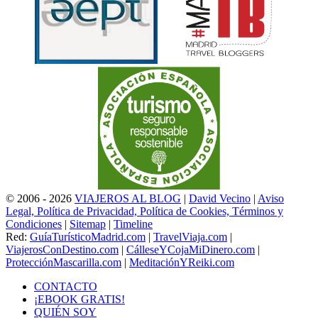
© 2006 - 2026
VIAJEROS AL BLOG
|
David Vecino
|
Aviso
Legal, Política de Privacidad, Política de Cookies, Términos y
Condiciones
|
Sitemap
|
Timeline
Red:
GuíaTurísticoMadrid.com
|
TravelViaja.com
|
ViajerosConDestino.com
|
CálleseYCojaMiDinero.com
|
ProtecciónMascarilla.com
|
MeditaciónYReiki.com
CONTACTO
¡EBOOK GRATIS!
QUIÉN SOY