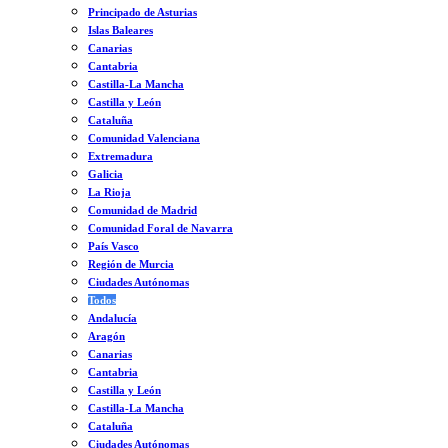
Principado de Asturias
Islas Baleares
Canarias
Cantabria
Castilla-La Mancha
Castilla y León
Cataluña
Comunidad Valenciana
Extremadura
Galicia
La Rioja
Comunidad de Madrid
Comunidad Foral de Navarra
País Vasco
Región de Murcia
Ciudades Autónomas
Todos
Andalucía
Aragón
Canarias
Cantabria
Castilla y León
Castilla-La Mancha
Cataluña
Ciudades Autónomas