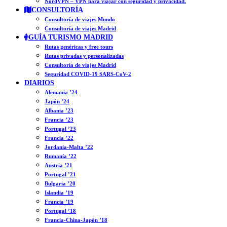
NordVPN – VPN para viajar con seguridad y privacidad.
CONSULTORÍA
Consultoría de viajes Mundo
Consultoría de viajes Madrid
GUÍA TURISMO MADRID
Rutas genéricas y free tours
Rutas privadas y personalizadas
Consultoría de viajes Madrid
Seguridad COVID-19 SARS-CoV-2
DIARIOS
Alemania ’24
Japón ’24
Albania ’23
Francia ’23
Portugal ’23
Francia ’22
Jordania-Malta ’22
Rumanía ’22
Austria ’21
Portugal ’21
Bulgaria ’20
Islandia ’19
Francia ’19
Portugal ’18
Francia-China-Japón ’18