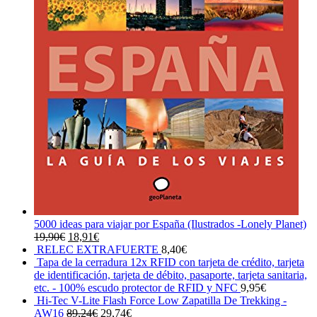
5000 ideas para viajar por España (Ilustrados -Lonely Planet)
El
El
19,90
€
18,91
€
precio
precio
RELEC EXTRAFUERTE
8,40
€
original
actual
Tapa de la cerradura 12x RFID con tarjeta de crédito, tarjeta
era:
es:
de identificación, tarjeta de débito, pasaporte, tarjeta sanitaria,
19,90€.
18,91€.
etc. - 100% escudo protector de RFID y NFC
9,95
€
Hi-Tec V-Lite Flash Force Low Zapatilla De Trekking -
El
El
AW16
89,24
€
29,74
€