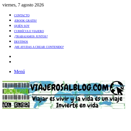
viernes, 7 agosto 2026
CONTACTO
¡EBOOK GRATIS!
QUIÉN SOY
CURRÍCULO VIAJERO
¿TRABAJAMOS JUNTOS?
DESTINOS
¿ME AYUDAS A CREAR CONTENIDO?
Artículo
al
Buscar
azar
Menú