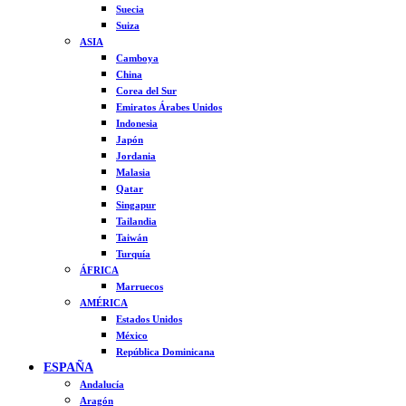
Suecia
Suiza
ASIA
Camboya
China
Corea del Sur
Emiratos Árabes Unidos
Indonesia
Japón
Jordania
Malasia
Qatar
Singapur
Tailandia
Taiwán
Turquía
ÁFRICA
Marruecos
AMÉRICA
Estados Unidos
México
República Dominicana
ESPAÑA
Andalucía
Aragón