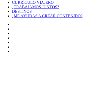
CURRÍCULO VIAJERO
¿TRABAJAMOS JUNTOS?
DESTINOS
¿ME AYUDAS A CREAR CONTENIDO?
Facebook
X
LinkedIn
YouTube
Instagram
TikTok
Buy
Me
Botón
a
volver
Coffee
arriba