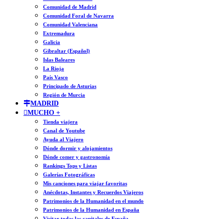
Comunidad de Madrid
Comunidad Foral de Navarra
Comunidad Valenciana
Extremadura
Galicia
Gibraltar (Español)
Islas Baleares
La Rioja
País Vasco
Principado de Asturias
Región de Murcia
MADRID
MUCHO +
Tienda viajera
Canal de Youtube
Ayuda al Viajero
Dónde dormir y alojamientos
Dónde comer y gastronomía
Rankings Tops y Listas
Galerías Fotográficas
Mis canciones para viajar favoritas
Anécdotas, Instantes y Recuerdos Viajeros
Patrimonios de la Humanidad en el mundo
Patrimonios de la Humanidad en España
Visitar todas las capitales de España