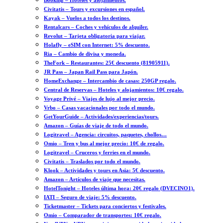
Booking – Hoteles y alojamientos.
Civitatis – Tours y excursiones en español.
Kayak – Vuelos a todos los destinos.
Rentalcars – Coches y vehículos de alquiler.
Revolut – Tarjeta obligatoria para viajar.
Holafly – eSIM con Internet: 5% descuento.
Ria – Cambio de divisa y moneda.
TheFork – Restaurantes: 25€ descuento (81905911).
JR Pass – Japan Rail Pass para Japón.
HomeExchange – Intercambio de casas: 250GP regalo.
Central de Reservas – Hoteles y alojamientos: 10€ regalo.
Voyage Privé – Viajes de lujo al mejor precio.
Vrbo – Casas vacacionales por todo el mundo.
GetYourGuide – Actividades/experiencias/tours.
Amazon – Guías de viaje de todo el mundo.
Logitravel – Agencia: circuitos, paquetes, chollos…
Omio – Tren y bus al mejor precio: 10€ de regalo.
Logitravel – Cruceros y ferries en el mundo.
Civitatis – Traslados por todo el mundo.
Klook – Actividades y tours en Asia: 5€ descuento.
Amazon – Artículos de viaje que necesitas.
HotelTonight – Hoteles última hora: 20€ regalo (DVECINO1).
IATI – Seguro de viaje: 5% descuento.
Ticketmaster – Tickets para conciertos y festivales.
Omio – Comparador de transportes: 10€ regalo.