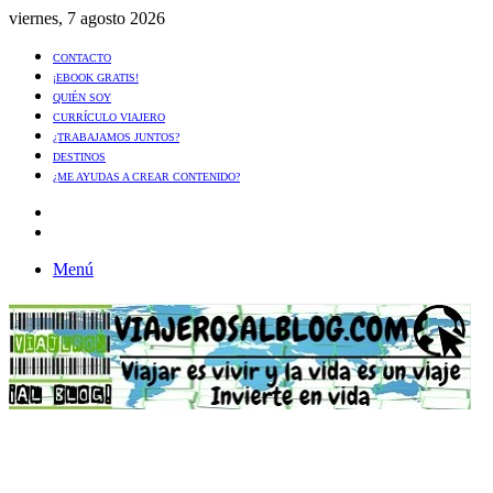
viernes, 7 agosto 2026
CONTACTO
¡EBOOK GRATIS!
QUIÉN SOY
CURRÍCULO VIAJERO
¿TRABAJAMOS JUNTOS?
DESTINOS
¿ME AYUDAS A CREAR CONTENIDO?
Artículo
al
Buscar
azar
Menú