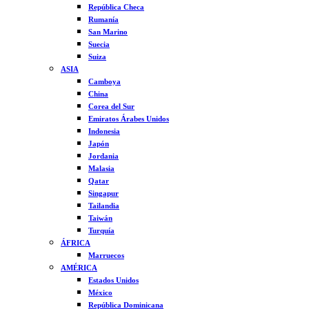
República Checa
Rumanía
San Marino
Suecia
Suiza
ASIA
Camboya
China
Corea del Sur
Emiratos Árabes Unidos
Indonesia
Japón
Jordania
Malasia
Qatar
Singapur
Tailandia
Taiwán
Turquía
ÁFRICA
Marruecos
AMÉRICA
Estados Unidos
México
República Dominicana