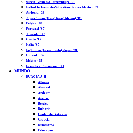
Suecia-Alemania-Luxemburgo ’09
Italia-Liechtenstein-Suiza-Austria-San Marino ’09
Andorra ’09
Japón-China (Hong Kong-Macao) ’08
Bélgica ’08
Portugal ’07
Tailandia ’07
Grecia ’07
Italia ’07
Inglaterra (Reino Unido)-Japón ’06
Holanda ’06
México ’05
República Dominicana ’04
MUNDO
EUROPA A-H
Albania
Alemania
Andorra
Austria
Bélgica
Bulgaria
Ciudad del Vaticano
Croacia
Dinamarca
Eslovaquia