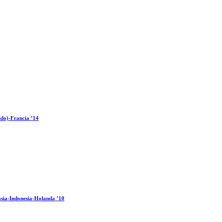
ido)-Francia ’14
sia-Indonesia-Holanda ’10