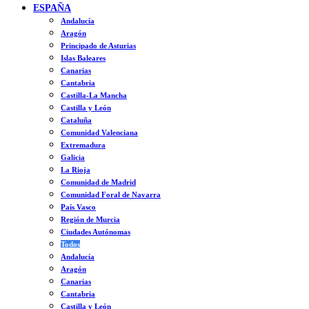
ESPAÑA
Andalucía
Aragón
Principado de Asturias
Islas Baleares
Canarias
Cantabria
Castilla-La Mancha
Castilla y León
Cataluña
Comunidad Valenciana
Extremadura
Galicia
La Rioja
Comunidad de Madrid
Comunidad Foral de Navarra
País Vasco
Región de Murcia
Ciudades Autónomas
Todos
Andalucía
Aragón
Canarias
Cantabria
Castilla y León