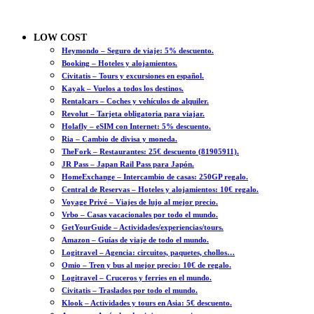
LOW COST
Heymondo – Seguro de viaje: 5% descuento.
Booking – Hoteles y alojamientos.
Civitatis – Tours y excursiones en español.
Kayak – Vuelos a todos los destinos.
Rentalcars – Coches y vehículos de alquiler.
Revolut – Tarjeta obligatoria para viajar.
Holafly – eSIM con Internet: 5% descuento.
Ria – Cambio de divisa y moneda.
TheFork – Restaurantes: 25€ descuento (81905911).
JR Pass – Japan Rail Pass para Japón.
HomeExchange – Intercambio de casas: 250GP regalo.
Central de Reservas – Hoteles y alojamientos: 10€ regalo.
Voyage Privé – Viajes de lujo al mejor precio.
Vrbo – Casas vacacionales por todo el mundo.
GetYourGuide – Actividades/experiencias/tours.
Amazon – Guías de viaje de todo el mundo.
Logitravel – Agencia: circuitos, paquetes, chollos…
Omio – Tren y bus al mejor precio: 10€ de regalo.
Logitravel – Cruceros y ferries en el mundo.
Civitatis – Traslados por todo el mundo.
Klook – Actividades y tours en Asia: 5€ descuento.