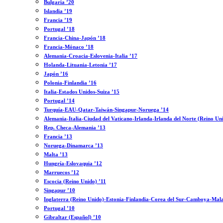
Bulgaria ’20
Islandia ’19
Francia ’19
Portugal ’18
Francia-China-Japón ’18
Francia-Mónaco ’18
Alemania-Croacia-Eslovenia-Italia ’17
Holanda-Lituania-Letonia ’17
Japón ’16
Polonia-Finlandia ’16
Italia-Estados Unidos-Suiza ’15
Portugal ’14
Turquía-EAU-Qatar-Taiwán-Singapur-Noruega ’14
Alemania-Italia-Ciudad del Vaticano-Irlanda-Irlanda del Norte (Reino Un
Rep. Checa-Alemania ’13
Francia ’13
Noruega-Dinamarca ’13
Malta ’13
Hungría-Eslovaquia ’12
Marruecos ’12
Escocia (Reino Unido) ’11
Singapur ’10
Inglaterra (Reino Unido)-Estonia-Finlandia-Corea del Sur-Camboya-Mala
Portugal ’10
Gibraltar (Español) ’10