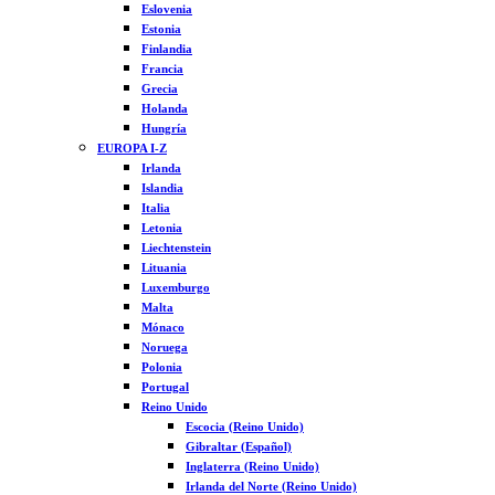
Eslovenia
Estonia
Finlandia
Francia
Grecia
Holanda
Hungría
EUROPA I-Z
Irlanda
Islandia
Italia
Letonia
Liechtenstein
Lituania
Luxemburgo
Malta
Mónaco
Noruega
Polonia
Portugal
Reino Unido
Escocia (Reino Unido)
Gibraltar (Español)
Inglaterra (Reino Unido)
Irlanda del Norte (Reino Unido)