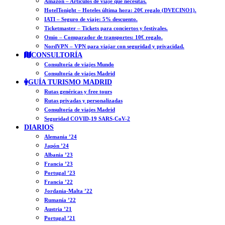
Amazon – Artículos de viaje que necesitas.
HotelTonight – Hoteles última hora: 20€ regalo (DVECINO1).
IATI – Seguro de viaje: 5% descuento.
Ticketmaster – Tickets para conciertos y festivales.
Omio – Comparador de transportes: 10€ regalo.
NordVPN – VPN para viajar con seguridad y privacidad.
CONSULTORÍA
Consultoría de viajes Mundo
Consultoría de viajes Madrid
GUÍA TURISMO MADRID
Rutas genéricas y free tours
Rutas privadas y personalizadas
Consultoría de viajes Madrid
Seguridad COVID-19 SARS-CoV-2
DIARIOS
Alemania ’24
Japón ’24
Albania ’23
Francia ’23
Portugal ’23
Francia ’22
Jordania-Malta ’22
Rumanía ’22
Austria ’21
Portugal ’21