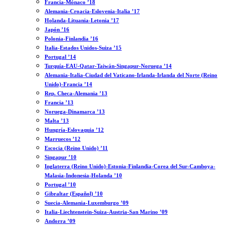
Francia-Mónaco ’18
Alemania-Croacia-Eslovenia-Italia ’17
Holanda-Lituania-Letonia ’17
Japón ’16
Polonia-Finlandia ’16
Italia-Estados Unidos-Suiza ’15
Portugal ’14
Turquía-EAU-Qatar-Taiwán-Singapur-Noruega ’14
Alemania-Italia-Ciudad del Vaticano-Irlanda-Irlanda del Norte (Reino
Unido)-Francia ’14
Rep. Checa-Alemania ’13
Francia ’13
Noruega-Dinamarca ’13
Malta ’13
Hungría-Eslovaquia ’12
Marruecos ’12
Escocia (Reino Unido) ’11
Singapur ’10
Inglaterra (Reino Unido)-Estonia-Finlandia-Corea del Sur-Camboya-
Malasia-Indonesia-Holanda ’10
Portugal ’10
Gibraltar (Español) ’10
Suecia-Alemania-Luxemburgo ’09
Italia-Liechtenstein-Suiza-Austria-San Marino ’09
Andorra ’09