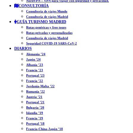
NordVPN – VPN para viajar con seguridad y privacidad.
CONSULTORÍA
Consultoría de viajes Mundo
Consultoría de viajes Madrid
GUÍA TURISMO MADRID
Rutas genéricas y free tours
Rutas privadas y personalizadas
Consultoría de viajes Madrid
Seguridad COVID-19 SARS-CoV-2
DIARIOS
Alemania ’24
Japón ’24
Albania ’23
Francia ’23
Portugal ’23
Francia ’22
Jordania-Malta ’22
Rumanía ’22
Austria ’21
Portugal ’21
Bulgaria ’20
Islandia ’19
Francia ’19
Portugal ’18
Francia-China-Japón ’18