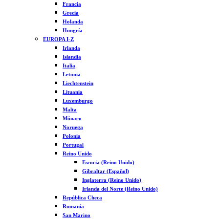
Francia
Grecia
Holanda
Hungría
EUROPA I-Z
Irlanda
Islandia
Italia
Letonia
Liechtenstein
Lituania
Luxemburgo
Malta
Mónaco
Noruega
Polonia
Portugal
Reino Unido
Escocia (Reino Unido)
Gibraltar (Español)
Inglaterra (Reino Unido)
Irlanda del Norte (Reino Unido)
República Checa
Rumanía
San Marino