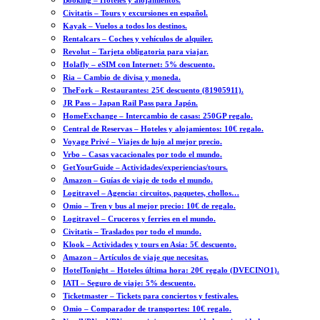
Booking – Hoteles y alojamientos.
Civitatis – Tours y excursiones en español.
Kayak – Vuelos a todos los destinos.
Rentalcars – Coches y vehículos de alquiler.
Revolut – Tarjeta obligatoria para viajar.
Holafly – eSIM con Internet: 5% descuento.
Ria – Cambio de divisa y moneda.
TheFork – Restaurantes: 25€ descuento (81905911).
JR Pass – Japan Rail Pass para Japón.
HomeExchange – Intercambio de casas: 250GP regalo.
Central de Reservas – Hoteles y alojamientos: 10€ regalo.
Voyage Privé – Viajes de lujo al mejor precio.
Vrbo – Casas vacacionales por todo el mundo.
GetYourGuide – Actividades/experiencias/tours.
Amazon – Guías de viaje de todo el mundo.
Logitravel – Agencia: circuitos, paquetes, chollos…
Omio – Tren y bus al mejor precio: 10€ de regalo.
Logitravel – Cruceros y ferries en el mundo.
Civitatis – Traslados por todo el mundo.
Klook – Actividades y tours en Asia: 5€ descuento.
Amazon – Artículos de viaje que necesitas.
HotelTonight – Hoteles última hora: 20€ regalo (DVECINO1).
IATI – Seguro de viaje: 5% descuento.
Ticketmaster – Tickets para conciertos y festivales.
Omio – Comparador de transportes: 10€ regalo.