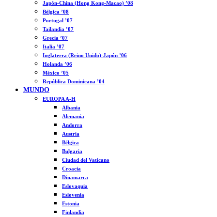
Japón-China (Hong Kong-Macao) ’08
Bélgica ’08
Portugal ’07
Tailandia ’07
Grecia ’07
Italia ’07
Inglaterra (Reino Unido)-Japón ’06
Holanda ’06
México ’05
República Dominicana ’04
MUNDO
EUROPA A-H
Albania
Alemania
Andorra
Austria
Bélgica
Bulgaria
Ciudad del Vaticano
Croacia
Dinamarca
Eslovaquia
Eslovenia
Estonia
Finlandia