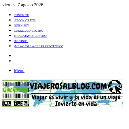
viernes, 7 agosto 2026
CONTACTO
¡EBOOK GRATIS!
QUIÉN SOY
CURRÍCULO VIAJERO
¿TRABAJAMOS JUNTOS?
DESTINOS
¿ME AYUDAS A CREAR CONTENIDO?
Artículo
al
Buscar
azar
Menú