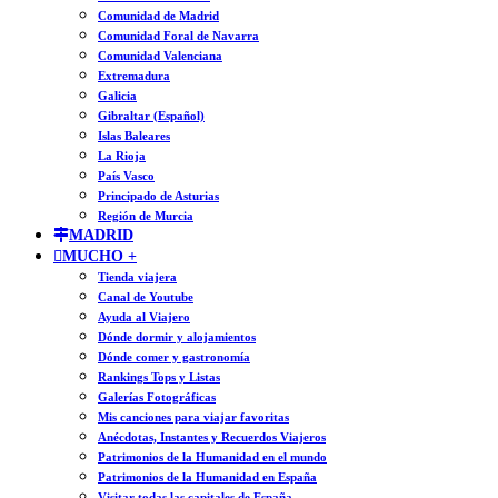
Comunidad de Madrid
Comunidad Foral de Navarra
Comunidad Valenciana
Extremadura
Galicia
Gibraltar (Español)
Islas Baleares
La Rioja
País Vasco
Principado de Asturias
Región de Murcia
MADRID
MUCHO +
Tienda viajera
Canal de Youtube
Ayuda al Viajero
Dónde dormir y alojamientos
Dónde comer y gastronomía
Rankings Tops y Listas
Galerías Fotográficas
Mis canciones para viajar favoritas
Anécdotas, Instantes y Recuerdos Viajeros
Patrimonios de la Humanidad en el mundo
Patrimonios de la Humanidad en España
Visitar todas las capitales de España