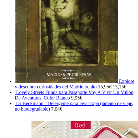
Explore
El
El
y descubra curiosidades del Madrid oculto
15,95
€
15,15
€
precio
precio
Lovely Streets Funda para Pasaporte Voy A Vivir Un Millón
original
actual
De Aventuras, Color Blanco
9,95
€
era:
es:
Dr Beckmann - Detergente para lavar ropa (tamaño de viaje,
15,95€.
15,15
no biodegradable)
7,04
€