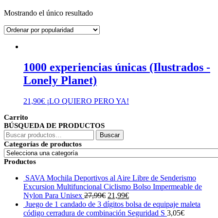
Mostrando el único resultado
1000 experiencias únicas (Ilustrados -
Lonely Planet)
21,90
€
¡LO QUIERO PERO YA!
Carrito
BÚSQUEDA DE PRODUCTOS
Buscar
Buscar
por:
Categorías de productos
Productos
SAVA Mochila Deportivos al Aire Libre de Senderismo
Excursion Multifuncional Ciclismo Bolso Impermeable de
El
El
Nylon Para Unisex
27,99
€
21,99
€
precio
precio
Juego de 1 candado de 3 dígitos bolsa de equipaje maleta
original
actual
código cerradura de combinación Seguridad S
3,05
€