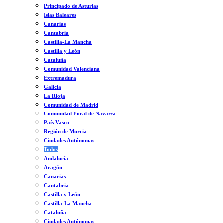
Principado de Asturias
Islas Baleares
Canarias
Cantabria
Castilla-La Mancha
Castilla y León
Cataluña
Comunidad Valenciana
Extremadura
Galicia
La Rioja
Comunidad de Madrid
Comunidad Foral de Navarra
País Vasco
Región de Murcia
Ciudades Autónomas
Todos
Andalucía
Aragón
Canarias
Cantabria
Castilla y León
Castilla-La Mancha
Cataluña
Ciudades Autónomas