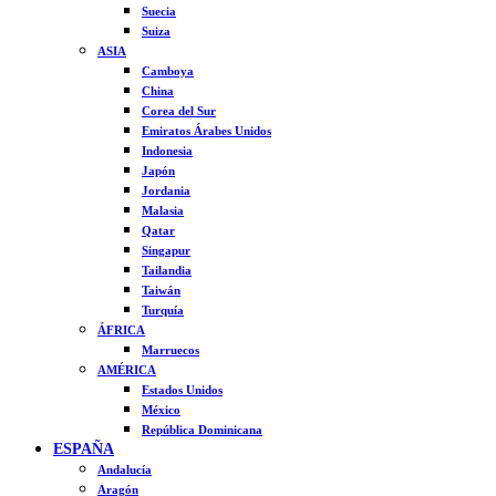
Suecia
Suiza
ASIA
Camboya
China
Corea del Sur
Emiratos Árabes Unidos
Indonesia
Japón
Jordania
Malasia
Qatar
Singapur
Tailandia
Taiwán
Turquía
ÁFRICA
Marruecos
AMÉRICA
Estados Unidos
México
República Dominicana
ESPAÑA
Andalucía
Aragón