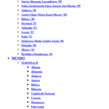
Suecia-Alemania-Luxemburgo ’09
Italia-Liechtenstein-Suiza-Austria-San Marino ’09
Andorra ’09
Japón-China (Hong Kong-Macao) ’08
Bélgica ’08
Portugal ’07
Tailandia ’07
Grecia ’07
Italia ’07
Inglaterra (Reino Unido)-Japón ’06
Holanda ’06
México ’05
República Dominicana ’04
MUNDO
EUROPA A-H
Albania
Alemania
Andorra
Austria
Bélgica
Bulgaria
Ciudad del Vaticano
Croacia
Dinamarca
Eslovaquia