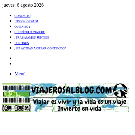
jueves, 6 agosto 2026
CONTACTO
¡EBOOK GRATIS!
QUIÉN SOY
CURRÍCULO VIAJERO
¿TRABAJAMOS JUNTOS?
DESTINOS
¿ME AYUDAS A CREAR CONTENIDO?
Artículo
al
Buscar
azar
Menú