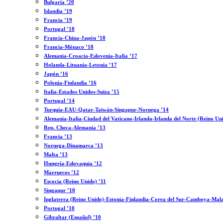
Bulgaria ’20
Islandia ’19
Francia ’19
Portugal ’18
Francia-China-Japón ’18
Francia-Mónaco ’18
Alemania-Croacia-Eslovenia-Italia ’17
Holanda-Lituania-Letonia ’17
Japón ’16
Polonia-Finlandia ’16
Italia-Estados Unidos-Suiza ’15
Portugal ’14
Turquía-EAU-Qatar-Taiwán-Singapur-Noruega ’14
Alemania-Italia-Ciudad del Vaticano-Irlanda-Irlanda del Norte (Reino Un
Rep. Checa-Alemania ’13
Francia ’13
Noruega-Dinamarca ’13
Malta ’13
Hungría-Eslovaquia ’12
Marruecos ’12
Escocia (Reino Unido) ’11
Singapur ’10
Inglaterra (Reino Unido)-Estonia-Finlandia-Corea del Sur-Camboya-Mala
Portugal ’10
Gibraltar (Español) ’10