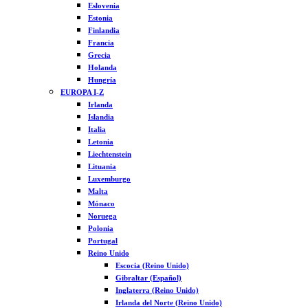
Eslovenia
Estonia
Finlandia
Francia
Grecia
Holanda
Hungría
EUROPA I-Z
Irlanda
Islandia
Italia
Letonia
Liechtenstein
Lituania
Luxemburgo
Malta
Mónaco
Noruega
Polonia
Portugal
Reino Unido
Escocia (Reino Unido)
Gibraltar (Español)
Inglaterra (Reino Unido)
Irlanda del Norte (Reino Unido)