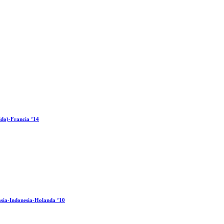
ido)-Francia ’14
sia-Indonesia-Holanda ’10