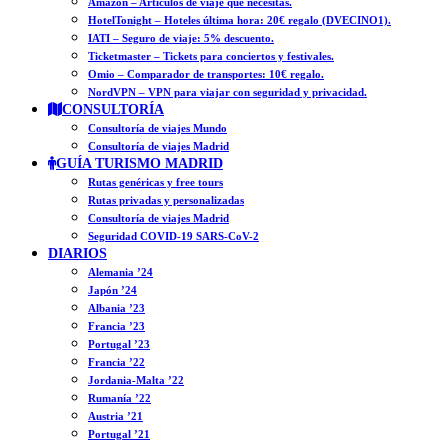
Amazon – Artículos de viaje que necesitas.
HotelTonight – Hoteles última hora: 20€ regalo (DVECINO1).
IATI – Seguro de viaje: 5% descuento.
Ticketmaster – Tickets para conciertos y festivales.
Omio – Comparador de transportes: 10€ regalo.
NordVPN – VPN para viajar con seguridad y privacidad.
CONSULTORÍA
Consultoría de viajes Mundo
Consultoría de viajes Madrid
GUÍA TURISMO MADRID
Rutas genéricas y free tours
Rutas privadas y personalizadas
Consultoría de viajes Madrid
Seguridad COVID-19 SARS-CoV-2
DIARIOS
Alemania ’24
Japón ’24
Albania ’23
Francia ’23
Portugal ’23
Francia ’22
Jordania-Malta ’22
Rumanía ’22
Austria ’21
Portugal ’21