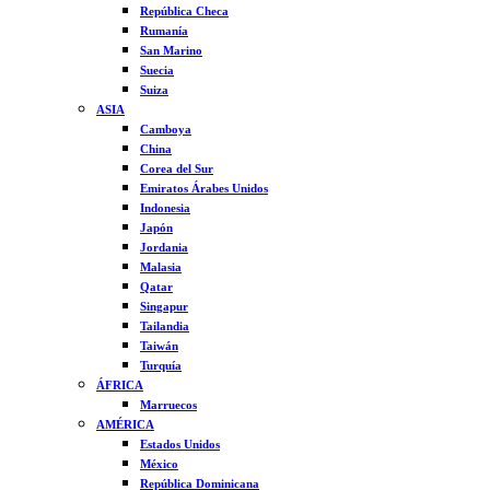
República Checa
Rumanía
San Marino
Suecia
Suiza
ASIA
Camboya
China
Corea del Sur
Emiratos Árabes Unidos
Indonesia
Japón
Jordania
Malasia
Qatar
Singapur
Tailandia
Taiwán
Turquía
ÁFRICA
Marruecos
AMÉRICA
Estados Unidos
México
República Dominicana