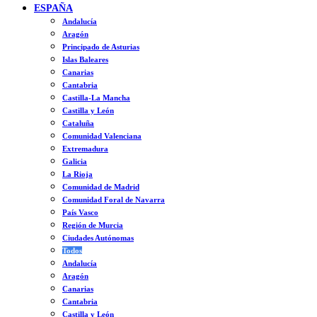
ESPAÑA
Andalucía
Aragón
Principado de Asturias
Islas Baleares
Canarias
Cantabria
Castilla-La Mancha
Castilla y León
Cataluña
Comunidad Valenciana
Extremadura
Galicia
La Rioja
Comunidad de Madrid
Comunidad Foral de Navarra
País Vasco
Región de Murcia
Ciudades Autónomas
Todos
Andalucía
Aragón
Canarias
Cantabria
Castilla y León