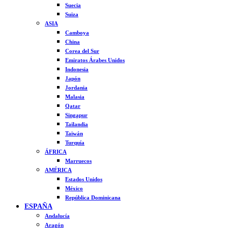
Suecia
Suiza
ASIA
Camboya
China
Corea del Sur
Emiratos Árabes Unidos
Indonesia
Japón
Jordania
Malasia
Qatar
Singapur
Tailandia
Taiwán
Turquía
ÁFRICA
Marruecos
AMÉRICA
Estados Unidos
México
República Dominicana
ESPAÑA
Andalucía
Aragón