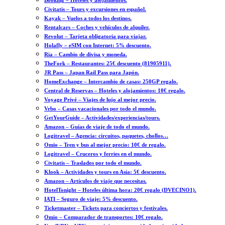
Booking – Hoteles y alojamientos.
Civitatis – Tours y excursiones en español.
Kayak – Vuelos a todos los destinos.
Rentalcars – Coches y vehículos de alquiler.
Revolut – Tarjeta obligatoria para viajar.
Holafly – eSIM con Internet: 5% descuento.
Ria – Cambio de divisa y moneda.
TheFork – Restaurantes: 25€ descuento (81905911).
JR Pass – Japan Rail Pass para Japón.
HomeExchange – Intercambio de casas: 250GP regalo.
Central de Reservas – Hoteles y alojamientos: 10€ regalo.
Voyage Privé – Viajes de lujo al mejor precio.
Vrbo – Casas vacacionales por todo el mundo.
GetYourGuide – Actividades/experiencias/tours.
Amazon – Guías de viaje de todo el mundo.
Logitravel – Agencia: circuitos, paquetes, chollos…
Omio – Tren y bus al mejor precio: 10€ de regalo.
Logitravel – Cruceros y ferries en el mundo.
Civitatis – Traslados por todo el mundo.
Klook – Actividades y tours en Asia: 5€ descuento.
Amazon – Artículos de viaje que necesitas.
HotelTonight – Hoteles última hora: 20€ regalo (DVECINO1).
IATI – Seguro de viaje: 5% descuento.
Ticketmaster – Tickets para conciertos y festivales.
Omio – Comparador de transportes: 10€ regalo.