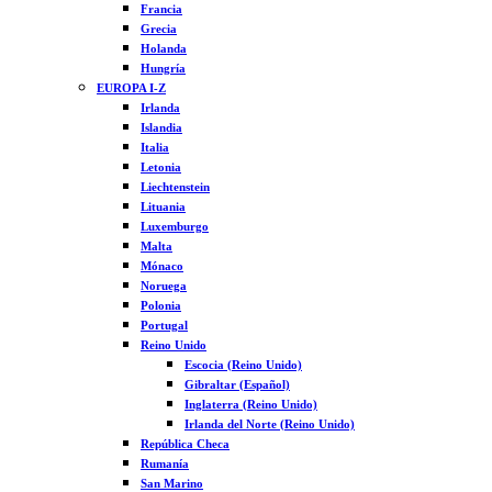
Francia
Grecia
Holanda
Hungría
EUROPA I-Z
Irlanda
Islandia
Italia
Letonia
Liechtenstein
Lituania
Luxemburgo
Malta
Mónaco
Noruega
Polonia
Portugal
Reino Unido
Escocia (Reino Unido)
Gibraltar (Español)
Inglaterra (Reino Unido)
Irlanda del Norte (Reino Unido)
República Checa
Rumanía
San Marino