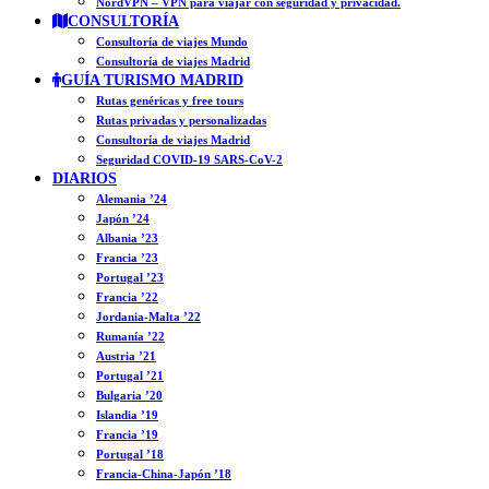
NordVPN – VPN para viajar con seguridad y privacidad.
CONSULTORÍA
Consultoría de viajes Mundo
Consultoría de viajes Madrid
GUÍA TURISMO MADRID
Rutas genéricas y free tours
Rutas privadas y personalizadas
Consultoría de viajes Madrid
Seguridad COVID-19 SARS-CoV-2
DIARIOS
Alemania ’24
Japón ’24
Albania ’23
Francia ’23
Portugal ’23
Francia ’22
Jordania-Malta ’22
Rumanía ’22
Austria ’21
Portugal ’21
Bulgaria ’20
Islandia ’19
Francia ’19
Portugal ’18
Francia-China-Japón ’18