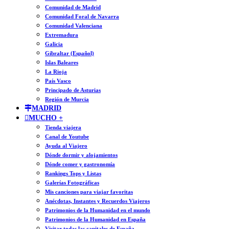
Comunidad de Madrid
Comunidad Foral de Navarra
Comunidad Valenciana
Extremadura
Galicia
Gibraltar (Español)
Islas Baleares
La Rioja
País Vasco
Principado de Asturias
Región de Murcia
MADRID
MUCHO +
Tienda viajera
Canal de Youtube
Ayuda al Viajero
Dónde dormir y alojamientos
Dónde comer y gastronomía
Rankings Tops y Listas
Galerías Fotográficas
Mis canciones para viajar favoritas
Anécdotas, Instantes y Recuerdos Viajeros
Patrimonios de la Humanidad en el mundo
Patrimonios de la Humanidad en España
Visitar todas las capitales de España