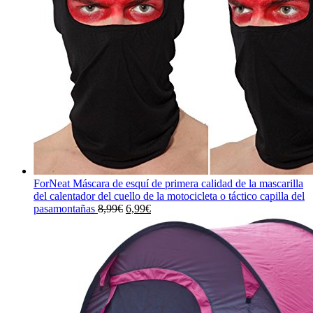
ForNeat Máscara de esquí de primera calidad de la mascarilla
del calentador del cuello de la motocicleta o táctico capilla del
El
El
pasamontañas
8,99
€
6,99
€
precio
precio
original
actual
era:
es:
8,99€.
6,99€.