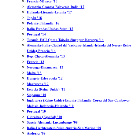
Francia-Mónaco ’18
Alemania-Croacia-Eslovenia-Italia ’17
Holanda-Lituania-Letonia ’17
Japón ’16
Polonia-Finlandia ’16
Italia-Estados Unidos-Suiza ’15
Portugal ’14
Turquía-EAU-Qatar-Taiwán-Singapur-Noruega ’14
Alemania-Italia-Ciudad del Vaticano-Irlanda-Irlanda del Norte (Reino
Unido)-Francia ’14
Rep. Checa-Alemania ’13
Francia ’13
Noruega-Dinamarca ’13
Malta ’13
Hungría-Eslovaquia ’12
Marruecos ’12
Escocia (Reino Unido) ’11
Singapur ’10
Inglaterra (Reino Unido)-Estonia-Finlandia-Corea del Sur-Camboya-
Malasia-Indonesia-Holanda ’10
Portugal ’10
Gibraltar (Español) ’10
Suecia-Alemania-Luxemburgo ’09
Italia-Liechtenstein-Suiza-Austria-San Marino ’09
Andorra ’09