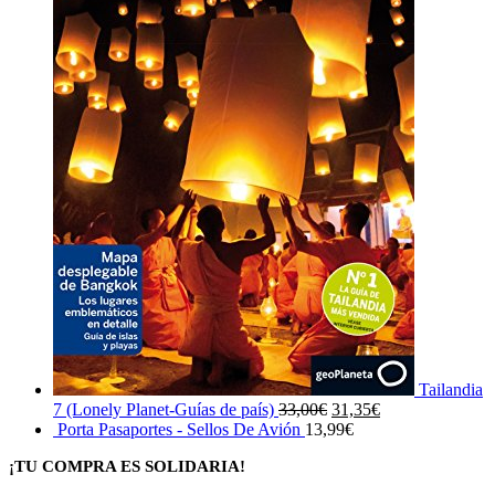
Tailandia
El
El
7 (Lonely Planet-Guías de país)
33,00
€
31,35
€
precio
precio
Porta Pasaportes - Sellos De Avión
13,99
€
original
actual
¡TU COMPRA ES SOLIDARIA!
era:
es:
33,00€.
31,35€.