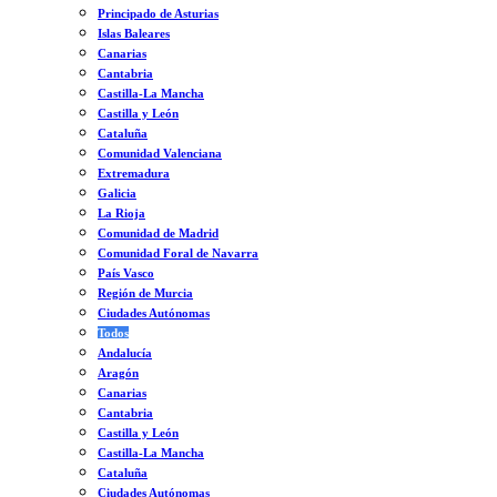
Principado de Asturias
Islas Baleares
Canarias
Cantabria
Castilla-La Mancha
Castilla y León
Cataluña
Comunidad Valenciana
Extremadura
Galicia
La Rioja
Comunidad de Madrid
Comunidad Foral de Navarra
País Vasco
Región de Murcia
Ciudades Autónomas
Todos
Andalucía
Aragón
Canarias
Cantabria
Castilla y León
Castilla-La Mancha
Cataluña
Ciudades Autónomas