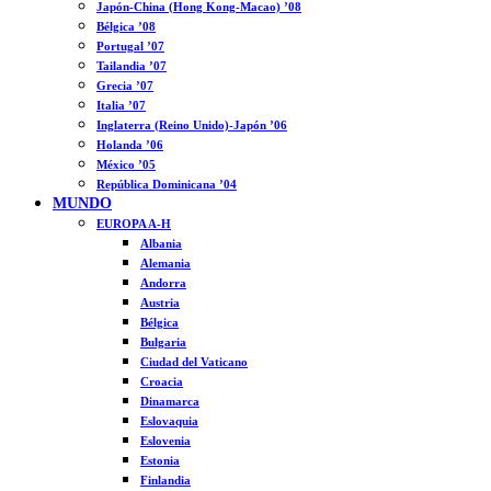
Japón-China (Hong Kong-Macao) ’08
Bélgica ’08
Portugal ’07
Tailandia ’07
Grecia ’07
Italia ’07
Inglaterra (Reino Unido)-Japón ’06
Holanda ’06
México ’05
República Dominicana ’04
MUNDO
EUROPA A-H
Albania
Alemania
Andorra
Austria
Bélgica
Bulgaria
Ciudad del Vaticano
Croacia
Dinamarca
Eslovaquia
Eslovenia
Estonia
Finlandia