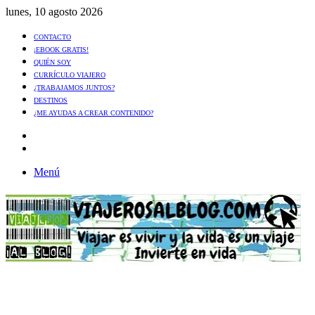
lunes, 10 agosto 2026
CONTACTO
¡EBOOK GRATIS!
QUIÉN SOY
CURRÍCULO VIAJERO
¿TRABAJAMOS JUNTOS?
DESTINOS
¿ME AYUDAS A CREAR CONTENIDO?
Artículo
al
Buscar
azar
Menú