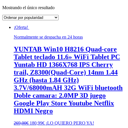
Mostrando el único resultado
¡Oferta!
Normalmente se despacha en 24 horas
YUNTAB Win10 H8216 Quad-core
Tablet teclado 11.6» WiFi Tablet PC
Yuntab HD 1366X768 IPS Cherry
trail, Z8300(Quad-Core) 14nm 1.44
GHz (hasta 1.84 GHz)
3.7V/68000mAH 32G WiFi bluetooth
Doble camara: 2.0MP 3D juego
Google Play Store Youtube Netflix
HDMI Negro
El
El
269,00
€
180,99
€
¡LO QUIERO PERO YA!
precio
precio