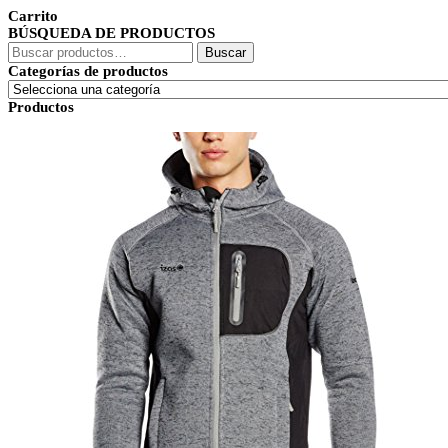
Carrito
original
actual
BÚSQUEDA DE PRODUCTOS
era:
es:
Buscar
269,00€.
180,99€.
Buscar
por:
Categorías de productos
Productos