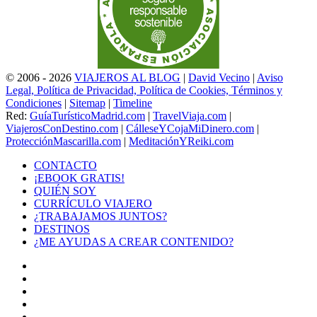
© 2006 - 2026
VIAJEROS AL BLOG
|
David Vecino
|
Aviso
Legal, Política de Privacidad, Política de Cookies, Términos y
Condiciones
|
Sitemap
|
Timeline
Red:
GuíaTurísticoMadrid.com
|
TravelViaja.com
|
ViajerosConDestino.com
|
CálleseYCojaMiDinero.com
|
ProtecciónMascarilla.com
|
MeditaciónYReiki.com
CONTACTO
¡EBOOK GRATIS!
QUIÉN SOY
CURRÍCULO VIAJERO
¿TRABAJAMOS JUNTOS?
DESTINOS
¿ME AYUDAS A CREAR CONTENIDO?
Facebook
X
LinkedIn
YouTube
Instagram