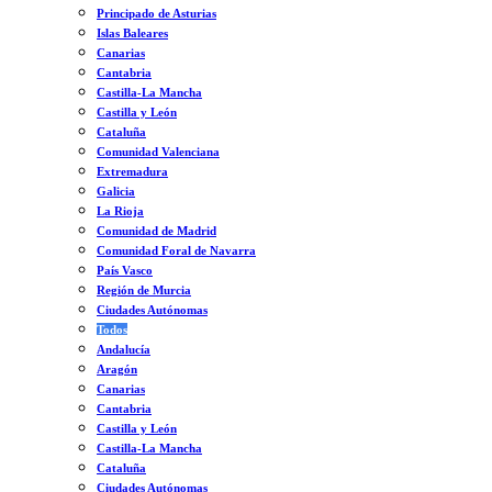
Principado de Asturias
Islas Baleares
Canarias
Cantabria
Castilla-La Mancha
Castilla y León
Cataluña
Comunidad Valenciana
Extremadura
Galicia
La Rioja
Comunidad de Madrid
Comunidad Foral de Navarra
País Vasco
Región de Murcia
Ciudades Autónomas
Todos
Andalucía
Aragón
Canarias
Cantabria
Castilla y León
Castilla-La Mancha
Cataluña
Ciudades Autónomas