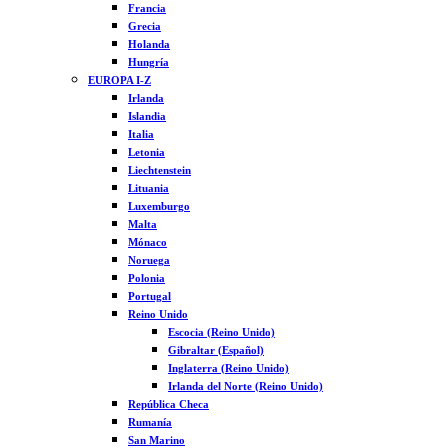
Francia
Grecia
Holanda
Hungría
EUROPA I-Z
Irlanda
Islandia
Italia
Letonia
Liechtenstein
Lituania
Luxemburgo
Malta
Mónaco
Noruega
Polonia
Portugal
Reino Unido
Escocia (Reino Unido)
Gibraltar (Español)
Inglaterra (Reino Unido)
Irlanda del Norte (Reino Unido)
República Checa
Rumanía
San Marino