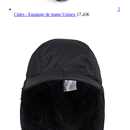
5
Cities - Equipaje de mano Unisex
17,43
€