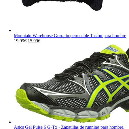
Mountain Warehouse Gorra impermeable Taslon para hombre
El
El
19,99
€
15,99
€
precio
precio
original
actual
era:
es:
19,99€.
15,99€.
Asics Gel Pulse 6 G-Tx - Zapatillas de running para hombre,