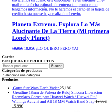
enviaremos en cuanto esté disponible. Te enviaremos un e-
mail con la fecha estimada de entrega tan pronto como
tengamos información. No te haremos el cargo en la tarjeta de
crédito hasta que se haya realizado el envío.
Planeta Extremo. Explora Lo Más
Alucinante De La Tierra (Mi primera
Lonely Planet)
El
El
19,95
€
18,95
€
¡LO QUIERO PERO YA!
precio
precio
Carrito
original
actual
BÚSQUEDA DE PRODUCTOS
era:
es:
Buscar
19,95€.
18,95€.
Buscar
por:
Categorías de productos
Productos
Gorra Star Wars Darth Vader
25,18
€
Greatfine 18mm de Pulsera de Reloj Silicona Liberación
Reemplazo Correa para Huawei Watch / Huawei Fit /
Withings Activité and All 18 MM Watch Band Strap
18,99
€
El
El
15,99
€
precio
precio