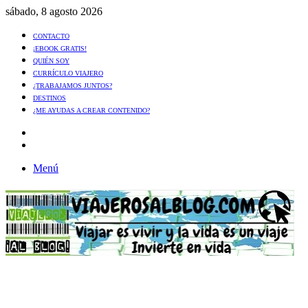
sábado, 8 agosto 2026
CONTACTO
¡EBOOK GRATIS!
QUIÉN SOY
CURRÍCULO VIAJERO
¿TRABAJAMOS JUNTOS?
DESTINOS
¿ME AYUDAS A CREAR CONTENIDO?
Artículo
al
Buscar
azar
Menú