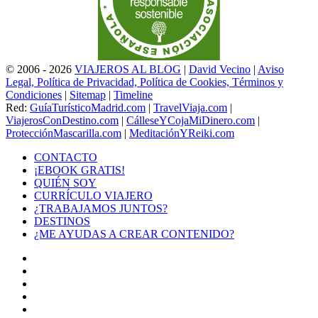
© 2006 - 2026
VIAJEROS AL BLOG
|
David Vecino
|
Aviso
Legal, Política de Privacidad, Política de Cookies, Términos y
Condiciones
|
Sitemap
|
Timeline
Red:
GuíaTurísticoMadrid.com
|
TravelViaja.com
|
ViajerosConDestino.com
|
CálleseYCojaMiDinero.com
|
ProtecciónMascarilla.com
|
MeditaciónYReiki.com
CONTACTO
¡EBOOK GRATIS!
QUIÉN SOY
CURRÍCULO VIAJERO
¿TRABAJAMOS JUNTOS?
DESTINOS
¿ME AYUDAS A CREAR CONTENIDO?
Facebook
X
LinkedIn
YouTube
Instagram