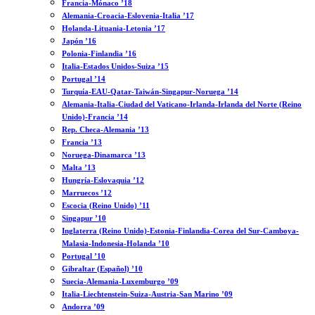
Francia-Mónaco ’18
Alemania-Croacia-Eslovenia-Italia ’17
Holanda-Lituania-Letonia ’17
Japón ’16
Polonia-Finlandia ’16
Italia-Estados Unidos-Suiza ’15
Portugal ’14
Turquía-EAU-Qatar-Taiwán-Singapur-Noruega ’14
Alemania-Italia-Ciudad del Vaticano-Irlanda-Irlanda del Norte (Reino
Unido)-Francia ’14
Rep. Checa-Alemania ’13
Francia ’13
Noruega-Dinamarca ’13
Malta ’13
Hungría-Eslovaquia ’12
Marruecos ’12
Escocia (Reino Unido) ’11
Singapur ’10
Inglaterra (Reino Unido)-Estonia-Finlandia-Corea del Sur-Camboya-
Malasia-Indonesia-Holanda ’10
Portugal ’10
Gibraltar (Español) ’10
Suecia-Alemania-Luxemburgo ’09
Italia-Liechtenstein-Suiza-Austria-San Marino ’09
Andorra ’09