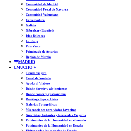
Comunidad de Madrid
Comunidad Foral de Navarra
Comunidad Valenciana
Extremadura
Galicia
Gibraltar (Español)
Islas Baleares
La Rioja
País Vasco
Principado de Asturias
Región de Murcia
MADRID
MUCHO +
Tienda viajera
Canal de Youtube
Ayuda al Viajero
Dónde dormir y alojamientos
Dónde comer y gastronomía
Rankings Tops y Listas
Galerías Fotográficas
Mis canciones para viajar favoritas
Anécdotas, Instantes y Recuerdos Viajeros
Patrimonios de la Humanidad en el mundo
Patrimonios de la Humanidad en España
Visitar todas las capitales de España