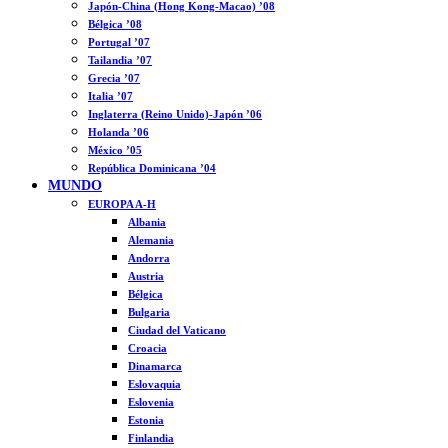
Japón-China (Hong Kong-Macao) ’08
Bélgica ’08
Portugal ’07
Tailandia ’07
Grecia ’07
Italia ’07
Inglaterra (Reino Unido)-Japón ’06
Holanda ’06
México ’05
República Dominicana ’04
MUNDO
EUROPA A-H
Albania
Alemania
Andorra
Austria
Bélgica
Bulgaria
Ciudad del Vaticano
Croacia
Dinamarca
Eslovaquia
Eslovenia
Estonia
Finlandia