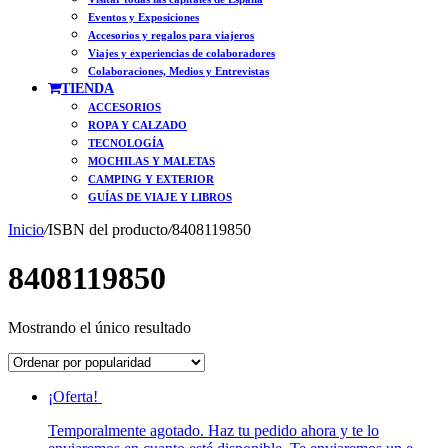
Eventos y Exposiciones
Accesorios y regalos para viajeros
Viajes y experiencias de colaboradores
Colaboraciones, Medios y Entrevistas
TIENDA
ACCESORIOS
ROPA Y CALZADO
TECNOLOGÍA
MOCHILAS Y MALETAS
CAMPING Y EXTERIOR
GUÍAS DE VIAJE Y LIBROS
Inicio
/
ISBN del producto
/
8408119850
8408119850
Mostrando el único resultado
¡Oferta!
Temporalmente agotado. Haz tu pedido ahora y te lo