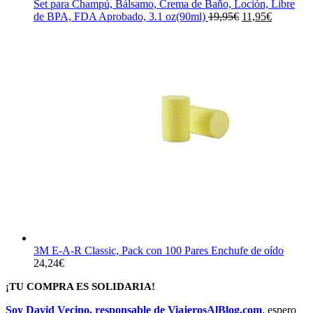
65,19€.
44,61€.
Set para Champú, Bálsamo, Crema de Baño, Loción, Libre
El
El
de BPA, FDA Aprobado, 3.1 oz(90ml)
19,95
€
11,95
€
precio
precio
original
actual
era:
es:
19,95€.
11,95€.
3M E-A-R Classic, Pack con 100 Pares Enchufe de oído
24,24
€
¡TU COMPRA ES SOLIDARIA!
Soy David Vecino, responsable de ViajerosAlBlog.com
, espero