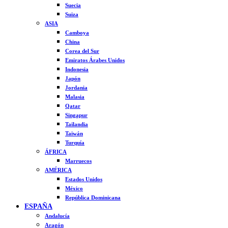
Suecia
Suiza
ASIA
Camboya
China
Corea del Sur
Emiratos Árabes Unidos
Indonesia
Japón
Jordania
Malasia
Qatar
Singapur
Tailandia
Taiwán
Turquía
ÁFRICA
Marruecos
AMÉRICA
Estados Unidos
México
República Dominicana
ESPAÑA
Andalucía
Aragón