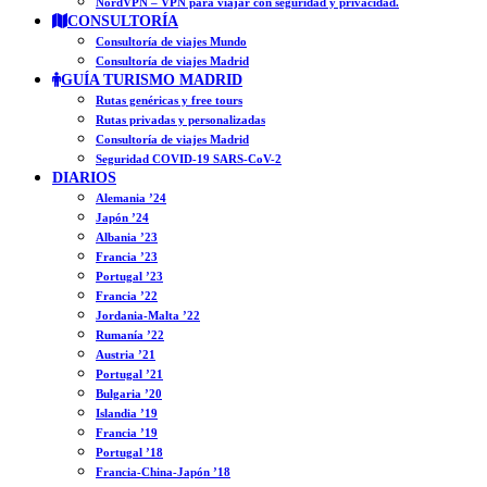
NordVPN – VPN para viajar con seguridad y privacidad.
CONSULTORÍA
Consultoría de viajes Mundo
Consultoría de viajes Madrid
GUÍA TURISMO MADRID
Rutas genéricas y free tours
Rutas privadas y personalizadas
Consultoría de viajes Madrid
Seguridad COVID-19 SARS-CoV-2
DIARIOS
Alemania ’24
Japón ’24
Albania ’23
Francia ’23
Portugal ’23
Francia ’22
Jordania-Malta ’22
Rumanía ’22
Austria ’21
Portugal ’21
Bulgaria ’20
Islandia ’19
Francia ’19
Portugal ’18
Francia-China-Japón ’18