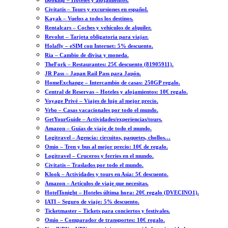
Booking – Hoteles y alojamientos.
Civitatis – Tours y excursiones en español.
Kayak – Vuelos a todos los destinos.
Rentalcars – Coches y vehículos de alquiler.
Revolut – Tarjeta obligatoria para viajar.
Holafly – eSIM con Internet: 5% descuento.
Ria – Cambio de divisa y moneda.
TheFork – Restaurantes: 25€ descuento (81905911).
JR Pass – Japan Rail Pass para Japón.
HomeExchange – Intercambio de casas: 250GP regalo.
Central de Reservas – Hoteles y alojamientos: 10€ regalo.
Voyage Privé – Viajes de lujo al mejor precio.
Vrbo – Casas vacacionales por todo el mundo.
GetYourGuide – Actividades/experiencias/tours.
Amazon – Guías de viaje de todo el mundo.
Logitravel – Agencia: circuitos, paquetes, chollos…
Omio – Tren y bus al mejor precio: 10€ de regalo.
Logitravel – Cruceros y ferries en el mundo.
Civitatis – Traslados por todo el mundo.
Klook – Actividades y tours en Asia: 5€ descuento.
Amazon – Artículos de viaje que necesitas.
HotelTonight – Hoteles última hora: 20€ regalo (DVECINO1).
IATI – Seguro de viaje: 5% descuento.
Ticketmaster – Tickets para conciertos y festivales.
Omio – Comparador de transportes: 10€ regalo.