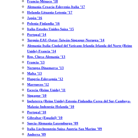
Francia-Mónaco ’18
Alemania-Croacia-Eslovenia-Italia ’17
Holanda-Lituania-Letonia ’17
Japón ’16
Polonia-Finlandia ’16
Italia-Estados Unidos-Suiza ’15
Portugal ’14
Turquía-EAU-Qatar-Taiwán-Singapur-Noruega ’14
Alemania-Italia-Ciudad del Vaticano-Irlanda-Irlanda del Norte (Reino
Unido)-Francia ’14
Rep. Checa-Alemania ’13
Francia ’13
Noruega-Dinamarca ’13
Malta ’13
Hungría-Eslovaquia ’12
Marruecos ’12
Escocia (Reino Unido) ’11
Singapur ’10
Inglaterra (Reino Unido)-Estonia-Finlandia-Corea del Sur-Camboya-
Malasia-Indonesia-Holanda ’10
Portugal ’10
Gibraltar (Español) ’10
Suecia-Alemania-Luxemburgo ’09
Italia-Liechtenstein-Suiza-Austria-San Marino ’09
Andorra ’09