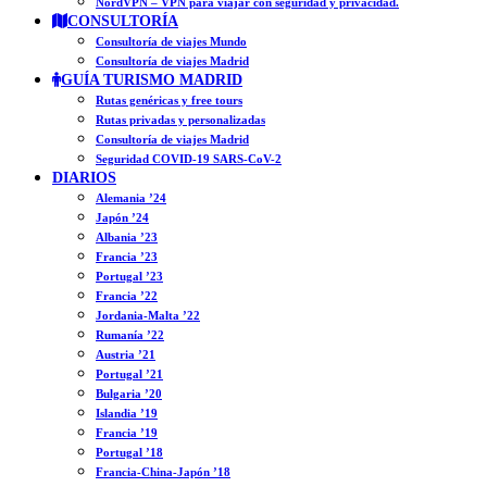
NordVPN – VPN para viajar con seguridad y privacidad.
CONSULTORÍA
Consultoría de viajes Mundo
Consultoría de viajes Madrid
GUÍA TURISMO MADRID
Rutas genéricas y free tours
Rutas privadas y personalizadas
Consultoría de viajes Madrid
Seguridad COVID-19 SARS-CoV-2
DIARIOS
Alemania ’24
Japón ’24
Albania ’23
Francia ’23
Portugal ’23
Francia ’22
Jordania-Malta ’22
Rumanía ’22
Austria ’21
Portugal ’21
Bulgaria ’20
Islandia ’19
Francia ’19
Portugal ’18
Francia-China-Japón ’18