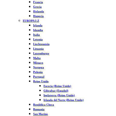
Francia
Grecia
Holanda
Hungría
EUROPA I-Z
Irlanda
Islandia
Italia
Letonia
Liechtenstein
Lituania
Luxemburgo
Malta
Mónaco
Noruega
Polonia
Portugal
Reino Unido
Escocia (Reino Unido)
Gibraltar (Español)
Inglaterra (Reino Unido)
Irlanda del Norte (Reino Unido)
República Checa
Rumanía
San Marino