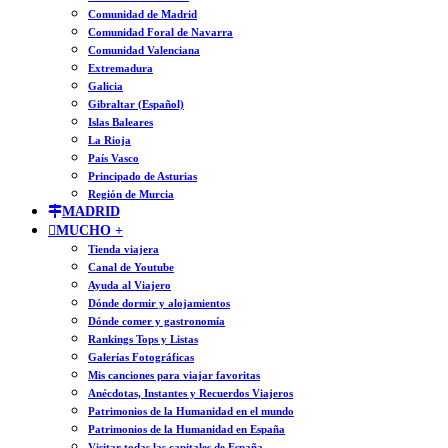
Comunidad de Madrid
Comunidad Foral de Navarra
Comunidad Valenciana
Extremadura
Galicia
Gibraltar (Español)
Islas Baleares
La Rioja
País Vasco
Principado de Asturias
Región de Murcia
MADRID
MUCHO +
Tienda viajera
Canal de Youtube
Ayuda al Viajero
Dónde dormir y alojamientos
Dónde comer y gastronomía
Rankings Tops y Listas
Galerías Fotográficas
Mis canciones para viajar favoritas
Anécdotas, Instantes y Recuerdos Viajeros
Patrimonios de la Humanidad en el mundo
Patrimonios de la Humanidad en España
Visitar todas las capitales de España