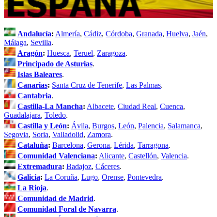
Andalucía
:
Almería
,
Cádiz
,
Córdoba
,
Granada
,
Huelva
,
Jaén
,
Málaga
,
Sevilla
.
Aragón
:
Huesca
,
Teruel
,
Zaragoza
.
Principado de Asturias
.
Islas Baleares
.
Canarias
:
Santa Cruz de Tenerife
,
Las Palmas
.
Cantabria
.
Castilla-La Mancha
:
Albacete
,
Ciudad Real
,
Cuenca
,
Guadalajara
,
Toledo
.
Castilla y León
:
Ávila
,
Burgos
,
León
,
Palencia
,
Salamanca
,
Segovia
,
Soria
,
Valladolid
,
Zamora
.
Cataluña
:
Barcelona
,
Gerona
,
Lérida
,
Tarragona
.
Comunidad Valenciana
:
Alicante
,
Castellón
,
Valencia
.
Extremadura
:
Badajoz
,
Cáceres
.
Galicia
:
La Coruña
,
Lugo
,
Orense
,
Pontevedra
.
La Rioja
.
Comunidad de Madrid
.
Comunidad Foral de Navarra
.