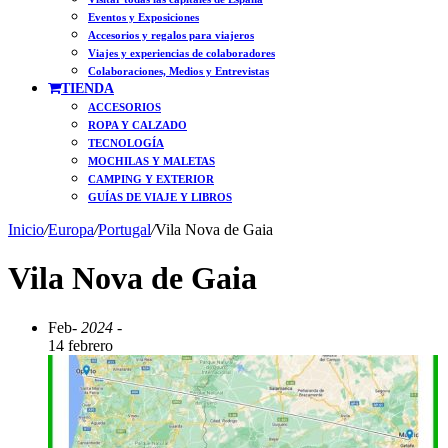
Eventos y Exposiciones
Accesorios y regalos para viajeros
Viajes y experiencias de colaboradores
Colaboraciones, Medios y Entrevistas
TIENDA
ACCESORIOS
ROPA Y CALZADO
TECNOLOGÍA
MOCHILAS Y MALETAS
CAMPING Y EXTERIOR
GUÍAS DE VIAJE Y LIBROS
Inicio
/
Europa
/
Portugal
/
Vila Nova de Gaia
Vila Nova de Gaia
Feb
- 2024 -
14 febrero