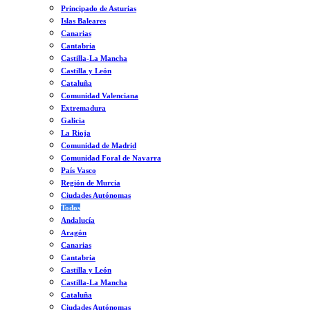
Principado de Asturias
Islas Baleares
Canarias
Cantabria
Castilla-La Mancha
Castilla y León
Cataluña
Comunidad Valenciana
Extremadura
Galicia
La Rioja
Comunidad de Madrid
Comunidad Foral de Navarra
País Vasco
Región de Murcia
Ciudades Autónomas
Todos
Andalucía
Aragón
Canarias
Cantabria
Castilla y León
Castilla-La Mancha
Cataluña
Ciudades Autónomas