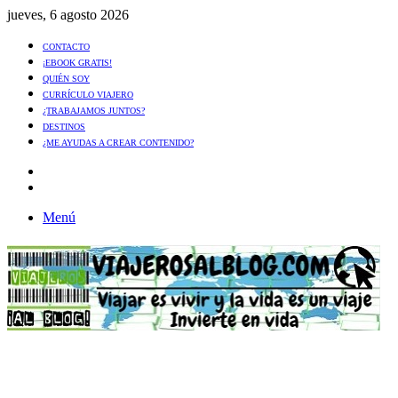
jueves, 6 agosto 2026
CONTACTO
¡EBOOK GRATIS!
QUIÉN SOY
CURRÍCULO VIAJERO
¿TRABAJAMOS JUNTOS?
DESTINOS
¿ME AYUDAS A CREAR CONTENIDO?
Artículo
al
Buscar
azar
Menú