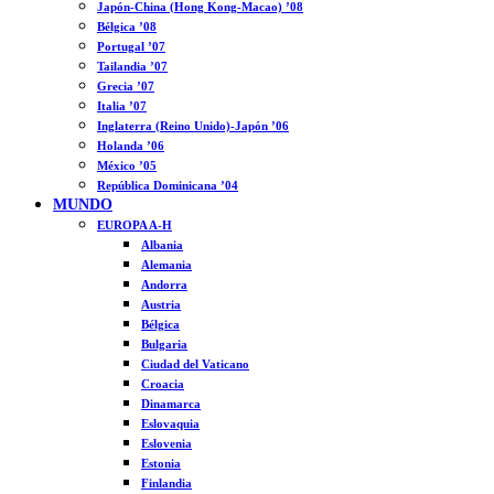
Japón-China (Hong Kong-Macao) ’08
Bélgica ’08
Portugal ’07
Tailandia ’07
Grecia ’07
Italia ’07
Inglaterra (Reino Unido)-Japón ’06
Holanda ’06
México ’05
República Dominicana ’04
MUNDO
EUROPA A-H
Albania
Alemania
Andorra
Austria
Bélgica
Bulgaria
Ciudad del Vaticano
Croacia
Dinamarca
Eslovaquia
Eslovenia
Estonia
Finlandia