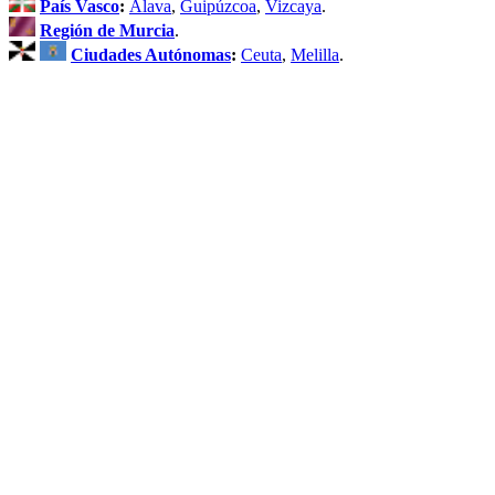
País Vasco
:
Álava
,
Guipúzcoa
,
Vizcaya
.
Región de Murcia
.
Ciudades Autónomas
:
Ceuta
,
Melilla
.