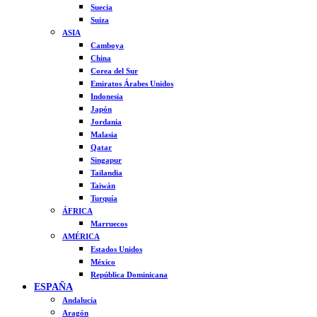
Suecia
Suiza
ASIA
Camboya
China
Corea del Sur
Emiratos Árabes Unidos
Indonesia
Japón
Jordania
Malasia
Qatar
Singapur
Tailandia
Taiwán
Turquía
ÁFRICA
Marruecos
AMÉRICA
Estados Unidos
México
República Dominicana
ESPAÑA
Andalucía
Aragón