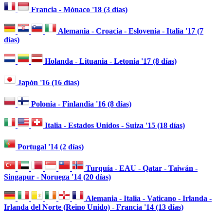
Francia - Mónaco '18 (3 días)
Alemania - Croacia - Eslovenia - Italia '17 (7
días)
Holanda - Lituania - Letonia '17 (8 días)
Japón '16 (16 días)
Polonia - Finlandia '16 (8 días)
Italia - Estados Unidos - Suiza '15 (18 días)
Portugal '14 (2 días)
Turquía - EAU - Qatar - Taiwán -
Singapur - Noruega '14 (20 días)
Alemania - Italia - Vaticano - Irlanda -
Irlanda del Norte (Reino Unido) - Francia '14 (13 días)