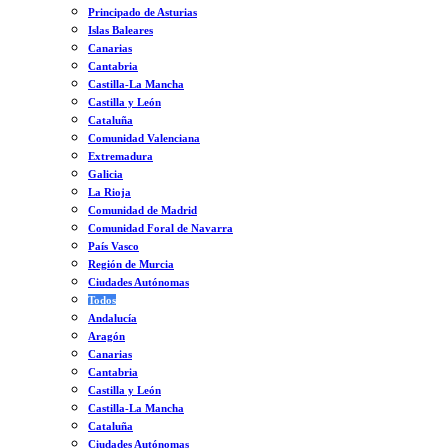
Principado de Asturias
Islas Baleares
Canarias
Cantabria
Castilla-La Mancha
Castilla y León
Cataluña
Comunidad Valenciana
Extremadura
Galicia
La Rioja
Comunidad de Madrid
Comunidad Foral de Navarra
País Vasco
Región de Murcia
Ciudades Autónomas
Todos
Andalucía
Aragón
Canarias
Cantabria
Castilla y León
Castilla-La Mancha
Cataluña
Ciudades Autónomas