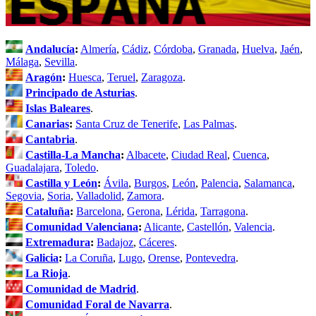
Andalucía
:
Almería
,
Cádiz
,
Córdoba
,
Granada
,
Huelva
,
Jaén
,
Málaga
,
Sevilla
.
Aragón
:
Huesca
,
Teruel
,
Zaragoza
.
Principado de Asturias
.
Islas Baleares
.
Canarias
:
Santa Cruz de Tenerife
,
Las Palmas
.
Cantabria
.
Castilla-La Mancha
:
Albacete
,
Ciudad Real
,
Cuenca
,
Guadalajara
,
Toledo
.
Castilla y León
:
Ávila
,
Burgos
,
León
,
Palencia
,
Salamanca
,
Segovia
,
Soria
,
Valladolid
,
Zamora
.
Cataluña
:
Barcelona
,
Gerona
,
Lérida
,
Tarragona
.
Comunidad Valenciana
:
Alicante
,
Castellón
,
Valencia
.
Extremadura
:
Badajoz
,
Cáceres
.
Galicia
:
La Coruña
,
Lugo
,
Orense
,
Pontevedra
.
La Rioja
.
Comunidad de Madrid
.
Comunidad Foral de Navarra
.