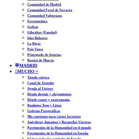
Comunidad de Madrid
Comunidad Foral de Navarra
Comunidad Valenciana
Extremadura
Galicia
Gibraltar (Español)
Islas Baleares
La Rioja
País Vasco
Principado de Asturias
Región de Murcia
MADRID
MUCHO +
Tienda viajera
Canal de Youtube
Ayuda al Viajero
Dónde dormir y alojamientos
Dónde comer y gastronomía
Rankings Tops y Listas
Galerías Fotográficas
Mis canciones para viajar favoritas
Anécdotas, Instantes y Recuerdos Viajeros
Patrimonios de la Humanidad en el mundo
Patrimonios de la Humanidad en España
Visitar todas las capitales de España