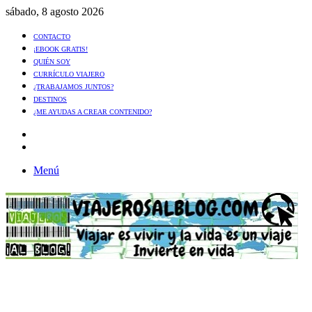
sábado, 8 agosto 2026
CONTACTO
¡EBOOK GRATIS!
QUIÉN SOY
CURRÍCULO VIAJERO
¿TRABAJAMOS JUNTOS?
DESTINOS
¿ME AYUDAS A CREAR CONTENIDO?
Artículo
al
Buscar
azar
Menú