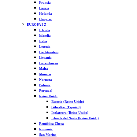
Francia
Grecia
Holanda
Hungría
EUROPA I-Z
Irlanda
Islandia
Italia
Letonia
Liechtenstein
Lituania
Luxemburgo
Malta
Mónaco
Noruega
Polonia
Portugal
Reino Unido
Escocia (Reino Unido)
Gibraltar (Español)
Inglaterra (Reino Unido)
Irlanda del Norte (Reino Unido)
República Checa
Rumanía
San Marino