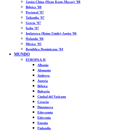
Japón-China (Hong Kong-Macao) ’08
Bélgica ’08
Portugal ’07
Tailandia ’07
Grecia ’07
Italia ’07
Inglaterra (Reino Unido)-Japón ’06
Holanda ’06
México ’05
República Dominicana ’04
MUNDO
EUROPA A-H
Albania
Alemania
Andorra
Austria
Bélgica
Bulgaria
Ciudad del Vaticano
Croacia
Dinamarca
Eslovaquia
Eslovenia
Estonia
Finlandia