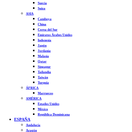
Suecia
Suiza
ASIA
Camboya
China
Corea del Sur
Emiratos Árabes Unidos
Indonesia
Japón
Jordania
Malasia
Qatar
Singapur
Tailandia
Taiwán
Turquía
ÁFRICA
Marruecos
AMÉRICA
Estados Unidos
México
República Dominicana
ESPAÑA
Andalucía
Aragón