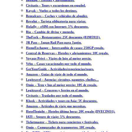
Booking – Hoteles y alojamientos.
Civitatis – Tours y excursiones en español.
Kayak – Vuelos a todos los destinos.
Rentalcars – Coches y vehículos de alquiler.
Revolut – Tarjeta obligatoria para viajar.
Holafly – eSIM con Internet: 5% descuento.
Ria – Cambio de divisa y moneda.
TheFork – Restaurantes: 25€ descuento (81905911).
JR Pass – Japan Rail Pass para Japón.
HomeExchange – Intercambio de casas: 250GP regalo.
Central de Reservas – Hoteles y alojamientos: 10€ regalo.
Voyage Privé – Viajes de lujo al mejor precio.
Vrbo – Casas vacacionales por todo el mundo.
GetYourGuide – Actividades/experiencias/tours.
Amazon – Guías de viaje de todo el mundo.
Logitravel – Agencia: circuitos, paquetes, chollos…
Omio – Tren y bus al mejor precio: 10€ de regalo.
Logitravel – Cruceros y ferries en el mundo.
Civitatis – Traslados por todo el mundo.
Klook – Actividades y tours en Asia: 5€ descuento.
Amazon – Artículos de viaje que necesitas.
HotelTonight – Hoteles última hora: 20€ regalo (DVECINO1).
IATI – Seguro de viaje: 5% descuento.
Ticketmaster – Tickets para conciertos y festivales.
Omio – Comparador de transportes: 10€ regalo.