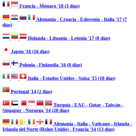
Francia - Mónaco '18 (3 días)
Alemania - Croacia - Eslovenia - Italia '17 (7
días)
Holanda - Lituania - Letonia '17 (8 días)
Japón '16 (16 días)
Polonia - Finlandia '16 (8 días)
Italia - Estados Unidos - Suiza '15 (18 días)
Portugal '14 (2 días)
Turquía - EAU - Qatar - Taiwán -
Singapur - Noruega '14 (20 días)
Alemania - Italia - Vaticano - Irlanda -
Irlanda del Norte (Reino Unido) - Francia '14 (13 días)