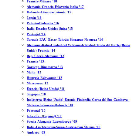
Francia-Mónaco ’18
Alemania-Croacia-Eslovenia-Italia ’17
Holanda-Lituania-Letonia ’17
Japón ’16
Polonia-Finlandia ’16
Italia-Estados Unidos-Suiza ’15
Portugal ’14
Turquía-EAU-Qatar-Taiwán-Singapur-Noruega ’14
Alemania-Italia-Ciudad del Vaticano-Irlanda-Irlanda del Norte (Reino
Unido)-Francia ’14
Rep. Checa-Alemania ’13
Francia ’13
Noruega-Dinamarca ’13
Malta ’13
Hungría-Eslovaquia ’12
Marruecos ’12
Escocia (Reino Unido) ’11
Singapur ’10
Inglaterra (Reino Unido)-Estonia-Finlandia-Corea del Sur-Camboya-
Malasia-Indonesia-Holanda ’10
Portugal ’10
Gibraltar (Español) ’10
Suecia-Alemania-Luxemburgo ’09
Italia-Liechtenstein-Suiza-Austria-San Marino ’09
Andorra ’09