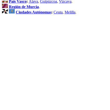
País Vasco
:
Álava
,
Guipúzcoa
,
Vizcaya
.
Región de Murcia
.
Ciudades Autónomas
:
Ceuta
,
Melilla
.