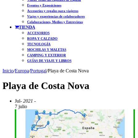
Eventos y Exposiciones
Accesorios y regalos para viajeros
Viajes y experiencias de colaboradores
Colaboraciones, Medios y Entrevistas
TIENDA
ACCESORIOS
ROPA Y CALZADO
TECNOLOGÍA
MOCHILAS Y MALETAS
CAMPING Y EXTERIOR
GUÍAS DE VIAJE Y LIBROS
Inicio
/
Europa
/
Portugal
/
Playa de Costa Nova
Playa de Costa Nova
Jul
- 2021 -
7 julio