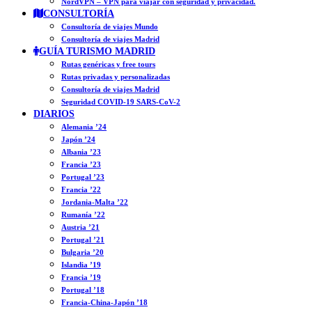
NordVPN – VPN para viajar con seguridad y privacidad.
CONSULTORÍA
Consultoría de viajes Mundo
Consultoría de viajes Madrid
GUÍA TURISMO MADRID
Rutas genéricas y free tours
Rutas privadas y personalizadas
Consultoría de viajes Madrid
Seguridad COVID-19 SARS-CoV-2
DIARIOS
Alemania ’24
Japón ’24
Albania ’23
Francia ’23
Portugal ’23
Francia ’22
Jordania-Malta ’22
Rumanía ’22
Austria ’21
Portugal ’21
Bulgaria ’20
Islandia ’19
Francia ’19
Portugal ’18
Francia-China-Japón ’18