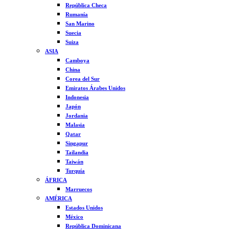
República Checa
Rumanía
San Marino
Suecia
Suiza
ASIA
Camboya
China
Corea del Sur
Emiratos Árabes Unidos
Indonesia
Japón
Jordania
Malasia
Qatar
Singapur
Tailandia
Taiwán
Turquía
ÁFRICA
Marruecos
AMÉRICA
Estados Unidos
México
República Dominicana