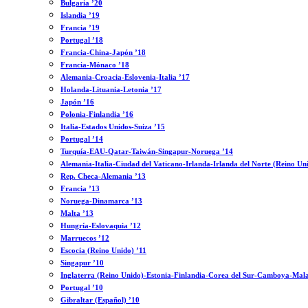
Bulgaria ’20
Islandia ’19
Francia ’19
Portugal ’18
Francia-China-Japón ’18
Francia-Mónaco ’18
Alemania-Croacia-Eslovenia-Italia ’17
Holanda-Lituania-Letonia ’17
Japón ’16
Polonia-Finlandia ’16
Italia-Estados Unidos-Suiza ’15
Portugal ’14
Turquía-EAU-Qatar-Taiwán-Singapur-Noruega ’14
Alemania-Italia-Ciudad del Vaticano-Irlanda-Irlanda del Norte (Reino Un
Rep. Checa-Alemania ’13
Francia ’13
Noruega-Dinamarca ’13
Malta ’13
Hungría-Eslovaquia ’12
Marruecos ’12
Escocia (Reino Unido) ’11
Singapur ’10
Inglaterra (Reino Unido)-Estonia-Finlandia-Corea del Sur-Camboya-Mala
Portugal ’10
Gibraltar (Español) ’10