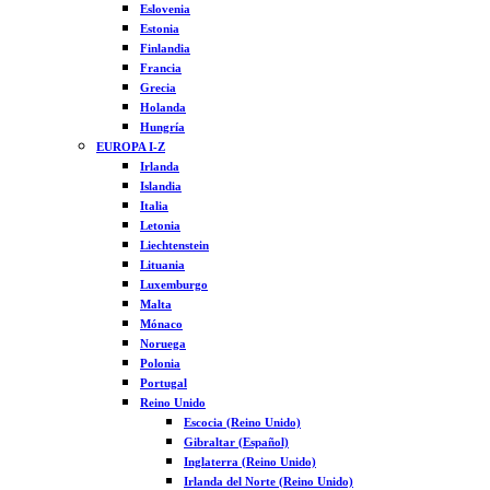
Eslovenia
Estonia
Finlandia
Francia
Grecia
Holanda
Hungría
EUROPA I-Z
Irlanda
Islandia
Italia
Letonia
Liechtenstein
Lituania
Luxemburgo
Malta
Mónaco
Noruega
Polonia
Portugal
Reino Unido
Escocia (Reino Unido)
Gibraltar (Español)
Inglaterra (Reino Unido)
Irlanda del Norte (Reino Unido)