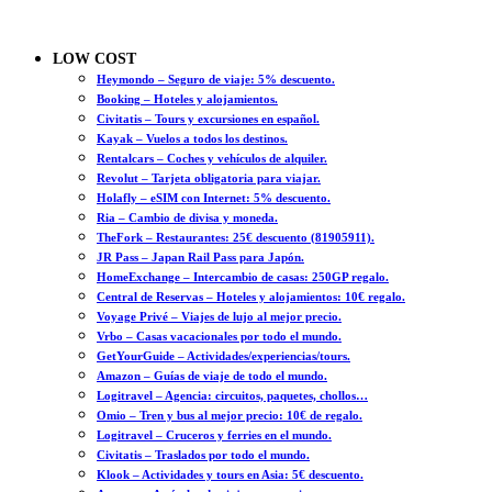
LOW COST
Heymondo – Seguro de viaje: 5% descuento.
Booking – Hoteles y alojamientos.
Civitatis – Tours y excursiones en español.
Kayak – Vuelos a todos los destinos.
Rentalcars – Coches y vehículos de alquiler.
Revolut – Tarjeta obligatoria para viajar.
Holafly – eSIM con Internet: 5% descuento.
Ria – Cambio de divisa y moneda.
TheFork – Restaurantes: 25€ descuento (81905911).
JR Pass – Japan Rail Pass para Japón.
HomeExchange – Intercambio de casas: 250GP regalo.
Central de Reservas – Hoteles y alojamientos: 10€ regalo.
Voyage Privé – Viajes de lujo al mejor precio.
Vrbo – Casas vacacionales por todo el mundo.
GetYourGuide – Actividades/experiencias/tours.
Amazon – Guías de viaje de todo el mundo.
Logitravel – Agencia: circuitos, paquetes, chollos…
Omio – Tren y bus al mejor precio: 10€ de regalo.
Logitravel – Cruceros y ferries en el mundo.
Civitatis – Traslados por todo el mundo.
Klook – Actividades y tours en Asia: 5€ descuento.