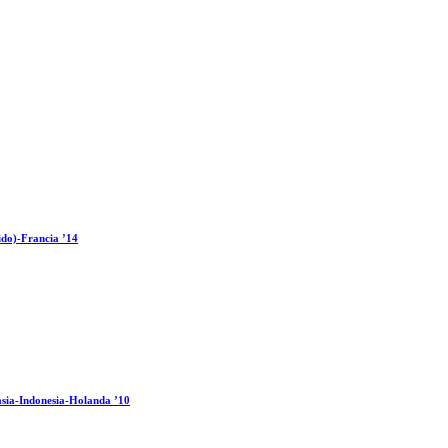
ido)-Francia ’14
sia-Indonesia-Holanda ’10