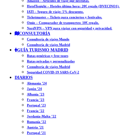
Amazon – Artículos de viaje que necesitas.
HotelTonight – Hoteles última hora: 20€ regalo (DVECINO1).
IATI – Seguro de viaje: 5% descuento.
Ticketmaster – Tickets para conciertos y festivales.
Omio – Comparador de transportes: 10€ regalo.
NordVPN – VPN para viajar con seguridad y privacidad.
CONSULTORÍA
Consultoría de viajes Mundo
Consultoría de viajes Madrid
GUÍA TURISMO MADRID
Rutas genéricas y free tours
Rutas privadas y personalizadas
Consultoría de viajes Madrid
Seguridad COVID-19 SARS-CoV-2
DIARIOS
Alemania ’24
Japón ’24
Albania ’23
Francia ’23
Portugal ’23
Francia ’22
Jordania-Malta ’22
Rumanía ’22
Austria ’21
Portugal ’21