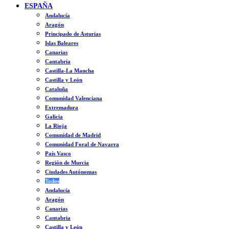
ESPAÑA
Andalucía
Aragón
Principado de Asturias
Islas Baleares
Canarias
Cantabria
Castilla-La Mancha
Castilla y León
Cataluña
Comunidad Valenciana
Extremadura
Galicia
La Rioja
Comunidad de Madrid
Comunidad Foral de Navarra
País Vasco
Región de Murcia
Ciudades Autónomas
Todos
Andalucía
Aragón
Canarias
Cantabria
Castilla y León