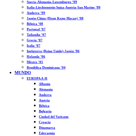
Suecia-Alemania-Luxemburgo ’09
Italia-Liechtenstein-Suiza-Austria-San Marino ’09
Andorra ’09
Japón-China (Hong Kong-Macao) ’08
Bélgica ’08
Portugal ’07
Tailandia ’07
Grecia ’07
Italia ’07
Inglaterra (Reino Unido)-Japón ’06
Holanda ’06
México ’05
República Dominicana ’04
MUNDO
EUROPA A-H
Albania
Alemania
Andorra
Austria
Bélgica
Bulgaria
Ciudad del Vaticano
Croacia
Dinamarca
Eslovaquia