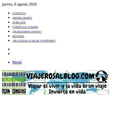
jueves, 6 agosto 2026
CONTACTO
¡EBOOK GRATIS!
QUIÉN SOY
CURRÍCULO VIAJERO
¿TRABAJAMOS JUNTOS?
DESTINOS
¿ME AYUDAS A CREAR CONTENIDO?
Artículo
al
Buscar
azar
Menú