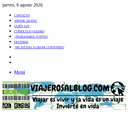
jueves, 6 agosto 2026
CONTACTO
¡EBOOK GRATIS!
QUIÉN SOY
CURRÍCULO VIAJERO
¿TRABAJAMOS JUNTOS?
DESTINOS
¿ME AYUDAS A CREAR CONTENIDO?
Artículo
al
Buscar
azar
Menú