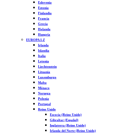
Eslovenia
Estonia
Finlandia
Francia
Grecia
Holanda
Hungría
EUROPA I-Z
Irlanda
Islandia
Italia
Letonia
Liechtenstein
Lituania
Luxemburgo
Malta
Mónaco
Noruega
Polonia
Portugal
Reino Unido
Escocia (Reino Unido)
Gibraltar (Español)
Inglaterra (Reino Unido)
Irlanda del Norte (Reino Unido)