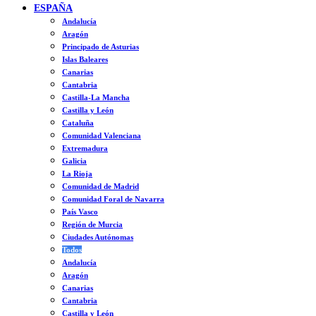
ESPAÑA
Andalucía
Aragón
Principado de Asturias
Islas Baleares
Canarias
Cantabria
Castilla-La Mancha
Castilla y León
Cataluña
Comunidad Valenciana
Extremadura
Galicia
La Rioja
Comunidad de Madrid
Comunidad Foral de Navarra
País Vasco
Región de Murcia
Ciudades Autónomas
Todos
Andalucía
Aragón
Canarias
Cantabria
Castilla y León