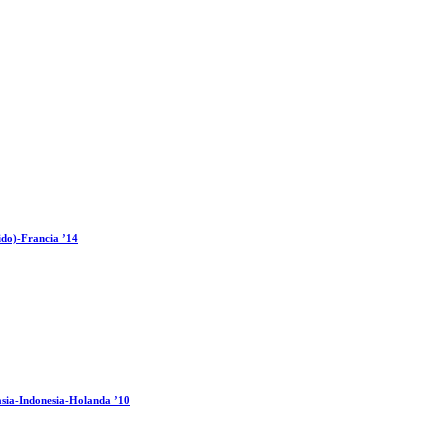
ido)-Francia ’14
sia-Indonesia-Holanda ’10