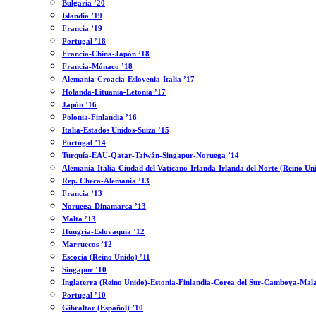
Bulgaria ’20
Islandia ’19
Francia ’19
Portugal ’18
Francia-China-Japón ’18
Francia-Mónaco ’18
Alemania-Croacia-Eslovenia-Italia ’17
Holanda-Lituania-Letonia ’17
Japón ’16
Polonia-Finlandia ’16
Italia-Estados Unidos-Suiza ’15
Portugal ’14
Turquía-EAU-Qatar-Taiwán-Singapur-Noruega ’14
Alemania-Italia-Ciudad del Vaticano-Irlanda-Irlanda del Norte (Reino Un
Rep. Checa-Alemania ’13
Francia ’13
Noruega-Dinamarca ’13
Malta ’13
Hungría-Eslovaquia ’12
Marruecos ’12
Escocia (Reino Unido) ’11
Singapur ’10
Inglaterra (Reino Unido)-Estonia-Finlandia-Corea del Sur-Camboya-Mala
Portugal ’10
Gibraltar (Español) ’10