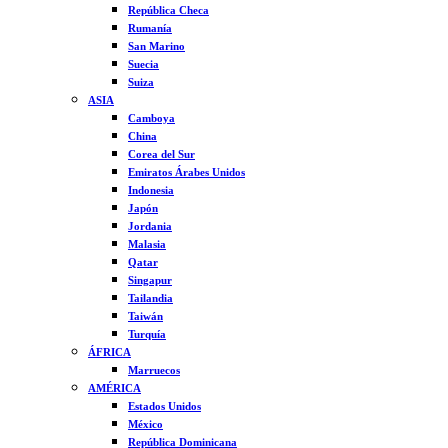
República Checa
Rumanía
San Marino
Suecia
Suiza
ASIA
Camboya
China
Corea del Sur
Emiratos Árabes Unidos
Indonesia
Japón
Jordania
Malasia
Qatar
Singapur
Tailandia
Taiwán
Turquía
ÁFRICA
Marruecos
AMÉRICA
Estados Unidos
México
República Dominicana