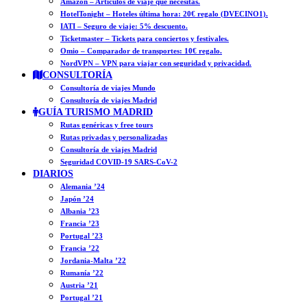
Amazon – Artículos de viaje que necesitas.
HotelTonight – Hoteles última hora: 20€ regalo (DVECINO1).
IATI – Seguro de viaje: 5% descuento.
Ticketmaster – Tickets para conciertos y festivales.
Omio – Comparador de transportes: 10€ regalo.
NordVPN – VPN para viajar con seguridad y privacidad.
CONSULTORÍA
Consultoría de viajes Mundo
Consultoría de viajes Madrid
GUÍA TURISMO MADRID
Rutas genéricas y free tours
Rutas privadas y personalizadas
Consultoría de viajes Madrid
Seguridad COVID-19 SARS-CoV-2
DIARIOS
Alemania ’24
Japón ’24
Albania ’23
Francia ’23
Portugal ’23
Francia ’22
Jordania-Malta ’22
Rumanía ’22
Austria ’21
Portugal ’21