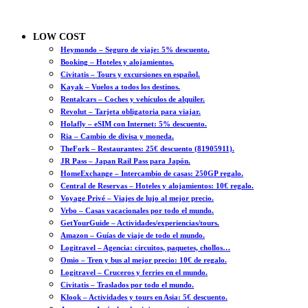
LOW COST
Heymondo – Seguro de viaje: 5% descuento.
Booking – Hoteles y alojamientos.
Civitatis – Tours y excursiones en español.
Kayak – Vuelos a todos los destinos.
Rentalcars – Coches y vehículos de alquiler.
Revolut – Tarjeta obligatoria para viajar.
Holafly – eSIM con Internet: 5% descuento.
Ria – Cambio de divisa y moneda.
TheFork – Restaurantes: 25€ descuento (81905911).
JR Pass – Japan Rail Pass para Japón.
HomeExchange – Intercambio de casas: 250GP regalo.
Central de Reservas – Hoteles y alojamientos: 10€ regalo.
Voyage Privé – Viajes de lujo al mejor precio.
Vrbo – Casas vacacionales por todo el mundo.
GetYourGuide – Actividades/experiencias/tours.
Amazon – Guías de viaje de todo el mundo.
Logitravel – Agencia: circuitos, paquetes, chollos…
Omio – Tren y bus al mejor precio: 10€ de regalo.
Logitravel – Cruceros y ferries en el mundo.
Civitatis – Traslados por todo el mundo.
Klook – Actividades y tours en Asia: 5€ descuento.