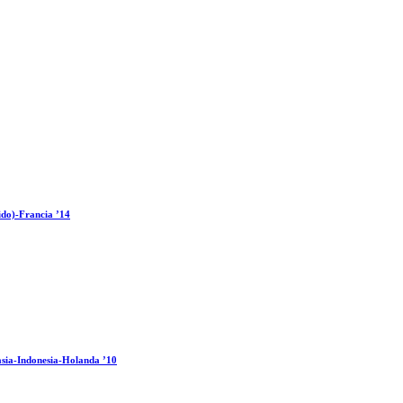
ido)-Francia ’14
sia-Indonesia-Holanda ’10