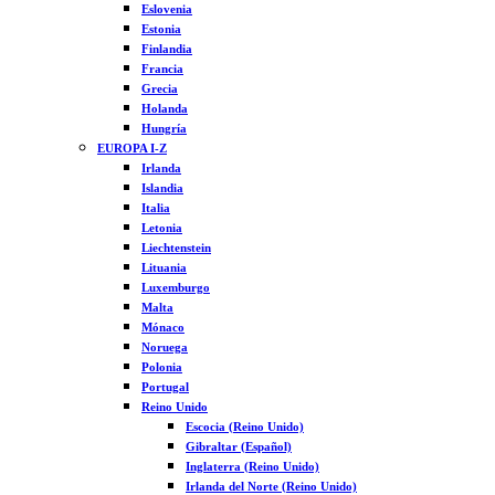
Eslovenia
Estonia
Finlandia
Francia
Grecia
Holanda
Hungría
EUROPA I-Z
Irlanda
Islandia
Italia
Letonia
Liechtenstein
Lituania
Luxemburgo
Malta
Mónaco
Noruega
Polonia
Portugal
Reino Unido
Escocia (Reino Unido)
Gibraltar (Español)
Inglaterra (Reino Unido)
Irlanda del Norte (Reino Unido)