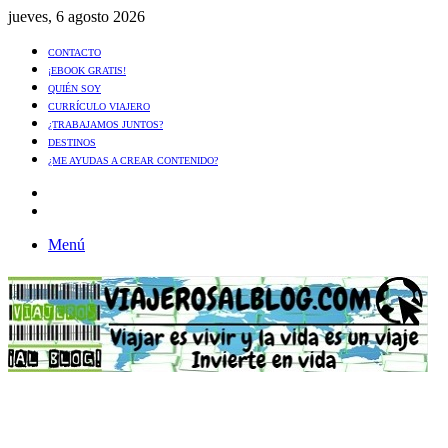
jueves, 6 agosto 2026
CONTACTO
¡EBOOK GRATIS!
QUIÉN SOY
CURRÍCULO VIAJERO
¿TRABAJAMOS JUNTOS?
DESTINOS
¿ME AYUDAS A CREAR CONTENIDO?
Artículo
al
Buscar
azar
Menú