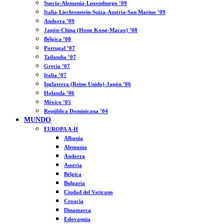
Suecia-Alemania-Luxemburgo ’09
Italia-Liechtenstein-Suiza-Austria-San Marino ’09
Andorra ’09
Japón-China (Hong Kong-Macao) ’08
Bélgica ’08
Portugal ’07
Tailandia ’07
Grecia ’07
Italia ’07
Inglaterra (Reino Unido)-Japón ’06
Holanda ’06
México ’05
República Dominicana ’04
MUNDO
EUROPA A-H
Albania
Alemania
Andorra
Austria
Bélgica
Bulgaria
Ciudad del Vaticano
Croacia
Dinamarca
Eslovaquia