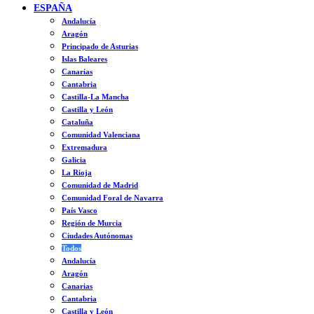
ESPAÑA
Andalucía
Aragón
Principado de Asturias
Islas Baleares
Canarias
Cantabria
Castilla-La Mancha
Castilla y León
Cataluña
Comunidad Valenciana
Extremadura
Galicia
La Rioja
Comunidad de Madrid
Comunidad Foral de Navarra
País Vasco
Región de Murcia
Ciudades Autónomas
Todos
Andalucía
Aragón
Canarias
Cantabria
Castilla y León