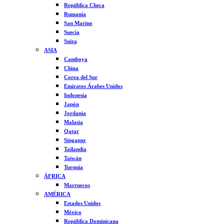
República Checa
Rumanía
San Marino
Suecia
Suiza
ASIA
Camboya
China
Corea del Sur
Emiratos Árabes Unidos
Indonesia
Japón
Jordania
Malasia
Qatar
Singapur
Tailandia
Taiwán
Turquía
ÁFRICA
Marruecos
AMÉRICA
Estados Unidos
México
República Dominicana