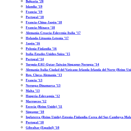
Bulgaria ’20
Islandia ’19
Francia ’19
Portugal ’18
Francia-China-Japón ’18
Francia-Mónaco ’18
Alemania-Croacia-Eslovenia-Italia ’17
Holanda-Lituania-Letonia ’17
Japón ’16
Polonia-Finlandia ’16
Italia-Estados Unidos-Suiza ’15
Portugal ’14
Turquía-EAU-Qatar-Taiwán-Singapur-Noruega ’14
Alemania-Italia-Ciudad del Vaticano-Irlanda-Irlanda del Norte (Reino Un
Rep. Checa-Alemania ’13
Francia ’13
Noruega-Dinamarca ’13
Malta ’13
Hungría-Eslovaquia ’12
Marruecos ’12
Escocia (Reino Unido) ’11
Singapur ’10
Inglaterra (Reino Unido)-Estonia-Finlandia-Corea del Sur-Camboya-Mala
Portugal ’10
Gibraltar (Español) ’10