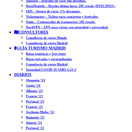
Amazon – Artículos de viaje que necesitas.
HotelTonight – Hoteles última hora: 20€ regalo (DVECINO1).
IATI – Seguro de viaje: 5% descuento.
Ticketmaster – Tickets para conciertos y festivales.
Omio – Comparador de transportes: 10€ regalo.
NordVPN – VPN para viajar con seguridad y privacidad.
CONSULTORÍA
Consultoría de viajes Mundo
Consultoría de viajes Madrid
GUÍA TURISMO MADRID
Rutas genéricas y free tours
Rutas privadas y personalizadas
Consultoría de viajes Madrid
Seguridad COVID-19 SARS-CoV-2
DIARIOS
Alemania ’24
Japón ’24
Albania ’23
Francia ’23
Portugal ’23
Francia ’22
Jordania-Malta ’22
Rumanía ’22
Austria ’21
Portugal ’21