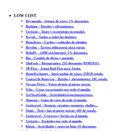
LOW COST
Heymondo – Seguro de viaje: 5% descuento.
Booking – Hoteles y alojamientos.
Civitatis – Tours y excursiones en español.
Kayak – Vuelos a todos los destinos.
Rentalcars – Coches y vehículos de alquiler.
Revolut – Tarjeta obligatoria para viajar.
Holafly – eSIM con Internet: 5% descuento.
Ria – Cambio de divisa y moneda.
TheFork – Restaurantes: 25€ descuento (81905911).
JR Pass – Japan Rail Pass para Japón.
HomeExchange – Intercambio de casas: 250GP regalo.
Central de Reservas – Hoteles y alojamientos: 10€ regalo.
Voyage Privé – Viajes de lujo al mejor precio.
Vrbo – Casas vacacionales por todo el mundo.
GetYourGuide – Actividades/experiencias/tours.
Amazon – Guías de viaje de todo el mundo.
Logitravel – Agencia: circuitos, paquetes, chollos…
Omio – Tren y bus al mejor precio: 10€ de regalo.
Logitravel – Cruceros y ferries en el mundo.
Civitatis – Traslados por todo el mundo.
Klook – Actividades y tours en Asia: 5€ descuento.