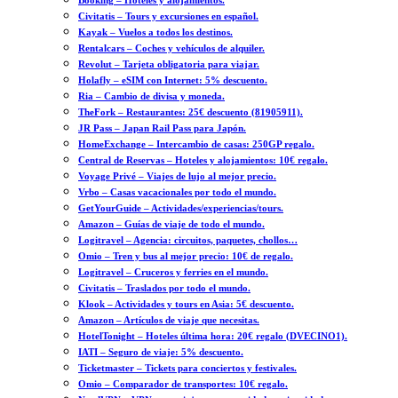
Booking – Hoteles y alojamientos.
Civitatis – Tours y excursiones en español.
Kayak – Vuelos a todos los destinos.
Rentalcars – Coches y vehículos de alquiler.
Revolut – Tarjeta obligatoria para viajar.
Holafly – eSIM con Internet: 5% descuento.
Ria – Cambio de divisa y moneda.
TheFork – Restaurantes: 25€ descuento (81905911).
JR Pass – Japan Rail Pass para Japón.
HomeExchange – Intercambio de casas: 250GP regalo.
Central de Reservas – Hoteles y alojamientos: 10€ regalo.
Voyage Privé – Viajes de lujo al mejor precio.
Vrbo – Casas vacacionales por todo el mundo.
GetYourGuide – Actividades/experiencias/tours.
Amazon – Guías de viaje de todo el mundo.
Logitravel – Agencia: circuitos, paquetes, chollos…
Omio – Tren y bus al mejor precio: 10€ de regalo.
Logitravel – Cruceros y ferries en el mundo.
Civitatis – Traslados por todo el mundo.
Klook – Actividades y tours en Asia: 5€ descuento.
Amazon – Artículos de viaje que necesitas.
HotelTonight – Hoteles última hora: 20€ regalo (DVECINO1).
IATI – Seguro de viaje: 5% descuento.
Ticketmaster – Tickets para conciertos y festivales.
Omio – Comparador de transportes: 10€ regalo.