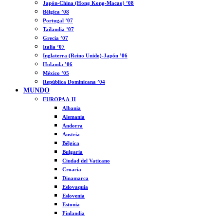
Japón-China (Hong Kong-Macao) ’08
Bélgica ’08
Portugal ’07
Tailandia ’07
Grecia ’07
Italia ’07
Inglaterra (Reino Unido)-Japón ’06
Holanda ’06
México ’05
República Dominicana ’04
MUNDO
EUROPA A-H
Albania
Alemania
Andorra
Austria
Bélgica
Bulgaria
Ciudad del Vaticano
Croacia
Dinamarca
Eslovaquia
Eslovenia
Estonia
Finlandia