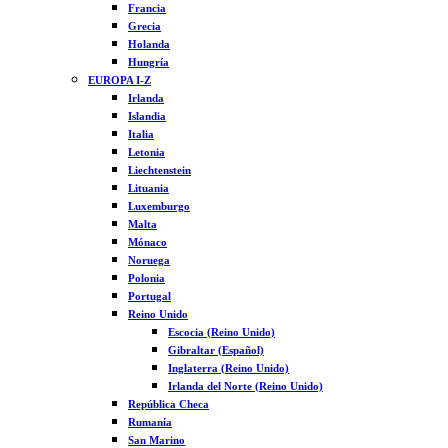
Francia
Grecia
Holanda
Hungría
EUROPA I-Z
Irlanda
Islandia
Italia
Letonia
Liechtenstein
Lituania
Luxemburgo
Malta
Mónaco
Noruega
Polonia
Portugal
Reino Unido
Escocia (Reino Unido)
Gibraltar (Español)
Inglaterra (Reino Unido)
Irlanda del Norte (Reino Unido)
República Checa
Rumanía
San Marino