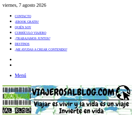
viernes, 7 agosto 2026
CONTACTO
¡EBOOK GRATIS!
QUIÉN SOY
CURRÍCULO VIAJERO
¿TRABAJAMOS JUNTOS?
DESTINOS
¿ME AYUDAS A CREAR CONTENIDO?
Artículo
al
Buscar
azar
Menú