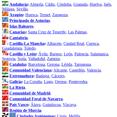
Andalucía
:
Almería
,
Cádiz
,
Córdoba
,
Granada
,
Huelva
,
Jaén
,
Málaga
,
Sevilla
.
Aragón
:
Huesca
,
Teruel
,
Zaragoza
.
Principado de Asturias
.
Islas Baleares
.
Canarias
:
Santa Cruz de Tenerife
,
Las Palmas
.
Cantabria
.
Castilla-La Mancha
:
Albacete
,
Ciudad Real
,
Cuenca
,
Guadalajara
,
Toledo
.
Castilla y León
:
Ávila
,
Burgos
,
León
,
Palencia
,
Salamanca
,
Segovia
,
Soria
,
Valladolid
,
Zamora
.
Cataluña
:
Barcelona
,
Gerona
,
Lérida
,
Tarragona
.
Comunidad Valenciana
:
Alicante
,
Castellón
,
Valencia
.
Extremadura
:
Badajoz
,
Cáceres
.
Galicia
:
La Coruña
,
Lugo
,
Orense
,
Pontevedra
.
La Rioja
.
Comunidad de Madrid
.
Comunidad Foral de Navarra
.
País Vasco
:
Álava
,
Guipúzcoa
,
Vizcaya
.
Región de Murcia
.
Ciudades Autónomas
:
Ceuta
,
Melilla
.