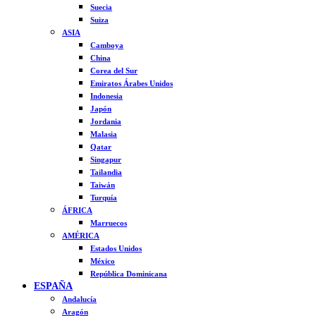
Suecia
Suiza
ASIA
Camboya
China
Corea del Sur
Emiratos Árabes Unidos
Indonesia
Japón
Jordania
Malasia
Qatar
Singapur
Tailandia
Taiwán
Turquía
ÁFRICA
Marruecos
AMÉRICA
Estados Unidos
México
República Dominicana
ESPAÑA
Andalucía
Aragón