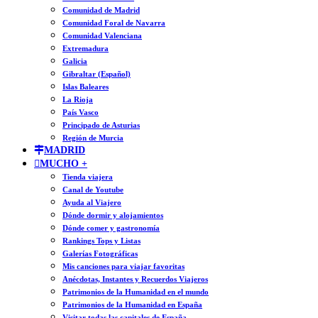
Comunidad de Madrid
Comunidad Foral de Navarra
Comunidad Valenciana
Extremadura
Galicia
Gibraltar (Español)
Islas Baleares
La Rioja
País Vasco
Principado de Asturias
Región de Murcia
MADRID
MUCHO +
Tienda viajera
Canal de Youtube
Ayuda al Viajero
Dónde dormir y alojamientos
Dónde comer y gastronomía
Rankings Tops y Listas
Galerías Fotográficas
Mis canciones para viajar favoritas
Anécdotas, Instantes y Recuerdos Viajeros
Patrimonios de la Humanidad en el mundo
Patrimonios de la Humanidad en España
Visitar todas las capitales de España