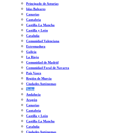
Principado de Asturias
Islas Baleares
Canarias
Cantabria
Castilla-La Mancha
Castilla y León
Cataluña
Comunidad Valenciana
Extremadura
Galicia
La Rioja
Comunidad de Madrid
Comunidad Foral de Navarra
País Vasco
Región de Murcia
Ciudades Autónomas
Todos
Andalucía
Aragón
Canarias
Cantabria
Castilla y León
Castilla-La Mancha
Cataluña
Ciudades Autónomas