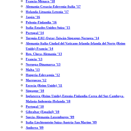
Francia-Mónaco ’18
Alemania-Croacia-Eslovenia-Italia ’17
Holanda-Lituania-Letonia ’17
Japón ’16
Polonia-Finlandia ’16
Italia-Estados Unidos-Suiza ’15
Portugal ’14
Turquía-EAU-Qatar-Taiwán-Singapur-Noruega ’14
Alemania-Italia-Ciudad del Vaticano-Irlanda-Irlanda del Norte (Reino
Unido)-Francia ’14
Rep. Checa-Alemania ’13
Francia ’13
Noruega-Dinamarca ’13
Malta ’13
Hungría-Eslovaquia ’12
Marruecos ’12
Escocia (Reino Unido) ’11
Singapur ’10
Inglaterra (Reino Unido)-Estonia-Finlandia-Corea del Sur-Camboya-
Malasia-Indonesia-Holanda ’10
Portugal ’10
Gibraltar (Español) ’10
Suecia-Alemania-Luxemburgo ’09
Italia-Liechtenstein-Suiza-Austria-San Marino ’09
Andorra ’09