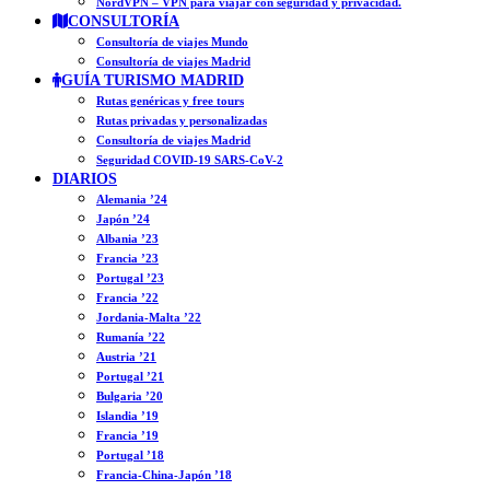
NordVPN – VPN para viajar con seguridad y privacidad.
CONSULTORÍA
Consultoría de viajes Mundo
Consultoría de viajes Madrid
GUÍA TURISMO MADRID
Rutas genéricas y free tours
Rutas privadas y personalizadas
Consultoría de viajes Madrid
Seguridad COVID-19 SARS-CoV-2
DIARIOS
Alemania ’24
Japón ’24
Albania ’23
Francia ’23
Portugal ’23
Francia ’22
Jordania-Malta ’22
Rumanía ’22
Austria ’21
Portugal ’21
Bulgaria ’20
Islandia ’19
Francia ’19
Portugal ’18
Francia-China-Japón ’18