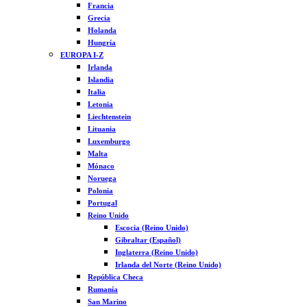
Francia
Grecia
Holanda
Hungría
EUROPA I-Z
Irlanda
Islandia
Italia
Letonia
Liechtenstein
Lituania
Luxemburgo
Malta
Mónaco
Noruega
Polonia
Portugal
Reino Unido
Escocia (Reino Unido)
Gibraltar (Español)
Inglaterra (Reino Unido)
Irlanda del Norte (Reino Unido)
República Checa
Rumanía
San Marino