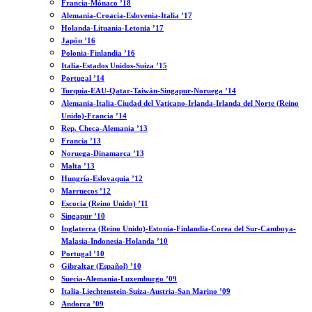
Francia-Mónaco ’18
Alemania-Croacia-Eslovenia-Italia ’17
Holanda-Lituania-Letonia ’17
Japón ’16
Polonia-Finlandia ’16
Italia-Estados Unidos-Suiza ’15
Portugal ’14
Turquía-EAU-Qatar-Taiwán-Singapur-Noruega ’14
Alemania-Italia-Ciudad del Vaticano-Irlanda-Irlanda del Norte (Reino
Unido)-Francia ’14
Rep. Checa-Alemania ’13
Francia ’13
Noruega-Dinamarca ’13
Malta ’13
Hungría-Eslovaquia ’12
Marruecos ’12
Escocia (Reino Unido) ’11
Singapur ’10
Inglaterra (Reino Unido)-Estonia-Finlandia-Corea del Sur-Camboya-
Malasia-Indonesia-Holanda ’10
Portugal ’10
Gibraltar (Español) ’10
Suecia-Alemania-Luxemburgo ’09
Italia-Liechtenstein-Suiza-Austria-San Marino ’09
Andorra ’09