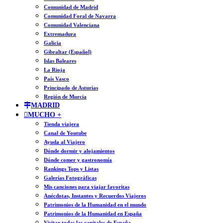
Comunidad de Madrid
Comunidad Foral de Navarra
Comunidad Valenciana
Extremadura
Galicia
Gibraltar (Español)
Islas Baleares
La Rioja
País Vasco
Principado de Asturias
Región de Murcia
MADRID
MUCHO +
Tienda viajera
Canal de Youtube
Ayuda al Viajero
Dónde dormir y alojamientos
Dónde comer y gastronomía
Rankings Tops y Listas
Galerías Fotográficas
Mis canciones para viajar favoritas
Anécdotas, Instantes y Recuerdos Viajeros
Patrimonios de la Humanidad en el mundo
Patrimonios de la Humanidad en España
Visitar todas las capitales de España