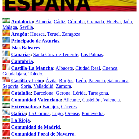
Andalucía
:
Almería
,
Cádiz
,
Córdoba
,
Granada
,
Huelva
,
Jaén
,
Málaga
,
Sevilla
.
Aragón
:
Huesca
,
Teruel
,
Zaragoza
.
Principado de Asturias
.
Islas Baleares
.
Canarias
:
Santa Cruz de Tenerife
,
Las Palmas
.
Cantabria
.
Castilla-La Mancha
:
Albacete
,
Ciudad Real
,
Cuenca
,
Guadalajara
,
Toledo
.
Castilla y León
:
Ávila
,
Burgos
,
León
,
Palencia
,
Salamanca
,
Segovia
,
Soria
,
Valladolid
,
Zamora
.
Cataluña
:
Barcelona
,
Gerona
,
Lérida
,
Tarragona
.
Comunidad Valenciana
:
Alicante
,
Castellón
,
Valencia
.
Extremadura
:
Badajoz
,
Cáceres
.
Galicia
:
La Coruña
,
Lugo
,
Orense
,
Pontevedra
.
La Rioja
.
Comunidad de Madrid
.
Comunidad Foral de Navarra
.