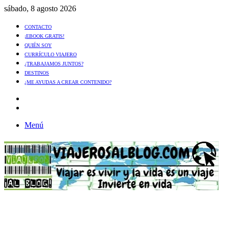
sábado, 8 agosto 2026
CONTACTO
¡EBOOK GRATIS!
QUIÉN SOY
CURRÍCULO VIAJERO
¿TRABAJAMOS JUNTOS?
DESTINOS
¿ME AYUDAS A CREAR CONTENIDO?
Artículo
al
Buscar
azar
Menú