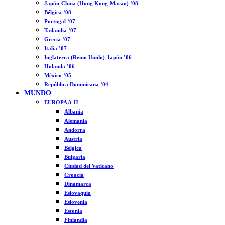
Japón-China (Hong Kong-Macao) ’08
Bélgica ’08
Portugal ’07
Tailandia ’07
Grecia ’07
Italia ’07
Inglaterra (Reino Unido)-Japón ’06
Holanda ’06
México ’05
República Dominicana ’04
MUNDO
EUROPA A-H
Albania
Alemania
Andorra
Austria
Bélgica
Bulgaria
Ciudad del Vaticano
Croacia
Dinamarca
Eslovaquia
Eslovenia
Estonia
Finlandia