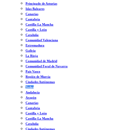
Principado de Asturias
Islas Baleares
Canarias
Cantabria
Castilla-La Mancha
Castilla y León
Cataluña
Comunidad Valenciana
Extremadura
Galicia
La Rioja
Comunidad de Madrid
Comunidad Foral de Navarra
País Vasco
Región de Murcia
Ciudades Autónomas
Todos
Andalucía
Aragón
Canarias
Cantabria
Castilla y León
Castilla-La Mancha
Cataluña
Ciudades Autónomas