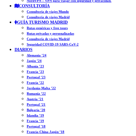
NordVPN – VPN para viajar con seguridad y privacidad.
CONSULTORÍA
Consultoría de viajes Mundo
Consultoría de viajes Madrid
GUÍA TURISMO MADRID
Rutas genéricas y free tours
Rutas privadas y personalizadas
Consultoría de viajes Madrid
Seguridad COVID-19 SARS-CoV-2
DIARIOS
Alemania ’24
Japón ’24
Albania ’23
Francia ’23
Portugal ’23
Francia ’22
Jordania-Malta ’22
Rumanía ’22
Austria ’21
Portugal ’21
Bulgaria ’20
Islandia ’19
Francia ’19
Portugal ’18
Francia-China-Japón ’18