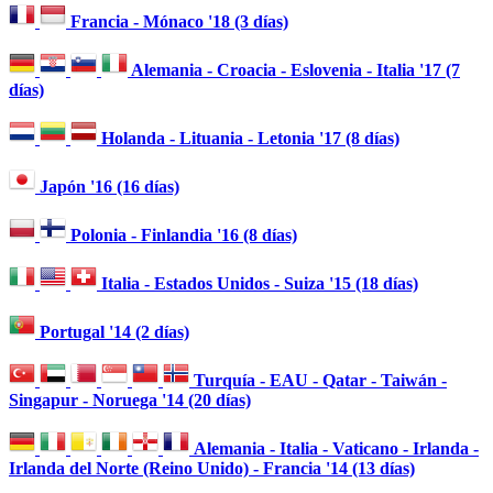
Francia - Mónaco '18 (3 días)
Alemania - Croacia - Eslovenia - Italia '17 (7
días)
Holanda - Lituania - Letonia '17 (8 días)
Japón '16 (16 días)
Polonia - Finlandia '16 (8 días)
Italia - Estados Unidos - Suiza '15 (18 días)
Portugal '14 (2 días)
Turquía - EAU - Qatar - Taiwán -
Singapur - Noruega '14 (20 días)
Alemania - Italia - Vaticano - Irlanda -
Irlanda del Norte (Reino Unido) - Francia '14 (13 días)