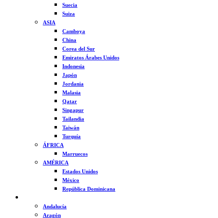
Suecia
Suiza
ASIA
Camboya
China
Corea del Sur
Emiratos Árabes Unidos
Indonesia
Japón
Jordania
Malasia
Qatar
Singapur
Tailandia
Taiwán
Turquía
ÁFRICA
Marruecos
AMÉRICA
Estados Unidos
México
República Dominicana
ESPAÑA
Andalucía
Aragón