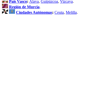
País Vasco
:
Álava
,
Guipúzcoa
,
Vizcaya
.
Región de Murcia
.
Ciudades Autónomas
:
Ceuta
,
Melilla
.