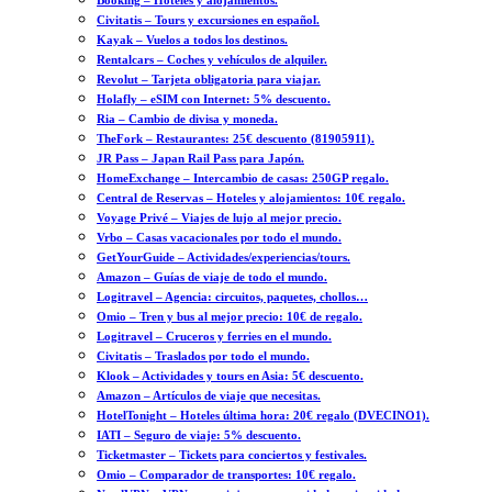
Booking – Hoteles y alojamientos.
Civitatis – Tours y excursiones en español.
Kayak – Vuelos a todos los destinos.
Rentalcars – Coches y vehículos de alquiler.
Revolut – Tarjeta obligatoria para viajar.
Holafly – eSIM con Internet: 5% descuento.
Ria – Cambio de divisa y moneda.
TheFork – Restaurantes: 25€ descuento (81905911).
JR Pass – Japan Rail Pass para Japón.
HomeExchange – Intercambio de casas: 250GP regalo.
Central de Reservas – Hoteles y alojamientos: 10€ regalo.
Voyage Privé – Viajes de lujo al mejor precio.
Vrbo – Casas vacacionales por todo el mundo.
GetYourGuide – Actividades/experiencias/tours.
Amazon – Guías de viaje de todo el mundo.
Logitravel – Agencia: circuitos, paquetes, chollos…
Omio – Tren y bus al mejor precio: 10€ de regalo.
Logitravel – Cruceros y ferries en el mundo.
Civitatis – Traslados por todo el mundo.
Klook – Actividades y tours en Asia: 5€ descuento.
Amazon – Artículos de viaje que necesitas.
HotelTonight – Hoteles última hora: 20€ regalo (DVECINO1).
IATI – Seguro de viaje: 5% descuento.
Ticketmaster – Tickets para conciertos y festivales.
Omio – Comparador de transportes: 10€ regalo.