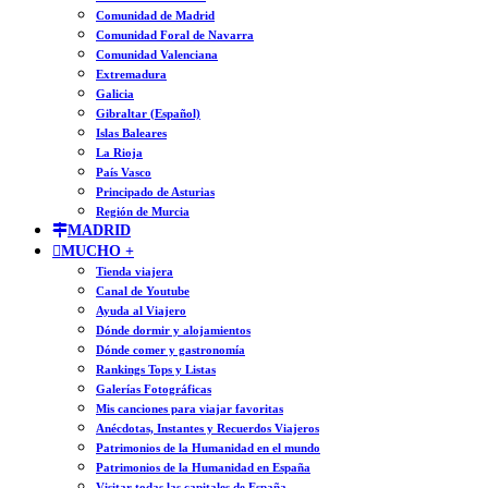
Comunidad de Madrid
Comunidad Foral de Navarra
Comunidad Valenciana
Extremadura
Galicia
Gibraltar (Español)
Islas Baleares
La Rioja
País Vasco
Principado de Asturias
Región de Murcia
MADRID
MUCHO +
Tienda viajera
Canal de Youtube
Ayuda al Viajero
Dónde dormir y alojamientos
Dónde comer y gastronomía
Rankings Tops y Listas
Galerías Fotográficas
Mis canciones para viajar favoritas
Anécdotas, Instantes y Recuerdos Viajeros
Patrimonios de la Humanidad en el mundo
Patrimonios de la Humanidad en España
Visitar todas las capitales de España