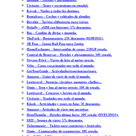
Booking – Hoteles y alojamientos.
Civitatis – Tours y excursiones en español.
Kayak – Vuelos a todos los destinos.
Rentalcars – Coches y vehículos de alquiler.
Revolut – Tarjeta obligatoria para viajar.
Holafly – eSIM con Internet: 5% descuento.
Ria – Cambio de divisa y moneda.
TheFork – Restaurantes: 25€ descuento (81905911).
JR Pass – Japan Rail Pass para Japón.
HomeExchange – Intercambio de casas: 250GP regalo.
Central de Reservas – Hoteles y alojamientos: 10€ regalo.
Voyage Privé – Viajes de lujo al mejor precio.
Vrbo – Casas vacacionales por todo el mundo.
GetYourGuide – Actividades/experiencias/tours.
Amazon – Guías de viaje de todo el mundo.
Logitravel – Agencia: circuitos, paquetes, chollos…
Omio – Tren y bus al mejor precio: 10€ de regalo.
Logitravel – Cruceros y ferries en el mundo.
Civitatis – Traslados por todo el mundo.
Klook – Actividades y tours en Asia: 5€ descuento.
Amazon – Artículos de viaje que necesitas.
HotelTonight – Hoteles última hora: 20€ regalo (DVECINO1).
IATI – Seguro de viaje: 5% descuento.
Ticketmaster – Tickets para conciertos y festivales.
Omio – Comparador de transportes: 10€ regalo.