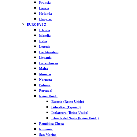
Francia
Grecia
Holanda
Hungría
EUROPA I-Z
Irlanda
Islandia
Italia
Letonia
Liechtenstein
Lituania
Luxemburgo
Malta
Mónaco
Noruega
Polonia
Portugal
Reino Unido
Escocia (Reino Unido)
Gibraltar (Español)
Inglaterra (Reino Unido)
Irlanda del Norte (Reino Unido)
República Checa
Rumanía
San Marino