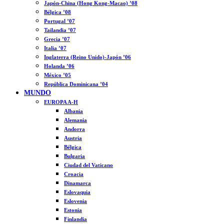
Japón-China (Hong Kong-Macao) ’08
Bélgica ’08
Portugal ’07
Tailandia ’07
Grecia ’07
Italia ’07
Inglaterra (Reino Unido)-Japón ’06
Holanda ’06
México ’05
República Dominicana ’04
MUNDO
EUROPA A-H
Albania
Alemania
Andorra
Austria
Bélgica
Bulgaria
Ciudad del Vaticano
Croacia
Dinamarca
Eslovaquia
Eslovenia
Estonia
Finlandia