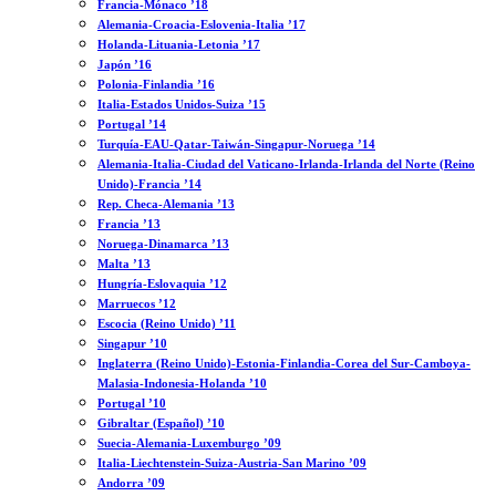
Francia-Mónaco ’18
Alemania-Croacia-Eslovenia-Italia ’17
Holanda-Lituania-Letonia ’17
Japón ’16
Polonia-Finlandia ’16
Italia-Estados Unidos-Suiza ’15
Portugal ’14
Turquía-EAU-Qatar-Taiwán-Singapur-Noruega ’14
Alemania-Italia-Ciudad del Vaticano-Irlanda-Irlanda del Norte (Reino
Unido)-Francia ’14
Rep. Checa-Alemania ’13
Francia ’13
Noruega-Dinamarca ’13
Malta ’13
Hungría-Eslovaquia ’12
Marruecos ’12
Escocia (Reino Unido) ’11
Singapur ’10
Inglaterra (Reino Unido)-Estonia-Finlandia-Corea del Sur-Camboya-
Malasia-Indonesia-Holanda ’10
Portugal ’10
Gibraltar (Español) ’10
Suecia-Alemania-Luxemburgo ’09
Italia-Liechtenstein-Suiza-Austria-San Marino ’09
Andorra ’09