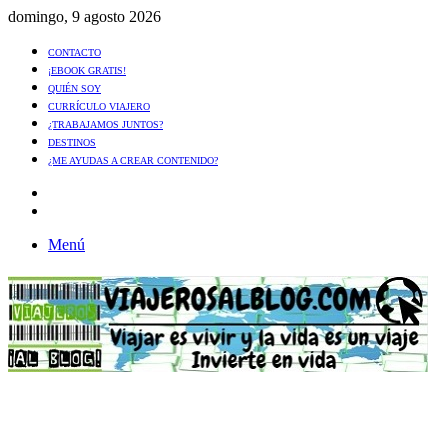
domingo, 9 agosto 2026
CONTACTO
¡EBOOK GRATIS!
QUIÉN SOY
CURRÍCULO VIAJERO
¿TRABAJAMOS JUNTOS?
DESTINOS
¿ME AYUDAS A CREAR CONTENIDO?
Artículo
al
Buscar
azar
Menú