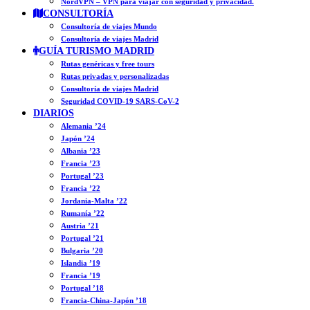
NordVPN – VPN para viajar con seguridad y privacidad.
CONSULTORÍA
Consultoría de viajes Mundo
Consultoría de viajes Madrid
GUÍA TURISMO MADRID
Rutas genéricas y free tours
Rutas privadas y personalizadas
Consultoría de viajes Madrid
Seguridad COVID-19 SARS-CoV-2
DIARIOS
Alemania ’24
Japón ’24
Albania ’23
Francia ’23
Portugal ’23
Francia ’22
Jordania-Malta ’22
Rumanía ’22
Austria ’21
Portugal ’21
Bulgaria ’20
Islandia ’19
Francia ’19
Portugal ’18
Francia-China-Japón ’18