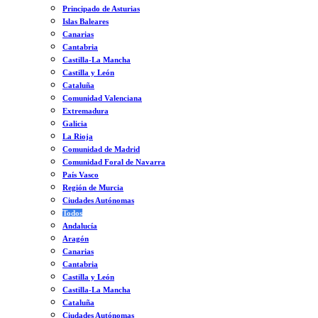
Principado de Asturias
Islas Baleares
Canarias
Cantabria
Castilla-La Mancha
Castilla y León
Cataluña
Comunidad Valenciana
Extremadura
Galicia
La Rioja
Comunidad de Madrid
Comunidad Foral de Navarra
País Vasco
Región de Murcia
Ciudades Autónomas
Todos
Andalucía
Aragón
Canarias
Cantabria
Castilla y León
Castilla-La Mancha
Cataluña
Ciudades Autónomas