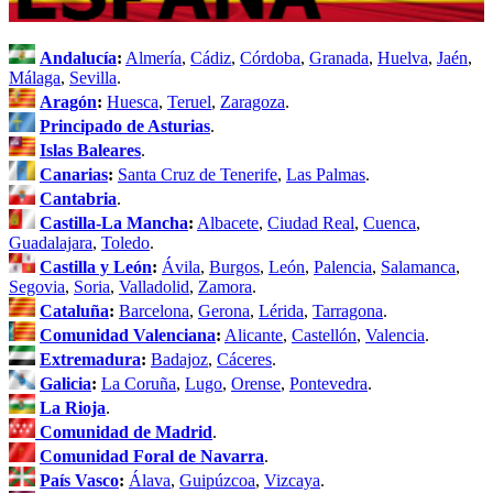
Andalucía
:
Almería
,
Cádiz
,
Córdoba
,
Granada
,
Huelva
,
Jaén
,
Málaga
,
Sevilla
.
Aragón
:
Huesca
,
Teruel
,
Zaragoza
.
Principado de Asturias
.
Islas Baleares
.
Canarias
:
Santa Cruz de Tenerife
,
Las Palmas
.
Cantabria
.
Castilla-La Mancha
:
Albacete
,
Ciudad Real
,
Cuenca
,
Guadalajara
,
Toledo
.
Castilla y León
:
Ávila
,
Burgos
,
León
,
Palencia
,
Salamanca
,
Segovia
,
Soria
,
Valladolid
,
Zamora
.
Cataluña
:
Barcelona
,
Gerona
,
Lérida
,
Tarragona
.
Comunidad Valenciana
:
Alicante
,
Castellón
,
Valencia
.
Extremadura
:
Badajoz
,
Cáceres
.
Galicia
:
La Coruña
,
Lugo
,
Orense
,
Pontevedra
.
La Rioja
.
Comunidad de Madrid
.
Comunidad Foral de Navarra
.
País Vasco
:
Álava
,
Guipúzcoa
,
Vizcaya
.