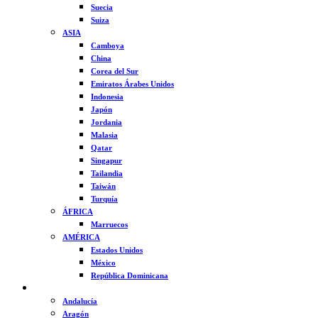
Suecia
Suiza
ASIA
Camboya
China
Corea del Sur
Emiratos Árabes Unidos
Indonesia
Japón
Jordania
Malasia
Qatar
Singapur
Tailandia
Taiwán
Turquía
ÁFRICA
Marruecos
AMÉRICA
Estados Unidos
México
República Dominicana
ESPAÑA
Andalucía
Aragón