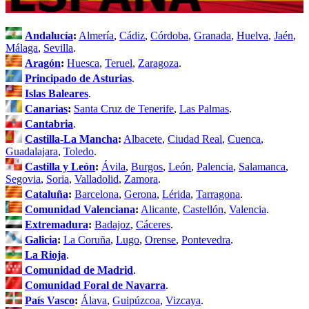
Andalucía
:
Almería
,
Cádiz
,
Córdoba
,
Granada
,
Huelva
,
Jaén
,
Málaga
,
Sevilla
.
Aragón
:
Huesca
,
Teruel
,
Zaragoza
.
Principado de Asturias
.
Islas Baleares
.
Canarias
:
Santa Cruz de Tenerife
,
Las Palmas
.
Cantabria
.
Castilla-La Mancha
:
Albacete
,
Ciudad Real
,
Cuenca
,
Guadalajara
,
Toledo
.
Castilla y León
:
Ávila
,
Burgos
,
León
,
Palencia
,
Salamanca
,
Segovia
,
Soria
,
Valladolid
,
Zamora
.
Cataluña
:
Barcelona
,
Gerona
,
Lérida
,
Tarragona
.
Comunidad Valenciana
:
Alicante
,
Castellón
,
Valencia
.
Extremadura
:
Badajoz
,
Cáceres
.
Galicia
:
La Coruña
,
Lugo
,
Orense
,
Pontevedra
.
La Rioja
.
Comunidad de Madrid
.
Comunidad Foral de Navarra
.
País Vasco
:
Álava
,
Guipúzcoa
,
Vizcaya
.