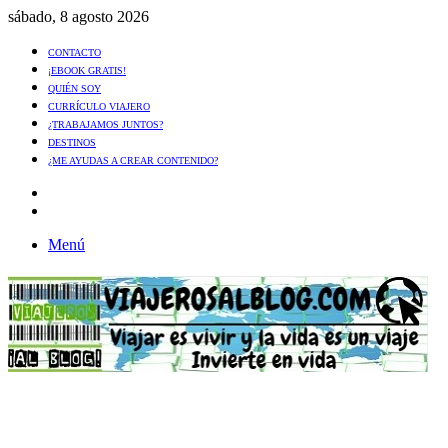
sábado, 8 agosto 2026
CONTACTO
¡EBOOK GRATIS!
QUIÉN SOY
CURRÍCULO VIAJERO
¿TRABAJAMOS JUNTOS?
DESTINOS
¿ME AYUDAS A CREAR CONTENIDO?
Artículo
al
Buscar
azar
Menú