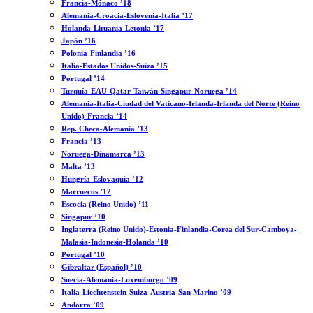
Francia-Mónaco ’18
Alemania-Croacia-Eslovenia-Italia ’17
Holanda-Lituania-Letonia ’17
Japón ’16
Polonia-Finlandia ’16
Italia-Estados Unidos-Suiza ’15
Portugal ’14
Turquía-EAU-Qatar-Taiwán-Singapur-Noruega ’14
Alemania-Italia-Ciudad del Vaticano-Irlanda-Irlanda del Norte (Reino
Unido)-Francia ’14
Rep. Checa-Alemania ’13
Francia ’13
Noruega-Dinamarca ’13
Malta ’13
Hungría-Eslovaquia ’12
Marruecos ’12
Escocia (Reino Unido) ’11
Singapur ’10
Inglaterra (Reino Unido)-Estonia-Finlandia-Corea del Sur-Camboya-
Malasia-Indonesia-Holanda ’10
Portugal ’10
Gibraltar (Español) ’10
Suecia-Alemania-Luxemburgo ’09
Italia-Liechtenstein-Suiza-Austria-San Marino ’09
Andorra ’09