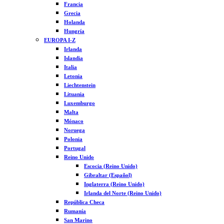
Francia
Grecia
Holanda
Hungría
EUROPA I-Z
Irlanda
Islandia
Italia
Letonia
Liechtenstein
Lituania
Luxemburgo
Malta
Mónaco
Noruega
Polonia
Portugal
Reino Unido
Escocia (Reino Unido)
Gibraltar (Español)
Inglaterra (Reino Unido)
Irlanda del Norte (Reino Unido)
República Checa
Rumanía
San Marino