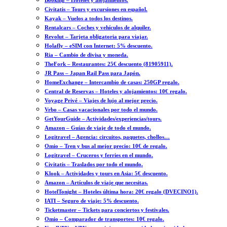
Booking – Hoteles y alojamientos.
Civitatis – Tours y excursiones en español.
Kayak – Vuelos a todos los destinos.
Rentalcars – Coches y vehículos de alquiler.
Revolut – Tarjeta obligatoria para viajar.
Holafly – eSIM con Internet: 5% descuento.
Ria – Cambio de divisa y moneda.
TheFork – Restaurantes: 25€ descuento (81905911).
JR Pass – Japan Rail Pass para Japón.
HomeExchange – Intercambio de casas: 250GP regalo.
Central de Reservas – Hoteles y alojamientos: 10€ regalo.
Voyage Privé – Viajes de lujo al mejor precio.
Vrbo – Casas vacacionales por todo el mundo.
GetYourGuide – Actividades/experiencias/tours.
Amazon – Guías de viaje de todo el mundo.
Logitravel – Agencia: circuitos, paquetes, chollos…
Omio – Tren y bus al mejor precio: 10€ de regalo.
Logitravel – Cruceros y ferries en el mundo.
Civitatis – Traslados por todo el mundo.
Klook – Actividades y tours en Asia: 5€ descuento.
Amazon – Artículos de viaje que necesitas.
HotelTonight – Hoteles última hora: 20€ regalo (DVECINO1).
IATI – Seguro de viaje: 5% descuento.
Ticketmaster – Tickets para conciertos y festivales.
Omio – Comparador de transportes: 10€ regalo.