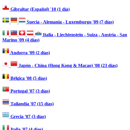
Gibraltar (Español) '10 (1 día)
Suecia - Alemania - Luxemburgo '09 (7 días)
Italia - Liechtenstein - Suiza - Austria - San
Marino '09 (4 días)
Andorra '09 (2 días)
Japón - China (Hong Kong & Macao) '08 (23 días)
Bélgica '08 (5 días)
Portugal '07 (3 días)
Tailandia '07 (15 días)
Grecia '07 (3 días)
Italia '07 (4 días)