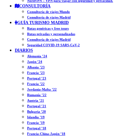
NordVPN – VPN para viajar con seguridad y privacidad.
CONSULTORÍA
Consultoría de viajes Mundo
Consultoría de viajes Madrid
GUÍA TURISMO MADRID
Rutas genéricas y free tours
Rutas privadas y personalizadas
Consultoría de viajes Madrid
Seguridad COVID-19 SARS-CoV-2
DIARIOS
Alemania ’24
Japón ’24
Albania ’23
Francia ’23
Portugal ’23
Francia ’22
Jordania-Malta ’22
Rumanía ’22
Austria ’21
Portugal ’21
Bulgaria ’20
Islandia ’19
Francia ’19
Portugal ’18
Francia-China-Japón ’18