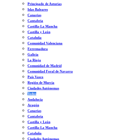
Principado de Asturias
Islas Baleares
Canarias
Cantabria
Castilla-La Mancha
Castilla y León
Cataluña
Comunidad Valenciana
Extremadura
Galicia
La Rioja
Comunidad de Madrid
Comunidad Foral de Navarra
País Vasco
Región de Murcia
Ciudades Autónomas
Todos
Andalucía
Aragón
Canarias
Cantabria
Castilla y León
Castilla-La Mancha
Cataluña
Ciudades Autónomas