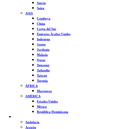
Suecia
Suiza
ASIA
Camboya
China
Corea del Sur
Emiratos Árabes Unidos
Indonesia
Japón
Jordania
Malasia
Qatar
Singapur
Tailandia
Taiwán
Turquía
ÁFRICA
Marruecos
AMÉRICA
Estados Unidos
México
República Dominicana
ESPAÑA
Andalucía
Aragón