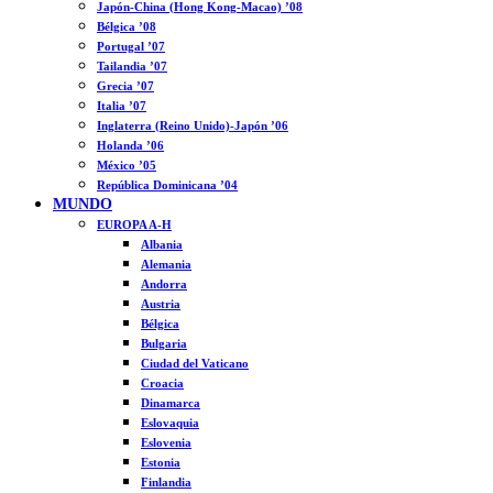
Japón-China (Hong Kong-Macao) ’08
Bélgica ’08
Portugal ’07
Tailandia ’07
Grecia ’07
Italia ’07
Inglaterra (Reino Unido)-Japón ’06
Holanda ’06
México ’05
República Dominicana ’04
MUNDO
EUROPA A-H
Albania
Alemania
Andorra
Austria
Bélgica
Bulgaria
Ciudad del Vaticano
Croacia
Dinamarca
Eslovaquia
Eslovenia
Estonia
Finlandia