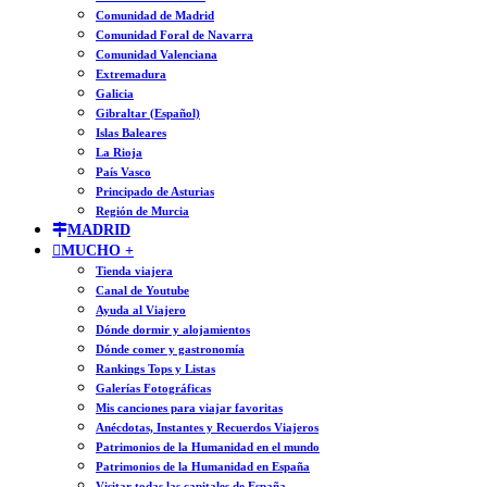
Comunidad de Madrid
Comunidad Foral de Navarra
Comunidad Valenciana
Extremadura
Galicia
Gibraltar (Español)
Islas Baleares
La Rioja
País Vasco
Principado de Asturias
Región de Murcia
MADRID
MUCHO +
Tienda viajera
Canal de Youtube
Ayuda al Viajero
Dónde dormir y alojamientos
Dónde comer y gastronomía
Rankings Tops y Listas
Galerías Fotográficas
Mis canciones para viajar favoritas
Anécdotas, Instantes y Recuerdos Viajeros
Patrimonios de la Humanidad en el mundo
Patrimonios de la Humanidad en España
Visitar todas las capitales de España