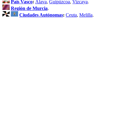
País Vasco
:
Álava
,
Guipúzcoa
,
Vizcaya
.
Región de Murcia
.
Ciudades Autónomas
:
Ceuta
,
Melilla
.