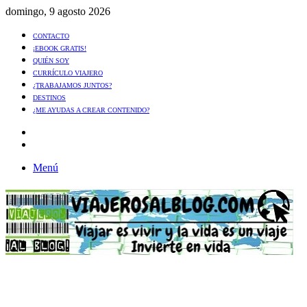
domingo, 9 agosto 2026
CONTACTO
¡EBOOK GRATIS!
QUIÉN SOY
CURRÍCULO VIAJERO
¿TRABAJAMOS JUNTOS?
DESTINOS
¿ME AYUDAS A CREAR CONTENIDO?
Artículo
al
Buscar
azar
Menú