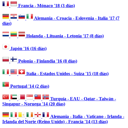
Francia - Mónaco '18 (3 días)
Alemania - Croacia - Eslovenia - Italia '17 (7
días)
Holanda - Lituania - Letonia '17 (8 días)
Japón '16 (16 días)
Polonia - Finlandia '16 (8 días)
Italia - Estados Unidos - Suiza '15 (18 días)
Portugal '14 (2 días)
Turquía - EAU - Qatar - Taiwán -
Singapur - Noruega '14 (20 días)
Alemania - Italia - Vaticano - Irlanda -
Irlanda del Norte (Reino Unido) - Francia '14 (13 días)