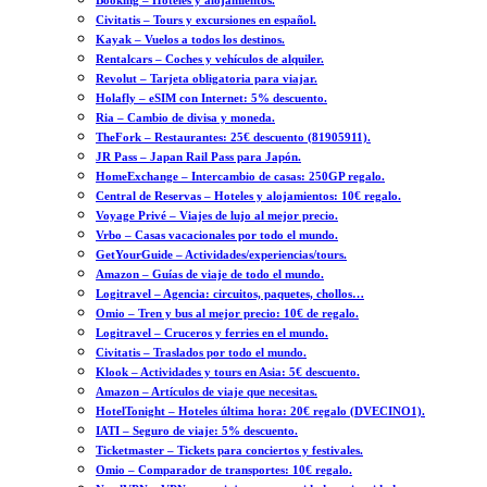
Booking – Hoteles y alojamientos.
Civitatis – Tours y excursiones en español.
Kayak – Vuelos a todos los destinos.
Rentalcars – Coches y vehículos de alquiler.
Revolut – Tarjeta obligatoria para viajar.
Holafly – eSIM con Internet: 5% descuento.
Ria – Cambio de divisa y moneda.
TheFork – Restaurantes: 25€ descuento (81905911).
JR Pass – Japan Rail Pass para Japón.
HomeExchange – Intercambio de casas: 250GP regalo.
Central de Reservas – Hoteles y alojamientos: 10€ regalo.
Voyage Privé – Viajes de lujo al mejor precio.
Vrbo – Casas vacacionales por todo el mundo.
GetYourGuide – Actividades/experiencias/tours.
Amazon – Guías de viaje de todo el mundo.
Logitravel – Agencia: circuitos, paquetes, chollos…
Omio – Tren y bus al mejor precio: 10€ de regalo.
Logitravel – Cruceros y ferries en el mundo.
Civitatis – Traslados por todo el mundo.
Klook – Actividades y tours en Asia: 5€ descuento.
Amazon – Artículos de viaje que necesitas.
HotelTonight – Hoteles última hora: 20€ regalo (DVECINO1).
IATI – Seguro de viaje: 5% descuento.
Ticketmaster – Tickets para conciertos y festivales.
Omio – Comparador de transportes: 10€ regalo.