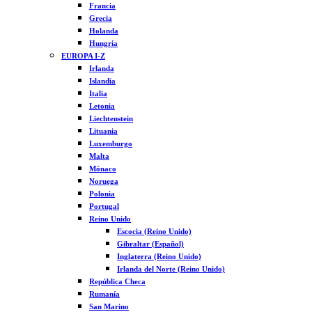
Francia
Grecia
Holanda
Hungría
EUROPA I-Z
Irlanda
Islandia
Italia
Letonia
Liechtenstein
Lituania
Luxemburgo
Malta
Mónaco
Noruega
Polonia
Portugal
Reino Unido
Escocia (Reino Unido)
Gibraltar (Español)
Inglaterra (Reino Unido)
Irlanda del Norte (Reino Unido)
República Checa
Rumanía
San Marino