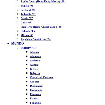
Japón-China (Hong Kong-Macao) ’08
Bélgica ’08
Portugal ’07
Tailandia ’07
Grecia ’07
Italia ’07
Inglaterra (Reino Unido)-Japón ’06
Holanda ’06
México ’05
República Dominicana ’04
MUNDO
EUROPA A-H
Albania
Alemania
Andorra
Austria
Bélgica
Bulgaria
Ciudad del Vaticano
Croacia
Dinamarca
Eslovaquia
Eslovenia
Estonia
Finlandia