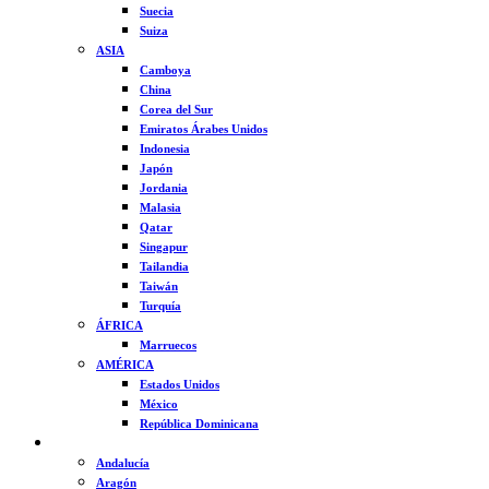
Suecia
Suiza
ASIA
Camboya
China
Corea del Sur
Emiratos Árabes Unidos
Indonesia
Japón
Jordania
Malasia
Qatar
Singapur
Tailandia
Taiwán
Turquía
ÁFRICA
Marruecos
AMÉRICA
Estados Unidos
México
República Dominicana
ESPAÑA
Andalucía
Aragón