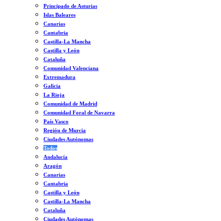
Principado de Asturias
Islas Baleares
Canarias
Cantabria
Castilla-La Mancha
Castilla y León
Cataluña
Comunidad Valenciana
Extremadura
Galicia
La Rioja
Comunidad de Madrid
Comunidad Foral de Navarra
País Vasco
Región de Murcia
Ciudades Autónomas
Todos
Andalucía
Aragón
Canarias
Cantabria
Castilla y León
Castilla-La Mancha
Cataluña
Ciudades Autónomas