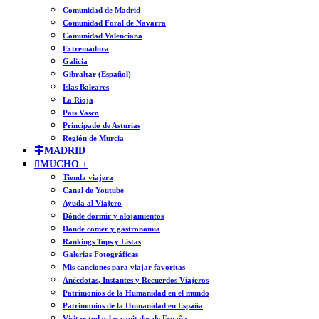
Comunidad de Madrid
Comunidad Foral de Navarra
Comunidad Valenciana
Extremadura
Galicia
Gibraltar (Español)
Islas Baleares
La Rioja
País Vasco
Principado de Asturias
Región de Murcia
MADRID
MUCHO +
Tienda viajera
Canal de Youtube
Ayuda al Viajero
Dónde dormir y alojamientos
Dónde comer y gastronomía
Rankings Tops y Listas
Galerías Fotográficas
Mis canciones para viajar favoritas
Anécdotas, Instantes y Recuerdos Viajeros
Patrimonios de la Humanidad en el mundo
Patrimonios de la Humanidad en España
Visitar todas las capitales de España