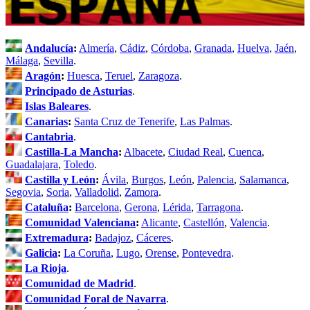
Andalucía
:
Almería
,
Cádiz
,
Córdoba
,
Granada
,
Huelva
,
Jaén
,
Málaga
,
Sevilla
.
Aragón
:
Huesca
,
Teruel
,
Zaragoza
.
Principado de Asturias
.
Islas Baleares
.
Canarias
:
Santa Cruz de Tenerife
,
Las Palmas
.
Cantabria
.
Castilla-La Mancha
:
Albacete
,
Ciudad Real
,
Cuenca
,
Guadalajara
,
Toledo
.
Castilla y León
:
Ávila
,
Burgos
,
León
,
Palencia
,
Salamanca
,
Segovia
,
Soria
,
Valladolid
,
Zamora
.
Cataluña
:
Barcelona
,
Gerona
,
Lérida
,
Tarragona
.
Comunidad Valenciana
:
Alicante
,
Castellón
,
Valencia
.
Extremadura
:
Badajoz
,
Cáceres
.
Galicia
:
La Coruña
,
Lugo
,
Orense
,
Pontevedra
.
La Rioja
.
Comunidad de Madrid
.
Comunidad Foral de Navarra
.