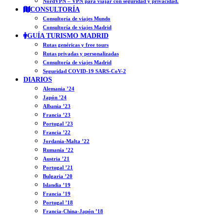
NordVPN – VPN para viajar con seguridad y privacidad.
CONSULTORÍA
Consultoría de viajes Mundo
Consultoría de viajes Madrid
GUÍA TURISMO MADRID
Rutas genéricas y free tours
Rutas privadas y personalizadas
Consultoría de viajes Madrid
Seguridad COVID-19 SARS-CoV-2
DIARIOS
Alemania ’24
Japón ’24
Albania ’23
Francia ’23
Portugal ’23
Francia ’22
Jordania-Malta ’22
Rumanía ’22
Austria ’21
Portugal ’21
Bulgaria ’20
Islandia ’19
Francia ’19
Portugal ’18
Francia-China-Japón ’18