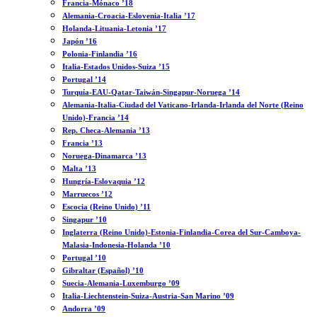
Francia-Mónaco ’18
Alemania-Croacia-Eslovenia-Italia ’17
Holanda-Lituania-Letonia ’17
Japón ’16
Polonia-Finlandia ’16
Italia-Estados Unidos-Suiza ’15
Portugal ’14
Turquía-EAU-Qatar-Taiwán-Singapur-Noruega ’14
Alemania-Italia-Ciudad del Vaticano-Irlanda-Irlanda del Norte (Reino
Unido)-Francia ’14
Rep. Checa-Alemania ’13
Francia ’13
Noruega-Dinamarca ’13
Malta ’13
Hungría-Eslovaquia ’12
Marruecos ’12
Escocia (Reino Unido) ’11
Singapur ’10
Inglaterra (Reino Unido)-Estonia-Finlandia-Corea del Sur-Camboya-
Malasia-Indonesia-Holanda ’10
Portugal ’10
Gibraltar (Español) ’10
Suecia-Alemania-Luxemburgo ’09
Italia-Liechtenstein-Suiza-Austria-San Marino ’09
Andorra ’09