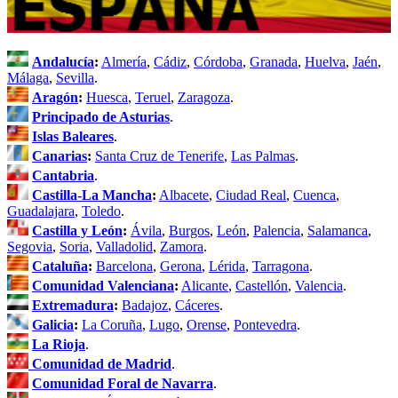
Andalucía
:
Almería
,
Cádiz
,
Córdoba
,
Granada
,
Huelva
,
Jaén
,
Málaga
,
Sevilla
.
Aragón
:
Huesca
,
Teruel
,
Zaragoza
.
Principado de Asturias
.
Islas Baleares
.
Canarias
:
Santa Cruz de Tenerife
,
Las Palmas
.
Cantabria
.
Castilla-La Mancha
:
Albacete
,
Ciudad Real
,
Cuenca
,
Guadalajara
,
Toledo
.
Castilla y León
:
Ávila
,
Burgos
,
León
,
Palencia
,
Salamanca
,
Segovia
,
Soria
,
Valladolid
,
Zamora
.
Cataluña
:
Barcelona
,
Gerona
,
Lérida
,
Tarragona
.
Comunidad Valenciana
:
Alicante
,
Castellón
,
Valencia
.
Extremadura
:
Badajoz
,
Cáceres
.
Galicia
:
La Coruña
,
Lugo
,
Orense
,
Pontevedra
.
La Rioja
.
Comunidad de Madrid
.
Comunidad Foral de Navarra
.