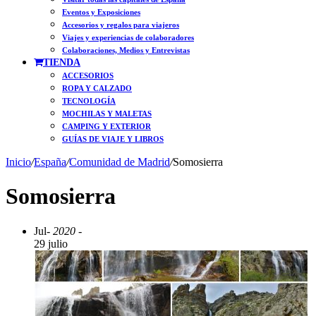
Eventos y Exposiciones
Accesorios y regalos para viajeros
Viajes y experiencias de colaboradores
Colaboraciones, Medios y Entrevistas
TIENDA
ACCESORIOS
ROPA Y CALZADO
TECNOLOGÍA
MOCHILAS Y MALETAS
CAMPING Y EXTERIOR
GUÍAS DE VIAJE Y LIBROS
Inicio
/
España
/
Comunidad de Madrid
/
Somosierra
Somosierra
Jul
- 2020 -
29 julio