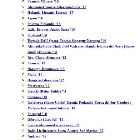
Francia-Mónaco ’18
Alemania-Croacia-Eslovenia-Italia ’17
Holanda-Lituania-Letonia ’17
Japón ’16
Polonia-Finlandia ’16
Italia-Estados Unidos-Suiza ’15
Portugal ’14
Turquía-EAU-Qatar-Taiwán-Singapur-Noruega ’14
Alemania-Italia-Ciudad del Vaticano-Irlanda-Irlanda del Norte (Reino
Unido)-Francia ’14
Rep. Checa-Alemania ’13
Francia ’13
Noruega-Dinamarca ’13
Malta ’13
Hungría-Eslovaquia ’12
Marruecos ’12
Escocia (Reino Unido) ’11
Singapur ’10
Inglaterra (Reino Unido)-Estonia-Finlandia-Corea del Sur-Camboya-
Malasia-Indonesia-Holanda ’10
Portugal ’10
Gibraltar (Español) ’10
Suecia-Alemania-Luxemburgo ’09
Italia-Liechtenstein-Suiza-Austria-San Marino ’09
Andorra ’09