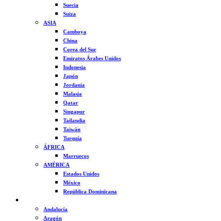
Suecia
Suiza
ASIA
Camboya
China
Corea del Sur
Emiratos Árabes Unidos
Indonesia
Japón
Jordania
Malasia
Qatar
Singapur
Tailandia
Taiwán
Turquía
ÁFRICA
Marruecos
AMÉRICA
Estados Unidos
México
República Dominicana
ESPAÑA
Andalucía
Aragón