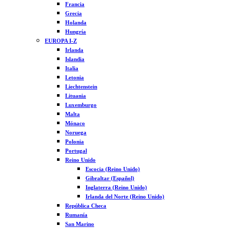
Francia
Grecia
Holanda
Hungría
EUROPA I-Z
Irlanda
Islandia
Italia
Letonia
Liechtenstein
Lituania
Luxemburgo
Malta
Mónaco
Noruega
Polonia
Portugal
Reino Unido
Escocia (Reino Unido)
Gibraltar (Español)
Inglaterra (Reino Unido)
Irlanda del Norte (Reino Unido)
República Checa
Rumanía
San Marino