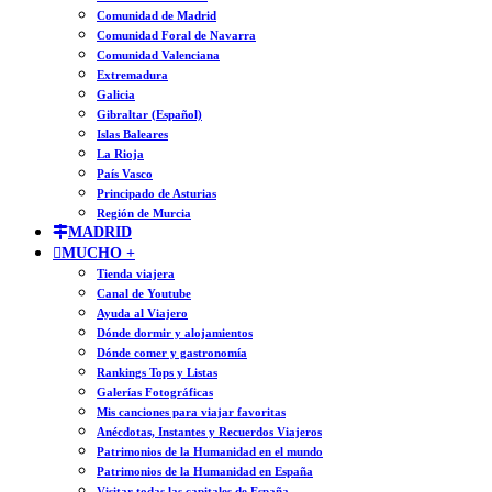
Comunidad de Madrid
Comunidad Foral de Navarra
Comunidad Valenciana
Extremadura
Galicia
Gibraltar (Español)
Islas Baleares
La Rioja
País Vasco
Principado de Asturias
Región de Murcia
MADRID
MUCHO +
Tienda viajera
Canal de Youtube
Ayuda al Viajero
Dónde dormir y alojamientos
Dónde comer y gastronomía
Rankings Tops y Listas
Galerías Fotográficas
Mis canciones para viajar favoritas
Anécdotas, Instantes y Recuerdos Viajeros
Patrimonios de la Humanidad en el mundo
Patrimonios de la Humanidad en España
Visitar todas las capitales de España