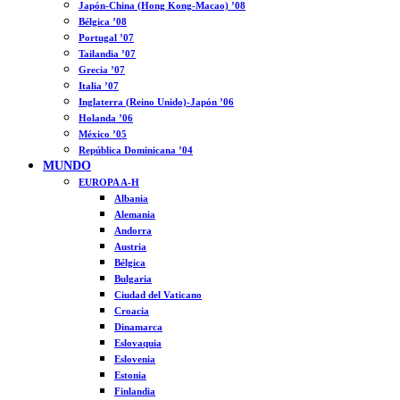
Japón-China (Hong Kong-Macao) ’08
Bélgica ’08
Portugal ’07
Tailandia ’07
Grecia ’07
Italia ’07
Inglaterra (Reino Unido)-Japón ’06
Holanda ’06
México ’05
República Dominicana ’04
MUNDO
EUROPA A-H
Albania
Alemania
Andorra
Austria
Bélgica
Bulgaria
Ciudad del Vaticano
Croacia
Dinamarca
Eslovaquia
Eslovenia
Estonia
Finlandia