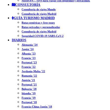
NordVPN – VPN para viajar con seguridad y privacidad.
CONSULTORÍA
Consultoría de viajes Mundo
Consultoría de viajes Madrid
GUÍA TURISMO MADRID
Rutas genéricas y free tours
Rutas privadas y personalizadas
Consultoría de viajes Madrid
Seguridad COVID-19 SARS-CoV-2
DIARIOS
Alemania ’24
Japón ’24
Albania ’23
Francia ’23
Portugal ’23
Francia ’22
Jordania-Malta ’22
Rumanía ’22
Austria ’21
Portugal ’21
Bulgaria ’20
Islandia ’19
Francia ’19
Portugal ’18
Francia-China-Japón ’18