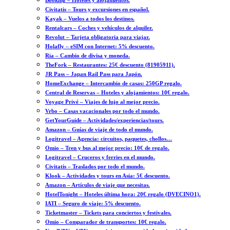
Booking – Hoteles y alojamientos.
Civitatis – Tours y excursiones en español.
Kayak – Vuelos a todos los destinos.
Rentalcars – Coches y vehículos de alquiler.
Revolut – Tarjeta obligatoria para viajar.
Holafly – eSIM con Internet: 5% descuento.
Ria – Cambio de divisa y moneda.
TheFork – Restaurantes: 25€ descuento (81905911).
JR Pass – Japan Rail Pass para Japón.
HomeExchange – Intercambio de casas: 250GP regalo.
Central de Reservas – Hoteles y alojamientos: 10€ regalo.
Voyage Privé – Viajes de lujo al mejor precio.
Vrbo – Casas vacacionales por todo el mundo.
GetYourGuide – Actividades/experiencias/tours.
Amazon – Guías de viaje de todo el mundo.
Logitravel – Agencia: circuitos, paquetes, chollos…
Omio – Tren y bus al mejor precio: 10€ de regalo.
Logitravel – Cruceros y ferries en el mundo.
Civitatis – Traslados por todo el mundo.
Klook – Actividades y tours en Asia: 5€ descuento.
Amazon – Artículos de viaje que necesitas.
HotelTonight – Hoteles última hora: 20€ regalo (DVECINO1).
IATI – Seguro de viaje: 5% descuento.
Ticketmaster – Tickets para conciertos y festivales.
Omio – Comparador de transportes: 10€ regalo.