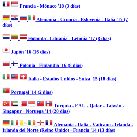
Francia - Mónaco '18 (3 días)
Alemania - Croacia - Eslovenia - Italia '17 (7
días)
Holanda - Lituania - Letonia '17 (8 días)
Japón '16 (16 días)
Polonia - Finlandia '16 (8 días)
Italia - Estados Unidos - Suiza '15 (18 días)
Portugal '14 (2 días)
Turquía - EAU - Qatar - Taiwán -
Singapur - Noruega '14 (20 días)
Alemania - Italia - Vaticano - Irlanda -
Irlanda del Norte (Reino Unido) - Francia '14 (13 días)