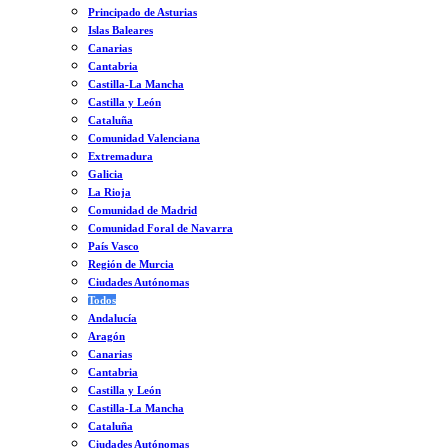
Principado de Asturias
Islas Baleares
Canarias
Cantabria
Castilla-La Mancha
Castilla y León
Cataluña
Comunidad Valenciana
Extremadura
Galicia
La Rioja
Comunidad de Madrid
Comunidad Foral de Navarra
País Vasco
Región de Murcia
Ciudades Autónomas
Todos
Andalucía
Aragón
Canarias
Cantabria
Castilla y León
Castilla-La Mancha
Cataluña
Ciudades Autónomas