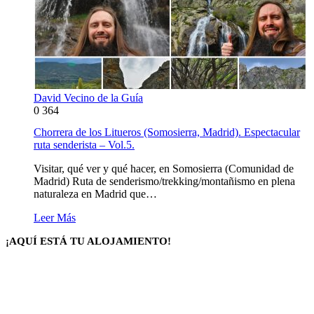
David Vecino de la Guía
0
364
Chorrera de los Litueros (Somosierra, Madrid). Espectacular
ruta senderista – Vol.5.
Visitar, qué ver y qué hacer, en Somosierra (Comunidad de
Madrid) Ruta de senderismo/trekking/montañismo en plena
naturaleza en Madrid que…
Leer Más
¡AQUÍ ESTÁ TU ALOJAMIENTO!