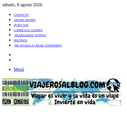
sábado, 8 agosto 2026
CONTACTO
¡EBOOK GRATIS!
QUIÉN SOY
CURRÍCULO VIAJERO
¿TRABAJAMOS JUNTOS?
DESTINOS
¿ME AYUDAS A CREAR CONTENIDO?
Artículo
al
Buscar
azar
Menú