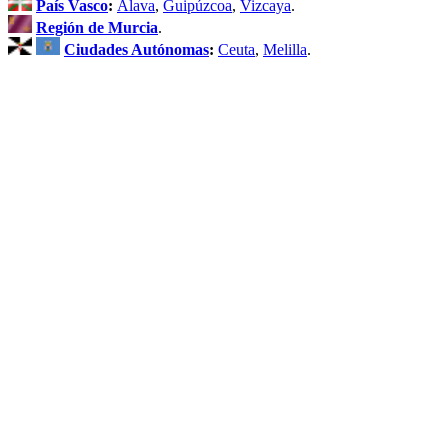
País Vasco
:
Álava
,
Guipúzcoa
,
Vizcaya
.
Región de Murcia
.
Ciudades Autónomas
:
Ceuta
,
Melilla
.