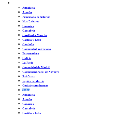
ESPAÑA
Andalucía
Aragón
Principado de Asturias
Islas Baleares
Canarias
Cantabria
Castilla-La Mancha
Castilla y León
Cataluña
Comunidad Valenciana
Extremadura
Galicia
La Rioja
Comunidad de Madrid
Comunidad Foral de Navarra
País Vasco
Región de Murcia
Ciudades Autónomas
Todos
Andalucía
Aragón
Canarias
Cantabria
Castilla y León