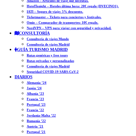
Amazon – Artículos de viaje que necesitas.
HotelTonight – Hoteles última hora: 20€ regalo (DVECINO1).
IATI – Seguro de viaje: 5% descuento.
Ticketmaster – Tickets para conciertos y festivales.
Omio – Comparador de transportes: 10€ regalo.
NordVPN – VPN para viajar con seguridad y privacidad.
CONSULTORÍA
Consultoría de viajes Mundo
Consultoría de viajes Madrid
GUÍA TURISMO MADRID
Rutas genéricas y free tours
Rutas privadas y personalizadas
Consultoría de viajes Madrid
Seguridad COVID-19 SARS-CoV-2
DIARIOS
Alemania ’24
Japón ’24
Albania ’23
Francia ’23
Portugal ’23
Francia ’22
Jordania-Malta ’22
Rumanía ’22
Austria ’21
Portugal ’21