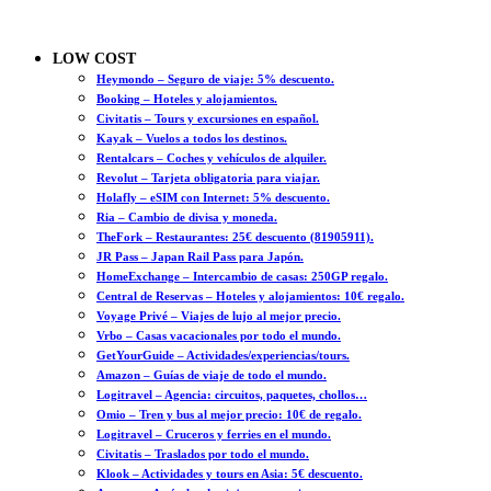
LOW COST
Heymondo – Seguro de viaje: 5% descuento.
Booking – Hoteles y alojamientos.
Civitatis – Tours y excursiones en español.
Kayak – Vuelos a todos los destinos.
Rentalcars – Coches y vehículos de alquiler.
Revolut – Tarjeta obligatoria para viajar.
Holafly – eSIM con Internet: 5% descuento.
Ria – Cambio de divisa y moneda.
TheFork – Restaurantes: 25€ descuento (81905911).
JR Pass – Japan Rail Pass para Japón.
HomeExchange – Intercambio de casas: 250GP regalo.
Central de Reservas – Hoteles y alojamientos: 10€ regalo.
Voyage Privé – Viajes de lujo al mejor precio.
Vrbo – Casas vacacionales por todo el mundo.
GetYourGuide – Actividades/experiencias/tours.
Amazon – Guías de viaje de todo el mundo.
Logitravel – Agencia: circuitos, paquetes, chollos…
Omio – Tren y bus al mejor precio: 10€ de regalo.
Logitravel – Cruceros y ferries en el mundo.
Civitatis – Traslados por todo el mundo.
Klook – Actividades y tours en Asia: 5€ descuento.