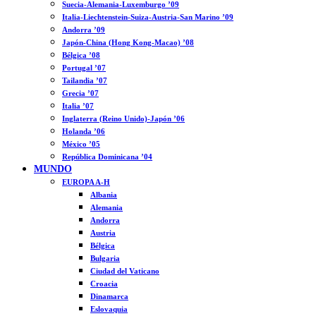
Suecia-Alemania-Luxemburgo ’09
Italia-Liechtenstein-Suiza-Austria-San Marino ’09
Andorra ’09
Japón-China (Hong Kong-Macao) ’08
Bélgica ’08
Portugal ’07
Tailandia ’07
Grecia ’07
Italia ’07
Inglaterra (Reino Unido)-Japón ’06
Holanda ’06
México ’05
República Dominicana ’04
MUNDO
EUROPA A-H
Albania
Alemania
Andorra
Austria
Bélgica
Bulgaria
Ciudad del Vaticano
Croacia
Dinamarca
Eslovaquia