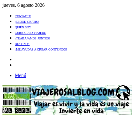
jueves, 6 agosto 2026
CONTACTO
¡EBOOK GRATIS!
QUIÉN SOY
CURRÍCULO VIAJERO
¿TRABAJAMOS JUNTOS?
DESTINOS
¿ME AYUDAS A CREAR CONTENIDO?
Artículo
al
Buscar
azar
Menú