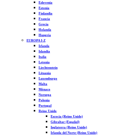
Eslovenia
Estonia
Finlandia
Francia
Grecia
Holanda
Hungría
EUROPA I-Z
Irlanda
Islandia
Italia
Letonia
Liechtenstein
Lituania
Luxemburgo
Malta
Mónaco
Noruega
Polonia
Portugal
Reino Unido
Escocia (Reino Unido)
Gibraltar (Español)
Inglaterra (Reino Unido)
Irlanda del Norte (Reino Unido)