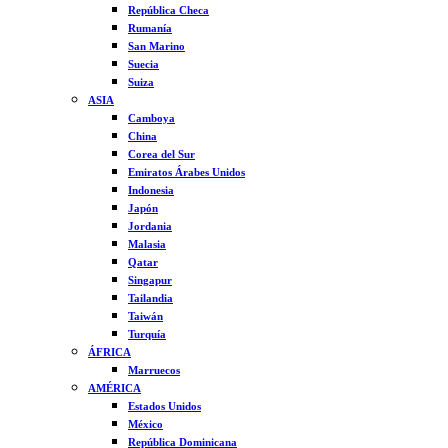
República Checa
Rumanía
San Marino
Suecia
Suiza
ASIA
Camboya
China
Corea del Sur
Emiratos Árabes Unidos
Indonesia
Japón
Jordania
Malasia
Qatar
Singapur
Tailandia
Taiwán
Turquía
ÁFRICA
Marruecos
AMÉRICA
Estados Unidos
México
República Dominicana