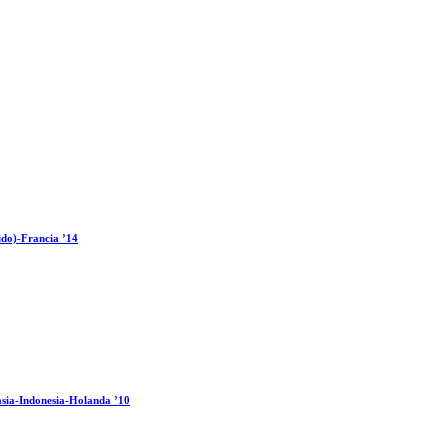
ido)-Francia ’14
sia-Indonesia-Holanda ’10