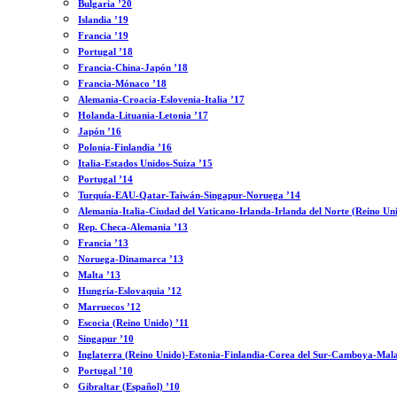
Bulgaria ’20
Islandia ’19
Francia ’19
Portugal ’18
Francia-China-Japón ’18
Francia-Mónaco ’18
Alemania-Croacia-Eslovenia-Italia ’17
Holanda-Lituania-Letonia ’17
Japón ’16
Polonia-Finlandia ’16
Italia-Estados Unidos-Suiza ’15
Portugal ’14
Turquía-EAU-Qatar-Taiwán-Singapur-Noruega ’14
Alemania-Italia-Ciudad del Vaticano-Irlanda-Irlanda del Norte (Reino Un
Rep. Checa-Alemania ’13
Francia ’13
Noruega-Dinamarca ’13
Malta ’13
Hungría-Eslovaquia ’12
Marruecos ’12
Escocia (Reino Unido) ’11
Singapur ’10
Inglaterra (Reino Unido)-Estonia-Finlandia-Corea del Sur-Camboya-Mala
Portugal ’10
Gibraltar (Español) ’10