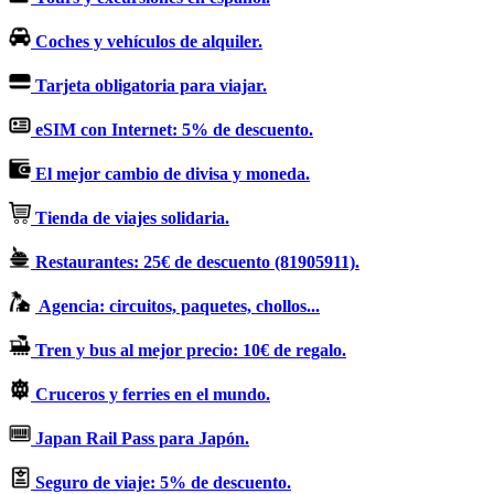
Coches y vehículos de alquiler.
Tarjeta obligatoria para viajar.
eSIM con Internet: 5% de descuento.
El mejor cambio de divisa y moneda.
Tienda de viajes solidaria.
Restaurantes: 25€ de descuento (81905911).
Agencia: circuitos, paquetes, chollos...
Tren y bus al mejor precio: 10€ de regalo.
Cruceros y ferries en el mundo.
Japan Rail Pass para Japón.
Seguro de viaje: 5% de descuento.