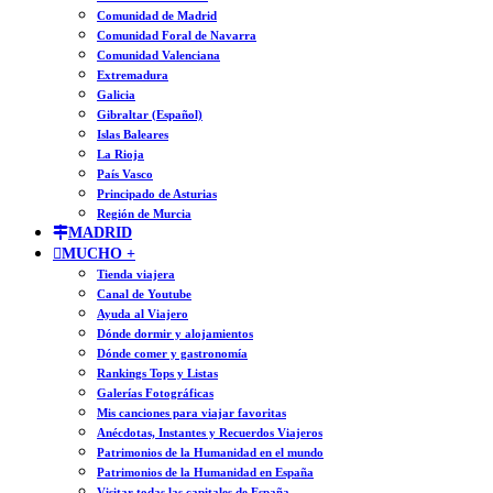
Comunidad de Madrid
Comunidad Foral de Navarra
Comunidad Valenciana
Extremadura
Galicia
Gibraltar (Español)
Islas Baleares
La Rioja
País Vasco
Principado de Asturias
Región de Murcia
MADRID
MUCHO +
Tienda viajera
Canal de Youtube
Ayuda al Viajero
Dónde dormir y alojamientos
Dónde comer y gastronomía
Rankings Tops y Listas
Galerías Fotográficas
Mis canciones para viajar favoritas
Anécdotas, Instantes y Recuerdos Viajeros
Patrimonios de la Humanidad en el mundo
Patrimonios de la Humanidad en España
Visitar todas las capitales de España