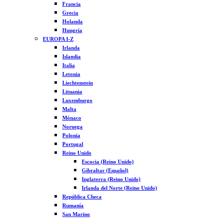
Francia
Grecia
Holanda
Hungría
EUROPA I-Z
Irlanda
Islandia
Italia
Letonia
Liechtenstein
Lituania
Luxemburgo
Malta
Mónaco
Noruega
Polonia
Portugal
Reino Unido
Escocia (Reino Unido)
Gibraltar (Español)
Inglaterra (Reino Unido)
Irlanda del Norte (Reino Unido)
República Checa
Rumanía
San Marino