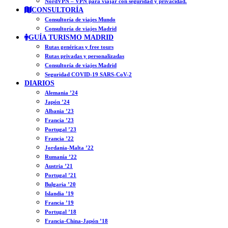
NordVPN – VPN para viajar con seguridad y privacidad.
CONSULTORÍA
Consultoría de viajes Mundo
Consultoría de viajes Madrid
GUÍA TURISMO MADRID
Rutas genéricas y free tours
Rutas privadas y personalizadas
Consultoría de viajes Madrid
Seguridad COVID-19 SARS-CoV-2
DIARIOS
Alemania ’24
Japón ’24
Albania ’23
Francia ’23
Portugal ’23
Francia ’22
Jordania-Malta ’22
Rumanía ’22
Austria ’21
Portugal ’21
Bulgaria ’20
Islandia ’19
Francia ’19
Portugal ’18
Francia-China-Japón ’18