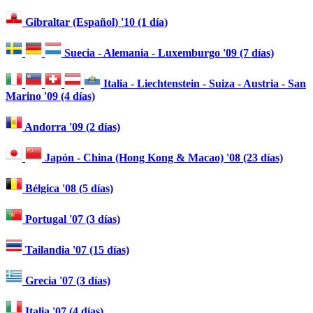
Gibraltar (Español) '10 (1 día)
Suecia - Alemania - Luxemburgo '09 (7 días)
Italia - Liechtenstein - Suiza - Austria - San
Marino '09 (4 días)
Andorra '09 (2 días)
Japón - China (Hong Kong & Macao) '08 (23 días)
Bélgica '08 (5 días)
Portugal '07 (3 días)
Tailandia '07 (15 días)
Grecia '07 (3 días)
Italia '07 (4 días)