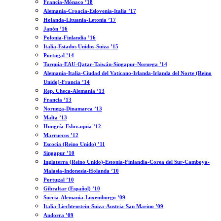
Francia-Mónaco ’18
Alemania-Croacia-Eslovenia-Italia ’17
Holanda-Lituania-Letonia ’17
Japón ’16
Polonia-Finlandia ’16
Italia-Estados Unidos-Suiza ’15
Portugal ’14
Turquía-EAU-Qatar-Taiwán-Singapur-Noruega ’14
Alemania-Italia-Ciudad del Vaticano-Irlanda-Irlanda del Norte (Reino
Unido)-Francia ’14
Rep. Checa-Alemania ’13
Francia ’13
Noruega-Dinamarca ’13
Malta ’13
Hungría-Eslovaquia ’12
Marruecos ’12
Escocia (Reino Unido) ’11
Singapur ’10
Inglaterra (Reino Unido)-Estonia-Finlandia-Corea del Sur-Camboya-
Malasia-Indonesia-Holanda ’10
Portugal ’10
Gibraltar (Español) ’10
Suecia-Alemania-Luxemburgo ’09
Italia-Liechtenstein-Suiza-Austria-San Marino ’09
Andorra ’09