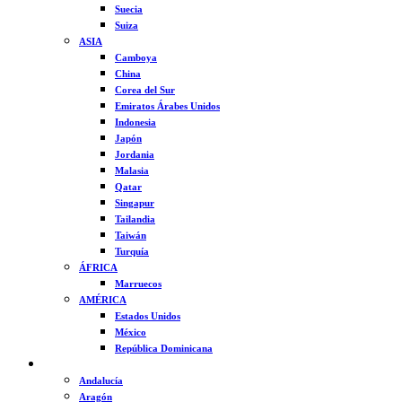
Suecia
Suiza
ASIA
Camboya
China
Corea del Sur
Emiratos Árabes Unidos
Indonesia
Japón
Jordania
Malasia
Qatar
Singapur
Tailandia
Taiwán
Turquía
ÁFRICA
Marruecos
AMÉRICA
Estados Unidos
México
República Dominicana
ESPAÑA
Andalucía
Aragón