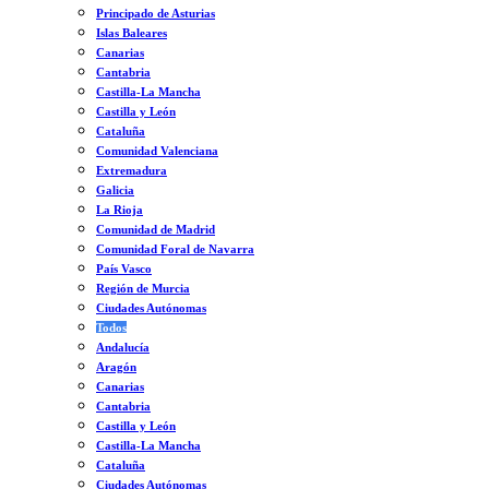
Principado de Asturias
Islas Baleares
Canarias
Cantabria
Castilla-La Mancha
Castilla y León
Cataluña
Comunidad Valenciana
Extremadura
Galicia
La Rioja
Comunidad de Madrid
Comunidad Foral de Navarra
País Vasco
Región de Murcia
Ciudades Autónomas
Todos
Andalucía
Aragón
Canarias
Cantabria
Castilla y León
Castilla-La Mancha
Cataluña
Ciudades Autónomas