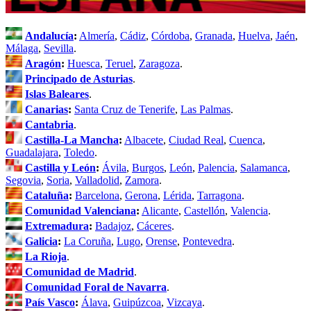
Andalucía
:
Almería
,
Cádiz
,
Córdoba
,
Granada
,
Huelva
,
Jaén
,
Málaga
,
Sevilla
.
Aragón
:
Huesca
,
Teruel
,
Zaragoza
.
Principado de Asturias
.
Islas Baleares
.
Canarias
:
Santa Cruz de Tenerife
,
Las Palmas
.
Cantabria
.
Castilla-La Mancha
:
Albacete
,
Ciudad Real
,
Cuenca
,
Guadalajara
,
Toledo
.
Castilla y León
:
Ávila
,
Burgos
,
León
,
Palencia
,
Salamanca
,
Segovia
,
Soria
,
Valladolid
,
Zamora
.
Cataluña
:
Barcelona
,
Gerona
,
Lérida
,
Tarragona
.
Comunidad Valenciana
:
Alicante
,
Castellón
,
Valencia
.
Extremadura
:
Badajoz
,
Cáceres
.
Galicia
:
La Coruña
,
Lugo
,
Orense
,
Pontevedra
.
La Rioja
.
Comunidad de Madrid
.
Comunidad Foral de Navarra
.
País Vasco
:
Álava
,
Guipúzcoa
,
Vizcaya
.