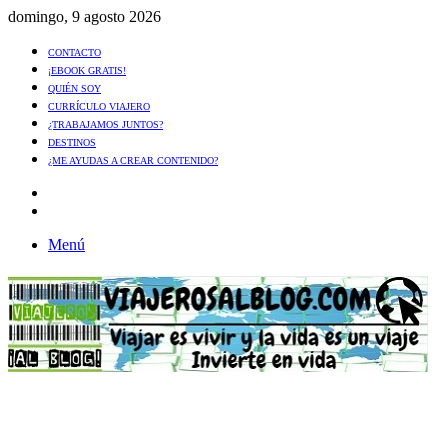
domingo, 9 agosto 2026
CONTACTO
¡EBOOK GRATIS!
QUIÉN SOY
CURRÍCULO VIAJERO
¿TRABAJAMOS JUNTOS?
DESTINOS
¿ME AYUDAS A CREAR CONTENIDO?
Artículo
al
Buscar
azar
Menú