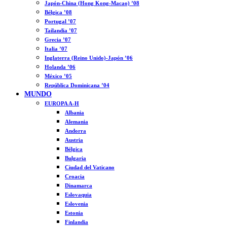
Japón-China (Hong Kong-Macao) ’08
Bélgica ’08
Portugal ’07
Tailandia ’07
Grecia ’07
Italia ’07
Inglaterra (Reino Unido)-Japón ’06
Holanda ’06
México ’05
República Dominicana ’04
MUNDO
EUROPA A-H
Albania
Alemania
Andorra
Austria
Bélgica
Bulgaria
Ciudad del Vaticano
Croacia
Dinamarca
Eslovaquia
Eslovenia
Estonia
Finlandia