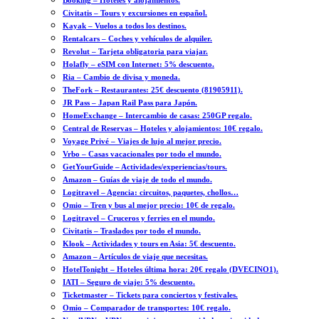
Booking – Hoteles y alojamientos.
Civitatis – Tours y excursiones en español.
Kayak – Vuelos a todos los destinos.
Rentalcars – Coches y vehículos de alquiler.
Revolut – Tarjeta obligatoria para viajar.
Holafly – eSIM con Internet: 5% descuento.
Ria – Cambio de divisa y moneda.
TheFork – Restaurantes: 25€ descuento (81905911).
JR Pass – Japan Rail Pass para Japón.
HomeExchange – Intercambio de casas: 250GP regalo.
Central de Reservas – Hoteles y alojamientos: 10€ regalo.
Voyage Privé – Viajes de lujo al mejor precio.
Vrbo – Casas vacacionales por todo el mundo.
GetYourGuide – Actividades/experiencias/tours.
Amazon – Guías de viaje de todo el mundo.
Logitravel – Agencia: circuitos, paquetes, chollos…
Omio – Tren y bus al mejor precio: 10€ de regalo.
Logitravel – Cruceros y ferries en el mundo.
Civitatis – Traslados por todo el mundo.
Klook – Actividades y tours en Asia: 5€ descuento.
Amazon – Artículos de viaje que necesitas.
HotelTonight – Hoteles última hora: 20€ regalo (DVECINO1).
IATI – Seguro de viaje: 5% descuento.
Ticketmaster – Tickets para conciertos y festivales.
Omio – Comparador de transportes: 10€ regalo.