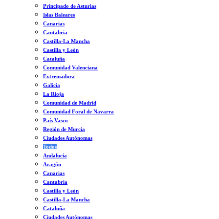
Principado de Asturias
Islas Baleares
Canarias
Cantabria
Castilla-La Mancha
Castilla y León
Cataluña
Comunidad Valenciana
Extremadura
Galicia
La Rioja
Comunidad de Madrid
Comunidad Foral de Navarra
País Vasco
Región de Murcia
Ciudades Autónomas
Todos
Andalucía
Aragón
Canarias
Cantabria
Castilla y León
Castilla-La Mancha
Cataluña
Ciudades Autónomas