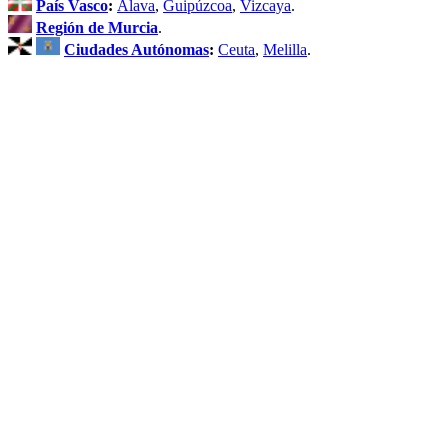
País Vasco
:
Álava
,
Guipúzcoa
,
Vizcaya
.
Región de Murcia
.
Ciudades Autónomas
:
Ceuta
,
Melilla
.