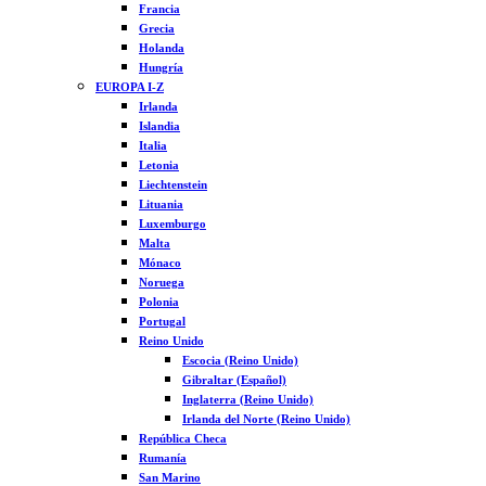
Francia
Grecia
Holanda
Hungría
EUROPA I-Z
Irlanda
Islandia
Italia
Letonia
Liechtenstein
Lituania
Luxemburgo
Malta
Mónaco
Noruega
Polonia
Portugal
Reino Unido
Escocia (Reino Unido)
Gibraltar (Español)
Inglaterra (Reino Unido)
Irlanda del Norte (Reino Unido)
República Checa
Rumanía
San Marino