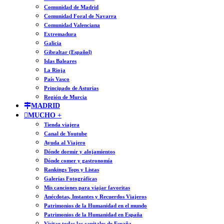
Comunidad de Madrid
Comunidad Foral de Navarra
Comunidad Valenciana
Extremadura
Galicia
Gibraltar (Español)
Islas Baleares
La Rioja
País Vasco
Principado de Asturias
Región de Murcia
MADRID
MUCHO +
Tienda viajera
Canal de Youtube
Ayuda al Viajero
Dónde dormir y alojamientos
Dónde comer y gastronomía
Rankings Tops y Listas
Galerías Fotográficas
Mis canciones para viajar favoritas
Anécdotas, Instantes y Recuerdos Viajeros
Patrimonios de la Humanidad en el mundo
Patrimonios de la Humanidad en España
Visitar todas las capitales de España