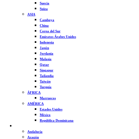
Suecia
Suiza
ASIA
Camboya
China
Corea del Sur
Emiratos Árabes Unidos
Indonesia
Japón
Jordania
Malasia
Qatar
Singapur
Tailandia
Taiwán
Turquía
ÁFRICA
Marruecos
AMÉRICA
Estados Unidos
México
República Dominicana
ESPAÑA
Andalucía
Aragón