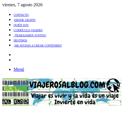
viernes, 7 agosto 2026
CONTACTO
¡EBOOK GRATIS!
QUIÉN SOY
CURRÍCULO VIAJERO
¿TRABAJAMOS JUNTOS?
DESTINOS
¿ME AYUDAS A CREAR CONTENIDO?
Artículo
al
Buscar
azar
Menú