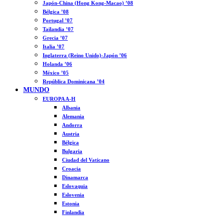
Japón-China (Hong Kong-Macao) ’08
Bélgica ’08
Portugal ’07
Tailandia ’07
Grecia ’07
Italia ’07
Inglaterra (Reino Unido)-Japón ’06
Holanda ’06
México ’05
República Dominicana ’04
MUNDO
EUROPA A-H
Albania
Alemania
Andorra
Austria
Bélgica
Bulgaria
Ciudad del Vaticano
Croacia
Dinamarca
Eslovaquia
Eslovenia
Estonia
Finlandia