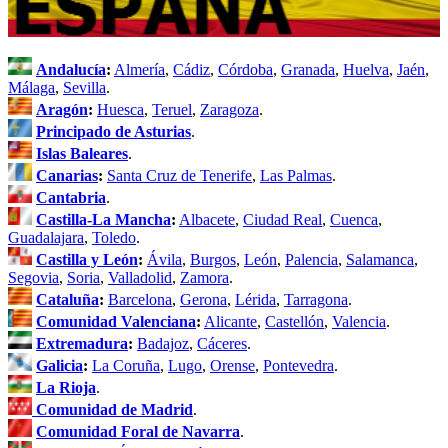
Andalucía
:
Almería
,
Cádiz
,
Córdoba
,
Granada
,
Huelva
,
Jaén
,
Málaga
,
Sevilla
.
Aragón
:
Huesca
,
Teruel
,
Zaragoza
.
Principado de Asturias
.
Islas Baleares
.
Canarias
:
Santa Cruz de Tenerife
,
Las Palmas
.
Cantabria
.
Castilla-La Mancha
:
Albacete
,
Ciudad Real
,
Cuenca
,
Guadalajara
,
Toledo
.
Castilla y León
:
Ávila
,
Burgos
,
León
,
Palencia
,
Salamanca
,
Segovia
,
Soria
,
Valladolid
,
Zamora
.
Cataluña
:
Barcelona
,
Gerona
,
Lérida
,
Tarragona
.
Comunidad Valenciana
:
Alicante
,
Castellón
,
Valencia
.
Extremadura
:
Badajoz
,
Cáceres
.
Galicia
:
La Coruña
,
Lugo
,
Orense
,
Pontevedra
.
La Rioja
.
Comunidad de Madrid
.
Comunidad Foral de Navarra
.