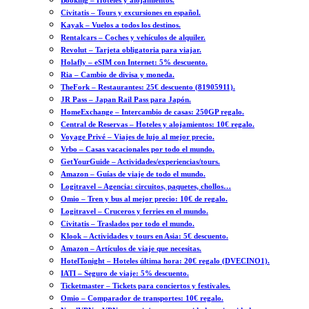
Booking – Hoteles y alojamientos.
Civitatis – Tours y excursiones en español.
Kayak – Vuelos a todos los destinos.
Rentalcars – Coches y vehículos de alquiler.
Revolut – Tarjeta obligatoria para viajar.
Holafly – eSIM con Internet: 5% descuento.
Ria – Cambio de divisa y moneda.
TheFork – Restaurantes: 25€ descuento (81905911).
JR Pass – Japan Rail Pass para Japón.
HomeExchange – Intercambio de casas: 250GP regalo.
Central de Reservas – Hoteles y alojamientos: 10€ regalo.
Voyage Privé – Viajes de lujo al mejor precio.
Vrbo – Casas vacacionales por todo el mundo.
GetYourGuide – Actividades/experiencias/tours.
Amazon – Guías de viaje de todo el mundo.
Logitravel – Agencia: circuitos, paquetes, chollos…
Omio – Tren y bus al mejor precio: 10€ de regalo.
Logitravel – Cruceros y ferries en el mundo.
Civitatis – Traslados por todo el mundo.
Klook – Actividades y tours en Asia: 5€ descuento.
Amazon – Artículos de viaje que necesitas.
HotelTonight – Hoteles última hora: 20€ regalo (DVECINO1).
IATI – Seguro de viaje: 5% descuento.
Ticketmaster – Tickets para conciertos y festivales.
Omio – Comparador de transportes: 10€ regalo.