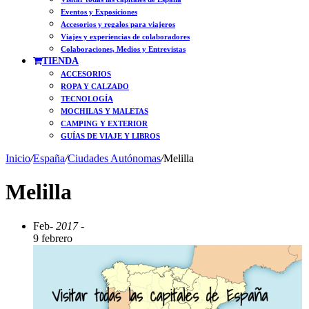
Eventos y Exposiciones
Accesorios y regalos para viajeros
Viajes y experiencias de colaboradores
Colaboraciones, Medios y Entrevistas
TIENDA
ACCESORIOS
ROPA Y CALZADO
TECNOLOGÍA
MOCHILAS Y MALETAS
CAMPING Y EXTERIOR
GUÍAS DE VIAJE Y LIBROS
Inicio
/
España
/
Ciudades Autónomas
/
Melilla
Melilla
Feb
- 2017 -
9 febrero