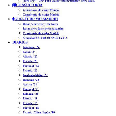
NordVPN – VPN para viajar con seguridad y privacidad.
CONSULTORÍA
Consultoría de viajes Mundo
Consultoría de viajes Madrid
GUÍA TURISMO MADRID
Rutas genéricas y free tours
Rutas privadas y personalizadas
Consultoría de viajes Madrid
Seguridad COVID-19 SARS-CoV-2
DIARIOS
Alemania ’24
Japón ’24
Albania ’23
Francia ’23
Portugal ’23
Francia ’22
Jordania-Malta ’22
Rumanía ’22
Austria ’21
Portugal ’21
Bulgaria ’20
Islandia ’19
Francia ’19
Portugal ’18
Francia-China-Japón ’18