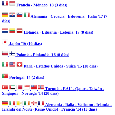
Francia - Mónaco '18 (3 días)
Alemania - Croacia - Eslovenia - Italia '17 (7
días)
Holanda - Lituania - Letonia '17 (8 días)
Japón '16 (16 días)
Polonia - Finlandia '16 (8 días)
Italia - Estados Unidos - Suiza '15 (18 días)
Portugal '14 (2 días)
Turquía - EAU - Qatar - Taiwán -
Singapur - Noruega '14 (20 días)
Alemania - Italia - Vaticano - Irlanda -
Irlanda del Norte (Reino Unido) - Francia '14 (13 días)