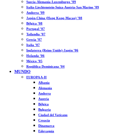
Suecia-Alemania-Luxemburgo ’09
Italia-Liechtenstein-Suiza-Austria-San Marino ’09
Andorra ’09
Japón-China (Hong Kong-Macao) ’08
Bélgica ’08
Portugal ’07
Tailandia ’07
Grecia ’07
Italia ’07
Inglaterra (Reino Unido)-Japón ’06
Holanda ’06
México ’05
República Dominicana ’04
MUNDO
EUROPA A-H
Albania
Alemania
Andorra
Austria
Bélgica
Bulgaria
Ciudad del Vaticano
Croacia
Dinamarca
Eslovaquia