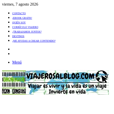
viernes, 7 agosto 2026
CONTACTO
¡EBOOK GRATIS!
QUIÉN SOY
CURRÍCULO VIAJERO
¿TRABAJAMOS JUNTOS?
DESTINOS
¿ME AYUDAS A CREAR CONTENIDO?
Artículo
al
Buscar
azar
Menú