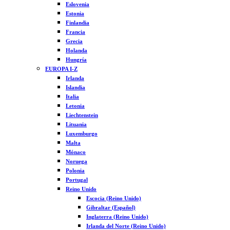
Eslovenia
Estonia
Finlandia
Francia
Grecia
Holanda
Hungría
EUROPA I-Z
Irlanda
Islandia
Italia
Letonia
Liechtenstein
Lituania
Luxemburgo
Malta
Mónaco
Noruega
Polonia
Portugal
Reino Unido
Escocia (Reino Unido)
Gibraltar (Español)
Inglaterra (Reino Unido)
Irlanda del Norte (Reino Unido)