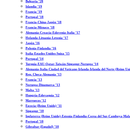
Bulgaria ’20
Islandia ’19
Francia ’19
Portugal ’18
Francia-China-Japón ’18
Francia-Mónaco ’18
Alemania-Croacia-Eslovenia-Italia ’17
Holanda-Lituania-Letonia ’17
Japón ’16
Polonia-Finlandia ’16
Italia-Estados Unidos-Suiza ’15
Portugal ’14
Turquía-EAU-Qatar-Taiwán-Singapur-Noruega ’14
Alemania-Italia-Ciudad del Vaticano-Irlanda-Irlanda del Norte (Reino Un
Rep. Checa-Alemania ’13
Francia ’13
Noruega-Dinamarca ’13
Malta ’13
Hungría-Eslovaquia ’12
Marruecos ’12
Escocia (Reino Unido) ’11
Singapur ’10
Inglaterra (Reino Unido)-Estonia-Finlandia-Corea del Sur-Camboya-Mala
Portugal ’10
Gibraltar (Español) ’10