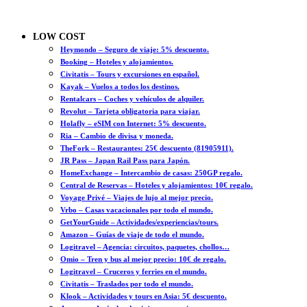
LOW COST
Heymondo – Seguro de viaje: 5% descuento.
Booking – Hoteles y alojamientos.
Civitatis – Tours y excursiones en español.
Kayak – Vuelos a todos los destinos.
Rentalcars – Coches y vehículos de alquiler.
Revolut – Tarjeta obligatoria para viajar.
Holafly – eSIM con Internet: 5% descuento.
Ria – Cambio de divisa y moneda.
TheFork – Restaurantes: 25€ descuento (81905911).
JR Pass – Japan Rail Pass para Japón.
HomeExchange – Intercambio de casas: 250GP regalo.
Central de Reservas – Hoteles y alojamientos: 10€ regalo.
Voyage Privé – Viajes de lujo al mejor precio.
Vrbo – Casas vacacionales por todo el mundo.
GetYourGuide – Actividades/experiencias/tours.
Amazon – Guías de viaje de todo el mundo.
Logitravel – Agencia: circuitos, paquetes, chollos…
Omio – Tren y bus al mejor precio: 10€ de regalo.
Logitravel – Cruceros y ferries en el mundo.
Civitatis – Traslados por todo el mundo.
Klook – Actividades y tours en Asia: 5€ descuento.