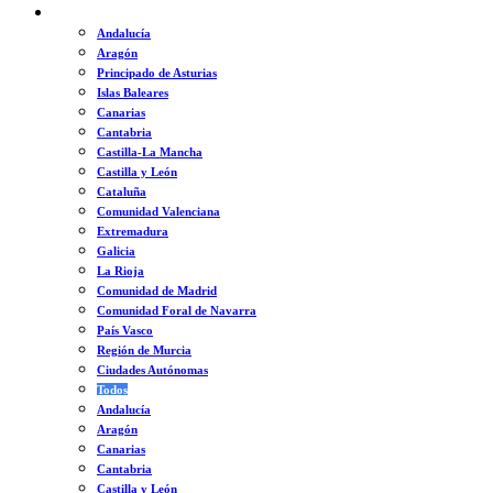
ESPAÑA
Andalucía
Aragón
Principado de Asturias
Islas Baleares
Canarias
Cantabria
Castilla-La Mancha
Castilla y León
Cataluña
Comunidad Valenciana
Extremadura
Galicia
La Rioja
Comunidad de Madrid
Comunidad Foral de Navarra
País Vasco
Región de Murcia
Ciudades Autónomas
Todos
Andalucía
Aragón
Canarias
Cantabria
Castilla y León