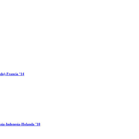
ido)-Francia ’14
sia-Indonesia-Holanda ’10