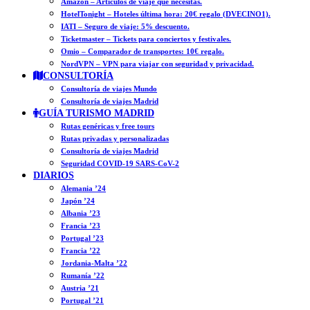
Amazon – Artículos de viaje que necesitas.
HotelTonight – Hoteles última hora: 20€ regalo (DVECINO1).
IATI – Seguro de viaje: 5% descuento.
Ticketmaster – Tickets para conciertos y festivales.
Omio – Comparador de transportes: 10€ regalo.
NordVPN – VPN para viajar con seguridad y privacidad.
CONSULTORÍA
Consultoría de viajes Mundo
Consultoría de viajes Madrid
GUÍA TURISMO MADRID
Rutas genéricas y free tours
Rutas privadas y personalizadas
Consultoría de viajes Madrid
Seguridad COVID-19 SARS-CoV-2
DIARIOS
Alemania ’24
Japón ’24
Albania ’23
Francia ’23
Portugal ’23
Francia ’22
Jordania-Malta ’22
Rumanía ’22
Austria ’21
Portugal ’21