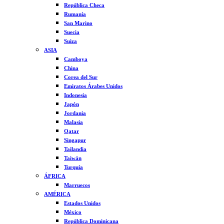
República Checa
Rumanía
San Marino
Suecia
Suiza
ASIA
Camboya
China
Corea del Sur
Emiratos Árabes Unidos
Indonesia
Japón
Jordania
Malasia
Qatar
Singapur
Tailandia
Taiwán
Turquía
ÁFRICA
Marruecos
AMÉRICA
Estados Unidos
México
República Dominicana