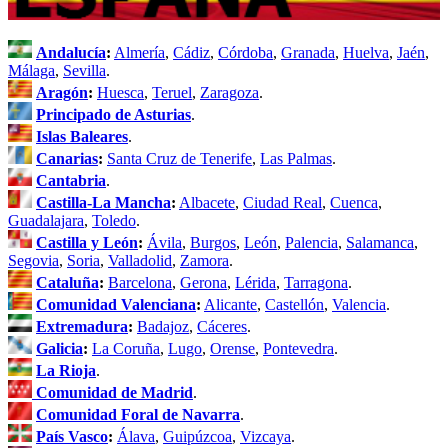
Andalucía
:
Almería
,
Cádiz
,
Córdoba
,
Granada
,
Huelva
,
Jaén
,
Málaga
,
Sevilla
.
Aragón
:
Huesca
,
Teruel
,
Zaragoza
.
Principado de Asturias
.
Islas Baleares
.
Canarias
:
Santa Cruz de Tenerife
,
Las Palmas
.
Cantabria
.
Castilla-La Mancha
:
Albacete
,
Ciudad Real
,
Cuenca
,
Guadalajara
,
Toledo
.
Castilla y León
:
Ávila
,
Burgos
,
León
,
Palencia
,
Salamanca
,
Segovia
,
Soria
,
Valladolid
,
Zamora
.
Cataluña
:
Barcelona
,
Gerona
,
Lérida
,
Tarragona
.
Comunidad Valenciana
:
Alicante
,
Castellón
,
Valencia
.
Extremadura
:
Badajoz
,
Cáceres
.
Galicia
:
La Coruña
,
Lugo
,
Orense
,
Pontevedra
.
La Rioja
.
Comunidad de Madrid
.
Comunidad Foral de Navarra
.
País Vasco
:
Álava
,
Guipúzcoa
,
Vizcaya
.