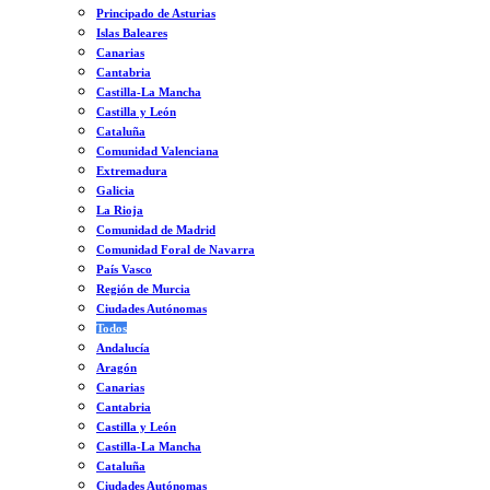
Principado de Asturias
Islas Baleares
Canarias
Cantabria
Castilla-La Mancha
Castilla y León
Cataluña
Comunidad Valenciana
Extremadura
Galicia
La Rioja
Comunidad de Madrid
Comunidad Foral de Navarra
País Vasco
Región de Murcia
Ciudades Autónomas
Todos
Andalucía
Aragón
Canarias
Cantabria
Castilla y León
Castilla-La Mancha
Cataluña
Ciudades Autónomas