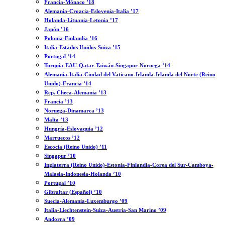
Francia-Mónaco ’18
Alemania-Croacia-Eslovenia-Italia ’17
Holanda-Lituania-Letonia ’17
Japón ’16
Polonia-Finlandia ’16
Italia-Estados Unidos-Suiza ’15
Portugal ’14
Turquía-EAU-Qatar-Taiwán-Singapur-Noruega ’14
Alemania-Italia-Ciudad del Vaticano-Irlanda-Irlanda del Norte (Reino
Unido)-Francia ’14
Rep. Checa-Alemania ’13
Francia ’13
Noruega-Dinamarca ’13
Malta ’13
Hungría-Eslovaquia ’12
Marruecos ’12
Escocia (Reino Unido) ’11
Singapur ’10
Inglaterra (Reino Unido)-Estonia-Finlandia-Corea del Sur-Camboya-
Malasia-Indonesia-Holanda ’10
Portugal ’10
Gibraltar (Español) ’10
Suecia-Alemania-Luxemburgo ’09
Italia-Liechtenstein-Suiza-Austria-San Marino ’09
Andorra ’09