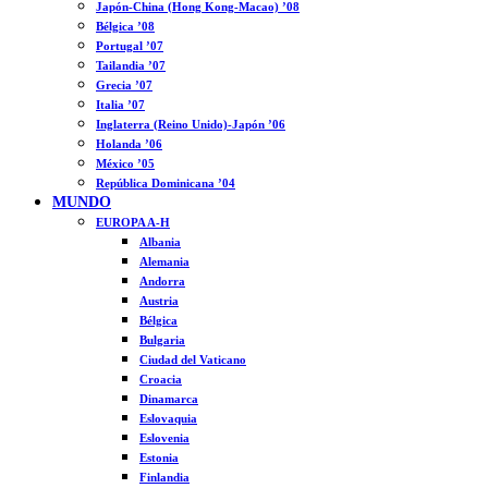
Japón-China (Hong Kong-Macao) ’08
Bélgica ’08
Portugal ’07
Tailandia ’07
Grecia ’07
Italia ’07
Inglaterra (Reino Unido)-Japón ’06
Holanda ’06
México ’05
República Dominicana ’04
MUNDO
EUROPA A-H
Albania
Alemania
Andorra
Austria
Bélgica
Bulgaria
Ciudad del Vaticano
Croacia
Dinamarca
Eslovaquia
Eslovenia
Estonia
Finlandia