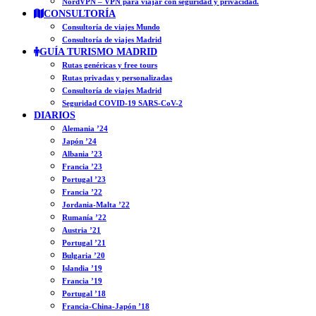
NordVPN – VPN para viajar con seguridad y privacidad.
CONSULTORÍA
Consultoría de viajes Mundo
Consultoría de viajes Madrid
GUÍA TURISMO MADRID
Rutas genéricas y free tours
Rutas privadas y personalizadas
Consultoría de viajes Madrid
Seguridad COVID-19 SARS-CoV-2
DIARIOS
Alemania ’24
Japón ’24
Albania ’23
Francia ’23
Portugal ’23
Francia ’22
Jordania-Malta ’22
Rumanía ’22
Austria ’21
Portugal ’21
Bulgaria ’20
Islandia ’19
Francia ’19
Portugal ’18
Francia-China-Japón ’18