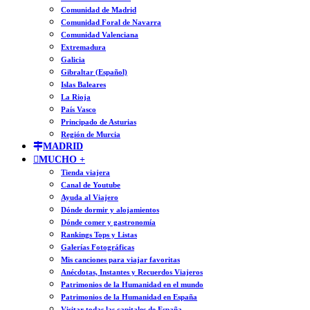
Comunidad de Madrid
Comunidad Foral de Navarra
Comunidad Valenciana
Extremadura
Galicia
Gibraltar (Español)
Islas Baleares
La Rioja
País Vasco
Principado de Asturias
Región de Murcia
MADRID
MUCHO +
Tienda viajera
Canal de Youtube
Ayuda al Viajero
Dónde dormir y alojamientos
Dónde comer y gastronomía
Rankings Tops y Listas
Galerías Fotográficas
Mis canciones para viajar favoritas
Anécdotas, Instantes y Recuerdos Viajeros
Patrimonios de la Humanidad en el mundo
Patrimonios de la Humanidad en España
Visitar todas las capitales de España