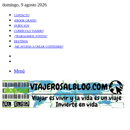
domingo, 9 agosto 2026
CONTACTO
¡EBOOK GRATIS!
QUIÉN SOY
CURRÍCULO VIAJERO
¿TRABAJAMOS JUNTOS?
DESTINOS
¿ME AYUDAS A CREAR CONTENIDO?
Artículo
al
Buscar
azar
Menú