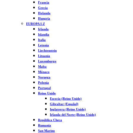
Francia
Grecia
Holanda
Hungría
EUROPA I-Z
Irlanda
Islandia
Italia
Letonia
Liechtenstein
Lituania
Luxemburgo
Malta
Mónaco
Noruega
Polonia
Portugal
Reino Unido
Escocia (Reino Unido)
Gibraltar (Español)
Inglaterra (Reino Unido)
Irlanda del Norte (Reino Unido)
República Checa
Rumanía
San Marino