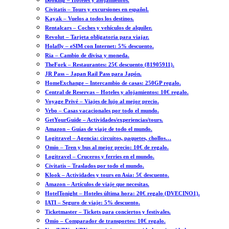
Booking – Hoteles y alojamientos.
Civitatis – Tours y excursiones en español.
Kayak – Vuelos a todos los destinos.
Rentalcars – Coches y vehículos de alquiler.
Revolut – Tarjeta obligatoria para viajar.
Holafly – eSIM con Internet: 5% descuento.
Ria – Cambio de divisa y moneda.
TheFork – Restaurantes: 25€ descuento (81905911).
JR Pass – Japan Rail Pass para Japón.
HomeExchange – Intercambio de casas: 250GP regalo.
Central de Reservas – Hoteles y alojamientos: 10€ regalo.
Voyage Privé – Viajes de lujo al mejor precio.
Vrbo – Casas vacacionales por todo el mundo.
GetYourGuide – Actividades/experiencias/tours.
Amazon – Guías de viaje de todo el mundo.
Logitravel – Agencia: circuitos, paquetes, chollos…
Omio – Tren y bus al mejor precio: 10€ de regalo.
Logitravel – Cruceros y ferries en el mundo.
Civitatis – Traslados por todo el mundo.
Klook – Actividades y tours en Asia: 5€ descuento.
Amazon – Artículos de viaje que necesitas.
HotelTonight – Hoteles última hora: 20€ regalo (DVECINO1).
IATI – Seguro de viaje: 5% descuento.
Ticketmaster – Tickets para conciertos y festivales.
Omio – Comparador de transportes: 10€ regalo.