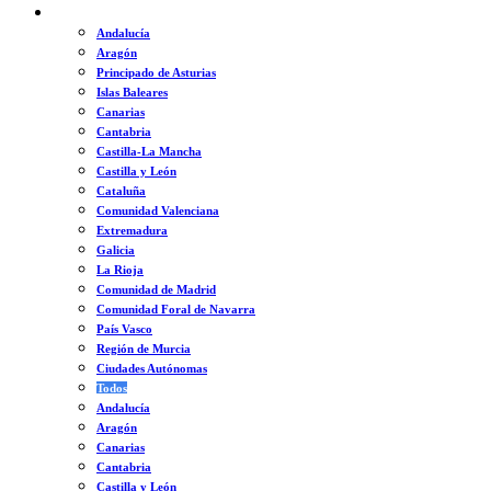
ESPAÑA
Andalucía
Aragón
Principado de Asturias
Islas Baleares
Canarias
Cantabria
Castilla-La Mancha
Castilla y León
Cataluña
Comunidad Valenciana
Extremadura
Galicia
La Rioja
Comunidad de Madrid
Comunidad Foral de Navarra
País Vasco
Región de Murcia
Ciudades Autónomas
Todos
Andalucía
Aragón
Canarias
Cantabria
Castilla y León