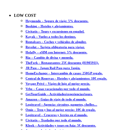
LOW COST
Heymondo – Seguro de viaje: 5% descuento.
Booking – Hoteles y alojamientos.
Civitatis – Tours y excursiones en español.
Kayak – Vuelos a todos los destinos.
Rentalcars – Coches y vehículos de alquiler.
Revolut – Tarjeta obligatoria para viajar.
Holafly – eSIM con Internet: 5% descuento.
Ria – Cambio de divisa y moneda.
TheFork – Restaurantes: 25€ descuento (81905911).
JR Pass – Japan Rail Pass para Japón.
HomeExchange – Intercambio de casas: 250GP regalo.
Central de Reservas – Hoteles y alojamientos: 10€ regalo.
Voyage Privé – Viajes de lujo al mejor precio.
Vrbo – Casas vacacionales por todo el mundo.
GetYourGuide – Actividades/experiencias/tours.
Amazon – Guías de viaje de todo el mundo.
Logitravel – Agencia: circuitos, paquetes, chollos…
Omio – Tren y bus al mejor precio: 10€ de regalo.
Logitravel – Cruceros y ferries en el mundo.
Civitatis – Traslados por todo el mundo.
Klook – Actividades y tours en Asia: 5€ descuento.