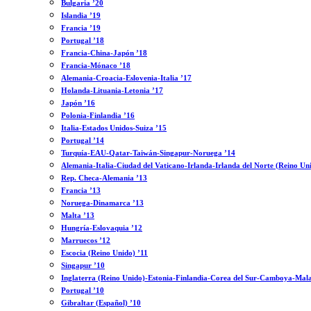
Bulgaria ’20
Islandia ’19
Francia ’19
Portugal ’18
Francia-China-Japón ’18
Francia-Mónaco ’18
Alemania-Croacia-Eslovenia-Italia ’17
Holanda-Lituania-Letonia ’17
Japón ’16
Polonia-Finlandia ’16
Italia-Estados Unidos-Suiza ’15
Portugal ’14
Turquía-EAU-Qatar-Taiwán-Singapur-Noruega ’14
Alemania-Italia-Ciudad del Vaticano-Irlanda-Irlanda del Norte (Reino Un
Rep. Checa-Alemania ’13
Francia ’13
Noruega-Dinamarca ’13
Malta ’13
Hungría-Eslovaquia ’12
Marruecos ’12
Escocia (Reino Unido) ’11
Singapur ’10
Inglaterra (Reino Unido)-Estonia-Finlandia-Corea del Sur-Camboya-Mala
Portugal ’10
Gibraltar (Español) ’10