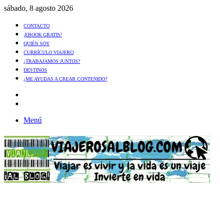
sábado, 8 agosto 2026
CONTACTO
¡EBOOK GRATIS!
QUIÉN SOY
CURRÍCULO VIAJERO
¿TRABAJAMOS JUNTOS?
DESTINOS
¿ME AYUDAS A CREAR CONTENIDO?
Artículo
al
Buscar
azar
Menú