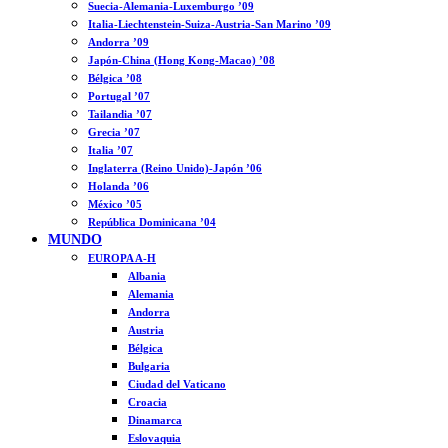
Suecia-Alemania-Luxemburgo ’09
Italia-Liechtenstein-Suiza-Austria-San Marino ’09
Andorra ’09
Japón-China (Hong Kong-Macao) ’08
Bélgica ’08
Portugal ’07
Tailandia ’07
Grecia ’07
Italia ’07
Inglaterra (Reino Unido)-Japón ’06
Holanda ’06
México ’05
República Dominicana ’04
MUNDO
EUROPA A-H
Albania
Alemania
Andorra
Austria
Bélgica
Bulgaria
Ciudad del Vaticano
Croacia
Dinamarca
Eslovaquia