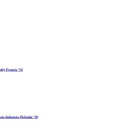
ido)-Francia ’14
sia-Indonesia-Holanda ’10