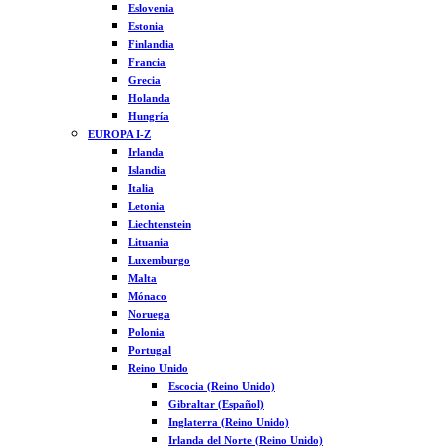
Eslovenia
Estonia
Finlandia
Francia
Grecia
Holanda
Hungría
EUROPA I-Z
Irlanda
Islandia
Italia
Letonia
Liechtenstein
Lituania
Luxemburgo
Malta
Mónaco
Noruega
Polonia
Portugal
Reino Unido
Escocia (Reino Unido)
Gibraltar (Español)
Inglaterra (Reino Unido)
Irlanda del Norte (Reino Unido)