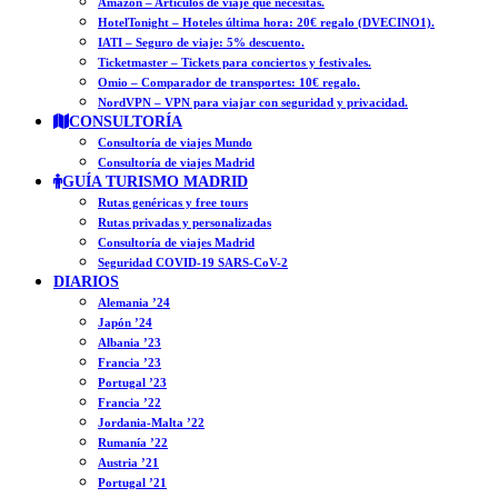
Amazon – Artículos de viaje que necesitas.
HotelTonight – Hoteles última hora: 20€ regalo (DVECINO1).
IATI – Seguro de viaje: 5% descuento.
Ticketmaster – Tickets para conciertos y festivales.
Omio – Comparador de transportes: 10€ regalo.
NordVPN – VPN para viajar con seguridad y privacidad.
CONSULTORÍA
Consultoría de viajes Mundo
Consultoría de viajes Madrid
GUÍA TURISMO MADRID
Rutas genéricas y free tours
Rutas privadas y personalizadas
Consultoría de viajes Madrid
Seguridad COVID-19 SARS-CoV-2
DIARIOS
Alemania ’24
Japón ’24
Albania ’23
Francia ’23
Portugal ’23
Francia ’22
Jordania-Malta ’22
Rumanía ’22
Austria ’21
Portugal ’21