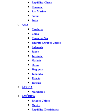
República Checa
Rumanía
San Marino
Suecia
Suiza
ASIA
Camboya
China
Corea del Sur
Emiratos Árabes Unidos
Indonesia
Japón
Jordania
Malasia
Qatar
Singapur
Tailandia
Taiwán
Turquía
ÁFRICA
Marruecos
AMÉRICA
Estados Unidos
México
República Dominicana