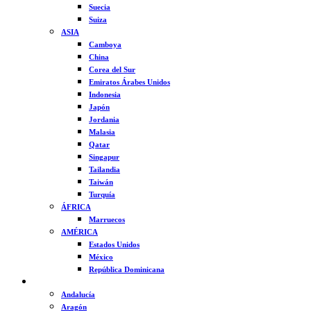
Suecia
Suiza
ASIA
Camboya
China
Corea del Sur
Emiratos Árabes Unidos
Indonesia
Japón
Jordania
Malasia
Qatar
Singapur
Tailandia
Taiwán
Turquía
ÁFRICA
Marruecos
AMÉRICA
Estados Unidos
México
República Dominicana
ESPAÑA
Andalucía
Aragón