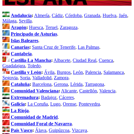
Andalucía
:
Almería
,
Cádiz
,
Córdoba
,
Granada
,
Huelva
,
Jaén
,
Málaga
,
Sevilla
.
Aragón
:
Huesca
,
Teruel
,
Zaragoza
.
Principado de Asturias
.
Islas Baleares
.
Canarias
:
Santa Cruz de Tenerife
,
Las Palmas
.
Cantabria
.
Castilla-La Mancha
:
Albacete
,
Ciudad Real
,
Cuenca
,
Guadalajara
,
Toledo
.
Castilla y León
:
Ávila
,
Burgos
,
León
,
Palencia
,
Salamanca
,
Segovia
,
Soria
,
Valladolid
,
Zamora
.
Cataluña
:
Barcelona
,
Gerona
,
Lérida
,
Tarragona
.
Comunidad Valenciana
:
Alicante
,
Castellón
,
Valencia
.
Extremadura
:
Badajoz
,
Cáceres
.
Galicia
:
La Coruña
,
Lugo
,
Orense
,
Pontevedra
.
La Rioja
.
Comunidad de Madrid
.
Comunidad Foral de Navarra
.
País Vasco
:
Álava
,
Guipúzcoa
,
Vizcaya
.