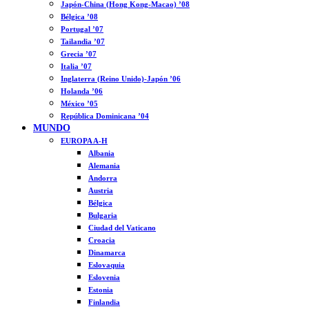
Japón-China (Hong Kong-Macao) ’08
Bélgica ’08
Portugal ’07
Tailandia ’07
Grecia ’07
Italia ’07
Inglaterra (Reino Unido)-Japón ’06
Holanda ’06
México ’05
República Dominicana ’04
MUNDO
EUROPA A-H
Albania
Alemania
Andorra
Austria
Bélgica
Bulgaria
Ciudad del Vaticano
Croacia
Dinamarca
Eslovaquia
Eslovenia
Estonia
Finlandia