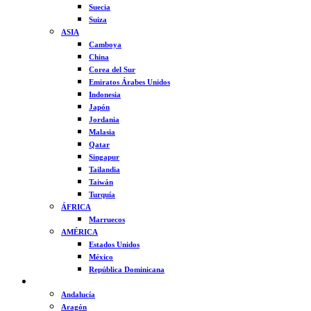
Suecia
Suiza
ASIA
Camboya
China
Corea del Sur
Emiratos Árabes Unidos
Indonesia
Japón
Jordania
Malasia
Qatar
Singapur
Tailandia
Taiwán
Turquía
ÁFRICA
Marruecos
AMÉRICA
Estados Unidos
México
República Dominicana
ESPAÑA
Andalucía
Aragón