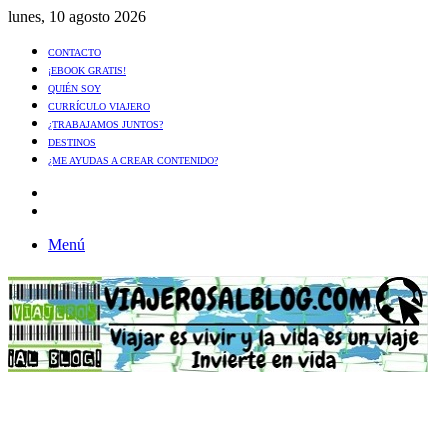
lunes, 10 agosto 2026
CONTACTO
¡EBOOK GRATIS!
QUIÉN SOY
CURRÍCULO VIAJERO
¿TRABAJAMOS JUNTOS?
DESTINOS
¿ME AYUDAS A CREAR CONTENIDO?
Artículo
al
Buscar
azar
Menú