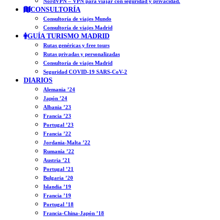
NordVPN – VPN para viajar con seguridad y privacidad.
CONSULTORÍA
Consultoría de viajes Mundo
Consultoría de viajes Madrid
GUÍA TURISMO MADRID
Rutas genéricas y free tours
Rutas privadas y personalizadas
Consultoría de viajes Madrid
Seguridad COVID-19 SARS-CoV-2
DIARIOS
Alemania ’24
Japón ’24
Albania ’23
Francia ’23
Portugal ’23
Francia ’22
Jordania-Malta ’22
Rumanía ’22
Austria ’21
Portugal ’21
Bulgaria ’20
Islandia ’19
Francia ’19
Portugal ’18
Francia-China-Japón ’18