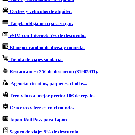
Coches y vehículos de alquiler.
Tarjeta obligatoria para viajar.
eSIM con Internet: 5% de descuento.
El mejor cambio de divisa y moneda.
Tienda de viajes solidaria.
Restaurantes: 25€ de descuento (81905911).
Agencia: circuitos, paquetes, chollos...
Tren y bus al mejor precio: 10€ de regalo.
Cruceros y ferries en el mundo.
Japan Rail Pass para Japón.
Seguro de viaje: 5% de descuento.