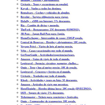
Booking – Hoteles y alojamientos.
Civitatis – Tours y excursiones en español.
Kayak – Vuelos a todos los destinos.
Rentalcars – Coches y vehículos de alquiler.
Revolut – Tarjeta obligatoria para viajar.
Holafly – eSIM con Internet: 5% descuento.
Ria – Cambio de divisa y moneda.
TheFork – Restaurantes: 25€ descuento (81905911).
JR Pass – Japan Rail Pass para Japón.
HomeExchange – Intercambio de casas: 250GP regalo.
Central de Reservas – Hoteles y alojamientos: 10€ regalo.
Voyage Privé – Viajes de lujo al mejor precio.
Vrbo – Casas vacacionales por todo el mundo.
GetYourGuide – Actividades/experiencias/tours.
Amazon – Guías de viaje de todo el mundo.
Logitravel – Agencia: circuitos, paquetes, chollos…
Omio – Tren y bus al mejor precio: 10€ de regalo.
Logitravel – Cruceros y ferries en el mundo.
Civitatis – Traslados por todo el mundo.
Klook – Actividades y tours en Asia: 5€ descuento.
Amazon – Artículos de viaje que necesitas.
HotelTonight – Hoteles última hora: 20€ regalo (DVECINO1).
IATI – Seguro de viaje: 5% descuento.
Ticketmaster – Tickets para conciertos y festivales.
Omio – Comparador de transportes: 10€ regalo.