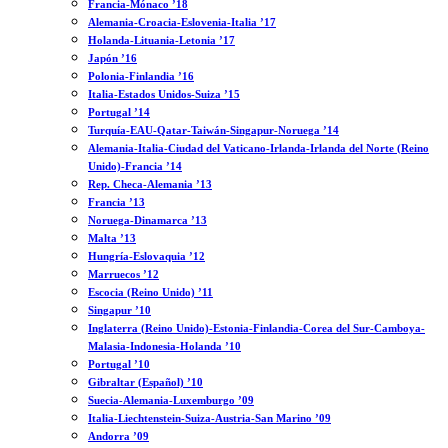
Francia-Mónaco ’18
Alemania-Croacia-Eslovenia-Italia ’17
Holanda-Lituania-Letonia ’17
Japón ’16
Polonia-Finlandia ’16
Italia-Estados Unidos-Suiza ’15
Portugal ’14
Turquía-EAU-Qatar-Taiwán-Singapur-Noruega ’14
Alemania-Italia-Ciudad del Vaticano-Irlanda-Irlanda del Norte (Reino
Unido)-Francia ’14
Rep. Checa-Alemania ’13
Francia ’13
Noruega-Dinamarca ’13
Malta ’13
Hungría-Eslovaquia ’12
Marruecos ’12
Escocia (Reino Unido) ’11
Singapur ’10
Inglaterra (Reino Unido)-Estonia-Finlandia-Corea del Sur-Camboya-
Malasia-Indonesia-Holanda ’10
Portugal ’10
Gibraltar (Español) ’10
Suecia-Alemania-Luxemburgo ’09
Italia-Liechtenstein-Suiza-Austria-San Marino ’09
Andorra ’09