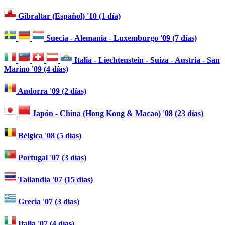
Gibraltar (Español) '10 (1 día)
Suecia - Alemania - Luxemburgo '09 (7 días)
Italia - Liechtenstein - Suiza - Austria - San
Marino '09 (4 días)
Andorra '09 (2 días)
Japón - China (Hong Kong & Macao) '08 (23 días)
Bélgica '08 (5 días)
Portugal '07 (3 días)
Tailandia '07 (15 días)
Grecia '07 (3 días)
Italia '07 (4 días)