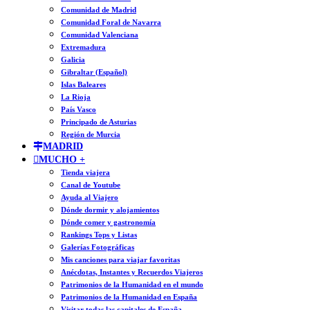
Comunidad de Madrid
Comunidad Foral de Navarra
Comunidad Valenciana
Extremadura
Galicia
Gibraltar (Español)
Islas Baleares
La Rioja
País Vasco
Principado de Asturias
Región de Murcia
MADRID
MUCHO +
Tienda viajera
Canal de Youtube
Ayuda al Viajero
Dónde dormir y alojamientos
Dónde comer y gastronomía
Rankings Tops y Listas
Galerías Fotográficas
Mis canciones para viajar favoritas
Anécdotas, Instantes y Recuerdos Viajeros
Patrimonios de la Humanidad en el mundo
Patrimonios de la Humanidad en España
Visitar todas las capitales de España