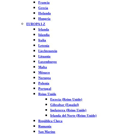
Francia
Grecia
Holanda
Hungría
EUROPA I-Z
Irlanda
Islandia
Italia
Letonia
Liechtenstein
Lituania
Luxemburgo
Malta
Mónaco
Noruega
Polonia
Portugal
Reino Unido
Escocia (Reino Unido)
Gibraltar (Español)
Inglaterra (Reino Unido)
Irlanda del Norte (Reino Unido)
República Checa
Rumanía
San Marino