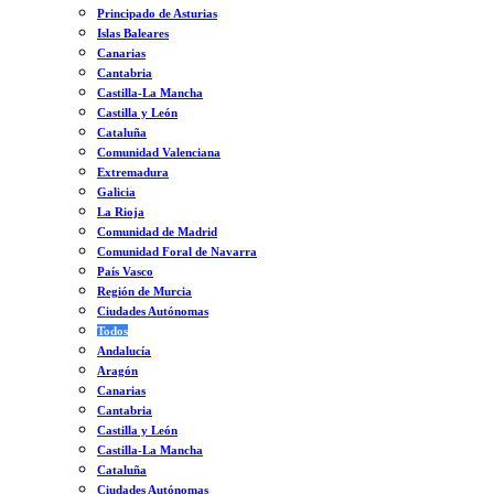
Principado de Asturias
Islas Baleares
Canarias
Cantabria
Castilla-La Mancha
Castilla y León
Cataluña
Comunidad Valenciana
Extremadura
Galicia
La Rioja
Comunidad de Madrid
Comunidad Foral de Navarra
País Vasco
Región de Murcia
Ciudades Autónomas
Todos
Andalucía
Aragón
Canarias
Cantabria
Castilla y León
Castilla-La Mancha
Cataluña
Ciudades Autónomas