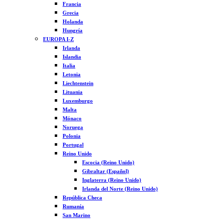
Francia
Grecia
Holanda
Hungría
EUROPA I-Z
Irlanda
Islandia
Italia
Letonia
Liechtenstein
Lituania
Luxemburgo
Malta
Mónaco
Noruega
Polonia
Portugal
Reino Unido
Escocia (Reino Unido)
Gibraltar (Español)
Inglaterra (Reino Unido)
Irlanda del Norte (Reino Unido)
República Checa
Rumanía
San Marino