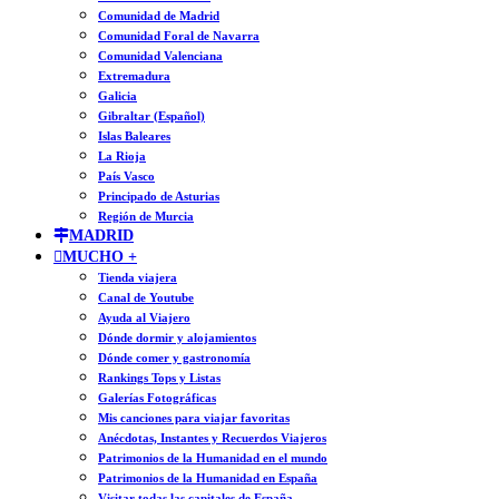
Comunidad de Madrid
Comunidad Foral de Navarra
Comunidad Valenciana
Extremadura
Galicia
Gibraltar (Español)
Islas Baleares
La Rioja
País Vasco
Principado de Asturias
Región de Murcia
MADRID
MUCHO +
Tienda viajera
Canal de Youtube
Ayuda al Viajero
Dónde dormir y alojamientos
Dónde comer y gastronomía
Rankings Tops y Listas
Galerías Fotográficas
Mis canciones para viajar favoritas
Anécdotas, Instantes y Recuerdos Viajeros
Patrimonios de la Humanidad en el mundo
Patrimonios de la Humanidad en España
Visitar todas las capitales de España