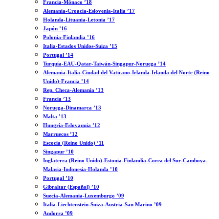
Francia-Mónaco ’18
Alemania-Croacia-Eslovenia-Italia ’17
Holanda-Lituania-Letonia ’17
Japón ’16
Polonia-Finlandia ’16
Italia-Estados Unidos-Suiza ’15
Portugal ’14
Turquía-EAU-Qatar-Taiwán-Singapur-Noruega ’14
Alemania-Italia-Ciudad del Vaticano-Irlanda-Irlanda del Norte (Reino
Unido)-Francia ’14
Rep. Checa-Alemania ’13
Francia ’13
Noruega-Dinamarca ’13
Malta ’13
Hungría-Eslovaquia ’12
Marruecos ’12
Escocia (Reino Unido) ’11
Singapur ’10
Inglaterra (Reino Unido)-Estonia-Finlandia-Corea del Sur-Camboya-
Malasia-Indonesia-Holanda ’10
Portugal ’10
Gibraltar (Español) ’10
Suecia-Alemania-Luxemburgo ’09
Italia-Liechtenstein-Suiza-Austria-San Marino ’09
Andorra ’09