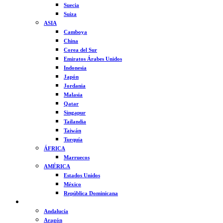
Suecia
Suiza
ASIA
Camboya
China
Corea del Sur
Emiratos Árabes Unidos
Indonesia
Japón
Jordania
Malasia
Qatar
Singapur
Tailandia
Taiwán
Turquía
ÁFRICA
Marruecos
AMÉRICA
Estados Unidos
México
República Dominicana
ESPAÑA
Andalucía
Aragón