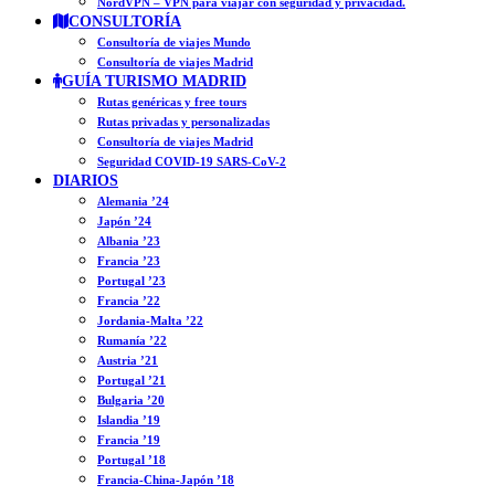
NordVPN – VPN para viajar con seguridad y privacidad.
CONSULTORÍA
Consultoría de viajes Mundo
Consultoría de viajes Madrid
GUÍA TURISMO MADRID
Rutas genéricas y free tours
Rutas privadas y personalizadas
Consultoría de viajes Madrid
Seguridad COVID-19 SARS-CoV-2
DIARIOS
Alemania ’24
Japón ’24
Albania ’23
Francia ’23
Portugal ’23
Francia ’22
Jordania-Malta ’22
Rumanía ’22
Austria ’21
Portugal ’21
Bulgaria ’20
Islandia ’19
Francia ’19
Portugal ’18
Francia-China-Japón ’18