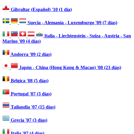
Gibraltar (Español) '10 (1 día)
Suecia - Alemania - Luxemburgo '09 (7 días)
Italia - Liechtenstein - Suiza - Austria - San
Marino '09 (4 días)
Andorra '09 (2 días)
Japón - China (Hong Kong & Macao) '08 (23 días)
Bélgica '08 (5 días)
Portugal '07 (3 días)
Tailandia '07 (15 días)
Grecia '07 (3 días)
Italia '07 (4 días)