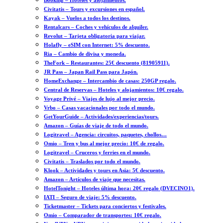
Booking – Hoteles y alojamientos.
Civitatis – Tours y excursiones en español.
Kayak – Vuelos a todos los destinos.
Rentalcars – Coches y vehículos de alquiler.
Revolut – Tarjeta obligatoria para viajar.
Holafly – eSIM con Internet: 5% descuento.
Ria – Cambio de divisa y moneda.
TheFork – Restaurantes: 25€ descuento (81905911).
JR Pass – Japan Rail Pass para Japón.
HomeExchange – Intercambio de casas: 250GP regalo.
Central de Reservas – Hoteles y alojamientos: 10€ regalo.
Voyage Privé – Viajes de lujo al mejor precio.
Vrbo – Casas vacacionales por todo el mundo.
GetYourGuide – Actividades/experiencias/tours.
Amazon – Guías de viaje de todo el mundo.
Logitravel – Agencia: circuitos, paquetes, chollos…
Omio – Tren y bus al mejor precio: 10€ de regalo.
Logitravel – Cruceros y ferries en el mundo.
Civitatis – Traslados por todo el mundo.
Klook – Actividades y tours en Asia: 5€ descuento.
Amazon – Artículos de viaje que necesitas.
HotelTonight – Hoteles última hora: 20€ regalo (DVECINO1).
IATI – Seguro de viaje: 5% descuento.
Ticketmaster – Tickets para conciertos y festivales.
Omio – Comparador de transportes: 10€ regalo.