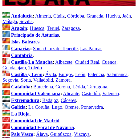
Andalucía
:
Almería
,
Cádiz
,
Córdoba
,
Granada
,
Huelva
,
Jaén
,
Málaga
,
Sevilla
.
Aragón
:
Huesca
,
Teruel
,
Zaragoza
.
Principado de Asturias
.
Islas Baleares
.
Canarias
:
Santa Cruz de Tenerife
,
Las Palmas
.
Cantabria
.
Castilla-La Mancha
:
Albacete
,
Ciudad Real
,
Cuenca
,
Guadalajara
,
Toledo
.
Castilla y León
:
Ávila
,
Burgos
,
León
,
Palencia
,
Salamanca
,
Segovia
,
Soria
,
Valladolid
,
Zamora
.
Cataluña
:
Barcelona
,
Gerona
,
Lérida
,
Tarragona
.
Comunidad Valenciana
:
Alicante
,
Castellón
,
Valencia
.
Extremadura
:
Badajoz
,
Cáceres
.
Galicia
:
La Coruña
,
Lugo
,
Orense
,
Pontevedra
.
La Rioja
.
Comunidad de Madrid
.
Comunidad Foral de Navarra
.
País Vasco
:
Álava
,
Guipúzcoa
,
Vizcaya
.