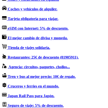
Coches y vehículos de alquiler.
Tarjeta obligatoria para viajar.
eSIM con Internet: 5% de descuento.
El mejor cambio de divisa y moneda.
Tienda de viajes solidaria.
Restaurantes: 25€ de descuento (81905911).
Agencia: circuitos, paquetes, chollos...
Tren y bus al mejor precio: 10€ de regalo.
Cruceros y ferries en el mundo.
Japan Rail Pass para Japón.
Seguro de viaje: 5% de descuento.