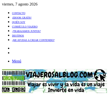
viernes, 7 agosto 2026
CONTACTO
¡EBOOK GRATIS!
QUIÉN SOY
CURRÍCULO VIAJERO
¿TRABAJAMOS JUNTOS?
DESTINOS
¿ME AYUDAS A CREAR CONTENIDO?
Artículo
al
Buscar
azar
Menú