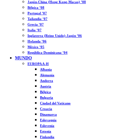
Japón-China (Hong Kong-Macao) ’08
Bélgica ’08
Portugal ’07
Tailandia ’07
Grecia ’07
Italia ’07
Inglaterra (Reino Unido)-Japón ’06
Holanda ’06
México ’05
República Dominicana ’04
MUNDO
EUROPA A-H
Albania
Alemania
Andorra
Austria
Bélgica
Bulgaria
Ciudad del Vaticano
Croacia
Dinamarca
Eslovaquia
Eslovenia
Estonia
Finlandia