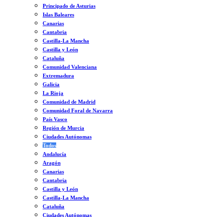
Principado de Asturias
Islas Baleares
Canarias
Cantabria
Castilla-La Mancha
Castilla y León
Cataluña
Comunidad Valenciana
Extremadura
Galicia
La Rioja
Comunidad de Madrid
Comunidad Foral de Navarra
País Vasco
Región de Murcia
Ciudades Autónomas
Todos
Andalucía
Aragón
Canarias
Cantabria
Castilla y León
Castilla-La Mancha
Cataluña
Ciudades Autónomas