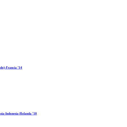
ido)-Francia ’14
sia-Indonesia-Holanda ’10