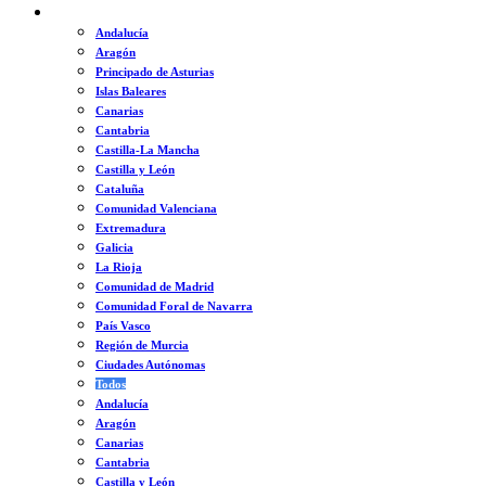
ESPAÑA
Andalucía
Aragón
Principado de Asturias
Islas Baleares
Canarias
Cantabria
Castilla-La Mancha
Castilla y León
Cataluña
Comunidad Valenciana
Extremadura
Galicia
La Rioja
Comunidad de Madrid
Comunidad Foral de Navarra
País Vasco
Región de Murcia
Ciudades Autónomas
Todos
Andalucía
Aragón
Canarias
Cantabria
Castilla y León