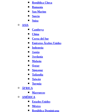
República Checa
Rumanía
San Marino
Suecia
Suiza
ASIA
Camboya
China
Corea del Sur
Emiratos Árabes Unidos
Indonesia
Japón
Jordania
Malasia
Qatar
Singapur
Tailandia
Taiwán
Turquía
ÁFRICA
Marruecos
AMÉRICA
Estados Unidos
México
República Dominicana