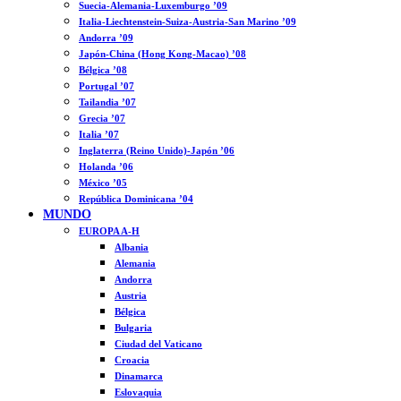
Suecia-Alemania-Luxemburgo ’09
Italia-Liechtenstein-Suiza-Austria-San Marino ’09
Andorra ’09
Japón-China (Hong Kong-Macao) ’08
Bélgica ’08
Portugal ’07
Tailandia ’07
Grecia ’07
Italia ’07
Inglaterra (Reino Unido)-Japón ’06
Holanda ’06
México ’05
República Dominicana ’04
MUNDO
EUROPA A-H
Albania
Alemania
Andorra
Austria
Bélgica
Bulgaria
Ciudad del Vaticano
Croacia
Dinamarca
Eslovaquia