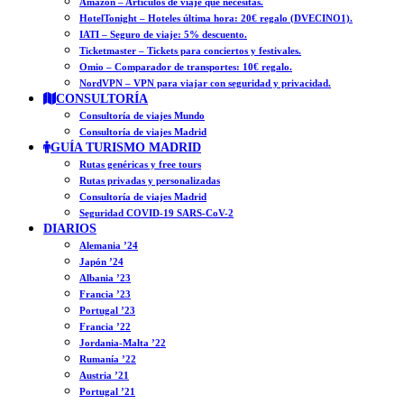
Amazon – Artículos de viaje que necesitas.
HotelTonight – Hoteles última hora: 20€ regalo (DVECINO1).
IATI – Seguro de viaje: 5% descuento.
Ticketmaster – Tickets para conciertos y festivales.
Omio – Comparador de transportes: 10€ regalo.
NordVPN – VPN para viajar con seguridad y privacidad.
CONSULTORÍA
Consultoría de viajes Mundo
Consultoría de viajes Madrid
GUÍA TURISMO MADRID
Rutas genéricas y free tours
Rutas privadas y personalizadas
Consultoría de viajes Madrid
Seguridad COVID-19 SARS-CoV-2
DIARIOS
Alemania ’24
Japón ’24
Albania ’23
Francia ’23
Portugal ’23
Francia ’22
Jordania-Malta ’22
Rumanía ’22
Austria ’21
Portugal ’21