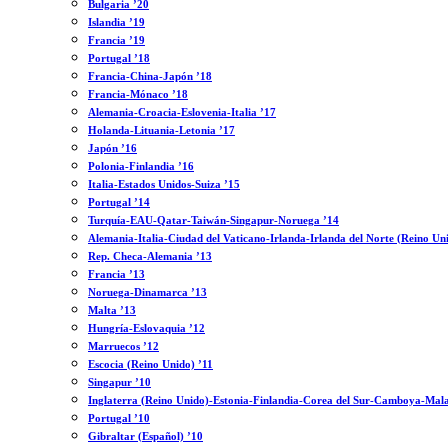
Bulgaria ’20
Islandia ’19
Francia ’19
Portugal ’18
Francia-China-Japón ’18
Francia-Mónaco ’18
Alemania-Croacia-Eslovenia-Italia ’17
Holanda-Lituania-Letonia ’17
Japón ’16
Polonia-Finlandia ’16
Italia-Estados Unidos-Suiza ’15
Portugal ’14
Turquía-EAU-Qatar-Taiwán-Singapur-Noruega ’14
Alemania-Italia-Ciudad del Vaticano-Irlanda-Irlanda del Norte (Reino Un
Rep. Checa-Alemania ’13
Francia ’13
Noruega-Dinamarca ’13
Malta ’13
Hungría-Eslovaquia ’12
Marruecos ’12
Escocia (Reino Unido) ’11
Singapur ’10
Inglaterra (Reino Unido)-Estonia-Finlandia-Corea del Sur-Camboya-Mala
Portugal ’10
Gibraltar (Español) ’10