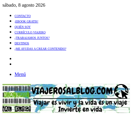
sábado, 8 agosto 2026
CONTACTO
¡EBOOK GRATIS!
QUIÉN SOY
CURRÍCULO VIAJERO
¿TRABAJAMOS JUNTOS?
DESTINOS
¿ME AYUDAS A CREAR CONTENIDO?
Artículo
al
Buscar
azar
Menú