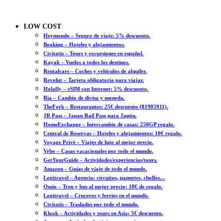
LOW COST
Heymondo – Seguro de viaje: 5% descuento.
Booking – Hoteles y alojamientos.
Civitatis – Tours y excursiones en español.
Kayak – Vuelos a todos los destinos.
Rentalcars – Coches y vehículos de alquiler.
Revolut – Tarjeta obligatoria para viajar.
Holafly – eSIM con Internet: 5% descuento.
Ria – Cambio de divisa y moneda.
TheFork – Restaurantes: 25€ descuento (81905911).
JR Pass – Japan Rail Pass para Japón.
HomeExchange – Intercambio de casas: 250GP regalo.
Central de Reservas – Hoteles y alojamientos: 10€ regalo.
Voyage Privé – Viajes de lujo al mejor precio.
Vrbo – Casas vacacionales por todo el mundo.
GetYourGuide – Actividades/experiencias/tours.
Amazon – Guías de viaje de todo el mundo.
Logitravel – Agencia: circuitos, paquetes, chollos…
Omio – Tren y bus al mejor precio: 10€ de regalo.
Logitravel – Cruceros y ferries en el mundo.
Civitatis – Traslados por todo el mundo.
Klook – Actividades y tours en Asia: 5€ descuento.