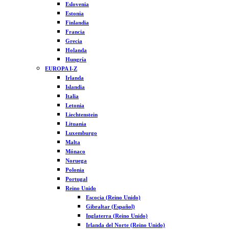
Eslovenia
Estonia
Finlandia
Francia
Grecia
Holanda
Hungría
EUROPA I-Z
Irlanda
Islandia
Italia
Letonia
Liechtenstein
Lituania
Luxemburgo
Malta
Mónaco
Noruega
Polonia
Portugal
Reino Unido
Escocia (Reino Unido)
Gibraltar (Español)
Inglaterra (Reino Unido)
Irlanda del Norte (Reino Unido)