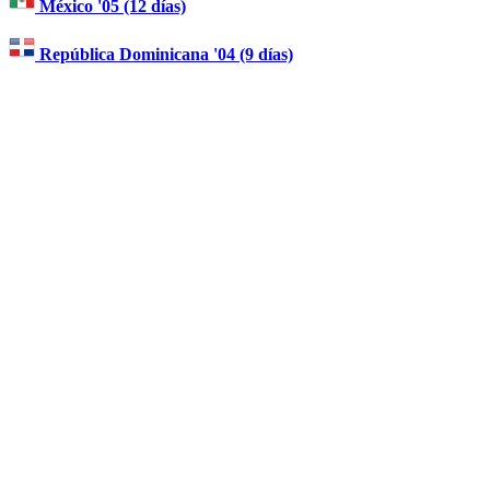
México '05 (12 días)
República Dominicana '04 (9 días)