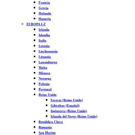
Francia
Grecia
Holanda
Hungría
EUROPA I-Z
Irlanda
Islandia
Italia
Letonia
Liechtenstein
Lituania
Luxemburgo
Malta
Mónaco
Noruega
Polonia
Portugal
Reino Unido
Escocia (Reino Unido)
Gibraltar (Español)
Inglaterra (Reino Unido)
Irlanda del Norte (Reino Unido)
República Checa
Rumanía
San Marino