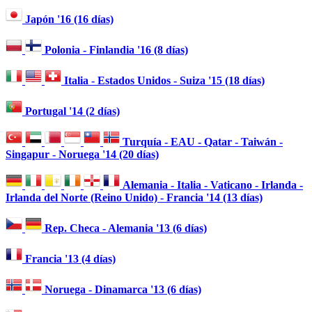
Japón '16 (16 días)
Polonia - Finlandia '16 (8 días)
Italia - Estados Unidos - Suiza '15 (18 días)
Portugal '14 (2 días)
Turquía - EAU - Qatar - Taiwán -
Singapur - Noruega '14 (20 días)
Alemania - Italia - Vaticano - Irlanda -
Irlanda del Norte (Reino Unido) - Francia '14 (13 días)
Rep. Checa - Alemania '13 (6 días)
Francia '13 (4 días)
Noruega - Dinamarca '13 (6 días)