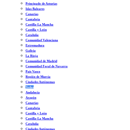
Principado de Asturias
Islas Baleares
Canarias
Cantabria
Castilla-La Mancha
Castilla y León
Cataluña
Comunidad Valenciana
Extremadura
Galicia
La Rioja
Comunidad de Madrid
Comunidad Foral de Navarra
País Vasco
Región de Murcia
Ciudades Autónomas
Todos
Andalucía
Aragón
Canarias
Cantabria
Castilla y León
Castilla-La Mancha
Cataluña
Ciudades Autónomas