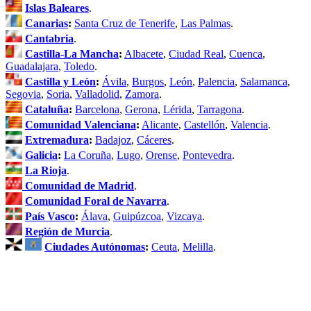
Islas Baleares
.
Canarias
:
Santa Cruz de Tenerife
,
Las Palmas
.
Cantabria
.
Castilla-La Mancha
:
Albacete
,
Ciudad Real
,
Cuenca
,
Guadalajara
,
Toledo
.
Castilla y León
:
Ávila
,
Burgos
,
León
,
Palencia
,
Salamanca
,
Segovia
,
Soria
,
Valladolid
,
Zamora
.
Cataluña
:
Barcelona
,
Gerona
,
Lérida
,
Tarragona
.
Comunidad Valenciana
:
Alicante
,
Castellón
,
Valencia
.
Extremadura
:
Badajoz
,
Cáceres
.
Galicia
:
La Coruña
,
Lugo
,
Orense
,
Pontevedra
.
La Rioja
.
Comunidad de Madrid
.
Comunidad Foral de Navarra
.
País Vasco
:
Álava
,
Guipúzcoa
,
Vizcaya
.
Región de Murcia
.
Ciudades Autónomas
:
Ceuta
,
Melilla
.