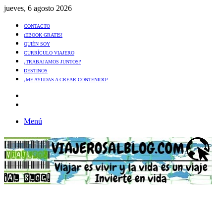
jueves, 6 agosto 2026
CONTACTO
¡EBOOK GRATIS!
QUIÉN SOY
CURRÍCULO VIAJERO
¿TRABAJAMOS JUNTOS?
DESTINOS
¿ME AYUDAS A CREAR CONTENIDO?
Artículo
al
Buscar
azar
Menú