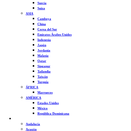
Suecia
Suiza
ASIA
Camboya
China
Corea del Sur
Emiratos Árabes Unidos
Indonesia
Japón
Jordania
Malasia
Qatar
Singapur
Tailandia
Taiwán
Turquía
ÁFRICA
Marruecos
AMÉRICA
Estados Unidos
México
República Dominicana
ESPAÑA
Andalucía
Aragón