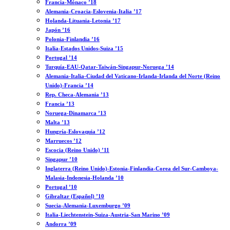
Francia-Mónaco ’18
Alemania-Croacia-Eslovenia-Italia ’17
Holanda-Lituania-Letonia ’17
Japón ’16
Polonia-Finlandia ’16
Italia-Estados Unidos-Suiza ’15
Portugal ’14
Turquía-EAU-Qatar-Taiwán-Singapur-Noruega ’14
Alemania-Italia-Ciudad del Vaticano-Irlanda-Irlanda del Norte (Reino
Unido)-Francia ’14
Rep. Checa-Alemania ’13
Francia ’13
Noruega-Dinamarca ’13
Malta ’13
Hungría-Eslovaquia ’12
Marruecos ’12
Escocia (Reino Unido) ’11
Singapur ’10
Inglaterra (Reino Unido)-Estonia-Finlandia-Corea del Sur-Camboya-
Malasia-Indonesia-Holanda ’10
Portugal ’10
Gibraltar (Español) ’10
Suecia-Alemania-Luxemburgo ’09
Italia-Liechtenstein-Suiza-Austria-San Marino ’09
Andorra ’09