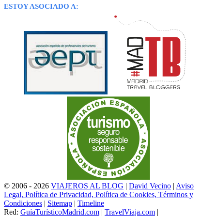
ESTOY ASOCIADO A:
© 2006 - 2026
VIAJEROS AL BLOG
|
David Vecino
|
Aviso
Legal, Política de Privacidad, Política de Cookies, Términos y
Condiciones
|
Sitemap
|
Timeline
Red:
GuíaTurísticoMadrid.com
|
TravelViaja.com
|