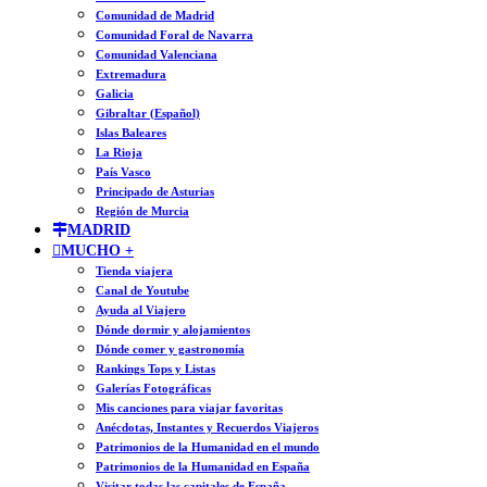
Comunidad de Madrid
Comunidad Foral de Navarra
Comunidad Valenciana
Extremadura
Galicia
Gibraltar (Español)
Islas Baleares
La Rioja
País Vasco
Principado de Asturias
Región de Murcia
MADRID
MUCHO +
Tienda viajera
Canal de Youtube
Ayuda al Viajero
Dónde dormir y alojamientos
Dónde comer y gastronomía
Rankings Tops y Listas
Galerías Fotográficas
Mis canciones para viajar favoritas
Anécdotas, Instantes y Recuerdos Viajeros
Patrimonios de la Humanidad en el mundo
Patrimonios de la Humanidad en España
Visitar todas las capitales de España