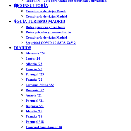
NordVPN – VPN para viajar con seguridad y privacidad.
CONSULTORÍA
Consultoría de viajes Mundo
Consultoría de viajes Madrid
GUÍA TURISMO MADRID
Rutas genéricas y free tours
Rutas privadas y personalizadas
Consultoría de viajes Madrid
Seguridad COVID-19 SARS-CoV-2
DIARIOS
Alemania ’24
Japón ’24
Albania ’23
Francia ’23
Portugal ’23
Francia ’22
Jordania-Malta ’22
Rumanía ’22
Austria ’21
Portugal ’21
Bulgaria ’20
Islandia ’19
Francia ’19
Portugal ’18
Francia-China-Japón ’18