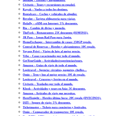
Booking – Hoteles y alojamientos.
Civitatis – Tours y excursiones en español.
Kayak – Vuelos a todos los destinos.
Rentalcars – Coches y vehículos de alquiler.
Revolut – Tarjeta obligatoria para viajar.
Holafly – eSIM con Internet: 5% descuento.
Ria – Cambio de divisa y moneda.
TheFork – Restaurantes: 25€ descuento (81905911).
JR Pass – Japan Rail Pass para Japón.
HomeExchange – Intercambio de casas: 250GP regalo.
Central de Reservas – Hoteles y alojamientos: 10€ regalo.
Voyage Privé – Viajes de lujo al mejor precio.
Vrbo – Casas vacacionales por todo el mundo.
GetYourGuide – Actividades/experiencias/tours.
Amazon – Guías de viaje de todo el mundo.
Logitravel – Agencia: circuitos, paquetes, chollos…
Omio – Tren y bus al mejor precio: 10€ de regalo.
Logitravel – Cruceros y ferries en el mundo.
Civitatis – Traslados por todo el mundo.
Klook – Actividades y tours en Asia: 5€ descuento.
Amazon – Artículos de viaje que necesitas.
HotelTonight – Hoteles última hora: 20€ regalo (DVECINO1).
IATI – Seguro de viaje: 5% descuento.
Ticketmaster – Tickets para conciertos y festivales.
Omio – Comparador de transportes: 10€ regalo.