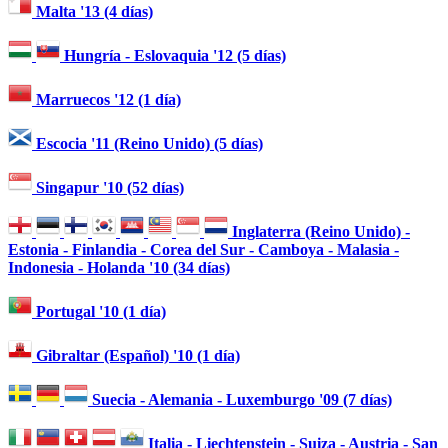
Malta '13 (4 días)
Hungría - Eslovaquia '12 (5 días)
Marruecos '12 (1 día)
Escocia '11 (Reino Unido) (5 días)
Singapur '10 (52 días)
Inglaterra (Reino Unido) -
Estonia - Finlandia - Corea del Sur - Camboya - Malasia -
Indonesia - Holanda '10 (34 días)
Portugal '10 (1 día)
Gibraltar (Español) '10 (1 día)
Suecia - Alemania - Luxemburgo '09 (7 días)
Italia - Liechtenstein - Suiza - Austria - San