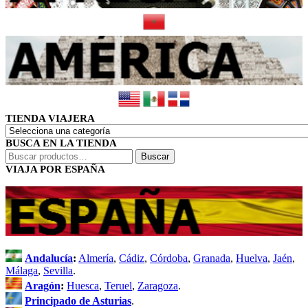
TIENDA VIAJERA
BUSCA EN LA TIENDA
Buscar
Buscar
por:
VIAJA POR ESPAÑA
Andalucía
:
Almería
,
Cádiz
,
Córdoba
,
Granada
,
Huelva
,
Jaén
,
Málaga
,
Sevilla
.
Aragón
:
Huesca
,
Teruel
,
Zaragoza
.
Principado de Asturias
.