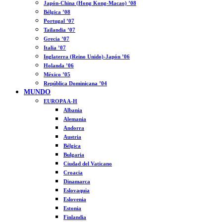
Japón-China (Hong Kong-Macao) ’08
Bélgica ’08
Portugal ’07
Tailandia ’07
Grecia ’07
Italia ’07
Inglaterra (Reino Unido)-Japón ’06
Holanda ’06
México ’05
República Dominicana ’04
MUNDO
EUROPA A-H
Albania
Alemania
Andorra
Austria
Bélgica
Bulgaria
Ciudad del Vaticano
Croacia
Dinamarca
Eslovaquia
Eslovenia
Estonia
Finlandia