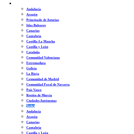
ESPAÑA
Andalucía
Aragón
Principado de Asturias
Islas Baleares
Canarias
Cantabria
Castilla-La Mancha
Castilla y León
Cataluña
Comunidad Valenciana
Extremadura
Galicia
La Rioja
Comunidad de Madrid
Comunidad Foral de Navarra
País Vasco
Región de Murcia
Ciudades Autónomas
Todos
Andalucía
Aragón
Canarias
Cantabria
Castilla y León