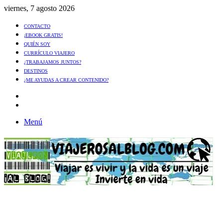
viernes, 7 agosto 2026
CONTACTO
¡EBOOK GRATIS!
QUIÉN SOY
CURRÍCULO VIAJERO
¿TRABAJAMOS JUNTOS?
DESTINOS
¿ME AYUDAS A CREAR CONTENIDO?
Artículo
al
Buscar
azar
Menú