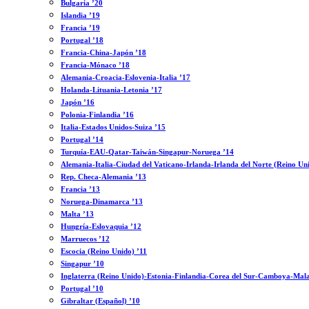
Bulgaria ’20
Islandia ’19
Francia ’19
Portugal ’18
Francia-China-Japón ’18
Francia-Mónaco ’18
Alemania-Croacia-Eslovenia-Italia ’17
Holanda-Lituania-Letonia ’17
Japón ’16
Polonia-Finlandia ’16
Italia-Estados Unidos-Suiza ’15
Portugal ’14
Turquía-EAU-Qatar-Taiwán-Singapur-Noruega ’14
Alemania-Italia-Ciudad del Vaticano-Irlanda-Irlanda del Norte (Reino Un
Rep. Checa-Alemania ’13
Francia ’13
Noruega-Dinamarca ’13
Malta ’13
Hungría-Eslovaquia ’12
Marruecos ’12
Escocia (Reino Unido) ’11
Singapur ’10
Inglaterra (Reino Unido)-Estonia-Finlandia-Corea del Sur-Camboya-Mala
Portugal ’10
Gibraltar (Español) ’10