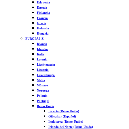
Eslovenia
Estonia
Finlandia
Francia
Grecia
Holanda
Hungría
EUROPA I-Z
Irlanda
Islandia
Italia
Letonia
Liechtenstein
Lituania
Luxemburgo
Malta
Mónaco
Noruega
Polonia
Portugal
Reino Unido
Escocia (Reino Unido)
Gibraltar (Español)
Inglaterra (Reino Unido)
Irlanda del Norte (Reino Unido)