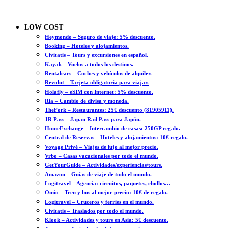
LOW COST
Heymondo – Seguro de viaje: 5% descuento.
Booking – Hoteles y alojamientos.
Civitatis – Tours y excursiones en español.
Kayak – Vuelos a todos los destinos.
Rentalcars – Coches y vehículos de alquiler.
Revolut – Tarjeta obligatoria para viajar.
Holafly – eSIM con Internet: 5% descuento.
Ria – Cambio de divisa y moneda.
TheFork – Restaurantes: 25€ descuento (81905911).
JR Pass – Japan Rail Pass para Japón.
HomeExchange – Intercambio de casas: 250GP regalo.
Central de Reservas – Hoteles y alojamientos: 10€ regalo.
Voyage Privé – Viajes de lujo al mejor precio.
Vrbo – Casas vacacionales por todo el mundo.
GetYourGuide – Actividades/experiencias/tours.
Amazon – Guías de viaje de todo el mundo.
Logitravel – Agencia: circuitos, paquetes, chollos…
Omio – Tren y bus al mejor precio: 10€ de regalo.
Logitravel – Cruceros y ferries en el mundo.
Civitatis – Traslados por todo el mundo.
Klook – Actividades y tours en Asia: 5€ descuento.