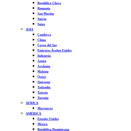
República Checa
Rumanía
San Marino
Suecia
Suiza
ASIA
Camboya
China
Corea del Sur
Emiratos Árabes Unidos
Indonesia
Japón
Jordania
Malasia
Qatar
Singapur
Tailandia
Taiwán
Turquía
ÁFRICA
Marruecos
AMÉRICA
Estados Unidos
México
República Dominicana