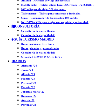
Amazon – Artículos de viaje que necesitas.
HotelTonight – Hoteles última hora: 20€ regalo (DVECINO1).
IATI – Seguro de viaje: 5% descuento.
Ticketmaster – Tickets para conciertos y festivales.
Omio – Comparador de transportes: 10€ regalo.
NordVPN – VPN para viajar con seguridad y privacidad.
CONSULTORÍA
Consultoría de viajes Mundo
Consultoría de viajes Madrid
GUÍA TURISMO MADRID
Rutas genéricas y free tours
Rutas privadas y personalizadas
Consultoría de viajes Madrid
Seguridad COVID-19 SARS-CoV-2
DIARIOS
Alemania ’24
Japón ’24
Albania ’23
Francia ’23
Portugal ’23
Francia ’22
Jordania-Malta ’22
Rumanía ’22
Austria ’21
Portugal ’21