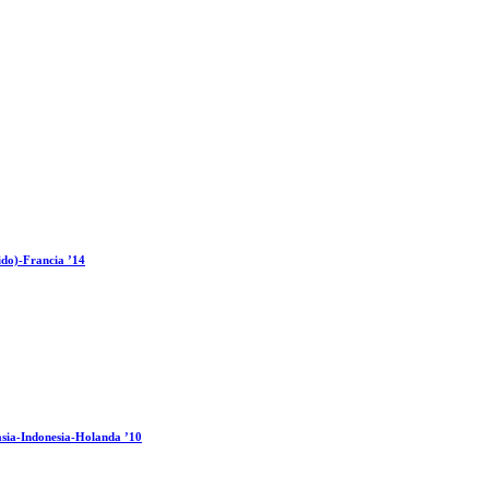
ido)-Francia ’14
sia-Indonesia-Holanda ’10