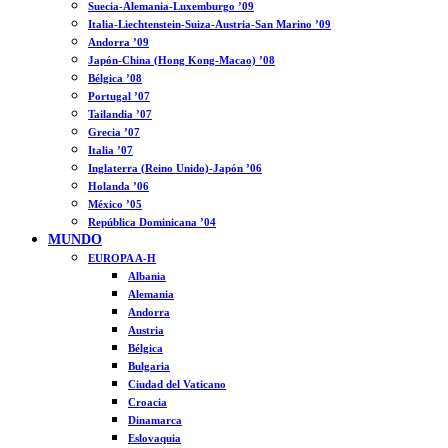
Suecia-Alemania-Luxemburgo ’09
Italia-Liechtenstein-Suiza-Austria-San Marino ’09
Andorra ’09
Japón-China (Hong Kong-Macao) ’08
Bélgica ’08
Portugal ’07
Tailandia ’07
Grecia ’07
Italia ’07
Inglaterra (Reino Unido)-Japón ’06
Holanda ’06
México ’05
República Dominicana ’04
MUNDO
EUROPA A-H
Albania
Alemania
Andorra
Austria
Bélgica
Bulgaria
Ciudad del Vaticano
Croacia
Dinamarca
Eslovaquia