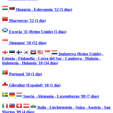
Hungría - Eslovaquia '12 (5 días)
Marruecos '12 (1 día)
Escocia '11 (Reino Unido) (5 días)
Singapur '10 (52 días)
Inglaterra (Reino Unido) -
Estonia - Finlandia - Corea del Sur - Camboya - Malasia -
Indonesia - Holanda '10 (34 días)
Portugal '10 (1 día)
Gibraltar (Español) '10 (1 día)
Suecia - Alemania - Luxemburgo '09 (7 días)
Italia - Liechtenstein - Suiza - Austria - San
Marino '09 (4 días)