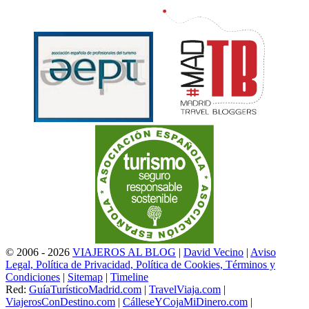
© 2006 - 2026
VIAJEROS AL BLOG
|
David Vecino
|
Aviso
Legal, Política de Privacidad, Política de Cookies, Términos y
Condiciones
|
Sitemap
|
Timeline
Red:
GuíaTurísticoMadrid.com
|
TravelViaja.com
|
ViajerosConDestino.com
|
CálleseYCojaMiDinero.com
|