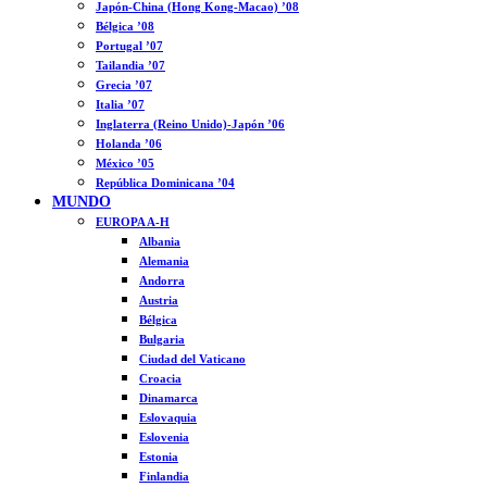
Japón-China (Hong Kong-Macao) ’08
Bélgica ’08
Portugal ’07
Tailandia ’07
Grecia ’07
Italia ’07
Inglaterra (Reino Unido)-Japón ’06
Holanda ’06
México ’05
República Dominicana ’04
MUNDO
EUROPA A-H
Albania
Alemania
Andorra
Austria
Bélgica
Bulgaria
Ciudad del Vaticano
Croacia
Dinamarca
Eslovaquia
Eslovenia
Estonia
Finlandia