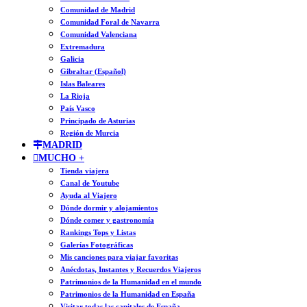
Comunidad de Madrid
Comunidad Foral de Navarra
Comunidad Valenciana
Extremadura
Galicia
Gibraltar (Español)
Islas Baleares
La Rioja
País Vasco
Principado de Asturias
Región de Murcia
MADRID
MUCHO +
Tienda viajera
Canal de Youtube
Ayuda al Viajero
Dónde dormir y alojamientos
Dónde comer y gastronomía
Rankings Tops y Listas
Galerías Fotográficas
Mis canciones para viajar favoritas
Anécdotas, Instantes y Recuerdos Viajeros
Patrimonios de la Humanidad en el mundo
Patrimonios de la Humanidad en España
Visitar todas las capitales de España