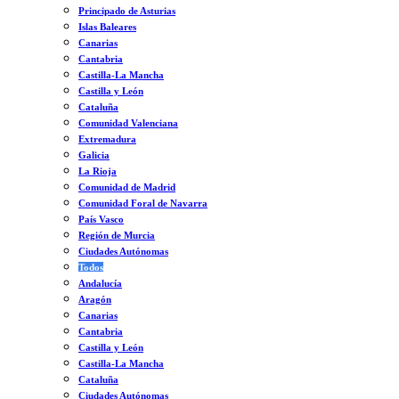
Principado de Asturias
Islas Baleares
Canarias
Cantabria
Castilla-La Mancha
Castilla y León
Cataluña
Comunidad Valenciana
Extremadura
Galicia
La Rioja
Comunidad de Madrid
Comunidad Foral de Navarra
País Vasco
Región de Murcia
Ciudades Autónomas
Todos
Andalucía
Aragón
Canarias
Cantabria
Castilla y León
Castilla-La Mancha
Cataluña
Ciudades Autónomas