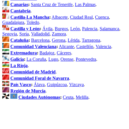
Canarias
:
Santa Cruz de Tenerife
,
Las Palmas
.
Cantabria
.
Castilla-La Mancha
:
Albacete
,
Ciudad Real
,
Cuenca
,
Guadalajara
,
Toledo
.
Castilla y León
:
Ávila
,
Burgos
,
León
,
Palencia
,
Salamanca
,
Segovia
,
Soria
,
Valladolid
,
Zamora
.
Cataluña
:
Barcelona
,
Gerona
,
Lérida
,
Tarragona
.
Comunidad Valenciana
:
Alicante
,
Castellón
,
Valencia
.
Extremadura
:
Badajoz
,
Cáceres
.
Galicia
:
La Coruña
,
Lugo
,
Orense
,
Pontevedra
.
La Rioja
.
Comunidad de Madrid
.
Comunidad Foral de Navarra
.
País Vasco
:
Álava
,
Guipúzcoa
,
Vizcaya
.
Región de Murcia
.
Ciudades Autónomas
:
Ceuta
,
Melilla
.