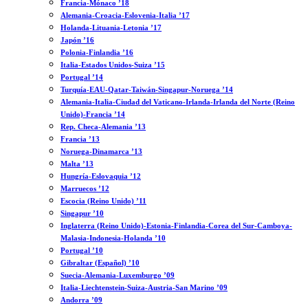
Francia-Mónaco ’18
Alemania-Croacia-Eslovenia-Italia ’17
Holanda-Lituania-Letonia ’17
Japón ’16
Polonia-Finlandia ’16
Italia-Estados Unidos-Suiza ’15
Portugal ’14
Turquía-EAU-Qatar-Taiwán-Singapur-Noruega ’14
Alemania-Italia-Ciudad del Vaticano-Irlanda-Irlanda del Norte (Reino
Unido)-Francia ’14
Rep. Checa-Alemania ’13
Francia ’13
Noruega-Dinamarca ’13
Malta ’13
Hungría-Eslovaquia ’12
Marruecos ’12
Escocia (Reino Unido) ’11
Singapur ’10
Inglaterra (Reino Unido)-Estonia-Finlandia-Corea del Sur-Camboya-
Malasia-Indonesia-Holanda ’10
Portugal ’10
Gibraltar (Español) ’10
Suecia-Alemania-Luxemburgo ’09
Italia-Liechtenstein-Suiza-Austria-San Marino ’09
Andorra ’09