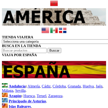
TIENDA VIAJERA
BUSCA EN LA TIENDA
Buscar
Buscar
por:
VIAJA POR ESPAÑA
Andalucía
:
Almería
,
Cádiz
,
Córdoba
,
Granada
,
Huelva
,
Jaén
,
Málaga
,
Sevilla
.
Aragón
:
Huesca
,
Teruel
,
Zaragoza
.
Principado de Asturias
.
Islas Baleares
.