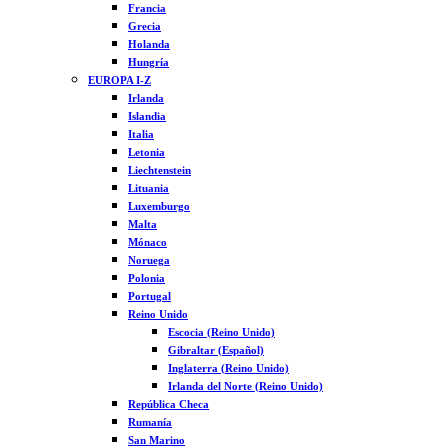
Francia
Grecia
Holanda
Hungría
EUROPA I-Z
Irlanda
Islandia
Italia
Letonia
Liechtenstein
Lituania
Luxemburgo
Malta
Mónaco
Noruega
Polonia
Portugal
Reino Unido
Escocia (Reino Unido)
Gibraltar (Español)
Inglaterra (Reino Unido)
Irlanda del Norte (Reino Unido)
República Checa
Rumanía
San Marino