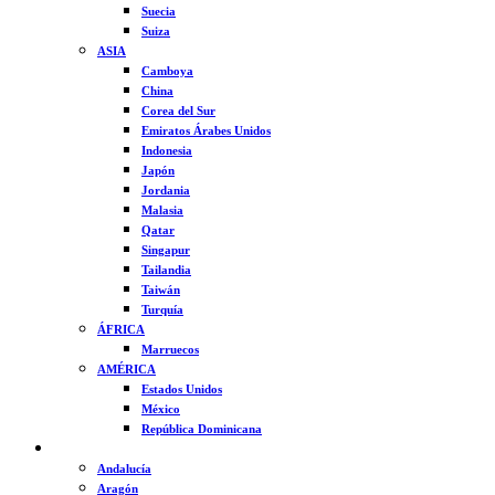
Suecia
Suiza
ASIA
Camboya
China
Corea del Sur
Emiratos Árabes Unidos
Indonesia
Japón
Jordania
Malasia
Qatar
Singapur
Tailandia
Taiwán
Turquía
ÁFRICA
Marruecos
AMÉRICA
Estados Unidos
México
República Dominicana
ESPAÑA
Andalucía
Aragón