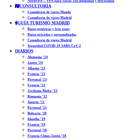
NordVPN – VPN para viajar con seguridad y privacidad.
CONSULTORÍA
Consultoría de viajes Mundo
Consultoría de viajes Madrid
GUÍA TURISMO MADRID
Rutas genéricas y free tours
Rutas privadas y personalizadas
Consultoría de viajes Madrid
Seguridad COVID-19 SARS-CoV-2
DIARIOS
Alemania ’24
Japón ’24
Albania ’23
Francia ’23
Portugal ’23
Francia ’22
Jordania-Malta ’22
Rumanía ’22
Austria ’21
Portugal ’21
Bulgaria ’20
Islandia ’19
Francia ’19
Portugal ’18
Francia-China-Japón ’18