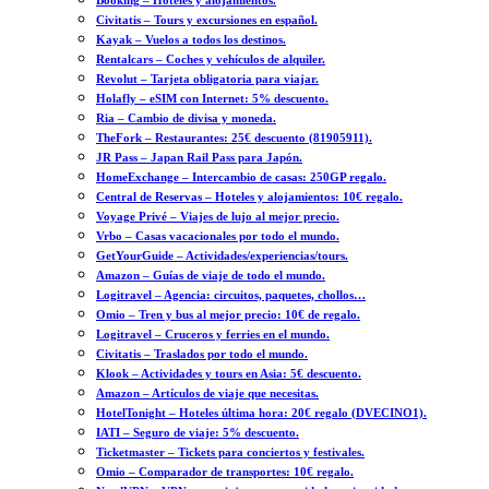
Booking – Hoteles y alojamientos.
Civitatis – Tours y excursiones en español.
Kayak – Vuelos a todos los destinos.
Rentalcars – Coches y vehículos de alquiler.
Revolut – Tarjeta obligatoria para viajar.
Holafly – eSIM con Internet: 5% descuento.
Ria – Cambio de divisa y moneda.
TheFork – Restaurantes: 25€ descuento (81905911).
JR Pass – Japan Rail Pass para Japón.
HomeExchange – Intercambio de casas: 250GP regalo.
Central de Reservas – Hoteles y alojamientos: 10€ regalo.
Voyage Privé – Viajes de lujo al mejor precio.
Vrbo – Casas vacacionales por todo el mundo.
GetYourGuide – Actividades/experiencias/tours.
Amazon – Guías de viaje de todo el mundo.
Logitravel – Agencia: circuitos, paquetes, chollos…
Omio – Tren y bus al mejor precio: 10€ de regalo.
Logitravel – Cruceros y ferries en el mundo.
Civitatis – Traslados por todo el mundo.
Klook – Actividades y tours en Asia: 5€ descuento.
Amazon – Artículos de viaje que necesitas.
HotelTonight – Hoteles última hora: 20€ regalo (DVECINO1).
IATI – Seguro de viaje: 5% descuento.
Ticketmaster – Tickets para conciertos y festivales.
Omio – Comparador de transportes: 10€ regalo.