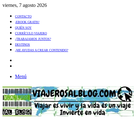
viernes, 7 agosto 2026
CONTACTO
¡EBOOK GRATIS!
QUIÉN SOY
CURRÍCULO VIAJERO
¿TRABAJAMOS JUNTOS?
DESTINOS
¿ME AYUDAS A CREAR CONTENIDO?
Artículo
al
Buscar
azar
Menú