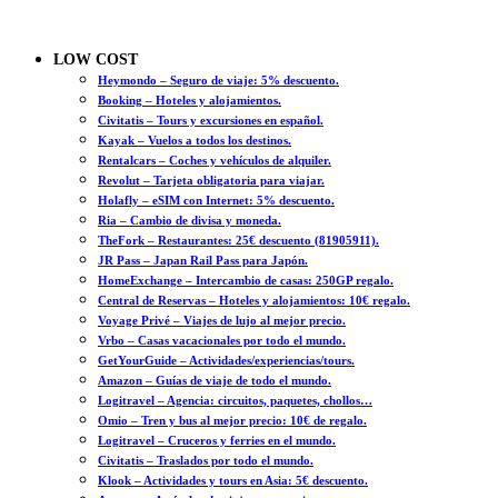
LOW COST
Heymondo – Seguro de viaje: 5% descuento.
Booking – Hoteles y alojamientos.
Civitatis – Tours y excursiones en español.
Kayak – Vuelos a todos los destinos.
Rentalcars – Coches y vehículos de alquiler.
Revolut – Tarjeta obligatoria para viajar.
Holafly – eSIM con Internet: 5% descuento.
Ria – Cambio de divisa y moneda.
TheFork – Restaurantes: 25€ descuento (81905911).
JR Pass – Japan Rail Pass para Japón.
HomeExchange – Intercambio de casas: 250GP regalo.
Central de Reservas – Hoteles y alojamientos: 10€ regalo.
Voyage Privé – Viajes de lujo al mejor precio.
Vrbo – Casas vacacionales por todo el mundo.
GetYourGuide – Actividades/experiencias/tours.
Amazon – Guías de viaje de todo el mundo.
Logitravel – Agencia: circuitos, paquetes, chollos…
Omio – Tren y bus al mejor precio: 10€ de regalo.
Logitravel – Cruceros y ferries en el mundo.
Civitatis – Traslados por todo el mundo.
Klook – Actividades y tours en Asia: 5€ descuento.