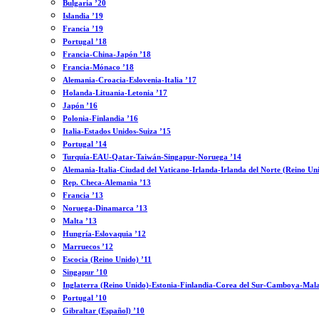
Bulgaria ’20
Islandia ’19
Francia ’19
Portugal ’18
Francia-China-Japón ’18
Francia-Mónaco ’18
Alemania-Croacia-Eslovenia-Italia ’17
Holanda-Lituania-Letonia ’17
Japón ’16
Polonia-Finlandia ’16
Italia-Estados Unidos-Suiza ’15
Portugal ’14
Turquía-EAU-Qatar-Taiwán-Singapur-Noruega ’14
Alemania-Italia-Ciudad del Vaticano-Irlanda-Irlanda del Norte (Reino Un
Rep. Checa-Alemania ’13
Francia ’13
Noruega-Dinamarca ’13
Malta ’13
Hungría-Eslovaquia ’12
Marruecos ’12
Escocia (Reino Unido) ’11
Singapur ’10
Inglaterra (Reino Unido)-Estonia-Finlandia-Corea del Sur-Camboya-Mala
Portugal ’10
Gibraltar (Español) ’10