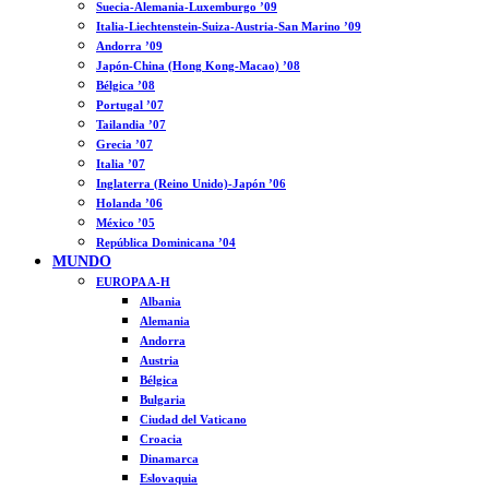
Suecia-Alemania-Luxemburgo ’09
Italia-Liechtenstein-Suiza-Austria-San Marino ’09
Andorra ’09
Japón-China (Hong Kong-Macao) ’08
Bélgica ’08
Portugal ’07
Tailandia ’07
Grecia ’07
Italia ’07
Inglaterra (Reino Unido)-Japón ’06
Holanda ’06
México ’05
República Dominicana ’04
MUNDO
EUROPA A-H
Albania
Alemania
Andorra
Austria
Bélgica
Bulgaria
Ciudad del Vaticano
Croacia
Dinamarca
Eslovaquia