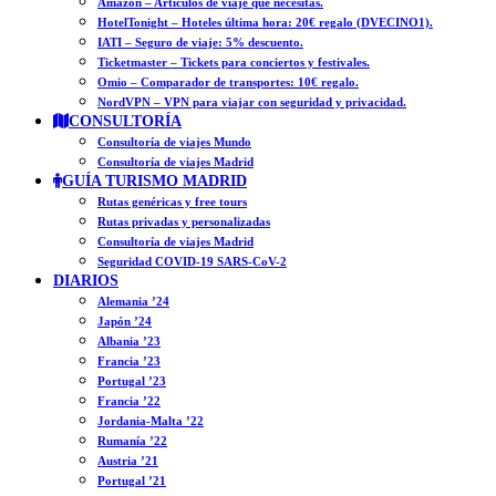
Amazon – Artículos de viaje que necesitas.
HotelTonight – Hoteles última hora: 20€ regalo (DVECINO1).
IATI – Seguro de viaje: 5% descuento.
Ticketmaster – Tickets para conciertos y festivales.
Omio – Comparador de transportes: 10€ regalo.
NordVPN – VPN para viajar con seguridad y privacidad.
CONSULTORÍA
Consultoría de viajes Mundo
Consultoría de viajes Madrid
GUÍA TURISMO MADRID
Rutas genéricas y free tours
Rutas privadas y personalizadas
Consultoría de viajes Madrid
Seguridad COVID-19 SARS-CoV-2
DIARIOS
Alemania ’24
Japón ’24
Albania ’23
Francia ’23
Portugal ’23
Francia ’22
Jordania-Malta ’22
Rumanía ’22
Austria ’21
Portugal ’21