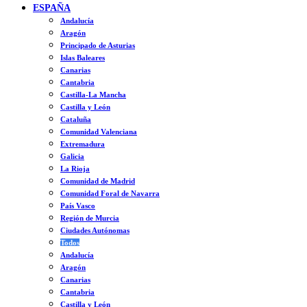
ESPAÑA
Andalucía
Aragón
Principado de Asturias
Islas Baleares
Canarias
Cantabria
Castilla-La Mancha
Castilla y León
Cataluña
Comunidad Valenciana
Extremadura
Galicia
La Rioja
Comunidad de Madrid
Comunidad Foral de Navarra
País Vasco
Región de Murcia
Ciudades Autónomas
Todos
Andalucía
Aragón
Canarias
Cantabria
Castilla y León