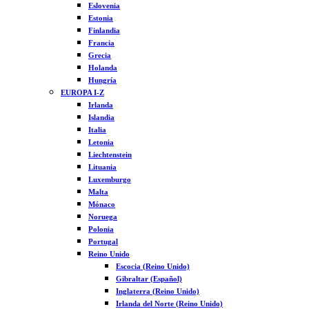
Eslovenia
Estonia
Finlandia
Francia
Grecia
Holanda
Hungría
EUROPA I-Z
Irlanda
Islandia
Italia
Letonia
Liechtenstein
Lituania
Luxemburgo
Malta
Mónaco
Noruega
Polonia
Portugal
Reino Unido
Escocia (Reino Unido)
Gibraltar (Español)
Inglaterra (Reino Unido)
Irlanda del Norte (Reino Unido)