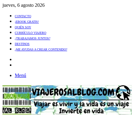
jueves, 6 agosto 2026
CONTACTO
¡EBOOK GRATIS!
QUIÉN SOY
CURRÍCULO VIAJERO
¿TRABAJAMOS JUNTOS?
DESTINOS
¿ME AYUDAS A CREAR CONTENIDO?
Artículo
al
Buscar
azar
Menú