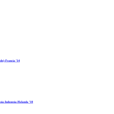
ido)-Francia ’14
sia-Indonesia-Holanda ’10