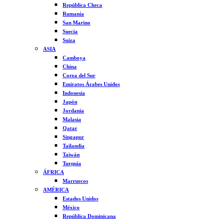
República Checa
Rumanía
San Marino
Suecia
Suiza
ASIA
Camboya
China
Corea del Sur
Emiratos Árabes Unidos
Indonesia
Japón
Jordania
Malasia
Qatar
Singapur
Tailandia
Taiwán
Turquía
ÁFRICA
Marruecos
AMÉRICA
Estados Unidos
México
República Dominicana