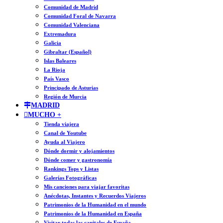
Comunidad de Madrid
Comunidad Foral de Navarra
Comunidad Valenciana
Extremadura
Galicia
Gibraltar (Español)
Islas Baleares
La Rioja
País Vasco
Principado de Asturias
Región de Murcia
MADRID
MUCHO +
Tienda viajera
Canal de Youtube
Ayuda al Viajero
Dónde dormir y alojamientos
Dónde comer y gastronomía
Rankings Tops y Listas
Galerías Fotográficas
Mis canciones para viajar favoritas
Anécdotas, Instantes y Recuerdos Viajeros
Patrimonios de la Humanidad en el mundo
Patrimonios de la Humanidad en España
Visitar todas las capitales de España