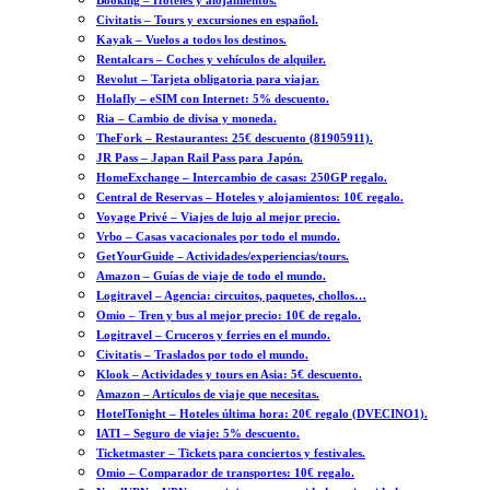
Booking – Hoteles y alojamientos.
Civitatis – Tours y excursiones en español.
Kayak – Vuelos a todos los destinos.
Rentalcars – Coches y vehículos de alquiler.
Revolut – Tarjeta obligatoria para viajar.
Holafly – eSIM con Internet: 5% descuento.
Ria – Cambio de divisa y moneda.
TheFork – Restaurantes: 25€ descuento (81905911).
JR Pass – Japan Rail Pass para Japón.
HomeExchange – Intercambio de casas: 250GP regalo.
Central de Reservas – Hoteles y alojamientos: 10€ regalo.
Voyage Privé – Viajes de lujo al mejor precio.
Vrbo – Casas vacacionales por todo el mundo.
GetYourGuide – Actividades/experiencias/tours.
Amazon – Guías de viaje de todo el mundo.
Logitravel – Agencia: circuitos, paquetes, chollos…
Omio – Tren y bus al mejor precio: 10€ de regalo.
Logitravel – Cruceros y ferries en el mundo.
Civitatis – Traslados por todo el mundo.
Klook – Actividades y tours en Asia: 5€ descuento.
Amazon – Artículos de viaje que necesitas.
HotelTonight – Hoteles última hora: 20€ regalo (DVECINO1).
IATI – Seguro de viaje: 5% descuento.
Ticketmaster – Tickets para conciertos y festivales.
Omio – Comparador de transportes: 10€ regalo.