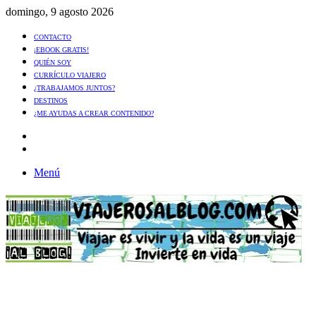
domingo, 9 agosto 2026
CONTACTO
¡EBOOK GRATIS!
QUIÉN SOY
CURRÍCULO VIAJERO
¿TRABAJAMOS JUNTOS?
DESTINOS
¿ME AYUDAS A CREAR CONTENIDO?
Artículo
al
Buscar
azar
Menú