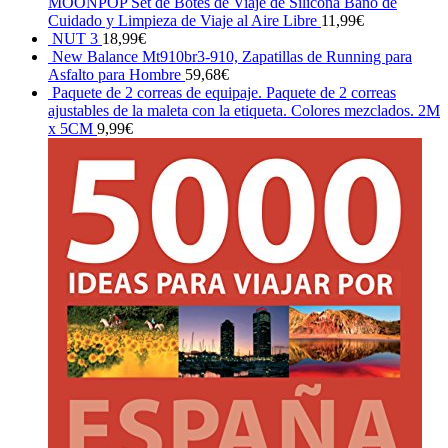
MOONPOP Set de Botes de Viaje de Silicona Baño de
Cuidado y Limpieza de Viaje al Aire Libre
11,99
€
NUT 3
18,99
€
New Balance Mt910br3-910, Zapatillas de Running para
Asfalto para Hombre
59,68
€
Paquete de 2 correas de equipaje. Paquete de 2 correas
ajustables de la maleta con la etiqueta. Colores mezclados. 2M
x 5CM
9,99
€