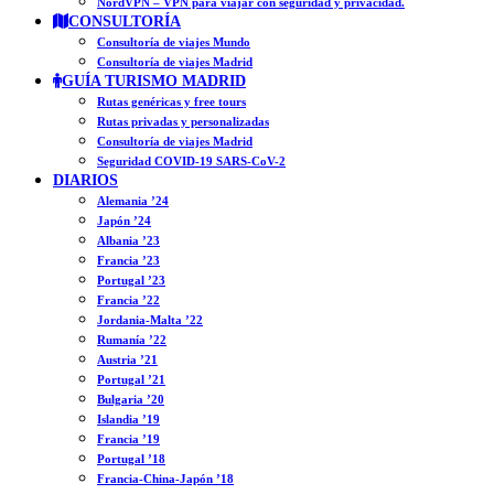
NordVPN – VPN para viajar con seguridad y privacidad.
CONSULTORÍA
Consultoría de viajes Mundo
Consultoría de viajes Madrid
GUÍA TURISMO MADRID
Rutas genéricas y free tours
Rutas privadas y personalizadas
Consultoría de viajes Madrid
Seguridad COVID-19 SARS-CoV-2
DIARIOS
Alemania ’24
Japón ’24
Albania ’23
Francia ’23
Portugal ’23
Francia ’22
Jordania-Malta ’22
Rumanía ’22
Austria ’21
Portugal ’21
Bulgaria ’20
Islandia ’19
Francia ’19
Portugal ’18
Francia-China-Japón ’18