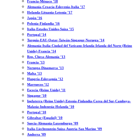
Francia-Mónaco ’18
Alemania-Croacia-Eslovenia-Italia ’17
Holanda-Lituania-Letonia ’17
Japón ’16
Polonia-Finlandia ’16
Italia-Estados Unidos-Suiza ’15
Portugal ’14
Turquía-EAU-Qatar-Taiwán-Singapur-Noruega ’14
Alemania-Italia-Ciudad del Vaticano-Irlanda-Irlanda del Norte (Reino
Unido)-Francia ’14
Rep. Checa-Alemania ’13
Francia ’13
Noruega-Dinamarca ’13
Malta ’13
Hungría-Eslovaquia ’12
Marruecos ’12
Escocia (Reino Unido) ’11
Singapur ’10
Inglaterra (Reino Unido)-Estonia-Finlandia-Corea del Sur-Camboya-
Malasia-Indonesia-Holanda ’10
Portugal ’10
Gibraltar (Español) ’10
Suecia-Alemania-Luxemburgo ’09
Italia-Liechtenstein-Suiza-Austria-San Marino ’09
Andorra ’09