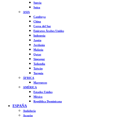
Suecia
Suiza
ASIA
Camboya
China
Corea del Sur
Emiratos Árabes Unidos
Indonesia
Japón
Jordania
Malasia
Qatar
Singapur
Tailandia
Taiwán
Turquía
ÁFRICA
Marruecos
AMÉRICA
Estados Unidos
México
República Dominicana
ESPAÑA
Andalucía
Aragón