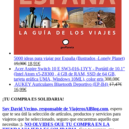
5000 ideas para viajar por España (Ilustrados -Lonely Planet)
El
El
19,90
€
18,91
€
precio
precio
Acer Aspire Switch 10 E SW3-016-13YY - Portátil de 10.1"
original
actual
(Intel Atom x5-Z8300 , 4 GB de RAM, SSD de 64 GB,
era:
es:
tarjeta gráfica UMA, Windows 10ML), color gris
308,08
€
19,90€.
18,91€.
AUKEY Auriculares Bluetooth Deportivo (EP-B4)
17,47
€
El
El
16,99
€
precio
precio
¡TU COMPRA ES SOLIDARIA!
original
actual
era:
es:
Soy David Vecino, responsable de ViajerosAlBlog.com
, espero
17,47€.
16,99€.
que te sea útil la selección de artículos, productos y servicios para
viajeros que he seleccionado, seguro que encuentras aquello que
necesitas ;).
NO OLVIDES QUE TU COMPRA EN LA