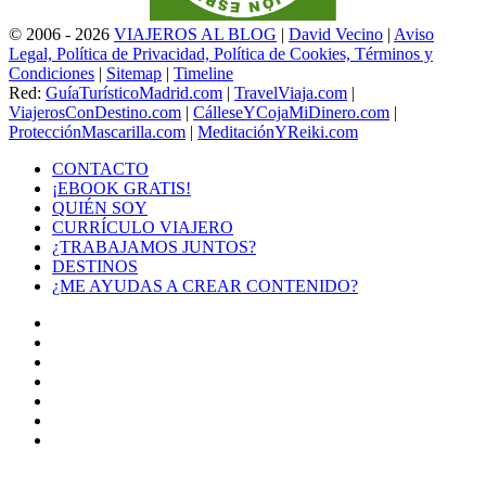
© 2006 - 2026
VIAJEROS AL BLOG
|
David Vecino
|
Aviso
Legal, Política de Privacidad, Política de Cookies, Términos y
Condiciones
|
Sitemap
|
Timeline
Red:
GuíaTurísticoMadrid.com
|
TravelViaja.com
|
ViajerosConDestino.com
|
CálleseYCojaMiDinero.com
|
ProtecciónMascarilla.com
|
MeditaciónYReiki.com
CONTACTO
¡EBOOK GRATIS!
QUIÉN SOY
CURRÍCULO VIAJERO
¿TRABAJAMOS JUNTOS?
DESTINOS
¿ME AYUDAS A CREAR CONTENIDO?
Facebook
X
LinkedIn
YouTube
Instagram
TikTok
Buy
Me
Botón
a