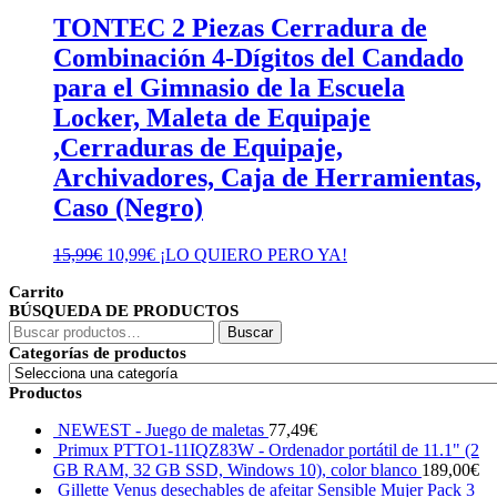
TONTEC 2 Piezas Cerradura de
Combinación 4-Dígitos del Candado
para el Gimnasio de la Escuela
Locker, Maleta de Equipaje
,Cerraduras de Equipaje,
Archivadores, Caja de Herramientas,
Caso (Negro)
El
El
15,99
€
10,99
€
¡LO QUIERO PERO YA!
precio
precio
Carrito
original
actual
BÚSQUEDA DE PRODUCTOS
era:
es:
Buscar
15,99€.
10,99€.
Buscar
por:
Categorías de productos
Productos
NEWEST - Juego de maletas
77,49
€
Primux PTTO1-11IQZ83W - Ordenador portátil de 11.1" (2
GB RAM, 32 GB SSD, Windows 10), color blanco
189,00
€
Gillette Venus desechables de afeitar Sensible Mujer Pack 3