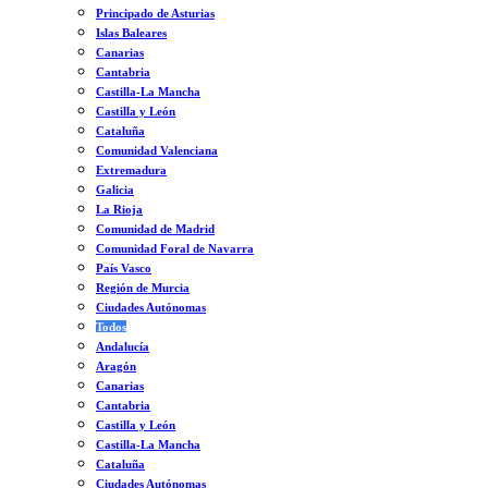
Principado de Asturias
Islas Baleares
Canarias
Cantabria
Castilla-La Mancha
Castilla y León
Cataluña
Comunidad Valenciana
Extremadura
Galicia
La Rioja
Comunidad de Madrid
Comunidad Foral de Navarra
País Vasco
Región de Murcia
Ciudades Autónomas
Todos
Andalucía
Aragón
Canarias
Cantabria
Castilla y León
Castilla-La Mancha
Cataluña
Ciudades Autónomas