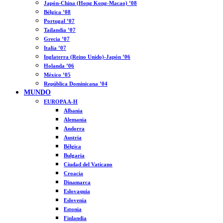
Japón-China (Hong Kong-Macao) ’08
Bélgica ’08
Portugal ’07
Tailandia ’07
Grecia ’07
Italia ’07
Inglaterra (Reino Unido)-Japón ’06
Holanda ’06
México ’05
República Dominicana ’04
MUNDO
EUROPA A-H
Albania
Alemania
Andorra
Austria
Bélgica
Bulgaria
Ciudad del Vaticano
Croacia
Dinamarca
Eslovaquia
Eslovenia
Estonia
Finlandia