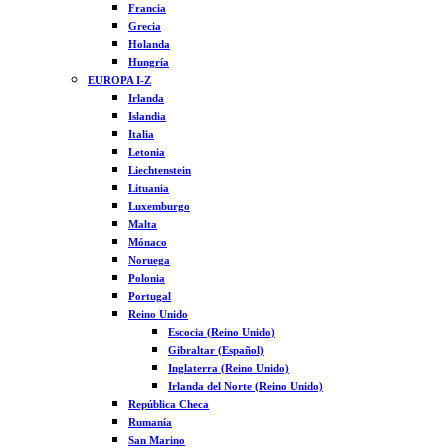
Francia
Grecia
Holanda
Hungría
EUROPA I-Z
Irlanda
Islandia
Italia
Letonia
Liechtenstein
Lituania
Luxemburgo
Malta
Mónaco
Noruega
Polonia
Portugal
Reino Unido
Escocia (Reino Unido)
Gibraltar (Español)
Inglaterra (Reino Unido)
Irlanda del Norte (Reino Unido)
República Checa
Rumanía
San Marino