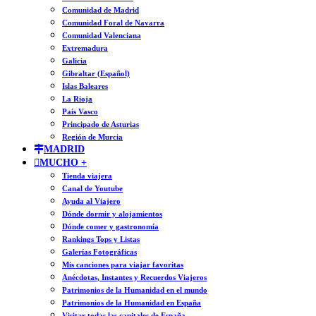
Comunidad de Madrid
Comunidad Foral de Navarra
Comunidad Valenciana
Extremadura
Galicia
Gibraltar (Español)
Islas Baleares
La Rioja
País Vasco
Principado de Asturias
Región de Murcia
MADRID
MUCHO +
Tienda viajera
Canal de Youtube
Ayuda al Viajero
Dónde dormir y alojamientos
Dónde comer y gastronomía
Rankings Tops y Listas
Galerías Fotográficas
Mis canciones para viajar favoritas
Anécdotas, Instantes y Recuerdos Viajeros
Patrimonios de la Humanidad en el mundo
Patrimonios de la Humanidad en España
Visitar todas las capitales de España