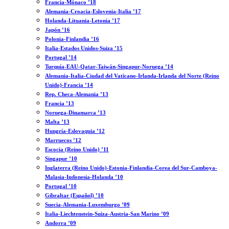
Francia-Mónaco ’18
Alemania-Croacia-Eslovenia-Italia ’17
Holanda-Lituania-Letonia ’17
Japón ’16
Polonia-Finlandia ’16
Italia-Estados Unidos-Suiza ’15
Portugal ’14
Turquía-EAU-Qatar-Taiwán-Singapur-Noruega ’14
Alemania-Italia-Ciudad del Vaticano-Irlanda-Irlanda del Norte (Reino
Unido)-Francia ’14
Rep. Checa-Alemania ’13
Francia ’13
Noruega-Dinamarca ’13
Malta ’13
Hungría-Eslovaquia ’12
Marruecos ’12
Escocia (Reino Unido) ’11
Singapur ’10
Inglaterra (Reino Unido)-Estonia-Finlandia-Corea del Sur-Camboya-
Malasia-Indonesia-Holanda ’10
Portugal ’10
Gibraltar (Español) ’10
Suecia-Alemania-Luxemburgo ’09
Italia-Liechtenstein-Suiza-Austria-San Marino ’09
Andorra ’09