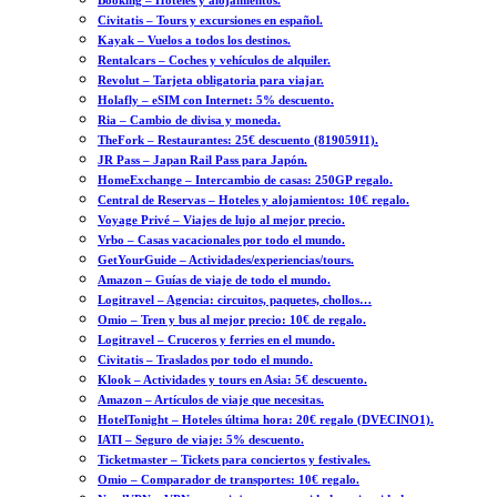
Booking – Hoteles y alojamientos.
Civitatis – Tours y excursiones en español.
Kayak – Vuelos a todos los destinos.
Rentalcars – Coches y vehículos de alquiler.
Revolut – Tarjeta obligatoria para viajar.
Holafly – eSIM con Internet: 5% descuento.
Ria – Cambio de divisa y moneda.
TheFork – Restaurantes: 25€ descuento (81905911).
JR Pass – Japan Rail Pass para Japón.
HomeExchange – Intercambio de casas: 250GP regalo.
Central de Reservas – Hoteles y alojamientos: 10€ regalo.
Voyage Privé – Viajes de lujo al mejor precio.
Vrbo – Casas vacacionales por todo el mundo.
GetYourGuide – Actividades/experiencias/tours.
Amazon – Guías de viaje de todo el mundo.
Logitravel – Agencia: circuitos, paquetes, chollos…
Omio – Tren y bus al mejor precio: 10€ de regalo.
Logitravel – Cruceros y ferries en el mundo.
Civitatis – Traslados por todo el mundo.
Klook – Actividades y tours en Asia: 5€ descuento.
Amazon – Artículos de viaje que necesitas.
HotelTonight – Hoteles última hora: 20€ regalo (DVECINO1).
IATI – Seguro de viaje: 5% descuento.
Ticketmaster – Tickets para conciertos y festivales.
Omio – Comparador de transportes: 10€ regalo.