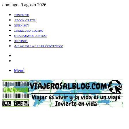
domingo, 9 agosto 2026
CONTACTO
¡EBOOK GRATIS!
QUIÉN SOY
CURRÍCULO VIAJERO
¿TRABAJAMOS JUNTOS?
DESTINOS
¿ME AYUDAS A CREAR CONTENIDO?
Artículo
al
Buscar
azar
Menú