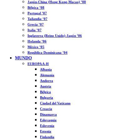
Japón-China (Hong Kong-Macao) ’08
Bélgica ’08
Portugal ’07
Tailandia ’07
Grecia ’07
Italia ’07
Inglaterra (Reino Unido)-Japón ’06
Holanda ’06
México ’05
República Dominicana ’04
MUNDO
EUROPA A-H
Albania
Alemania
Andorra
Austria
Bélgica
Bulgaria
Ciudad del Vaticano
Croacia
Dinamarca
Eslovaquia
Eslovenia
Estonia
Finlandia