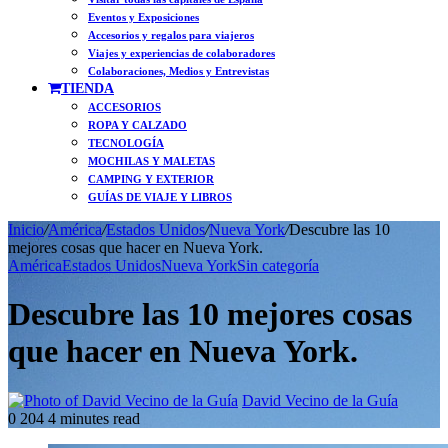
Eventos y Exposiciones
Accesorios y regalos para viajeros
Viajes y experiencias de colaboradores
Colaboraciones, Medios y Entrevistas
TIENDA
ACCESORIOS
ROPA Y CALZADO
TECNOLOGÍA
MOCHILAS Y MALETAS
CAMPING Y EXTERIOR
GUÍAS DE VIAJE Y LIBROS
Inicio
/
América
/
Estados Unidos
/
Nueva York
/
Descubre las 10
mejores cosas que hacer en Nueva York.
América
Estados Unidos
Nueva York
Sin categoría
Descubre las 10 mejores cosas
que hacer en Nueva York.
Follow
Send
David Vecino de la Guía
on
an
0
204
4 minutes read
X
email