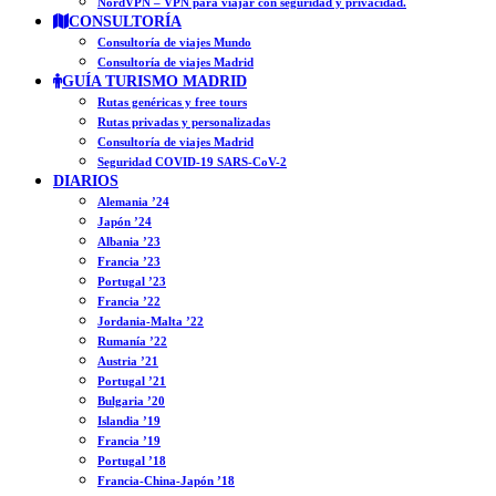
NordVPN – VPN para viajar con seguridad y privacidad.
CONSULTORÍA
Consultoría de viajes Mundo
Consultoría de viajes Madrid
GUÍA TURISMO MADRID
Rutas genéricas y free tours
Rutas privadas y personalizadas
Consultoría de viajes Madrid
Seguridad COVID-19 SARS-CoV-2
DIARIOS
Alemania ’24
Japón ’24
Albania ’23
Francia ’23
Portugal ’23
Francia ’22
Jordania-Malta ’22
Rumanía ’22
Austria ’21
Portugal ’21
Bulgaria ’20
Islandia ’19
Francia ’19
Portugal ’18
Francia-China-Japón ’18