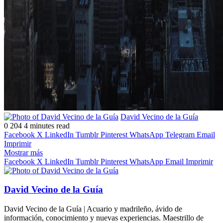
Follow
Send
David Vecino de la Guía
on
an
0
204
4 minutes read
X
email
Facebook
X
LinkedIn
Tumblr
Pinterest
WhatsApp
Telegram
Email
Imprimir
Mostrar más
Facebook
X
LinkedIn
Tumblr
Pinterest
WhatsApp
Email
Imprimir
David Vecino de la Guía
David Vecino de la Guía | Acuario y madrileño, ávido de
información, conocimiento y nuevas experiencias. Maestrillo de