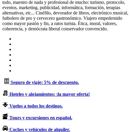
todo, maestro de nada y profesional de mucho: turismo, protocolo,
eventos, marketing, publicidad, informática, formación, terapias
alternativas, etc... Cinéfilo, devorador de libros, electrónico musical,
futbolero de pro y cervecero gastronómico. Viajero empedernido
como mayor pasión y fin, a ratos turista. Ética, moral, valores,
coherencia, y demócrata liberal conservador convencido.
Sitio
web
Facebook
X
LinkedIn
Flickr
YouTube
Instagram
Seguro de viaje: 5% de descuento.
Hoteles y alojamientos: ¡la mayor oferta!
Vuelos a todos los destinos.
Tours y excursiones en español.
Coches y vehículos de alquiler.