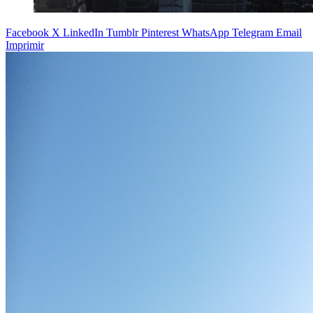
Facebook
X
LinkedIn
Tumblr
Pinterest
WhatsApp
Telegram
Email
Imprimir