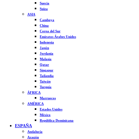
Suecia
Suiza
ASIA
Camboya
China
Corea del Sur
Emiratos Árabes Unidos
Indonesia
Japón
Jordania
Malasia
Qatar
Singapur
Tailandia
Taiwán
Turquía
ÁFRICA
Marruecos
AMÉRICA
Estados Unidos
México
República Dominicana
ESPAÑA
Andalucía
Aragón