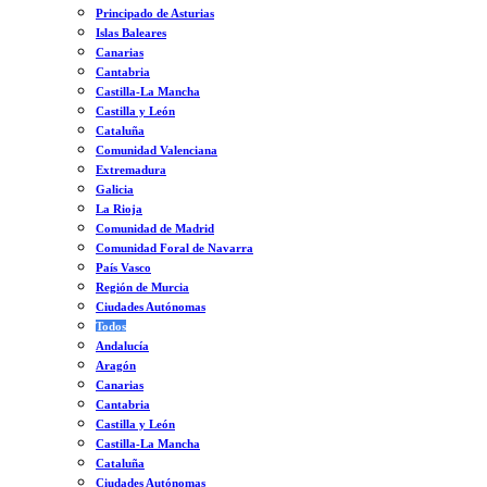
Principado de Asturias
Islas Baleares
Canarias
Cantabria
Castilla-La Mancha
Castilla y León
Cataluña
Comunidad Valenciana
Extremadura
Galicia
La Rioja
Comunidad de Madrid
Comunidad Foral de Navarra
País Vasco
Región de Murcia
Ciudades Autónomas
Todos
Andalucía
Aragón
Canarias
Cantabria
Castilla y León
Castilla-La Mancha
Cataluña
Ciudades Autónomas