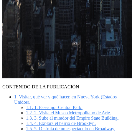
CONTENIDO DE LA PUBLICACIÓN
1.
Visitar, qué ver y qué hacer, en Nueva York (Estados
Unidos).
1.1.
1. Pasea por Central Park.
1.2.
2. Visita el Museo Metropolitano de Arte.
1.3.
3. Sube al mirador del Empire State Building.
1.4.
4. Explora el barrio de Brooklyn.
1.5.
5. Disfruta de un espectáculo en Broadway.