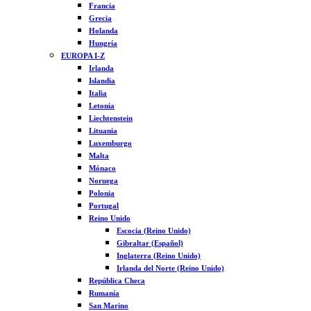
Francia
Grecia
Holanda
Hungría
EUROPA I-Z
Irlanda
Islandia
Italia
Letonia
Liechtenstein
Lituania
Luxemburgo
Malta
Mónaco
Noruega
Polonia
Portugal
Reino Unido
Escocia (Reino Unido)
Gibraltar (Español)
Inglaterra (Reino Unido)
Irlanda del Norte (Reino Unido)
República Checa
Rumanía
San Marino