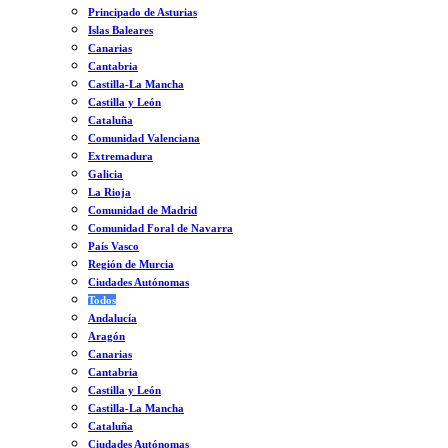
Principado de Asturias
Islas Baleares
Canarias
Cantabria
Castilla-La Mancha
Castilla y León
Cataluña
Comunidad Valenciana
Extremadura
Galicia
La Rioja
Comunidad de Madrid
Comunidad Foral de Navarra
País Vasco
Región de Murcia
Ciudades Autónomas
Todos
Andalucía
Aragón
Canarias
Cantabria
Castilla y León
Castilla-La Mancha
Cataluña
Ciudades Autónomas