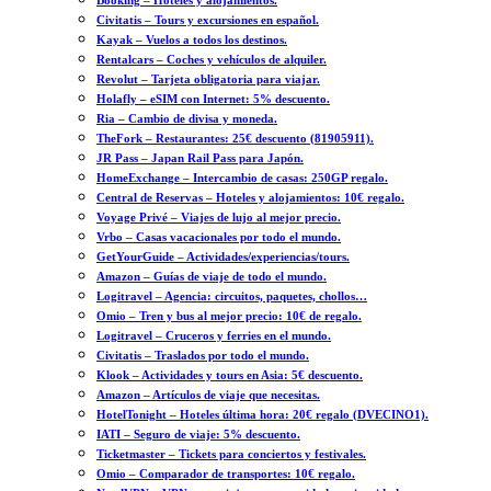
Booking – Hoteles y alojamientos.
Civitatis – Tours y excursiones en español.
Kayak – Vuelos a todos los destinos.
Rentalcars – Coches y vehículos de alquiler.
Revolut – Tarjeta obligatoria para viajar.
Holafly – eSIM con Internet: 5% descuento.
Ria – Cambio de divisa y moneda.
TheFork – Restaurantes: 25€ descuento (81905911).
JR Pass – Japan Rail Pass para Japón.
HomeExchange – Intercambio de casas: 250GP regalo.
Central de Reservas – Hoteles y alojamientos: 10€ regalo.
Voyage Privé – Viajes de lujo al mejor precio.
Vrbo – Casas vacacionales por todo el mundo.
GetYourGuide – Actividades/experiencias/tours.
Amazon – Guías de viaje de todo el mundo.
Logitravel – Agencia: circuitos, paquetes, chollos…
Omio – Tren y bus al mejor precio: 10€ de regalo.
Logitravel – Cruceros y ferries en el mundo.
Civitatis – Traslados por todo el mundo.
Klook – Actividades y tours en Asia: 5€ descuento.
Amazon – Artículos de viaje que necesitas.
HotelTonight – Hoteles última hora: 20€ regalo (DVECINO1).
IATI – Seguro de viaje: 5% descuento.
Ticketmaster – Tickets para conciertos y festivales.
Omio – Comparador de transportes: 10€ regalo.