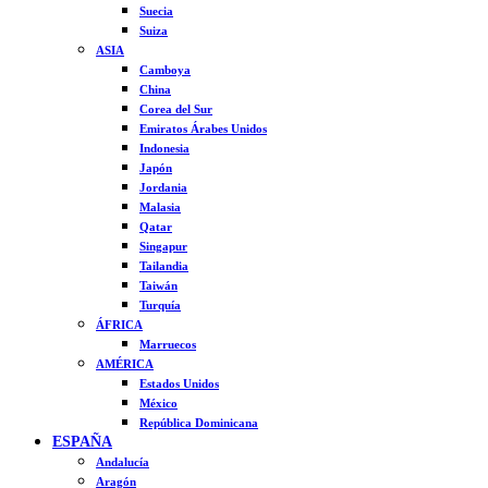
Suecia
Suiza
ASIA
Camboya
China
Corea del Sur
Emiratos Árabes Unidos
Indonesia
Japón
Jordania
Malasia
Qatar
Singapur
Tailandia
Taiwán
Turquía
ÁFRICA
Marruecos
AMÉRICA
Estados Unidos
México
República Dominicana
ESPAÑA
Andalucía
Aragón