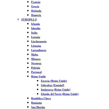
Francia
Grecia
Holanda
Hungría
EUROPA I-Z
Irlanda
Islandia
Italia
Letonia
Liechtenstein
Lituania
Luxemburgo
Malta
Mónaco
Noruega
Polonia
Portugal
Reino Unido
Escocia (Reino Unido)
Gibraltar (Español)
Inglaterra (Reino Unido)
Irlanda del Norte (Reino Unido)
República Checa
Rumanía
San Marino