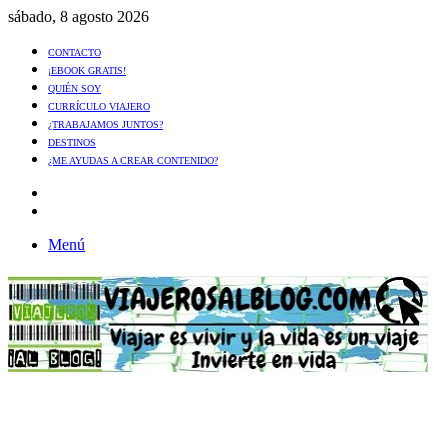
sábado, 8 agosto 2026
CONTACTO
¡EBOOK GRATIS!
QUIÉN SOY
CURRÍCULO VIAJERO
¿TRABAJAMOS JUNTOS?
DESTINOS
¿ME AYUDAS A CREAR CONTENIDO?
Artículo
al
Buscar
azar
Menú