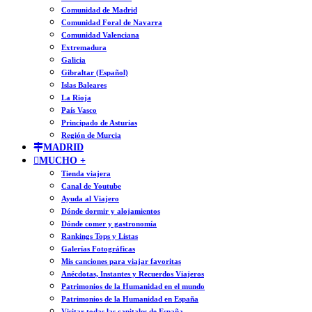
Comunidad de Madrid
Comunidad Foral de Navarra
Comunidad Valenciana
Extremadura
Galicia
Gibraltar (Español)
Islas Baleares
La Rioja
País Vasco
Principado de Asturias
Región de Murcia
MADRID
MUCHO +
Tienda viajera
Canal de Youtube
Ayuda al Viajero
Dónde dormir y alojamientos
Dónde comer y gastronomía
Rankings Tops y Listas
Galerías Fotográficas
Mis canciones para viajar favoritas
Anécdotas, Instantes y Recuerdos Viajeros
Patrimonios de la Humanidad en el mundo
Patrimonios de la Humanidad en España
Visitar todas las capitales de España