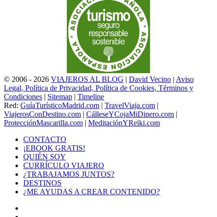
© 2006 - 2026
VIAJEROS AL BLOG
|
David Vecino
|
Aviso
Legal, Política de Privacidad, Política de Cookies, Términos y
Condiciones
|
Sitemap
|
Timeline
Red:
GuíaTurísticoMadrid.com
|
TravelViaja.com
|
ViajerosConDestino.com
|
CálleseYCojaMiDinero.com
|
ProtecciónMascarilla.com
|
MeditaciónYReiki.com
CONTACTO
¡EBOOK GRATIS!
QUIÉN SOY
CURRÍCULO VIAJERO
¿TRABAJAMOS JUNTOS?
DESTINOS
¿ME AYUDAS A CREAR CONTENIDO?
Facebook
X