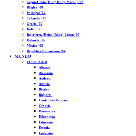
Japón-China (Hong Kong-Macao) ’08
Bélgica ’08
Portugal ’07
Tailandia ’07
Grecia ’07
Italia ’07
Inglaterra (Reino Unido)-Japón ’06
Holanda ’06
México ’05
República Dominicana ’04
MUNDO
EUROPA A-H
Albania
Alemania
Andorra
Austria
Bélgica
Bulgaria
Ciudad del Vaticano
Croacia
Dinamarca
Eslovaquia
Eslovenia
Estonia
Finlandia