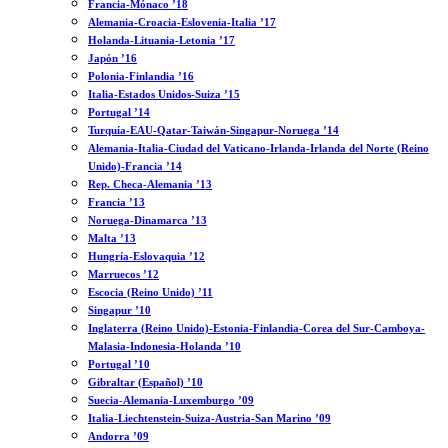
Francia-Mónaco ’18
Alemania-Croacia-Eslovenia-Italia ’17
Holanda-Lituania-Letonia ’17
Japón ’16
Polonia-Finlandia ’16
Italia-Estados Unidos-Suiza ’15
Portugal ’14
Turquía-EAU-Qatar-Taiwán-Singapur-Noruega ’14
Alemania-Italia-Ciudad del Vaticano-Irlanda-Irlanda del Norte (Reino
Unido)-Francia ’14
Rep. Checa-Alemania ’13
Francia ’13
Noruega-Dinamarca ’13
Malta ’13
Hungría-Eslovaquia ’12
Marruecos ’12
Escocia (Reino Unido) ’11
Singapur ’10
Inglaterra (Reino Unido)-Estonia-Finlandia-Corea del Sur-Camboya-
Malasia-Indonesia-Holanda ’10
Portugal ’10
Gibraltar (Español) ’10
Suecia-Alemania-Luxemburgo ’09
Italia-Liechtenstein-Suiza-Austria-San Marino ’09
Andorra ’09