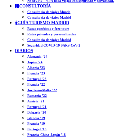
NordVPN – VPN para viajar con seguridad y privacidad.
CONSULTORÍA
Consultoría de viajes Mundo
Consultoría de viajes Madrid
GUÍA TURISMO MADRID
Rutas genéricas y free tours
Rutas privadas y personalizadas
Consultoría de viajes Madrid
Seguridad COVID-19 SARS-CoV-2
DIARIOS
Alemania ’24
Japón ’24
Albania ’23
Francia ’23
Portugal ’23
Francia ’22
Jordania-Malta ’22
Rumanía ’22
Austria ’21
Portugal ’21
Bulgaria ’20
Islandia ’19
Francia ’19
Portugal ’18
Francia-China-Japón ’18