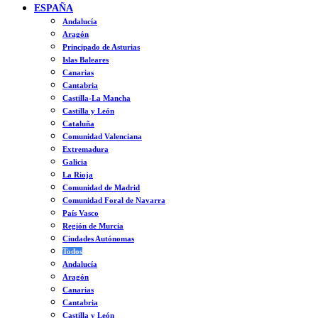
ESPAÑA
Andalucía
Aragón
Principado de Asturias
Islas Baleares
Canarias
Cantabria
Castilla-La Mancha
Castilla y León
Cataluña
Comunidad Valenciana
Extremadura
Galicia
La Rioja
Comunidad de Madrid
Comunidad Foral de Navarra
País Vasco
Región de Murcia
Ciudades Autónomas
Todos
Andalucía
Aragón
Canarias
Cantabria
Castilla y León