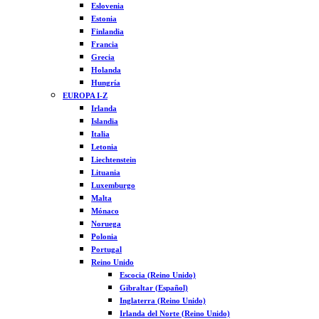
Eslovenia
Estonia
Finlandia
Francia
Grecia
Holanda
Hungría
EUROPA I-Z
Irlanda
Islandia
Italia
Letonia
Liechtenstein
Lituania
Luxemburgo
Malta
Mónaco
Noruega
Polonia
Portugal
Reino Unido
Escocia (Reino Unido)
Gibraltar (Español)
Inglaterra (Reino Unido)
Irlanda del Norte (Reino Unido)