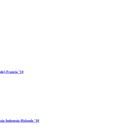
ido)-Francia ’14
sia-Indonesia-Holanda ’10