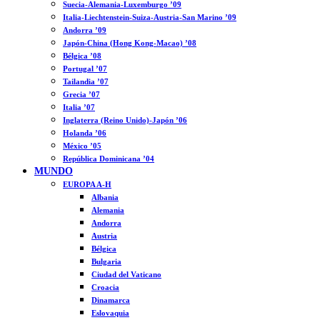
Suecia-Alemania-Luxemburgo ’09
Italia-Liechtenstein-Suiza-Austria-San Marino ’09
Andorra ’09
Japón-China (Hong Kong-Macao) ’08
Bélgica ’08
Portugal ’07
Tailandia ’07
Grecia ’07
Italia ’07
Inglaterra (Reino Unido)-Japón ’06
Holanda ’06
México ’05
República Dominicana ’04
MUNDO
EUROPA A-H
Albania
Alemania
Andorra
Austria
Bélgica
Bulgaria
Ciudad del Vaticano
Croacia
Dinamarca
Eslovaquia