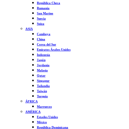
República Checa
Rumanía
San Marino
Suecia
Suiza
ASIA
Camboya
China
Corea del Sur
Emiratos Árabes Unidos
Indonesia
Japón
Jordania
Malasia
Qatar
Singapur
Tailandia
Taiwán
Turquía
ÁFRICA
Marruecos
AMÉRICA
Estados Unidos
México
República Dominicana