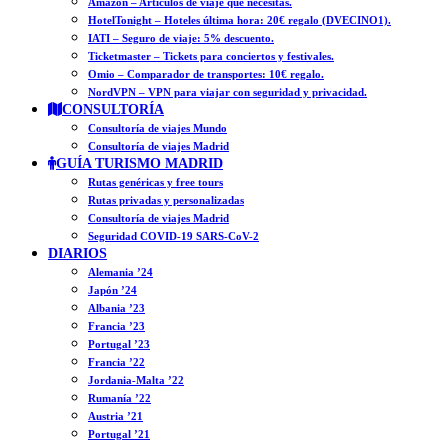
Amazon – Artículos de viaje que necesitas.
HotelTonight – Hoteles última hora: 20€ regalo (DVECINO1).
IATI – Seguro de viaje: 5% descuento.
Ticketmaster – Tickets para conciertos y festivales.
Omio – Comparador de transportes: 10€ regalo.
NordVPN – VPN para viajar con seguridad y privacidad.
CONSULTORÍA
Consultoría de viajes Mundo
Consultoría de viajes Madrid
GUÍA TURISMO MADRID
Rutas genéricas y free tours
Rutas privadas y personalizadas
Consultoría de viajes Madrid
Seguridad COVID-19 SARS-CoV-2
DIARIOS
Alemania ’24
Japón ’24
Albania ’23
Francia ’23
Portugal ’23
Francia ’22
Jordania-Malta ’22
Rumanía ’22
Austria ’21
Portugal ’21