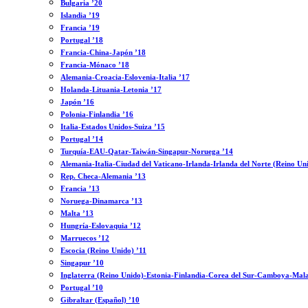
Bulgaria ’20
Islandia ’19
Francia ’19
Portugal ’18
Francia-China-Japón ’18
Francia-Mónaco ’18
Alemania-Croacia-Eslovenia-Italia ’17
Holanda-Lituania-Letonia ’17
Japón ’16
Polonia-Finlandia ’16
Italia-Estados Unidos-Suiza ’15
Portugal ’14
Turquía-EAU-Qatar-Taiwán-Singapur-Noruega ’14
Alemania-Italia-Ciudad del Vaticano-Irlanda-Irlanda del Norte (Reino Un
Rep. Checa-Alemania ’13
Francia ’13
Noruega-Dinamarca ’13
Malta ’13
Hungría-Eslovaquia ’12
Marruecos ’12
Escocia (Reino Unido) ’11
Singapur ’10
Inglaterra (Reino Unido)-Estonia-Finlandia-Corea del Sur-Camboya-Mala
Portugal ’10
Gibraltar (Español) ’10