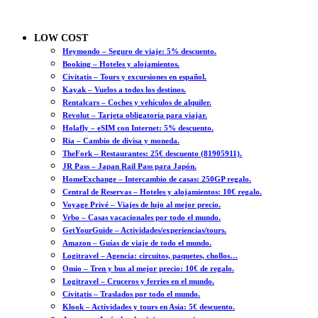
LOW COST
Heymondo – Seguro de viaje: 5% descuento.
Booking – Hoteles y alojamientos.
Civitatis – Tours y excursiones en español.
Kayak – Vuelos a todos los destinos.
Rentalcars – Coches y vehículos de alquiler.
Revolut – Tarjeta obligatoria para viajar.
Holafly – eSIM con Internet: 5% descuento.
Ria – Cambio de divisa y moneda.
TheFork – Restaurantes: 25€ descuento (81905911).
JR Pass – Japan Rail Pass para Japón.
HomeExchange – Intercambio de casas: 250GP regalo.
Central de Reservas – Hoteles y alojamientos: 10€ regalo.
Voyage Privé – Viajes de lujo al mejor precio.
Vrbo – Casas vacacionales por todo el mundo.
GetYourGuide – Actividades/experiencias/tours.
Amazon – Guías de viaje de todo el mundo.
Logitravel – Agencia: circuitos, paquetes, chollos…
Omio – Tren y bus al mejor precio: 10€ de regalo.
Logitravel – Cruceros y ferries en el mundo.
Civitatis – Traslados por todo el mundo.
Klook – Actividades y tours en Asia: 5€ descuento.