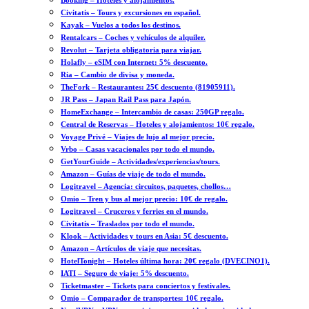
Booking – Hoteles y alojamientos.
Civitatis – Tours y excursiones en español.
Kayak – Vuelos a todos los destinos.
Rentalcars – Coches y vehículos de alquiler.
Revolut – Tarjeta obligatoria para viajar.
Holafly – eSIM con Internet: 5% descuento.
Ria – Cambio de divisa y moneda.
TheFork – Restaurantes: 25€ descuento (81905911).
JR Pass – Japan Rail Pass para Japón.
HomeExchange – Intercambio de casas: 250GP regalo.
Central de Reservas – Hoteles y alojamientos: 10€ regalo.
Voyage Privé – Viajes de lujo al mejor precio.
Vrbo – Casas vacacionales por todo el mundo.
GetYourGuide – Actividades/experiencias/tours.
Amazon – Guías de viaje de todo el mundo.
Logitravel – Agencia: circuitos, paquetes, chollos…
Omio – Tren y bus al mejor precio: 10€ de regalo.
Logitravel – Cruceros y ferries en el mundo.
Civitatis – Traslados por todo el mundo.
Klook – Actividades y tours en Asia: 5€ descuento.
Amazon – Artículos de viaje que necesitas.
HotelTonight – Hoteles última hora: 20€ regalo (DVECINO1).
IATI – Seguro de viaje: 5% descuento.
Ticketmaster – Tickets para conciertos y festivales.
Omio – Comparador de transportes: 10€ regalo.