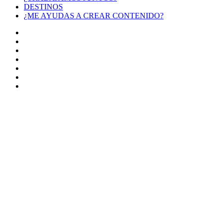
DESTINOS
¿ME AYUDAS A CREAR CONTENIDO?
Facebook
X
LinkedIn
YouTube
Instagram
TikTok
Buy
Me
Botón
a
volver
Coffee
arriba