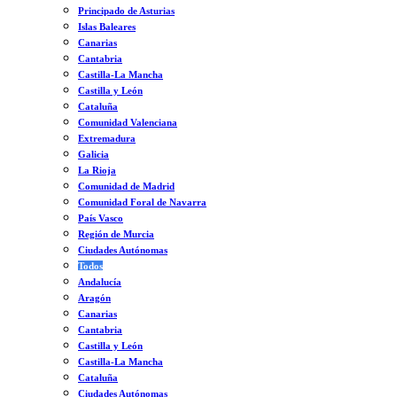
Principado de Asturias
Islas Baleares
Canarias
Cantabria
Castilla-La Mancha
Castilla y León
Cataluña
Comunidad Valenciana
Extremadura
Galicia
La Rioja
Comunidad de Madrid
Comunidad Foral de Navarra
País Vasco
Región de Murcia
Ciudades Autónomas
Todos
Andalucía
Aragón
Canarias
Cantabria
Castilla y León
Castilla-La Mancha
Cataluña
Ciudades Autónomas