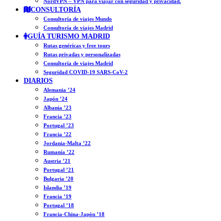
NordVPN – VPN para viajar con seguridad y privacidad.
CONSULTORÍA
Consultoría de viajes Mundo
Consultoría de viajes Madrid
GUÍA TURISMO MADRID
Rutas genéricas y free tours
Rutas privadas y personalizadas
Consultoría de viajes Madrid
Seguridad COVID-19 SARS-CoV-2
DIARIOS
Alemania ’24
Japón ’24
Albania ’23
Francia ’23
Portugal ’23
Francia ’22
Jordania-Malta ’22
Rumanía ’22
Austria ’21
Portugal ’21
Bulgaria ’20
Islandia ’19
Francia ’19
Portugal ’18
Francia-China-Japón ’18