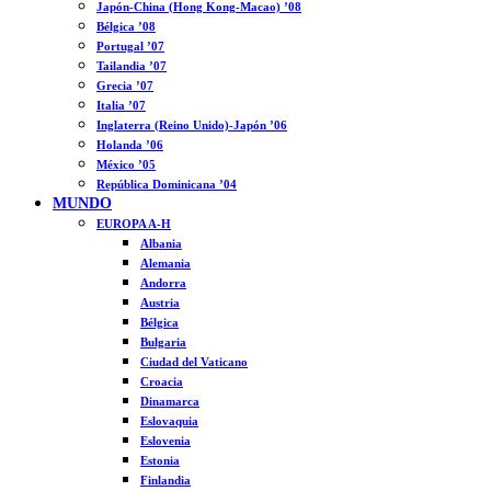
Japón-China (Hong Kong-Macao) ’08
Bélgica ’08
Portugal ’07
Tailandia ’07
Grecia ’07
Italia ’07
Inglaterra (Reino Unido)-Japón ’06
Holanda ’06
México ’05
República Dominicana ’04
MUNDO
EUROPA A-H
Albania
Alemania
Andorra
Austria
Bélgica
Bulgaria
Ciudad del Vaticano
Croacia
Dinamarca
Eslovaquia
Eslovenia
Estonia
Finlandia