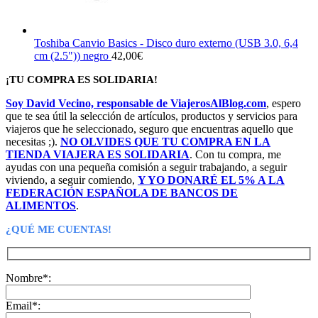
Toshiba Canvio Basics - Disco duro externo (USB 3.0, 6,4
cm (2.5")) negro
42,00
€
¡TU COMPRA ES SOLIDARIA!
Soy David Vecino, responsable de ViajerosAlBlog.com
, espero
que te sea útil la selección de artículos, productos y servicios para
viajeros que he seleccionado, seguro que encuentras aquello que
necesitas ;).
NO OLVIDES QUE TU COMPRA EN LA
TIENDA VIAJERA ES SOLIDARIA
. Con tu compra, me
ayudas con una pequeña comisión a seguir trabajando, a seguir
viviendo, a seguir comiendo,
Y YO DONARÉ EL 5% A LA
FEDERACIÓN ESPAÑOLA DE BANCOS DE
ALIMENTOS
.
¿QUÉ ME CUENTAS!
Nombre*:
Email*: