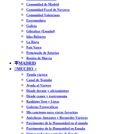
Comunidad de Madrid
Comunidad Foral de Navarra
Comunidad Valenciana
Extremadura
Galicia
Gibraltar (Español)
Islas Baleares
La Rioja
País Vasco
Principado de Asturias
Región de Murcia
MADRID
MUCHO +
Tienda viajera
Canal de Youtube
Ayuda al Viajero
Dónde dormir y alojamientos
Dónde comer y gastronomía
Rankings Tops y Listas
Galerías Fotográficas
Mis canciones para viajar favoritas
Anécdotas, Instantes y Recuerdos Viajeros
Patrimonios de la Humanidad en el mundo
Patrimonios de la Humanidad en España
Visitar todas las capitales de España