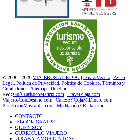
© 2006 - 2026
VIAJEROS AL BLOG
|
David Vecino
|
Aviso
Legal, Política de Privacidad, Política de Cookies, Términos y
Condiciones
|
Sitemap
|
Timeline
Red:
GuíaTurísticoMadrid.com
|
TravelViaja.com
|
ViajerosConDestino.com
|
CálleseYCojaMiDinero.com
|
ProtecciónMascarilla.com
|
MeditaciónYReiki.com
CONTACTO
¡EBOOK GRATIS!
QUIÉN SOY
CURRÍCULO VIAJERO
¿TRABAJAMOS JUNTOS?