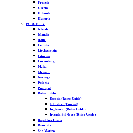
Francia
Grecia
Holanda
Hungría
EUROPA I-Z
Irlanda
Islandia
Italia
Letonia
Liechtenstein
Lituania
Luxemburgo
Malta
Mónaco
Noruega
Polonia
Portugal
Reino Unido
Escocia (Reino Unido)
Gibraltar (Español)
Inglaterra (Reino Unido)
Irlanda del Norte (Reino Unido)
República Checa
Rumanía
San Marino