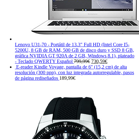
Lenovo U31-70 - Portátil de 13.3" Full HD (Intel Core I5-
5200U, 8 GB de RAM, 500 GB de disco duro y SSD 8 GB,
gráfica NVIDIA GT 920A de 2 GB, Windows 8.1), plateado
El
El
- Teclado QWERTY Español
799,99
€
730,59
€
precio
precio
E-reader Kindle Voyage, pantalla de 6'' (15,2 cm) de alta
original
actual
resolución (300 ppp), con luz integrada autorregulable, pasos
era:
es:
de página rediseñados
189,99
€
799,99€.
730,59€.