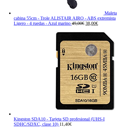
Maleta
cabina 55cm - Trole ALISTAIR AIRO - ABS extremista
El
El
Ligero - 4 ruedas - Azul marino
49,00
€
38,00
€
precio
precio
original
actual
era:
es:
49,00€.
38,00€.
Kingston SDA10 - Tarjeta SD profesional (UHS-I
SDHC/SDXC, clase 10)
11,40
€