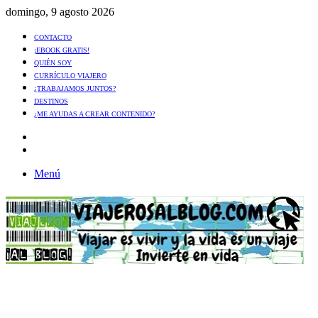
domingo, 9 agosto 2026
CONTACTO
¡EBOOK GRATIS!
QUIÉN SOY
CURRÍCULO VIAJERO
¿TRABAJAMOS JUNTOS?
DESTINOS
¿ME AYUDAS A CREAR CONTENIDO?
Artículo
al
Buscar
azar
Menú