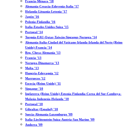
Francia-Mónaco ’18
Alemania-Croacia-Eslovenia-Italia ’17
Holanda-Lituania-Letonia ’17
Japón ’16
Polonia-Finlandia ’16
Italia-Estados Unidos-Suiza ’15
Portugal ’14
Turquía-EAU-Qatar-Taiwán-Singapur-Noruega ’14
Alemania-Italia-Ciudad del Vaticano-Irlanda-Irlanda del Norte (Reino
Unido)-Francia ’14
Rep. Checa-Alemania ’13
Francia ’13
Noruega-Dinamarca ’13
Malta ’13
Hungría-Eslovaquia ’12
Marruecos ’12
Escocia (Reino Unido) ’11
Singapur ’10
Inglaterra (Reino Unido)-Estonia-Finlandia-Corea del Sur-Camboya-
Malasia-Indonesia-Holanda ’10
Portugal ’10
Gibraltar (Español) ’10
Suecia-Alemania-Luxemburgo ’09
Italia-Liechtenstein-Suiza-Austria-San Marino ’09
Andorra ’09