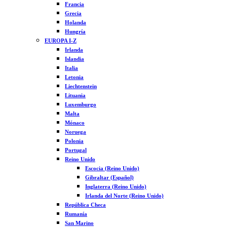
Francia
Grecia
Holanda
Hungría
EUROPA I-Z
Irlanda
Islandia
Italia
Letonia
Liechtenstein
Lituania
Luxemburgo
Malta
Mónaco
Noruega
Polonia
Portugal
Reino Unido
Escocia (Reino Unido)
Gibraltar (Español)
Inglaterra (Reino Unido)
Irlanda del Norte (Reino Unido)
República Checa
Rumanía
San Marino