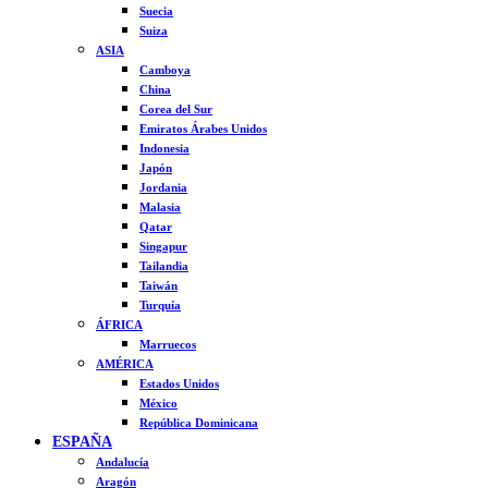
Suecia
Suiza
ASIA
Camboya
China
Corea del Sur
Emiratos Árabes Unidos
Indonesia
Japón
Jordania
Malasia
Qatar
Singapur
Tailandia
Taiwán
Turquía
ÁFRICA
Marruecos
AMÉRICA
Estados Unidos
México
República Dominicana
ESPAÑA
Andalucía
Aragón