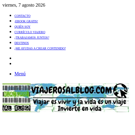
viernes, 7 agosto 2026
CONTACTO
¡EBOOK GRATIS!
QUIÉN SOY
CURRÍCULO VIAJERO
¿TRABAJAMOS JUNTOS?
DESTINOS
¿ME AYUDAS A CREAR CONTENIDO?
Artículo
al
Buscar
azar
Menú