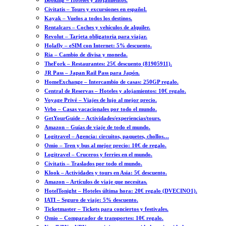
Booking – Hoteles y alojamientos.
Civitatis – Tours y excursiones en español.
Kayak – Vuelos a todos los destinos.
Rentalcars – Coches y vehículos de alquiler.
Revolut – Tarjeta obligatoria para viajar.
Holafly – eSIM con Internet: 5% descuento.
Ria – Cambio de divisa y moneda.
TheFork – Restaurantes: 25€ descuento (81905911).
JR Pass – Japan Rail Pass para Japón.
HomeExchange – Intercambio de casas: 250GP regalo.
Central de Reservas – Hoteles y alojamientos: 10€ regalo.
Voyage Privé – Viajes de lujo al mejor precio.
Vrbo – Casas vacacionales por todo el mundo.
GetYourGuide – Actividades/experiencias/tours.
Amazon – Guías de viaje de todo el mundo.
Logitravel – Agencia: circuitos, paquetes, chollos…
Omio – Tren y bus al mejor precio: 10€ de regalo.
Logitravel – Cruceros y ferries en el mundo.
Civitatis – Traslados por todo el mundo.
Klook – Actividades y tours en Asia: 5€ descuento.
Amazon – Artículos de viaje que necesitas.
HotelTonight – Hoteles última hora: 20€ regalo (DVECINO1).
IATI – Seguro de viaje: 5% descuento.
Ticketmaster – Tickets para conciertos y festivales.
Omio – Comparador de transportes: 10€ regalo.