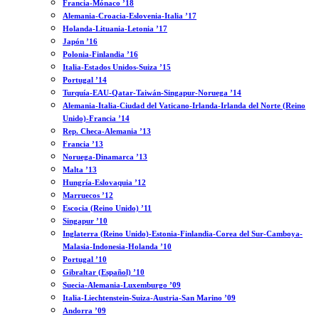
Francia-Mónaco ’18
Alemania-Croacia-Eslovenia-Italia ’17
Holanda-Lituania-Letonia ’17
Japón ’16
Polonia-Finlandia ’16
Italia-Estados Unidos-Suiza ’15
Portugal ’14
Turquía-EAU-Qatar-Taiwán-Singapur-Noruega ’14
Alemania-Italia-Ciudad del Vaticano-Irlanda-Irlanda del Norte (Reino
Unido)-Francia ’14
Rep. Checa-Alemania ’13
Francia ’13
Noruega-Dinamarca ’13
Malta ’13
Hungría-Eslovaquia ’12
Marruecos ’12
Escocia (Reino Unido) ’11
Singapur ’10
Inglaterra (Reino Unido)-Estonia-Finlandia-Corea del Sur-Camboya-
Malasia-Indonesia-Holanda ’10
Portugal ’10
Gibraltar (Español) ’10
Suecia-Alemania-Luxemburgo ’09
Italia-Liechtenstein-Suiza-Austria-San Marino ’09
Andorra ’09