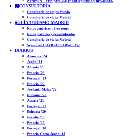
NordVPN – VPN para viajar con seguridad y privacidad.
CONSULTORÍA
Consultoría de viajes Mundo
Consultoría de viajes Madrid
GUÍA TURISMO MADRID
Rutas genéricas y free tours
Rutas privadas y personalizadas
Consultoría de viajes Madrid
Seguridad COVID-19 SARS-CoV-2
DIARIOS
Alemania ’24
Japón ’24
Albania ’23
Francia ’23
Portugal ’23
Francia ’22
Jordania-Malta ’22
Rumanía ’22
Austria ’21
Portugal ’21
Bulgaria ’20
Islandia ’19
Francia ’19
Portugal ’18
Francia-China-Japón ’18