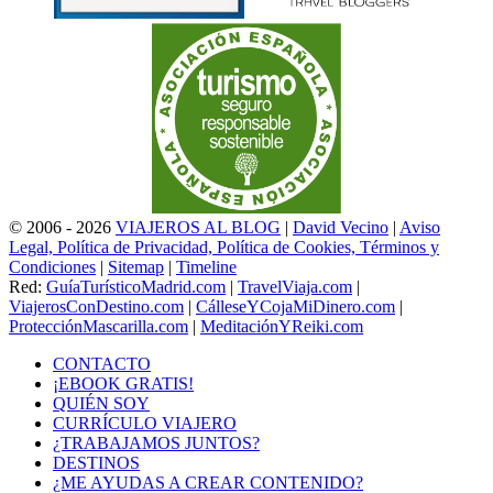
© 2006 - 2026
VIAJEROS AL BLOG
|
David Vecino
|
Aviso
Legal, Política de Privacidad, Política de Cookies, Términos y
Condiciones
|
Sitemap
|
Timeline
Red:
GuíaTurísticoMadrid.com
|
TravelViaja.com
|
ViajerosConDestino.com
|
CálleseYCojaMiDinero.com
|
ProtecciónMascarilla.com
|
MeditaciónYReiki.com
CONTACTO
¡EBOOK GRATIS!
QUIÉN SOY
CURRÍCULO VIAJERO
¿TRABAJAMOS JUNTOS?
DESTINOS
¿ME AYUDAS A CREAR CONTENIDO?