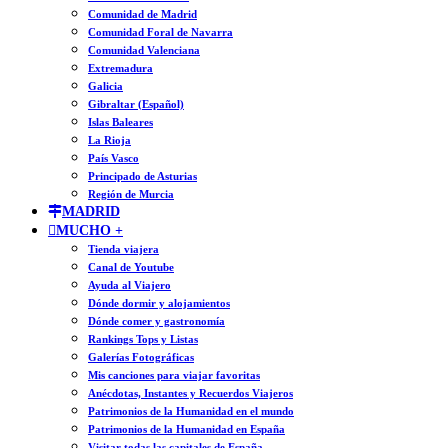
Comunidad de Madrid
Comunidad Foral de Navarra
Comunidad Valenciana
Extremadura
Galicia
Gibraltar (Español)
Islas Baleares
La Rioja
País Vasco
Principado de Asturias
Región de Murcia
MADRID
MUCHO +
Tienda viajera
Canal de Youtube
Ayuda al Viajero
Dónde dormir y alojamientos
Dónde comer y gastronomía
Rankings Tops y Listas
Galerías Fotográficas
Mis canciones para viajar favoritas
Anécdotas, Instantes y Recuerdos Viajeros
Patrimonios de la Humanidad en el mundo
Patrimonios de la Humanidad en España
Visitar todas las capitales de España