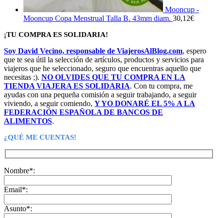
Mooncup -
Mooncup Copa Menstrual Talla B. 43mm diam.
30,12
€
¡TU COMPRA ES SOLIDARIA!
Soy David Vecino, responsable de ViajerosAlBlog.com
, espero
que te sea útil la selección de artículos, productos y servicios para
viajeros que he seleccionado, seguro que encuentras aquello que
necesitas ;).
NO OLVIDES QUE TU COMPRA EN LA
TIENDA VIAJERA ES SOLIDARIA
. Con tu compra, me
ayudas con una pequeña comisión a seguir trabajando, a seguir
viviendo, a seguir comiendo,
Y YO DONARÉ EL 5% A LA
FEDERACIÓN ESPAÑOLA DE BANCOS DE
ALIMENTOS
.
¿QUÉ ME CUENTAS!
Nombre*:
Email*:
Asunto*: