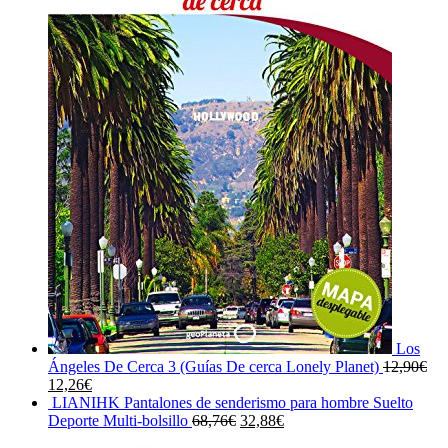
Los
Ángeles De Cerca 3 (Guías De cerca Lonely Planet)
12,90
€
El
El
12,26
€
precio
precio
LIANIHK Pantalones de senderismo para hombre Suelto
original
actual
El
El
Deporte Multi-bolsillo
68,76
€
32,88
€
era:
es:
precio
precio