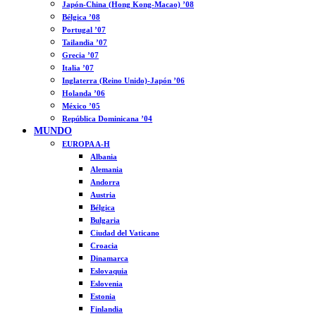
Japón-China (Hong Kong-Macao) ’08
Bélgica ’08
Portugal ’07
Tailandia ’07
Grecia ’07
Italia ’07
Inglaterra (Reino Unido)-Japón ’06
Holanda ’06
México ’05
República Dominicana ’04
MUNDO
EUROPA A-H
Albania
Alemania
Andorra
Austria
Bélgica
Bulgaria
Ciudad del Vaticano
Croacia
Dinamarca
Eslovaquia
Eslovenia
Estonia
Finlandia